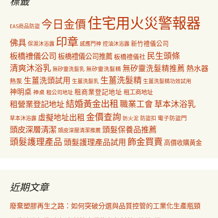
標籤
住宅用火災警報器
今日金價
EAS商品防盜
印章
佛具
新竹禮儀公司
保濕沐浴露
感應門神
控油沐浴露
民生頭條
板橋禮儀公司
板橋禮儀公司推薦
板橋禮儀社
清爽沐浴乳
無矽靈洗髮精推薦
熱水器
無矽靈洗髮乳
無矽靈洗髮精
生薑洗髮精
生薑洗頭試用
熱泵
生薑洗髮乳
生薑洗髮精功效試用
神明桌
租商業登記地址
神桌
租工商地址
租公司地址
結婚黃金出租
職業工會
草本沐浴乳
租營業登記地址
金價查詢
虛擬地址出租
電子防盜門
草本沐浴露
防盜扣
防火泥
頭皮深層清潔
頭髮保養品推薦
頭皮深層清潔推薦
飾金買賣
頭髮護理產品
頭髮護理產品試用
高價收購黃金
近期文章
廢棄塑膠再生之路：如何突破分選與品質控管的工業化生產瓶頸