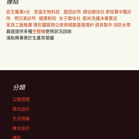
連結
民生醫事X光
昱倫生物科技
龍田診所
婦幼徵信社
廖桂聲中醫診
所
明日美診所
健康新知
女子徵信社
麼尚洗護沐專賣店
家具工廠推薦
隱形鐵窗
辦公傢俱規劃
基隆婚紗
道具製作
消防水帶
晨達提供多種
空壓機
使用狀況諮詢
鴻和興專業於生產茶葉罐
分類
公關媒體
燈光設計
生活情報
舞台設計
課程