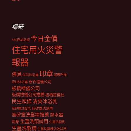
標籤
今日金價
EAS商品防盜
住宅用火災警
報器
印章
佛具
保濕沐浴露
感應門神
新竹禮儀公司
控油沐浴露
板橋禮儀公司
板橋禮儀公司推薦
板橋禮儀社
民生頭條
清爽沐浴乳
無矽靈洗髮乳
無矽靈洗髮精
無矽靈洗髮精推薦
熱水器
生薑洗頭試用
熱泵
生薑洗髮乳
生薑洗髮精
生薑洗髮精功效試用