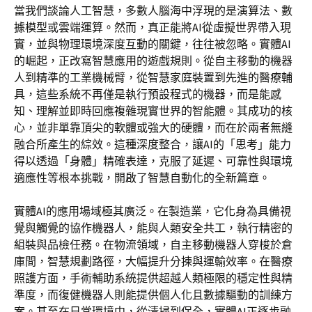
當我們談論人工智慧，多數人腦海中浮現的是演算法、數
據模型或雲端運算。然而，真正能將AI從虛擬世界帶入現
實，並與物理環境深度互動的關鍵，往往被忽略。實體AI
的崛起，正改寫智慧應用的遊戲規則。從自主移動的機器
人到精準的工業機械臂，從智慧家庭裝置到先進的醫療輔
具，這些系統不再僅是執行預設程式的機器，而是能感
知、理解並即時回應複雜現實世界的智能體。其成功的核
心，並非單靠頂尖的軟體或強大的硬體，而在於兩者無縫
融合所產生的綜效。這種深度整合，讓AI的「思考」能力
得以透過「身體」精確表達，克服了延遲、可靠性與環境
適應性等根本挑戰，開啟了智慧自動化的全新篇章。
實體AI的應用場域極其廣泛。在製造業，它化身為具備視
覺與觸覺的協作機器人，能與人類安全共工，執行精密的
組裝與品檢任務。在物流領域，自主移動機器人穿梭於倉
庫間，智慧規劃路徑，大幅提升分揀與運輸效率。在醫療
照護方面，手術輔助系統提供超越人類極限的穩定性與精
準度，而復健機器人則能提供個人化且數據驅動的訓練方
案。甚至在日常環境中，從清掃到保全，實體AI正逐步融