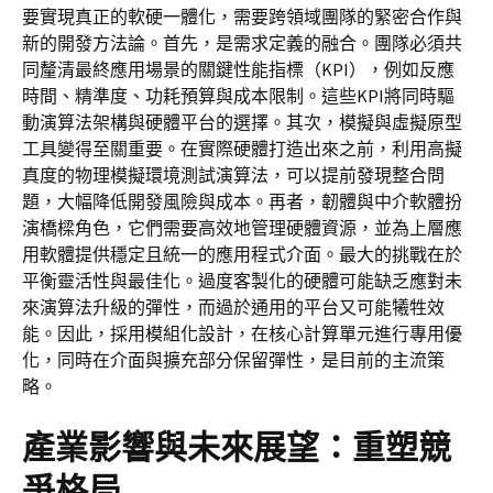
要實現真正的軟硬一體化，需要跨領域團隊的緊密合作與
新的開發方法論。首先，是需求定義的融合。團隊必須共
同釐清最終應用場景的關鍵性能指標（KPI），例如反應
時間、精準度、功耗預算與成本限制。這些KPI將同時驅
動演算法架構與硬體平台的選擇。其次，模擬與虛擬原型
工具變得至關重要。在實際硬體打造出來之前，利用高擬
真度的物理模擬環境測試演算法，可以提前發現整合問
題，大幅降低開發風險與成本。再者，韌體與中介軟體扮
演橋樑角色，它們需要高效地管理硬體資源，並為上層應
用軟體提供穩定且統一的應用程式介面。最大的挑戰在於
平衡靈活性與最佳化。過度客製化的硬體可能缺乏應對未
來演算法升級的彈性，而過於通用的平台又可能犧牲效
能。因此，採用模組化設計，在核心計算單元進行專用優
化，同時在介面與擴充部分保留彈性，是目前的主流策
略。
產業影響與未來展望：重塑競
爭格局