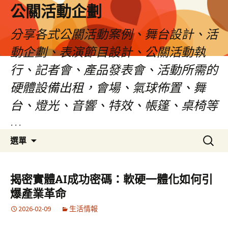
公關活動企劃
分享各式公關活動案例、舞台設計、活
動企劃、表演節目設計、公關活動執
行、記者會、產品發表會、活動所需的
硬體設備出租，會場、氣球佈置、舞
台、燈光、音響、特效、帳篷、桌椅等
…
跳
搜
選單
至
尋
主
關
要
鍵
揭密實體AI成功密碼：軟硬一體化如何引
內
字:
爆產業革命
容
2026-02-09
生活情報