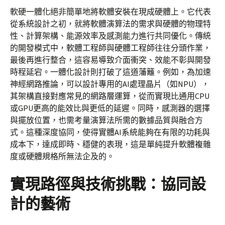
軟硬一體化絕非簡單地將軟體安裝在現成硬體上。它代表
從系統設計之初，就將軟體演算法的需求與硬體的物理特
性、計算架構、能源效率及感測能力進行共同優化。傳統
的開發模式中，軟體工程師與硬體工程師往往分頭作業，
最後再進行整合，這容易導致介面衝突、效能不彰與開發
時程延宕。一體化設計則打破了這道藩籬。例如，為加速
神經網路推論，可以設計專用的AI處理晶片（如NPU），
其架構直接對應常見的網路層運算，從而實現比通用CPU
或GPU更高的能效比與更低的延遲。同時，感測器的選擇
與擺放位置，也需考量演算法所需的數據品質與融合方
式。這種深度協同，使得實體AI系統能夠在有限的功耗與
成本下，達成即時、穩健的表現，這是單純提升軟體複雜
度或硬體規格所無法企及的。
實現路徑與技術挑戰：協同設
計的藝術