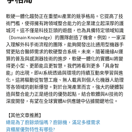
軟硬一體化趨勢正在重塑AI產業的競爭格局。它提高了技
術門檻，使得擁有跨領域整合能力的企業建立起深厚的護
城河。這不僅是科技巨頭的遊戲，也為具備特定領域知識
（Domain Knowledge）的團隊創造了機會。例如，一家深
入理解外科手術流程的團隊，能夠開發出比通用型機器手
臂更貼合醫師需求的軟硬整合系統。未來，隨著邊緣AI運
算的普及與感測器技術的進步，軟硬一體化的實體AI將變
得更小型、更節能且更智慧。我們將看到更多「具身智
能」的出現，即AI系統透過與環境的持續互動來學習與進
化。這將驅動從智慧工廠、無人載具到個人化機器人助理
等各領域的創新爆發。對於台灣產業而言，強大的硬體製
造與整合能力正是絕佳的優勢起點，結合軟體與AI技術的
深度開發，有望在全球實體AI供應鏈中佔據關鍵地位。
【其他文章推薦】
總是為了廚餘煩惱嗎？
廚餘機
，滿足多樣需求
貨櫃屋
優勢特性有哪些?