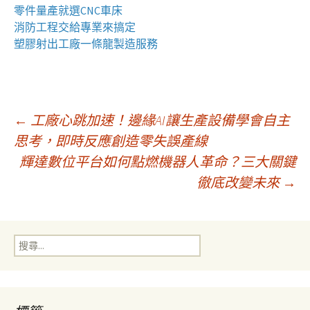
零件量產就選
CNC車床
消防工程
交給專業來搞定
塑膠射出工廠
一條龍製造服務
文
←
工廠心跳加速！邊緣AI讓生產設備學會自主
思考，即時反應創造零失誤產線
輝達數位平台如何點燃機器人革命？三大關鍵
章
徹底改變未來
→
導
搜
覽
尋
關
鍵
字: