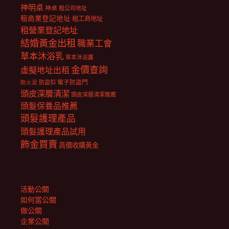
神明桌
神桌
租公司地址
租商業登記地址
租工商地址
租營業登記地址
結婚黃金出租
職業工會
草本沐浴乳
草本沐浴露
金價查詢
虛擬地址出租
電子防盜門
防盜扣
防火泥
頭皮深層清潔
頭皮深層清潔推薦
頭髮保養品推薦
頭髮護理產品
頭髮護理產品試用
飾金買賣
高價收購黃金
活動公關
如何當公關
做公關
企業公關