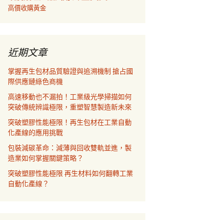
高價收購黃金
近期文章
掌握再生包材品質驗證與追溯機制 搶占國
際供應鏈綠色商機
高速移動也不漏拍！工業級光學掃描如何
突破傳統辨識極限，重塑智慧製造新未來
突破塑膠性能極限！再生包材在工業自動
化產線的應用挑戰
包裝減碳革命：減薄與回收雙軌並進，製
造業如何掌握關鍵策略？
突破塑膠性能極限 再生材料如何翻轉工業
自動化產線？