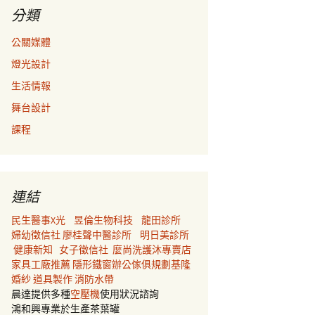
分類
公關媒體
燈光設計
生活情報
舞台設計
課程
連結
民生醫事X光
昱倫生物科技
龍田診所
婦幼徵信社
廖桂聲中醫診所
明日美診所
健康新知
女子徵信社
麼尚洗護沐專賣店
家具工廠推薦
隱形鐵窗
辦公傢俱規劃
基隆
婚紗
道具製作
消防水帶
晨達提供多種
空壓機
使用狀況諮詢
鴻和興專業於生產茶葉罐