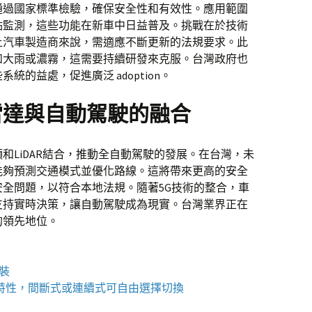
通過國家標準檢驗，確保安全性和有效性。應用範圍
點監測，這些功能在新車中日益普及。挑戰在於技術
土汽車製造商來說，需適應不斷更新的法規要求。此
如大雨或濃霧，這需要持續研發來克服。台灣政府也
的益處，促進廣泛 adoption。
雷達與自動駕駛的融合
和LiDAR結合，推動全自動駕駛的發展。在台灣，未
能夠預測交通模式並優化路線。這將帶來更高的安全
全問題，以符合本地法規。隨著5G技術的整合，車
支持實時決策，讓自動駕駛成為現實。台灣業界正在
的領先地位。
包裝
特性，間斷式或連續式可自由選擇切換