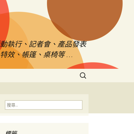
活動執行、記者會、產品發表
特效、帳篷、桌椅等 …
搜
尋
關
鍵
字:
搜
尋
關
鍵
字:
標籤