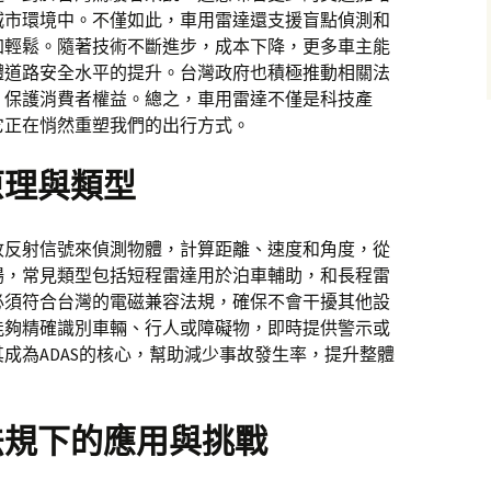
城市環境中。不僅如此，車用雷達還支援盲點偵測和
加輕鬆。隨著技術不斷進步，成本下降，更多車主能
體道路安全水平的提升。台灣政府也積極推動相關法
，保護消費者權益。總之，車用雷達不僅是科技產
它正在悄然重塑我們的出行方式。
原理與類型
收反射信號來偵測物體，計算距離、速度和角度，從
場，常見類型包括短程雷達用於泊車輔助，和長程雷
必須符合台灣的電磁兼容法規，確保不會干擾其他設
能夠精確識別車輛、行人或障礙物，即時提供警示或
成為ADAS的核心，幫助減少事故發生率，提升整體
法規下的應用與挑戰