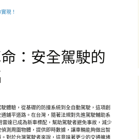
你實現！
革命：安全駕駛的
臨
駕駛體驗，從基礎的防撞系統到全自動駕駛，這項創
交通鋪平道路。在台灣，隨著法規對先進駕駛輔助系
車用雷達已成為新車標配，幫助駕駛者避免事故，減少
波偵測周圍物體，提供即時數據，讓車輛能夠做出智
道。對於台灣駕駛者來說，這意味著更少的交通擁堵