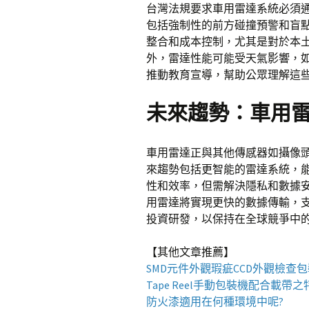
台灣法規要求車用雷達系統必須
包括強制性的前方碰撞預警和盲
整合和成本控制，尤其是對於本
外，雷達性能可能受天氣影響，
推動教育宣導，幫助公眾理解這些系統
未來趨勢：車用
車用雷達正與其他傳感器如攝像頭
來趨勢包括更智能的雷達系統，
性和效率，但需解決隱私和數據安
用雷達將實現更快的數據傳輸，
投資研發，以保持在全球競爭中
【其他文章推薦】
SMD元件外觀瑕疵
CCD外觀檢查
Tape Reel手動包裝機
配合載帶之
防火漆
適用在何種環境中呢?