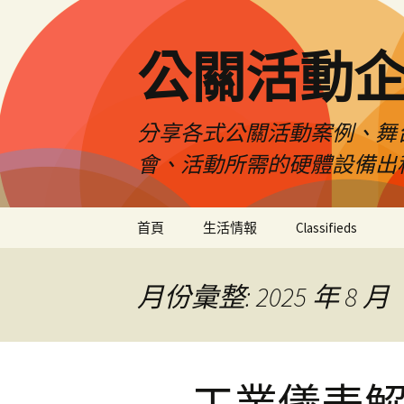
公關活動
分享各式公關活動案例、舞
會、活動所需的硬體設備出
跳
首頁
生活情報
Classifieds
至
主
要
月份彙整: 2025 年 8 月
內
容