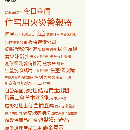
今日金價
EAS商品防盜
住宅用火災警報器
印章
佛具
保濕沐浴露
感應門神
控油沐浴露
板橋禮儀公司
新竹禮儀公司
民生頭條
板橋禮儀公司推薦
板橋禮儀社
清爽沐浴乳
無矽靈洗髮乳
無矽靈洗髮精
無矽靈洗髮精推薦
熱水器
熱泵
生薑洗髮精
生薑洗頭試用
生薑洗髮乳
神明桌
神桌
生薑洗髮精功效試用
租公司地址
租商業登記地址
租工商地址
結婚黃金出租
租營業登記地址
職業工會
草本沐浴乳
草本沐浴露
金價查詢
虛擬地址出租
防盜扣
防火泥
頭皮深層清潔
電子防盜門
頭皮深層清潔推薦
頭髮護理產品
頭髮保養品推薦
飾金買賣
頭髮護理產品試用