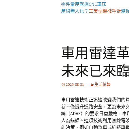
零件量產就選
CNC車床
產線無人化？
工業型機械手臂
幫
車用雷達
未來已來
2025-08-31
生活情報
車用雷達技術正迅速改變我們的
新不僅提升道路安全，更為未來
統（ADAS）的要求日益嚴格，
人為錯誤。這項技術利用無線電
能決策，例如自動煞車或維持車