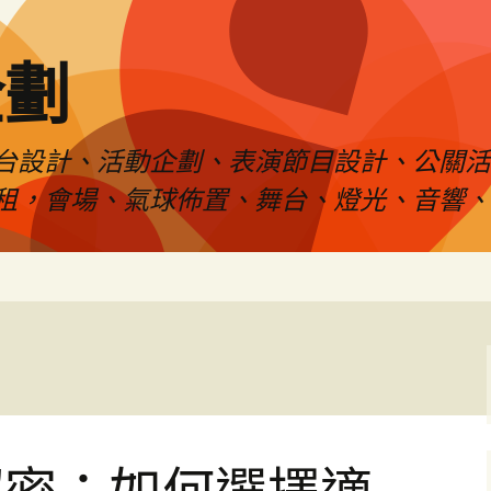
企劃
台設計、活動企劃、表演節目設計、公關
租，會場、氣球佈置、舞台、燈光、音響、