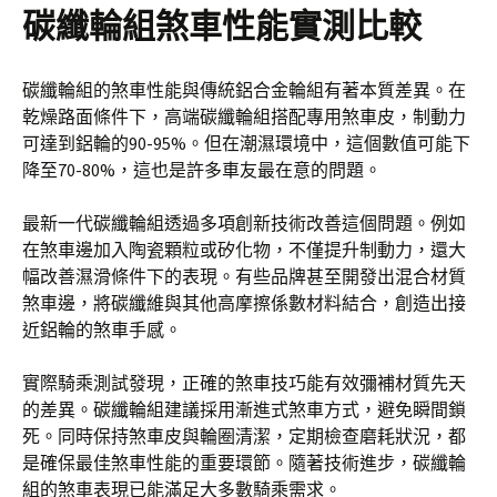
碳纖輪組煞車性能實測比較
碳纖輪組的煞車性能與傳統鋁合金輪組有著本質差異。在
乾燥路面條件下，高端碳纖輪組搭配專用煞車皮，制動力
可達到鋁輪的90-95%。但在潮濕環境中，這個數值可能下
降至70-80%，這也是許多車友最在意的問題。
最新一代碳纖輪組透過多項創新技術改善這個問題。例如
在煞車邊加入陶瓷顆粒或矽化物，不僅提升制動力，還大
幅改善濕滑條件下的表現。有些品牌甚至開發出混合材質
煞車邊，將碳纖維與其他高摩擦係數材料結合，創造出接
近鋁輪的煞車手感。
實際騎乘測試發現，正確的煞車技巧能有效彌補材質先天
的差異。碳纖輪組建議採用漸進式煞車方式，避免瞬間鎖
死。同時保持煞車皮與輪圈清潔，定期檢查磨耗狀況，都
是確保最佳煞車性能的重要環節。隨著技術進步，碳纖輪
組的煞車表現已能滿足大多數騎乘需求。