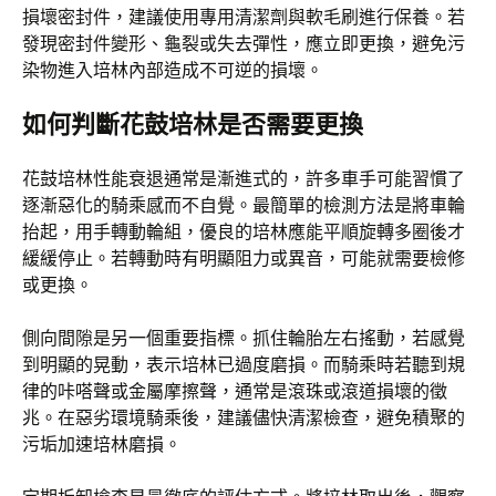
損壞密封件，建議使用專用清潔劑與軟毛刷進行保養。若
發現密封件變形、龜裂或失去彈性，應立即更換，避免污
染物進入培林內部造成不可逆的損壞。
如何判斷花鼓培林是否需要更換
花鼓培林性能衰退通常是漸進式的，許多車手可能習慣了
逐漸惡化的騎乘感而不自覺。最簡單的檢測方法是將車輪
抬起，用手轉動輪組，優良的培林應能平順旋轉多圈後才
緩緩停止。若轉動時有明顯阻力或異音，可能就需要檢修
或更換。
側向間隙是另一個重要指標。抓住輪胎左右搖動，若感覺
到明顯的晃動，表示培林已過度磨損。而騎乘時若聽到規
律的咔嗒聲或金屬摩擦聲，通常是滾珠或滾道損壞的徵
兆。在惡劣環境騎乘後，建議儘快清潔檢查，避免積聚的
污垢加速培林磨損。