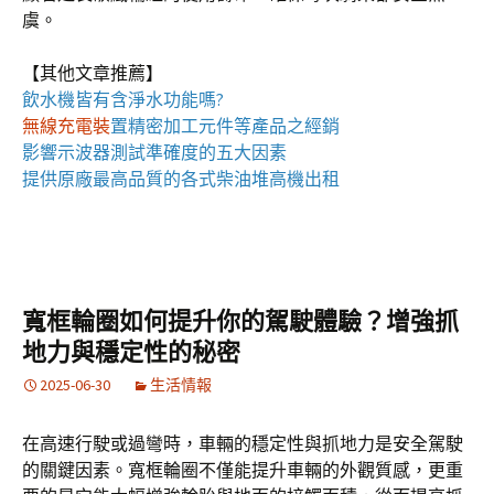
虞。
【其他文章推薦】
飲水機
皆有含淨水功能嗎?
無線充電裝
置
精密加工元件等產品之經銷
影響
示波器
測試準確度的五大因素
提供原廠最高品質的各式柴油
堆高機
出租
寬框輪圈如何提升你的駕駛體驗？增強抓
地力與穩定性的秘密
2025-06-30
生活情報
在高速行駛或過彎時，車輛的穩定性與抓地力是安全駕駛
的關鍵因素。寬框輪圈不僅能提升車輛的外觀質感，更重