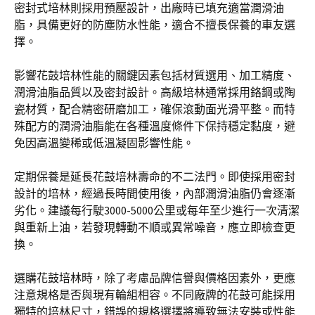
密封式培林則採用預壓設計，出廠時已填充適當潤滑油
脂，具備更好的防塵防水性能，適合不擅長保養的車友選
擇。
影響花鼓培林性能的關鍵因素包括材質選用、加工精度、
潤滑油脂品質以及密封設計。高級培林通常採用鉻鋼或陶
瓷材質，配合精密研磨加工，確保滾動面光滑平整。而特
殊配方的潤滑油脂能在各種溫度條件下保持穩定黏度，避
免因高溫變稀或低溫凝固影響性能。
定期保養是延長花鼓培林壽命的不二法門。即使採用密封
設計的培林，經過長時間使用後，內部潤滑油脂仍會逐漸
劣化。建議每行駛3000-5000公里或每年至少進行一次清潔
與重新上油，若發現轉動不順或異常噪音，應立即檢查更
換。
選購花鼓培林時，除了考慮品牌信譽與價格因素外，更應
注意規格是否與現有輪組相容。不同廠牌的花鼓可能採用
獨特的培林尺寸，錯誤的規格選擇將導致無法安裝或性能