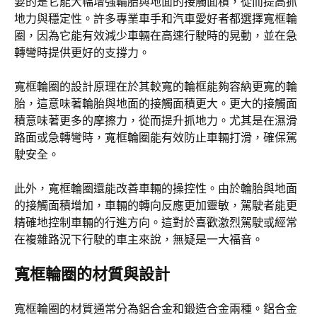
要的是它能大幅增強輪胎與地面的接觸面積，從而提高抓
地力與穩定性。許多專業車手和汽車愛好者都選擇寬框輪
圈，因為它能有效減少車輛在高速行駛時的晃動，並在急
轉彎時提供更好的支撐力。
寬框輪圈的設計原理在於其較寬的輪框能夠容納更寬的輪
胎，這意味著輪胎與地面的接觸面積更大。更大的接觸面
積意味著更多的摩擦力，從而提升抓地力。尤其是在濕滑
路面或急轉彎時，寬框輪圈能有效防止車輛打滑，確保駕
駛安全。
此外，寬框輪圈還能改善車輛的操控性。由於輪胎與地面
的接觸面積增加，車輛的轉向反應更加靈敏，駕駛者能更
精確地控制車輛的行進方向。這對於喜歡激烈駕駛或經常
在複雜路況下行駛的車主來說，無疑是一大福音。
寬框輪圈的材質與設計
寬框輪圈的材質通常分為鋁合金和鍛造合金兩種。鋁合金