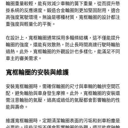
輪圈重量較輕，能有效減少車輛的簧下重量，從而提升懸
掛系統的反應速度。鍛造合金輪圈則更加堅固耐用，適合
高強度駕駛環境。無論是哪種材質，寬框輪圈的設計都注
重強度與輕量化的平衡。
在設計上，寬框輪圈通常採用多輻條結構，這不僅能提升
輪圈的強度，還能有效散熱，防止長時間高速行駛時輪胎
過熱。此外，寬框輪圈的外觀設計也多樣化，能滿足不同
車主的審美需求。
寬框輪圈的安裝與維護
安裝寬框輪圈時，需確保輪圈的尺寸與車輛的輪拱空間匹
配，避免輪胎與車身發生摩擦。此外，寬框輪圈的安裝還
需注意輪胎的氣壓，過高或過低的氣壓都會影響輪胎的性
能與壽命。
維護寬框輪圈時，定期清潔輪圈表面的污垢和剎車粉塵是
必要的。這些污垢不僅會影響輪圈的外觀，還可能腐蝕輪