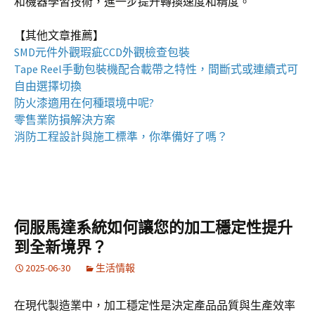
和機器學習技術，進一步提升轉換速度和精度。
【其他文章推薦】
SMD元件外觀瑕疵
CCD外觀檢查包裝
Tape Reel手動包裝機
配合載帶之特性，間斷式或連續式可
自由選擇切換
防火漆
適用在何種環境中呢?
零售業
防損解決方案
消防工程
設計與施工標準，你準備好了嗎？
伺服馬達系統如何讓您的加工穩定性提升
到全新境界？
2025-06-30
生活情報
在現代製造業中，加工穩定性是決定產品品質與生產效率