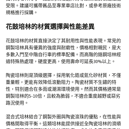
受限。建議可攜帶舊品至專業車店比對，或參考原廠技術
規格進行採購。
花鼓培林的材質選擇與性能差異
花鼓培林的材質直接決定了其耐用性與性能表現。常見的
鋼製培林具有優異的強度與耐磨性，價格相對親民，是大
多數入門至中階自行車的標準配備。而高階的鉻鋼培林經
過特殊熱處理，硬度更高，使用壽命可延長30%以上。
陶瓷培林則是頂級選擇，採用氧化鋯或氮化矽材質，不僅
重量輕，更能有效降低滾動阻力。陶瓷材質不生鏽的特
性，特別適合在多雨或潮濕環境使用。然而其價格通常是
鋼製培林的5-10倍，且較為脆弱，不適合重度越野或惡劣
路況使用。
混合式培林結合了鋼製外圈與陶瓷滾珠的優點，在性能與
價格間取得平衡。這類培林能提供接近全陶瓷培林的滑順