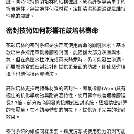
度，同時保持鋼製培林的結構強度，成為許多專業車手的
折衷選擇。無論選擇何種材質，定期清潔與潤滑都是維持
性能的關鍵。
密封技術如何影響花鼓培林壽命
花鼓培林的密封系統是決定其使用壽命的關鍵因素。基本
款培林多採用單側橡膠密封圈，能阻擋大部分灰塵與水
氣，但在高壓水柱沖洗或雨天騎乘時，仍可能發生滲漏。
而雙層迷宮式密封設計則提供更全面的防護，即使惡劣環
境下也能保持內部清潔。
高階培林更採用特殊材質的密封件，如氟橡膠(Viton)具有
極佳的抗化學腐蝕與耐高溫特性，使用壽命較普通橡膠延
長2-3倍。部分廠商開發的接觸式密封系統，透過精密計算
的預壓量，在不妨礙轉動的前提下，提供近乎完美的密封
效果。
密封系統的維護同樣重要。過度清潔或使用強力溶劑可能