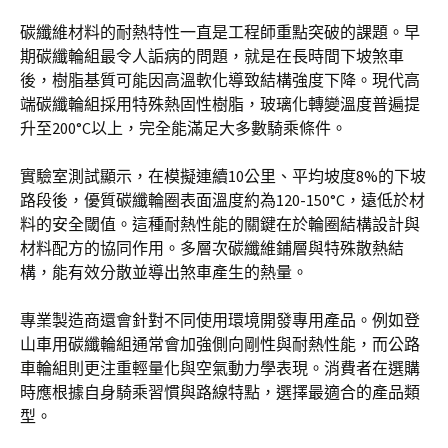
碳纖維材料的耐熱特性一直是工程師重點突破的課題。早
期碳纖輪組最令人詬病的問題，就是在長時間下坡煞車
後，樹脂基質可能因高溫軟化導致結構強度下降。現代高
端碳纖輪組採用特殊熱固性樹脂，玻璃化轉變溫度普遍提
升至200°C以上，完全能滿足大多數騎乘條件。
實驗室測試顯示，在模擬連續10公里、平均坡度8%的下坡
路段後，優質碳纖輪圈表面溫度約為120-150°C，遠低於材
料的安全閾值。這種耐熱性能的關鍵在於輪圈結構設計與
材料配方的協同作用。多層次碳纖維鋪層與特殊散熱結
構，能有效分散並導出煞車產生的熱量。
專業製造商還會針對不同使用環境開發專用產品。例如登
山車用碳纖輪組通常會加強側向剛性與耐熱性能，而公路
車輪組則更注重輕量化與空氣動力學表現。消費者在選購
時應根據自身騎乘習慣與路線特點，選擇最適合的產品類
型。