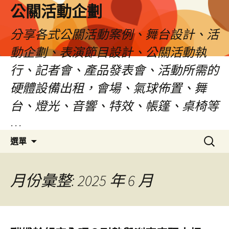
公關活動企劃
分享各式公關活動案例、舞台設計、活
動企劃、表演節目設計、公關活動執
行、記者會、產品發表會、活動所需的
硬體設備出租，會場、氣球佈置、舞
台、燈光、音響、特效、帳篷、桌椅等
…
跳
搜
選單
至
尋
主
關
要
鍵
月份彙整: 2025 年 6 月
內
字:
容