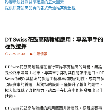
影響
示波器
測試準確度的五大因素
提供原廠最高品質的各式柴油
堆高機
出租
DT Swiss花鼓高階輪組應用：專業車手的
極致選擇
2025-06-30
生活情報
DT Swiss花鼓高階輪組在自行車界享有極高的聲譽，無論
是公路車還是山地車，專業車手都對其性能讚不絕口。DT
Swiss花鼓以其精密的製造工藝和卓越的耐用性，成為許多
頂級賽事的首選。其獨特的設計不僅提升了輪組的剛性，
還大幅降低了滾動阻力，讓車手在比賽中能夠發揮出最佳
狀態。
DT Swiss花鼓高階輪組的應用範圍非常廣泛，從競速賽事