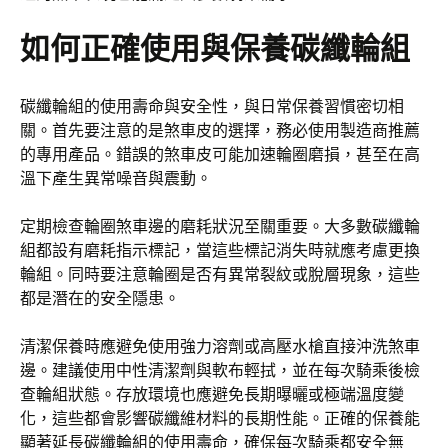
如何正確使用與保養碳纖輪組
碳纖輪組的使用壽命與安全性，與日常保養習慣密切相
關。首先要注意的是煞車皮的選擇，務必使用製造商推薦
的專用產品。錯誤的煞車皮可能加速輪圈磨損，甚至在高
溫下產生異常噪音與震動。
定期檢查輪圈煞車邊的磨耗狀況至關重要。大多數碳纖輪
組都設有磨耗指示標記，當這些標記消失時就應考慮更換
輪組。同時要注意輪圈是否有異常裂紋或脫層現象，這些
都是潛在的安全隱患。
清潔保養時應避免使用強力溶劑或高壓水槍直接沖洗煞車
邊。建議使用中性清潔劑與軟布輕拭，並在每次騎乘後檢
查輪組狀態。存放環境也應避免長期曝曬或極端溫度變
化，這些都會影響碳纖維材料的長期性能。正確的保養能
顯著延長碳纖輪組的使用壽命，確保每次騎乘都安全無