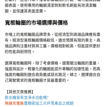
圈表面。使用專用的輪圈清潔劑和軟毛刷能有效清潔輪
圈，並保護其表面塗層。
寬框輪圈的市場選擇與價格
市場上的寬框輪圈品牌眾多，從經濟型到高端品牌應有盡
有。經濟型寬框輪圈價格較低，適合預算有限的車主。高
端品牌則注重材質與工藝，價格相對較高，但能提供更好
的性能與耐用性。
選擇寬框輪圈時，除了考慮價格，還需關注輪圈的重量、
強度與設計。輕量化的輪圈能提升車輛的加速性能，而高
強度的輪圈則適合高負載或惡劣路況。總之，選擇適合自
己駕駛需求的寬框輪圈才是最重要的。
【其他文章推薦】
飲水機
皆有含淨水功能嗎?
無線充電裝
置
精密加工元件等產品之經銷