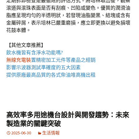
定期拆卸檢查是最徹底的評估方式。將培林取出後，觀察
滾道與滾珠表面是否有刮痕、凹陷或變色。優質的潤滑油
脂應呈現均勻的半透明狀，若發現油脂變黑、結塊或含有
金屬碎屑，表示培林已嚴重磨損，應立即更換以避免損壞
花鼓本體。
【其他文章推薦】
飲水機
皆有含淨水功能嗎?
無線充電裝
置
精密加工元件等產品之經銷
影響
示波器
測試準確度的五大因素
提供原廠最高品質的各式柴油
堆高機
出租
高效率多用途機台設計與開發趨勢：未來
製造業的關鍵突破
2025-06-30
生活情報