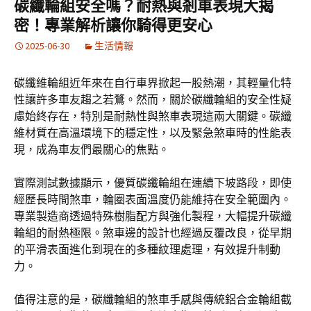
碳纖輪組安全嗎？耐熱與剎車表現大揭
密！專業解析讓你騎得更安心
2025-06-30
生活情報
碳纖維輪組近年來在自行車界掀起一股熱潮，其輕量化特
性讓許多車友趨之若鶩。然而，關於碳纖輪組的安全性疑
慮始終存在，特別是耐熱性與煞車表現這兩大關鍵。碳纖
維材質在高溫環境下的穩定性，以及緊急煞車時的性能表
現，成為車友們最關心的焦點。
實際測試數據顯示，優質碳纖輪組在連續下坡路段，即使
經歷長時間煞車，輪圈表面溫度仍能維持在安全範圍內。
專業製造商透過特殊樹脂配方與強化製程，大幅提升碳纖
輪組的耐熱極限。煞車邊的設計也經過反覆改良，從早期
的平滑表面進化到現在的多種紋理處理，有效提升制動
力。
值得注意的是，碳纖輪組的煞車手感與傳統鋁合金輪組截