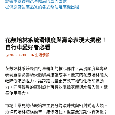
影響
示波器
測試準確度的五大因素
提供原廠最高品質的各式柴油
堆高機
出租
花鼓培林系統滑順度與壽命表現大揭密！
自行車愛好者必看
2025-06-30
生活情報
花鼓培林系統是自行車輪組的核心部件，其滑順度與壽命
表現直接影響騎乘體驗與維護成本。優質的花鼓培林能大
幅降低滾動阻力，讓踩踏力量更有效率地轉化為前進動
力，同時優異的密封設計可有效阻擋灰塵與水氣入侵，延
長使用壽命。
市場上常見的花鼓培林主要分為滾珠式與密封式兩大類。
滾珠式培林結構簡單、維修方便，但需要定期保養調整；