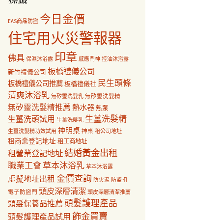
今日金價
EAS商品防盜
住宅用火災警報器
印章
佛具
保濕沐浴露
感應門神
控油沐浴露
板橋禮儀公司
新竹禮儀公司
民生頭條
板橋禮儀公司推薦
板橋禮儀社
清爽沐浴乳
無矽靈洗髮乳
無矽靈洗髮精
無矽靈洗髮精推薦
熱水器
熱泵
生薑洗髮精
生薑洗頭試用
生薑洗髮乳
神明桌
神桌
生薑洗髮精功效試用
租公司地址
租商業登記地址
租工商地址
結婚黃金出租
租營業登記地址
職業工會
草本沐浴乳
草本沐浴露
金價查詢
虛擬地址出租
防盜扣
防火泥
頭皮深層清潔
電子防盜門
頭皮深層清潔推薦
頭髮護理產品
頭髮保養品推薦
飾金買賣
頭髮護理產品試用