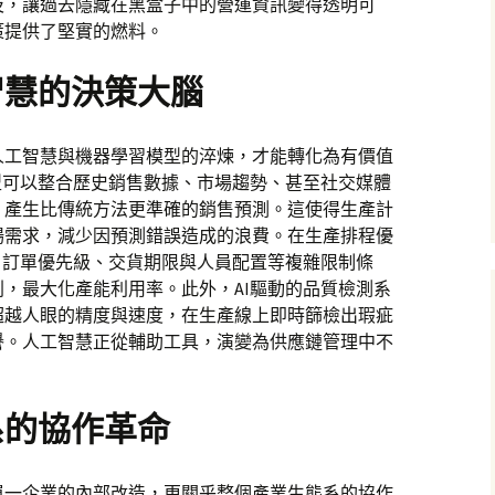
及，讓過去隱藏在黑盒子中的營運資訊變得透明可
策提供了堅實的燃料。
智慧的決策大腦
人工智慧與機器學習模型的淬煉，才能轉化為有價值
型可以整合歷史銷售數據、市場趨勢、甚至社交媒體
，產生比傳統方法更準確的銷售預測。這使得生產計
場需求，減少因預測錯誤造成的浪費。在生產排程優
、訂單優先級、交貨期限與人員配置等複雜限制條
，最大化產能利用率。此外，AI驅動的品質檢測系
超越人眼的精度與速度，在生產線上即時篩檢出瑕疵
譽。人工智慧正從輔助工具，演變為供應鏈管理中不
系的協作革命
單一企業的內部改造，更關乎整個產業生態系的協作