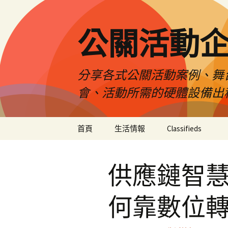
公關活動
分享各式公關活動案例、舞
會、活動所需的硬體設備出
跳
首頁
生活情報
Classifieds
至
主
要
供應鏈智
內
容
何靠數位