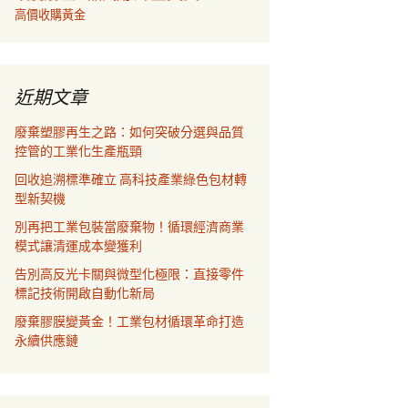
高價收購黃金
近期文章
廢棄塑膠再生之路：如何突破分選與品質
控管的工業化生產瓶頸
回收追溯標準確立 高科技產業綠色包材轉
型新契機
別再把工業包裝當廢棄物！循環經濟商業
模式讓清運成本變獲利
告別高反光卡關與微型化極限：直接零件
標記技術開啟自動化新局
廢棄膠膜變黃金！工業包材循環革命打造
永續供應鏈