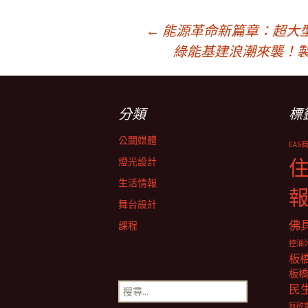
文
←
能源革命新篇章：超大
綠能基建浪潮來襲！
章
分類
標
導
公關媒體
EAS
覽
燈光設計
生活情報
舞台設計
佛
課程
控油
板
板橋
搜
民
尋
無矽