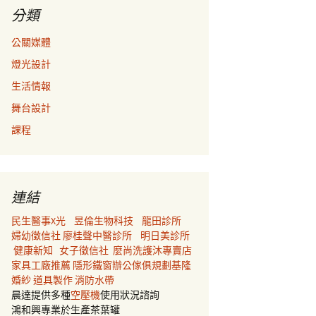
分類
公關媒體
燈光設計
生活情報
舞台設計
課程
連結
民生醫事X光
昱倫生物科技
龍田診所
婦幼徵信社
廖桂聲中醫診所
明日美診所
健康新知
女子徵信社
麼尚洗護沐專賣店
家具工廠推薦
隱形鐵窗
辦公傢俱規劃
基隆
婚紗
道具製作
消防水帶
晨達提供多種
空壓機
使用狀況諮詢
鴻和興專業於生產茶葉罐