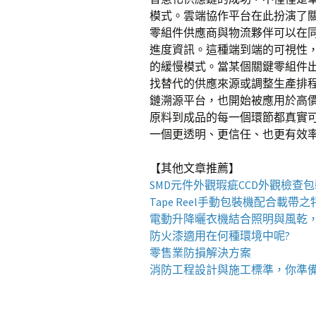
模式。雲端協作平台在此扮演了
零組件供應商與物流夥伴可以在
進度資訊。這種端到端的可視性
的緩慢模式。當某個關鍵零組件
找替代的供應來源或調整生產排
鏈溯源平台，也開始被應用於高
原料到成品的每一個環節都真實
一個更透明、更信任、也更有效
【其他文章推薦】
SMD元件外觀瑕疵
CCD外觀檢查
Tape Reel手動包裝機
配合載帶之
電動升降曬衣機
結合照明與風乾
防火漆
適用在何種環境中呢?
零售業
防損解決方案
消防工程
設計與施工標準，你準