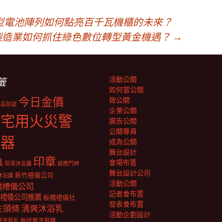
型電池陣列如何點亮百千瓦機櫃的未來？
製造業如何抓住綠色數位轉型黃金機遇？
→
活動公關
籤
如何當公關
今日金價
做公關
商品防盜
企業公關
住宅用火災警
廣告公關
公關專員
報器
成為公關
舞台設計
印章
具
會場布置
保濕沐浴露
感應門神
舞台設計公司
新竹禮儀公司
沐浴露
活動公關
橋禮儀公司
記者會布置
禮儀公司推薦
板橋禮儀社
發表會布置
生頭條
清爽沐浴乳
活動企劃設計
靈洗髮乳
無矽靈洗髮精