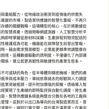
裂與重組壓力，從地緣政治衝突到疫情後的供需失
息萬變的市場。製造業供應鏈的智慧化重組，不再只
業存續的關鍵戰略。這場轉型的核心，在於將數據從
策的智慧資產。透過物聯網感測器、人工智慧分析平
能夠即時掌握從原材料採購、生產排程到物流配送的
測性維護成為可能，機器能在故障發生前發出警報，
同時，藉由需求預測模型，企業能更精準地調整庫存
重困境。這種數據驅動的透明度，不僅優化了內部運
作關係，建立起更具韌性與敏捷性的產業生態系。
著不可或缺的角色，從半導體到精密機械，我們的產
際競爭與成本壓力，單純依靠過去的經驗與人力調度
製造業突破瓶頸、提升附加價值的契機。透過導入智
已經實現了生產線的即時監控與自動化調度，將生產
的是，智慧供應鏈系統能夠整合分散在各地的工廠與
化管理。這對於以出口為導向的台灣製造業而言，意
需求變化，縮短訂單交期，提升客戶滿意度。在美中