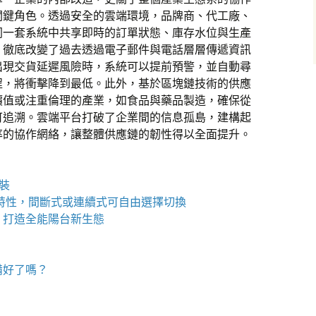
關鍵角色。透過安全的雲端環境，品牌商、代工廠、
同一套系統中共享即時的訂單狀態、庫存水位與生產
，徹底改變了過去透過電子郵件與電話層層傳遞資訊
出現交貨延遲風險時，系統可以提前預警，並自動尋
程，將衝擊降到最低。此外，基於區塊鏈技術的供應
價值或注重倫理的產業，如食品與藥品製造，確保從
可追溯。雲端平台打破了企業間的信息孤島，建構起
率的協作網絡，讓整體供應鏈的韌性得以全面提升。
包裝
特性，間斷式或連續式可自由選擇切換
，打造全能陽台新生態
備好了嗎？