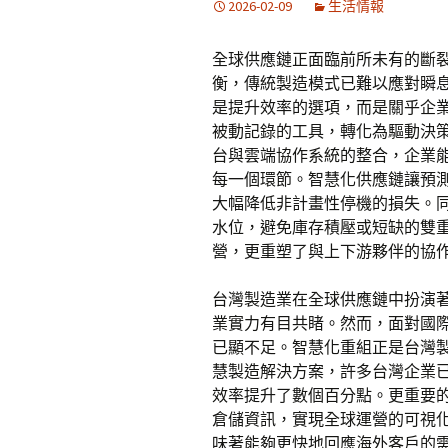
2026-02-09
生活情報
全球供應鏈正面臨前所未有的斷
衡，傳統製造模式已難以應對瞬
是提升效率的選項，而是關乎企
被動記錄的工具，轉化為驅動決
台與雲端協作系統的整合，企業
每一個環節。智慧化供應鏈讓預
大幅降低非計畫性停機的損失。
水位，避免庫存積壓或短缺的雙
營，更重塑了與上下游夥伴的協
台灣製造業在全球供應鏈中扮演
業實力有目共睹。然而，面對國
已顯不足。智慧化重組正是台灣
慧製造解決方案，許多台灣企業
效率提升了數個百分點。更重要
倉儲資訊，實現全球運營的可視
味著能夠更快地回應海外客戶的