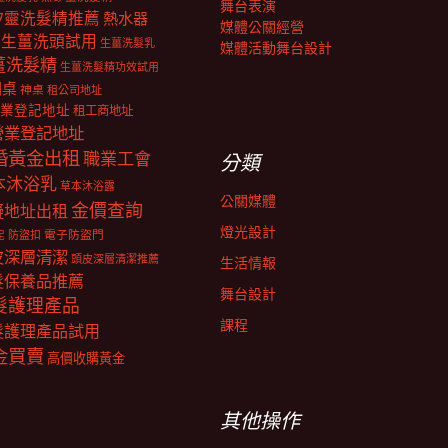
舞台表演
矽靈洗髮精推薦
熱水器
媒體公關經營
生薑洗頭試用
生薑洗髮乳
媒體活動舞台設計
薑洗髮精
生薑洗髮精功效試用
明桌
神桌
租公司地址
業登記地址
租工商地址
營業登記地址
婚黃金出租
職業工會
分類
本沐浴乳
草本沐浴露
公關媒體
金價查詢
擬地址出租
燈光設計
電子防盜門
防盜扣
泥
皮深層清潔
頭皮深層清潔推薦
生活情報
髮保養品推薦
舞台設計
髮護理產品
課程
髮護理產品試用
金買賣
高價收購黃金
其他操作