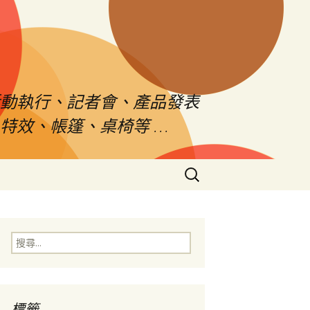
活動執行、記者會、產品發表
特效、帳篷、桌椅等 …
搜
尋
關
鍵
字:
搜
尋
關
鍵
字:
標籤