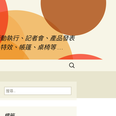
活動執行、記者會、產品發表
特效、帳篷、桌椅等 …
搜
尋
關
鍵
字:
搜
尋
關
鍵
字:
標籤