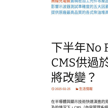
無線充電裝
置
精密加工元件等產
影響
示波器
測試準確度的五大因
提供原廠最高品質的各式柴油
堆
下半年No 
CMS供過
將改變？
2025-02-25
生活情報
在半導體與顯示技術快速演進的背景
及的情況下，CMS（內容管理系