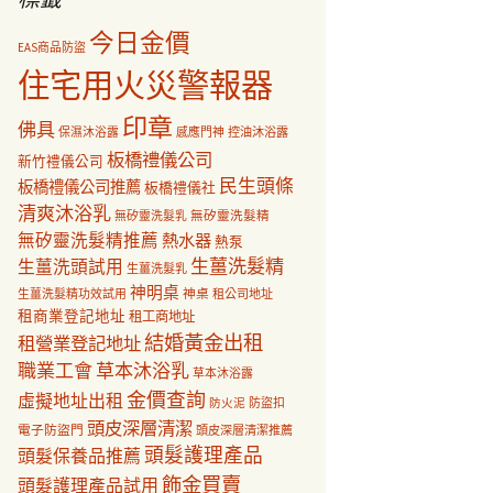
今日金價
EAS商品防盜
住宅用火災警報器
印章
佛具
保濕沐浴露
感應門神
控油沐浴露
板橋禮儀公司
新竹禮儀公司
民生頭條
板橋禮儀公司推薦
板橋禮儀社
清爽沐浴乳
無矽靈洗髮乳
無矽靈洗髮精
無矽靈洗髮精推薦
熱水器
熱泵
生薑洗髮精
生薑洗頭試用
生薑洗髮乳
神明桌
神桌
生薑洗髮精功效試用
租公司地址
租商業登記地址
租工商地址
結婚黃金出租
租營業登記地址
職業工會
草本沐浴乳
草本沐浴露
金價查詢
虛擬地址出租
防盜扣
防火泥
頭皮深層清潔
電子防盜門
頭皮深層清潔推薦
頭髮護理產品
頭髮保養品推薦
飾金買賣
頭髮護理產品試用