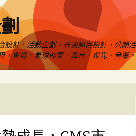
企劃
台設計、活動企劃、表演節目設計、公關
租，會場、氣球佈置、舞台、燈光、音響、