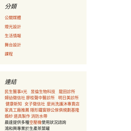
分類
公關媒體
燈光設計
生活情報
舞台設計
課程
連結
民生醫事X光
昱倫生物科技
龍田診所
婦幼徵信社
廖桂聲中醫診所
明日美診所
健康新知
女子徵信社
麼尚洗護沐專賣店
家具工廠推薦
隱形鐵窗
辦公傢俱規劃
基隆
婚紗
道具製作
消防水帶
晨達提供多種
空壓機
使用狀況諮詢
鴻和興專業於生產茶葉罐