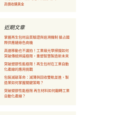
高價收購黃金
近期文章
掌握再生包材品質驗證與追溯機制 搶占國
際供應鏈綠色商機
高速移動也不漏拍！工業級光學掃描如何
突破傳統辨識極限，重塑智慧製造新未來
突破塑膠性能極限！再生包材在工業自動
化產線的應用挑戰
包裝減碳革命：減薄與回收雙軌並進，製
造業如何掌握關鍵策略？
突破塑膠性能極限 再生材料如何翻轉工業
自動化產線？