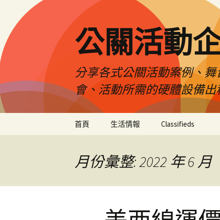
公關活動
分享各式公關活動案例、舞
會、活動所需的硬體設備出
跳
首頁
生活情報
Classifieds
至
主
要
月份彙整: 2022 年 6 月
內
容