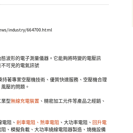
s/industry/664700.html
動態波形的電子測量儀器。它能夠將時變的電壓訊
來不可見的電氣訊號
秉持著專業空壓機技術、優質快速服務、空壓機合理
、風壓的問題。
工業型
無線充電裝置
、精密加工元件等產品之經銷、
線電阻、
剎車電阻、
煞車電阻
、大功率電阻、
回升電
電阻、模擬負載、大功率繞線電阻器製造、燒機設備