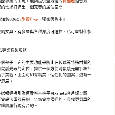
搭配專業的工班，能夠提供全方位的
貨櫃屋
組合方
您的需求打造出一個完善的居住空間
知名LOGO
L型資料夾
，獨家販售中!!
收納文具，有多層與各種厚度可選擇，也可客製化製
,專業客製服務
一個墊子。它的主要功能是防止在玻璃等特殊材質的
滑鼠感光器的定位，提供一個方便滑鼠感光器系統計
為了美觀，上面可印有精美、個性化的圖案；還有一
舒適度。
媒報導援引海運費率基準平台Xeneta客戶調查顯
會設法重談長約，11％會準備違約、尋找更划算的
會繼續履行現有合約。