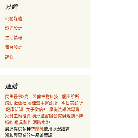
分類
公關媒體
燈光設計
生活情報
舞台設計
課程
連結
民生醫事X光
昱倫生物科技
龍田診所
婦幼徵信社
廖桂聲中醫診所
明日美診所
健康新知
女子徵信社
麼尚洗護沐專賣店
家具工廠推薦
隱形鐵窗
辦公傢俱規劃
基隆
婚紗
道具製作
消防水帶
晨達提供多種
空壓機
使用狀況諮詢
鴻和興專業於生產茶葉罐