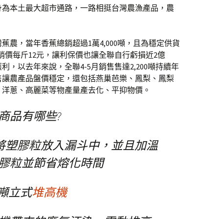
身為本土最大超市通路，一路相挺台灣農漁產品，農
灣蕉農，當年香蕉總銷超過1萬4,000噸，且為穩定供貨
促銷價每斤12元，讓利保價也讓全聯自行虧損近2億
，以去年來說，全聯4-5月銷售售達2,200噸持續年
售讓農產品盤價穩定，還包括燕巢芭樂、鳳梨、鳳梨
、洋蔥、高麗菜等物產量產去化、平抑物價。
商品有哪些?
 將塑膠粒放入漏斗中，並且加溫
膠粒並節省熔化時間
2噸立式
堆高機