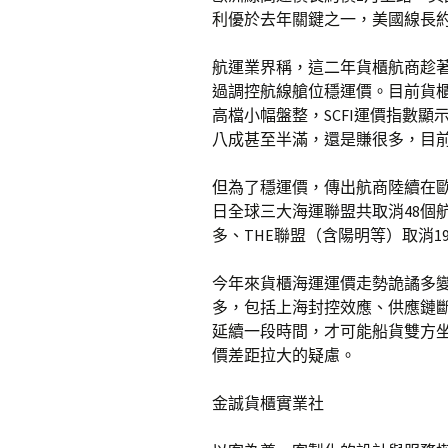
利優於去年關鍵之一，美國線長
航運業界稱，這二年貨櫃航商趁
過調控航線艙位穩運價。目前貨
高檔小幅盤整，SCFI運價指數
八成甚至半滿，還是賺很多，目
但為了穩運價，傳出航商陸續在歐
日全球三大海運聯盟共取消48個
多、THE聯盟（含陽明等）取消
今年來貨櫃海運運價走勢詭譎多
多，包括上海封控效應、供應鏈
延續一段時間，才可能船貨雙方
價差距拉大的疑慮。
金誠貨櫃實業社