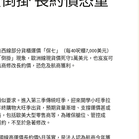
倒掛 長約價恐重
線部分貨櫃運價「保七」（每40呎櫃7,000美元）
「倒掛」現象，歐洲線現貨價死守1萬美元，也岌岌可
航商修改長約價，恐危及航商獲利。
類似要求。進入第三季傳統旺季，迎來開學小旺季拉
年終購物大旺季出貨，預期貨量漸增、支撐運價甚或
商，包括歐美大型零售商等，為確保艙位、管控成
履約，不至於急著修改。
國線高運價長約價5月落實，是法人認為航商今年獲