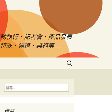
活動執行、記者會、產品發表
特效、帳篷、桌椅等 …
搜
尋
關
鍵
字:
搜
尋
關
鍵
字:
標籤