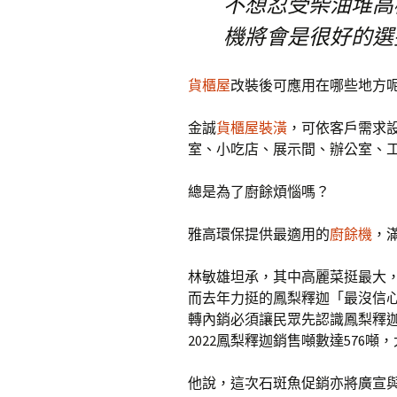
不想忍受柴油堆高
機將會是很好的選
貨櫃屋
改裝後可應用在哪些地方呢
金誠
貨櫃屋裝潢
，可依客戶需求
室、小吃店、展示間、辦公室、
總是為了廚餘煩惱嗎？
雅高環保提供最適用的
廚餘機
，
林敏雄坦承，其中高麗菜挺最大，
而去年力挺的鳳梨釋迦「最沒信心
轉內銷必須讓民眾先認識鳳梨釋
2022鳳梨釋迦銷售噸數達576噸，
他說，這次石斑魚促銷亦將廣宣與