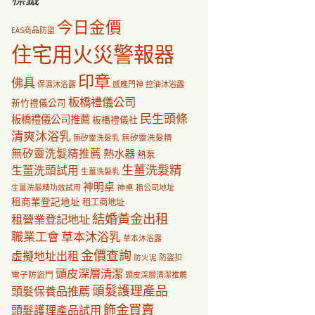
今日金價
EAS商品防盜
住宅用火災警報器
印章
佛具
保濕沐浴露
感應門神
控油沐浴露
板橋禮儀公司
新竹禮儀公司
民生頭條
板橋禮儀公司推薦
板橋禮儀社
清爽沐浴乳
無矽靈洗髮乳
無矽靈洗髮精
無矽靈洗髮精推薦
熱水器
熱泵
生薑洗髮精
生薑洗頭試用
生薑洗髮乳
神明桌
神桌
生薑洗髮精功效試用
租公司地址
租商業登記地址
租工商地址
結婚黃金出租
租營業登記地址
職業工會
草本沐浴乳
草本沐浴露
金價查詢
虛擬地址出租
防盜扣
防火泥
頭皮深層清潔
電子防盜門
頭皮深層清潔推薦
頭髮護理產品
頭髮保養品推薦
飾金買賣
頭髮護理產品試用