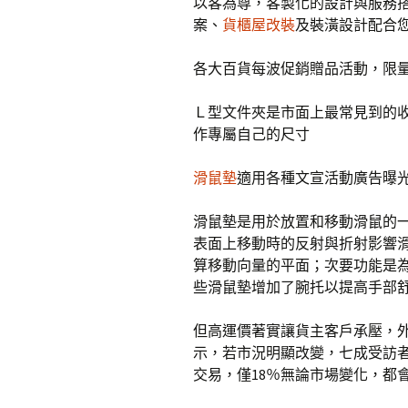
以客為尊，客製化的設計與服務
案、
貨櫃屋改裝
及裝潢設計配合
各大百貨每波促銷贈品活動，限量
Ｌ型文件夾是市面上最常見到的
作專屬自己的尺寸
滑鼠墊
適用各種文宣活動廣告曝光
滑鼠墊是用於放置和移動滑鼠的
表面上移動時的反射與折射影響
算移動向量的平面；次要功能是
些滑鼠墊增加了腕托以提高手部
但高運價著實讓貨主客戶承壓，外
示，若市況明顯改變，七成受訪者
交易，僅18％無論市場變化，都