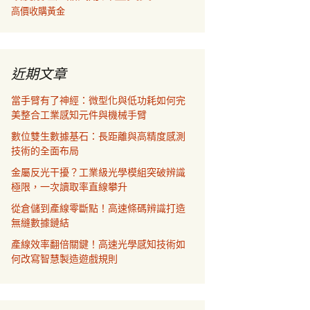
高價收購黃金
近期文章
當手臂有了神經：微型化與低功耗如何完
美整合工業感知元件與機械手臂
數位雙生數據基石：長距離與高精度感測
技術的全面布局
金屬反光干擾？工業級光學模組突破辨識
極限，一次讀取率直線攀升
從倉儲到產線零斷點！高速條碼辨識打造
無縫數據鏈結
產線效率翻倍關鍵！高速光學感知技術如
何改寫智慧製造遊戲規則