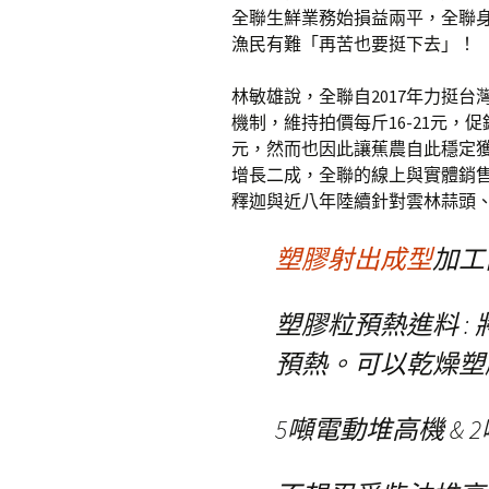
全聯生鮮業務始損益兩平，全聯
漁民有難「再苦也要挺下去」！
林敏雄說，全聯自2017年力挺台
機制，維持拍價每斤16-21元，
元，然而也因此讓蕉農自此穩定獲利
增長二成，全聯的線上與實體銷
釋迦與近八年陸續針對雲林蒜頭
塑膠射出成型
加工
塑膠粒預熱進料 :
預熱。可以乾燥塑
5噸電動堆高機 & 