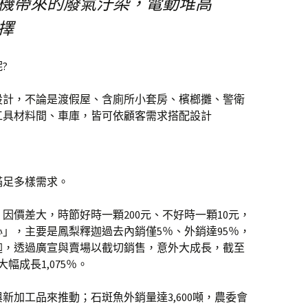
機帶來的廢氣汙染，電動堆高
擇
?
設計，不論是渡假屋、含廁所小套房、檳榔攤、警衛
工具材料間、車庫，皆可依顧客需求搭配設計
滿足多樣需求。
因價差大，時節好時一顆200元、不好時一顆10元，
」，主要是鳳梨釋迦過去內銷僅5％、外銷達95％，
迦，透過廣宣與賣場以截切銷售，意外大成長，截至
大幅成長1,075％。
新加工品來推動；石斑魚外銷量達3,600噸，農委會