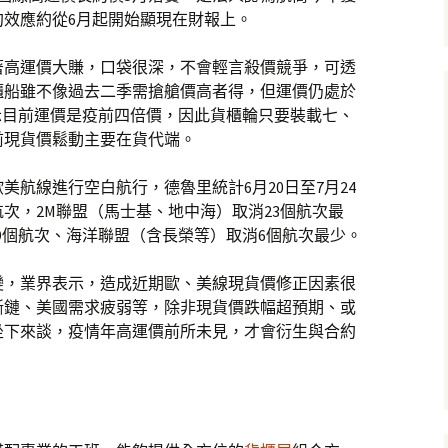
約效應約從6月起開始顯現在財報上。
著高運價大賺，口袋很深，不會輕言殺價競爭，可透
櫃船雖不像過去二季需搶艙價高者得，但運價仍處於
顯示目前運價是疫前四倍價，因此貨櫃輪只要裝載七、
前現貨價鬆動主要在貨代端。
美航線進行空白航行，德魯里統計6月20日至7月24
航次，2M聯盟（馬士基、地中海）取消23個航次最
19個航次、海洋聯盟（含長榮等）取消6個航次最少。
變，業界表示，造成近期歐、美線現貨價修正因素很
斷鏈、美國需求疲弱等，除非現貨價跌幅超預期、或
坐下來談，疫情年高運價前所未見，才會衍生與合約