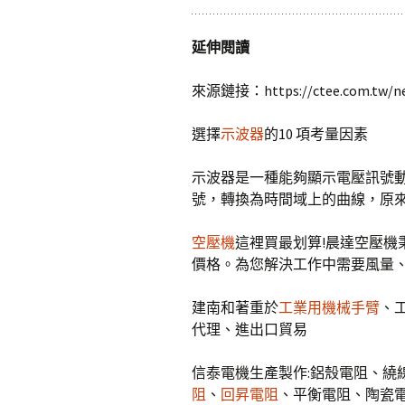
延伸閱讀
來源鏈接：https://ctee.com.tw/new
選擇
示波器
的10 項考量因素
示波器是一種能夠顯示電壓訊號
號，轉換為時間域上的曲線，原
空壓機
這裡買最划算!晨達空壓機
價格。為您解決工作中需要風量
建南和著重於
工業用機械手臂
、
代理、進出口貿易
信泰電機生產製作:鋁殼電阻、繞
阻
、
回昇電阻
、平衡電阻、陶瓷