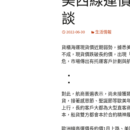
美西線運價
談
2022-06-30
生活情報
貨櫃海運現貨價近期弱勢，據悉美西
不成，現貨價跌破長約價，出現
危，市場傳出有托運客戶計劃與
對此，航商普遍表示，尚未接獲
貨，接著感恩節、聖誕節等歐美
上行，長約客戶大都為大型直客
本，船貨雙方都會本於合約精神
歐洲線高運價長約價1月上路、美