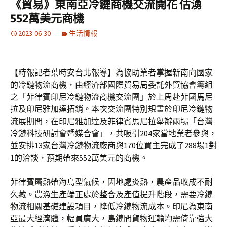
《貿易》東南亞冷鏈商機交流開花 估湧
552萬美元商機
2023-06-30
生活情報
【時報記者葉時安台北報導】為協助業者掌握新南向國家
的冷鏈物流商機，由經濟部國際貿易局委託外貿協會籌組
之「菲律賓印尼冷鏈物流商機交流團」於上周赴菲國馬尼
拉及印尼雅加達拓銷。本次交流團特別規畫於印尼冷鏈物
流展期間，在印尼雅加達及菲律賓馬尼拉舉辦兩場「台灣
冷鏈科技研討會暨媒合會」，共吸引204家當地業者參與，
並安排13家台灣冷鏈物流廠商與170位買主完成了288場1對
1的洽談，預期帶來552萬美元的商機。
菲律賓屬熱帶海島型氣候，因地處炎熱，農產品收成不耐
久藏。農漁生產端正處於整合及產值提升階段，需要冷鏈
物流相關基礎建設項目，降低冷鏈物流成本。印尼為東南
亞最大經濟體，幅員廣大，島鏈間貨物運輸均需倚靠強大