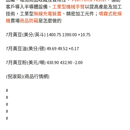
客戶導入半導體設備、
工業型機械手臂
以提高產能及加工
技術，工業型
無線充電裝置
、精密加工元件；
噴霧式乾燥
機
賣場
商品防竊
是怎麼做的
7月黃豆(美分/英斗) 1400.75 1390.00 +10.75
7月黃豆油(美分/磅) 49.69 49.52 +0.17
7月黃豆粉(美元/噸) 430.90 432.90 -2.00
(倪淑茹)(商品行情網)
#
#
#
#
#