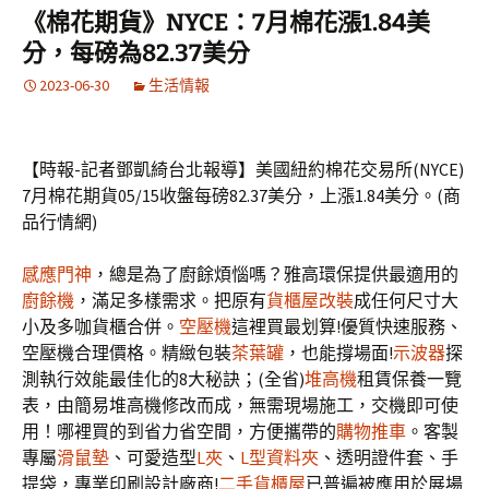
《棉花期貨》NYCE：7月棉花漲1.84美
分，每磅為82.37美分
2023-06-30
生活情報
【時報-記者鄧凱綺台北報導】美國紐約棉花交易所(NYCE)
7月棉花期貨05/15收盤每磅82.37美分，上漲1.84美分。(商
品行情網)
感應門神
，總是為了廚餘煩惱嗎？雅高環保提供最適用的
廚餘機
，滿足多樣需求。把原有
貨櫃屋改裝
成任何尺寸大
小及多咖貨櫃合併。
空壓機
這裡買最划算!優質快速服務、
空壓機合理價格。精緻包裝
茶葉罐
，也能撐場面!
示波器
探
測執行效能最佳化的8大秘訣；(全省)
堆高機
租賃保養一覽
表，由簡易堆高機修改而成，無需現場施工，交機即可使
用！哪裡買的到省力省空間，方便攜帶的
購物推車
。客製
專屬
滑鼠墊
、可愛造型
L夾
、
L型資料夾
、透明證件套、手
提袋，專業印刷設計廠商!
二手貨櫃屋
已普遍被應用於展場