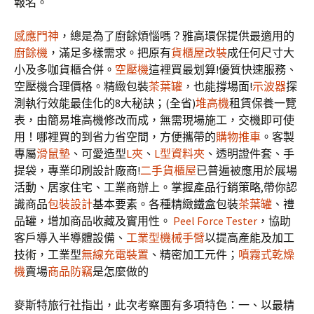
報名。
感應門神
，總是為了廚餘煩惱嗎？雅高環保提供最適用的
廚餘機
，滿足多樣需求。把原有
貨櫃屋改裝
成任何尺寸大
小及多咖貨櫃合併。
空壓機
這裡買最划算!優質快速服務、
空壓機合理價格。精緻包裝
茶葉罐
，也能撐場面!
示波器
探
測執行效能最佳化的8大秘訣；(全省)
堆高機
租賃保養一覽
表，由簡易堆高機修改而成，無需現場施工，交機即可使
用！哪裡買的到省力省空間，方便攜帶的
購物推車
。客製
專屬
滑鼠墊
、可愛造型
L夾
、
L型資料夾
、透明證件套、手
提袋，專業印刷設計廠商!
二手貨櫃屋
已普遍被應用於展場
活動、居家住宅、工業商辦上。掌握產品行銷策略,帶你認
識商品
包裝設計
基本要素。各種精緻鐵盒包裝
茶葉罐
、禮
品罐，增加商品收藏及實用性。
Peel Force Tester
，協助
客戶導入半導體設備、
工業型機械手臂
以提高產能及加工
技術，工業型
無線充電裝置
、精密加工元件；
噴霧式乾燥
機
賣場
商品防竊
是怎麼做的
麥斯特旅行社指出，此次考察團有多項特色：一、以最精