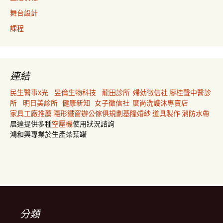
舞台設計
課程
連結
民生醫事X光
昱倫生物科技
龍田診所
婦幼徵信社
廖桂聲中醫診
所
明日美診所
健康新知
女子徵信社
麼尚洗護沐專賣店
家具工廠推薦
隱形鐵窗
辦公傢俱規劃
基隆婚紗
道具製作
消防水帶
晨達提供多種
空壓機
使用狀況諮詢
鴻和興專業於生產茶葉罐
分類