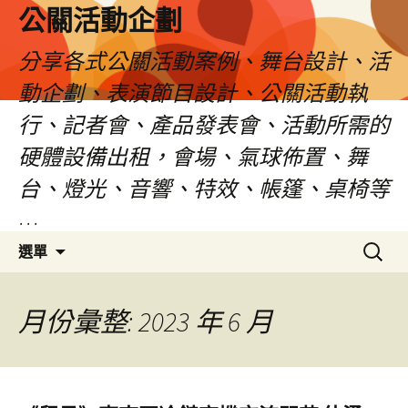
公關活動企劃
分享各式公關活動案例、舞台設計、活
動企劃、表演節目設計、公關活動執
行、記者會、產品發表會、活動所需的
硬體設備出租，會場、氣球佈置、舞
台、燈光、音響、特效、帳篷、桌椅等
…
跳
搜
選單
至
尋
主
關
要
鍵
月份彙整: 2023 年 6 月
內
字:
容