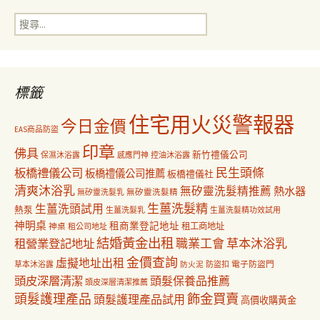
導
搜
尋
覽
關
鍵
字:
標籤
住宅用火災警報器
今日金價
EAS商品防盜
印章
佛具
新竹禮儀公司
保濕沐浴露
感應門神
控油沐浴露
民生頭條
板橋禮儀公司
板橋禮儀公司推薦
板橋禮儀社
清爽沐浴乳
無矽靈洗髮精推薦
熱水器
無矽靈洗髮乳
無矽靈洗髮精
生薑洗髮精
生薑洗頭試用
熱泵
生薑洗髮乳
生薑洗髮精功效試用
神明桌
租商業登記地址
神桌
租工商地址
租公司地址
結婚黃金出租
職業工會
草本沐浴乳
租營業登記地址
金價查詢
虛擬地址出租
電子防盜門
草本沐浴露
防盜扣
防火泥
頭皮深層清潔
頭髮保養品推薦
頭皮深層清潔推薦
飾金買賣
頭髮護理產品
頭髮護理產品試用
高價收購黃金