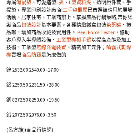
專屬
滑鼠墊
、可愛造型
L夾
、
L型資料夾
、透明證件套、手
提袋，專業印刷設計廠商!
二手貨櫃屋
已普遍被應用於展場
活動、居家住宅、工業商辦上。掌握產品行銷策略,帶你認
識商品
包裝設計
基本要素。各種精緻鐵盒包裝
茶葉罐
、禮
品罐，增加商品收藏及實用性。
Peel Force Tester
，協助
客戶導入半導體設備、
工業型機械手臂
以提高產能及加工
技術，工業型
無線充電裝置
、精密加工元件；
噴霧式乾燥
機
賣場
商品防竊
是怎麼做的
鋅 2532.00 2549.00 -17.00
鋁 2259.50 2231.50 +28.00
銅 8272.50 8253.00 +19.50
鉛 2072.50 2076.00 -3.50
(呂方維)(商品行情網)