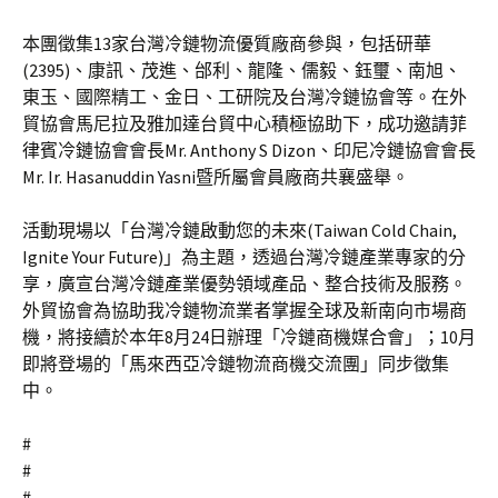
本團徵集13家台灣冷鏈物流優質廠商參與，包括研華
(2395)、康訊、茂進、邰利、龍隆、儒毅、鈺璽、南旭、
東玉、國際精工、金日、工研院及台灣冷鏈協會等。在外
貿協會馬尼拉及雅加達台貿中心積極協助下，成功邀請菲
律賓冷鏈協會會長Mr. Anthony S Dizon、印尼冷鏈協會會長
Mr. Ir. Hasanuddin Yasni暨所屬會員廠商共襄盛舉。
活動現場以「台灣冷鏈啟動您的未來(Taiwan Cold Chain,
Ignite Your Future)」為主題，透過台灣冷鏈產業專家的分
享，廣宣台灣冷鏈產業優勢領域產品、整合技術及服務。
外貿協會為協助我冷鏈物流業者掌握全球及新南向市場商
機，將接續於本年8月24日辦理「冷鏈商機媒合會」；10月
即將登場的「馬來西亞冷鏈物流商機交流團」同步徵集
中。
#
#
#