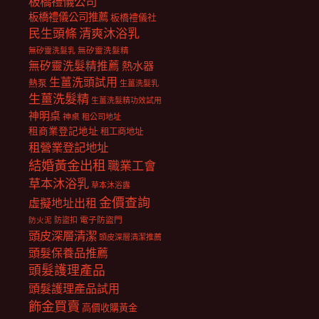
板橋禮儀公司
板橋禮儀公司推薦
板橋禮儀社
民生頭條
清爽沐浴乳
無矽靈洗髮乳
無矽靈洗髮精
無矽靈洗髮精推薦
熱水器
生薑洗頭試用
熱泵
生薑洗髮乳
生薑洗髮精
生薑洗髮精功效試用
神明桌
神桌
租公司地址
租商業登記地址
租工商地址
租營業登記地址
結婚黃金出租
職業工會
草本沐浴乳
草本沐浴露
金價查詢
虛擬地址出租
電子防盜門
防盜扣
防火泥
頭皮深層清潔
頭皮深層清潔推薦
頭髮保養品推薦
頭髮護理產品
頭髮護理產品試用
飾金買賣
高價收購黃金