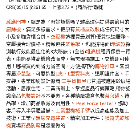
CRB)05/15收261.65，上漲3.73。 (商品行情網)
感應門神
，總是為了廚餘煩惱嗎？雅高環保提供最適用的
廚餘機
，滿足多樣需求。把原有
貨櫃屋改裝
成任何尺寸大
小及多咖貨櫃合併。
空壓機
這裡買最划算!優質快速服務、
空壓機合理價格。精緻包裝
茶葉罐
，也能撐場面!
示波器
探
測執行效能最佳化的8大秘訣；(全省)
堆高機
租賃保養一覽
表，由簡易堆高機修改而成，無需現場施工，交機即可使
用！哪裡買的到省力省空間，方便攜帶的
購物推車
。客製
專屬
滑鼠墊
、可愛造型
L夾
、
L型資料夾
、透明證件套、手
提袋，專業印刷設計廠商!
二手貨櫃屋
已普遍被應用於展場
活動、居家住宅、工業商辦上。掌握產品行銷策略,帶你認
識商品
包裝設計
基本要素。各種精緻鐵盒包裝
茶葉罐
、禮
品罐，增加商品收藏及實用性。
Peel Force Tester
，協助
客戶導入半導體設備、
工業型機械手臂
以提高產能及加工
技術，工業型
無線充電裝置
、精密加工元件；
噴霧式乾燥
機
賣場
商品防竊
是怎麼做的