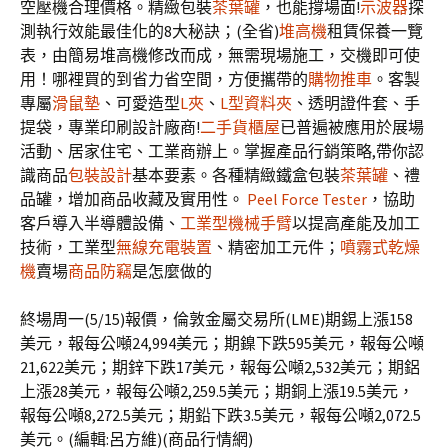
空壓機合理價格。精緻包裝
茶葉罐
，也能撐場面!
示波器
探
測執行效能最佳化的8大秘訣；(全省)
堆高機
租賃保養一覽
表，由簡易堆高機修改而成，無需現場施工，交機即可使
用！哪裡買的到省力省空間，方便攜帶的
購物推車
。客製
專屬
滑鼠墊
、可愛造型
L夾
、
L型資料夾
、透明證件套、手
提袋，專業印刷設計廠商!
二手貨櫃屋
已普遍被應用於展場
活動、居家住宅、工業商辦上。掌握產品行銷策略,帶你認
識商品
包裝設計
基本要素。各種精緻鐵盒包裝
茶葉罐
、禮
品罐，增加商品收藏及實用性。
Peel Force Tester
，協助
客戶導入半導體設備、
工業型機械手臂
以提高產能及加工
技術，工業型
無線充電裝置
、精密加工元件；
噴霧式乾燥
機
賣場
商品防竊
是怎麼做的
終場周一(5/15)報價，倫敦金屬交易所(LME)期錫上漲158
美元，報每公噸24,994美元；期鎳下跌595美元，報每公噸
21,622美元；期鋅下跌17美元，報每公噸2,532美元；期鋁
上漲28美元，報每公噸2,259.5美元；期銅上漲19.5美元，
報每公噸8,272.5美元；期鉛下跌3.5美元，報每公噸2,072.5
美元。(編輯:呂方維)(商品行情網)