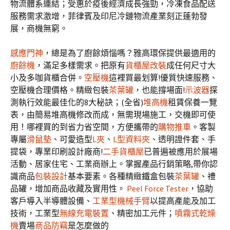
物流體系連結；受惠於疫後經濟成長強勁，冷凍食品配送
服務需求激增，菲律賓及印尼冷鏈物流產業刻正蓬勃發
展，商機無窮。
感應門神
，總是為了廚餘煩惱嗎？雅高環保提供最適用的
廚餘機
，滿足多樣需求。把原有
貨櫃屋改裝
成任何尺寸大
小及多咖貨櫃合併。
空壓機
這裡買最划算!優質快速服務、
空壓機合理價格。精緻包裝
茶葉罐
，也能撐場面!
示波器
探
測執行效能最佳化的8大秘訣；(全省)
堆高機
租賃保養一覽
表，由簡易堆高機修改而成，無需現場施工，交機即可使
用！哪裡買的到省力省空間，方便攜帶的
購物推車
。客製
專屬
滑鼠墊
、可愛造型
L夾
、
L型資料夾
、透明證件套、手
提袋，專業印刷設計廠商!
二手貨櫃屋
已普遍被應用於展場
活動、居家住宅、工業商辦上。掌握產品行銷策略,帶你認
識商品
包裝設計
基本要素。各種精緻鐵盒包裝
茶葉罐
、禮
品罐，增加商品收藏及實用性。
Peel Force Tester
，協助
客戶導入半導體設備、
工業型機械手臂
以提高產能及加工
技術，工業型
無線充電裝置
、精密加工元件；
噴霧式乾燥
機
賣場
商品防竊
是怎麼做的