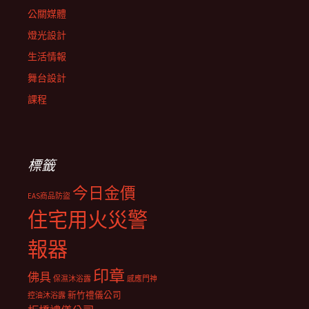
公關媒體
燈光設計
生活情報
舞台設計
課程
標籤
今日金價
EAS商品防盜
住宅用火災警
報器
印章
佛具
保濕沐浴露
感應門神
新竹禮儀公司
控油沐浴露