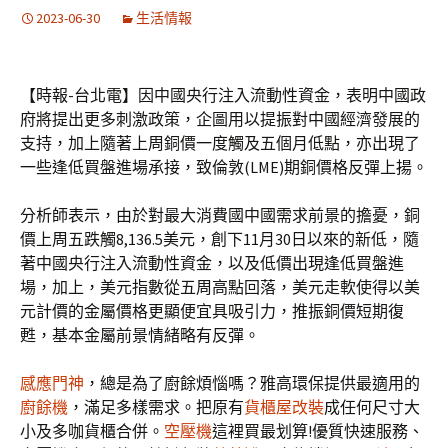
2023-06-30
生活情報
【時報-台北電】因中國央行注入流動性資金，表明中國政
府將提出更多刺激政策，企圖用以提振對中國經濟發展的
支持，加上隨著上周銅價一度觸及五個月低點，亦出現了
一些逢低買盤進場承接，致倫敦(LME)期銅價格反彈上揚。
分析師表示，由於對最大消費國中國需求前景的擔憂，銅
價上周五跌觸8,136.5美元，創下11月30日以來的新低，隨
著中國央行注入流動性資金，以及低價出現逢低買盤進
場，加上，美元指數從五周高點回落，美元走軟使得以美
元計價的金屬價格更顯便宜具吸引力，推振銅價短期復
甦，基本金屬前景情緒略有反彈。
感應門神
，總是為了廚餘煩惱嗎？雅高環保提供最適用的
廚餘機
，滿足多樣需求。把原有
貨櫃屋改裝
成任何尺寸大
小及多咖貨櫃合併。
空壓機
這裡買最划算!優質快速服務、