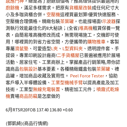
感應門神
，總是為了廚餘煩惱嗎？雅高環保提供最適用的
廚餘機
，滿足多樣需求。把原有
貨櫃屋改裝
成任何尺寸大
小及多咖貨櫃合併。
空壓機
這裡買最划算!優質快速服務、
空壓機合理價格。精緻包裝
茶葉罐
，也能撐場面!
示波器
探
測執行效能最佳化的8大秘訣；(全省)
堆高機
租賃保養一覽
表，由簡易堆高機修改而成，無需現場施工，交機即可使
用！哪裡買的到省力省空間，方便攜帶的
購物推車
。客製
專屬
滑鼠墊
、可愛造型
L夾
、
L型資料夾
、透明證件套、手
提袋，專業印刷設計廠商!
二手貨櫃屋
已普遍被應用於展場
活動、居家住宅、工業商辦上。掌握產品行銷策略,帶你認
識商品
包裝設計
基本要素。各種精緻鐵盒包裝
茶葉罐
、禮
品罐，增加商品收藏及實用性。
Peel Force Tester
，協助
客戶導入半導體設備、
工業型機械手臂
以提高產能及加工
技術，工業型
無線充電裝置
、精密加工元件；
噴霧式乾燥
機
賣場
商品防竊
是怎麼做的
6月RTSR20FOB 137.40 136.80 +0.60
(鄧凱綺)(商品行情網)