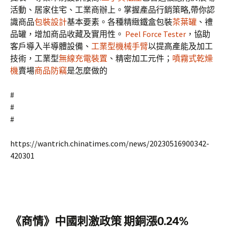
活動、居家住宅、工業商辦上。掌握產品行銷策略,帶你認
識商品
包裝設計
基本要素。各種精緻鐵盒包裝
茶葉罐
、禮
品罐，增加商品收藏及實用性。
Peel Force Tester
，協助
客戶導入半導體設備、
工業型機械手臂
以提高產能及加工
技術，工業型
無線充電裝置
、精密加工元件；
噴霧式乾燥
機
賣場
商品防竊
是怎麼做的
#
#
#
https://wantrich.chinatimes.com/news/20230516900342-
420301
《商情》中國刺激政策 期銅漲0.24%