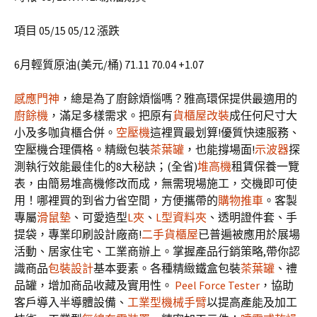
項目 05/15 05/12 漲跌
6月輕質原油(美元/桶) 71.11 70.04 +1.07
感應門神
，總是為了廚餘煩惱嗎？雅高環保提供最適用的
廚餘機
，滿足多樣需求。把原有
貨櫃屋改裝
成任何尺寸大
小及多咖貨櫃合併。
空壓機
這裡買最划算!優質快速服務、
空壓機合理價格。精緻包裝
茶葉罐
，也能撐場面!
示波器
探
測執行效能最佳化的8大秘訣；(全省)
堆高機
租賃保養一覽
表，由簡易堆高機修改而成，無需現場施工，交機即可使
用！哪裡買的到省力省空間，方便攜帶的
購物推車
。客製
專屬
滑鼠墊
、可愛造型
L夾
、
L型資料夾
、透明證件套、手
提袋，專業印刷設計廠商!
二手貨櫃屋
已普遍被應用於展場
活動、居家住宅、工業商辦上。掌握產品行銷策略,帶你認
識商品
包裝設計
基本要素。各種精緻鐵盒包裝
茶葉罐
、禮
品罐，增加商品收藏及實用性。
Peel Force Tester
，協助
客戶導入半導體設備、
工業型機械手臂
以提高產能及加工