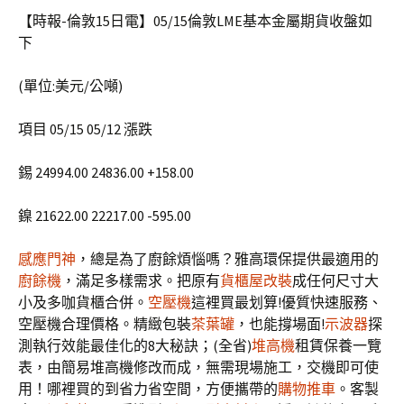
【時報-倫敦15日電】05/15倫敦LME基本金屬期貨收盤如
下
(單位:美元/公噸)
項目 05/15 05/12 漲跌
錫 24994.00 24836.00 +158.00
鎳 21622.00 22217.00 -595.00
感應門神
，總是為了廚餘煩惱嗎？雅高環保提供最適用的
廚餘機
，滿足多樣需求。把原有
貨櫃屋改裝
成任何尺寸大
小及多咖貨櫃合併。
空壓機
這裡買最划算!優質快速服務、
空壓機合理價格。精緻包裝
茶葉罐
，也能撐場面!
示波器
探
測執行效能最佳化的8大秘訣；(全省)
堆高機
租賃保養一覽
表，由簡易堆高機修改而成，無需現場施工，交機即可使
用！哪裡買的到省力省空間，方便攜帶的
購物推車
。客製