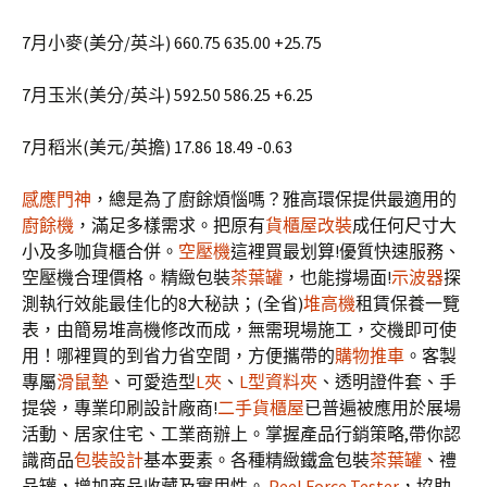
7月小麥(美分/英斗) 660.75 635.00 +25.75
7月玉米(美分/英斗) 592.50 586.25 +6.25
7月稻米(美元/英擔) 17.86 18.49 -0.63
感應門神
，總是為了廚餘煩惱嗎？雅高環保提供最適用的
廚餘機
，滿足多樣需求。把原有
貨櫃屋改裝
成任何尺寸大
小及多咖貨櫃合併。
空壓機
這裡買最划算!優質快速服務、
空壓機合理價格。精緻包裝
茶葉罐
，也能撐場面!
示波器
探
測執行效能最佳化的8大秘訣；(全省)
堆高機
租賃保養一覽
表，由簡易堆高機修改而成，無需現場施工，交機即可使
用！哪裡買的到省力省空間，方便攜帶的
購物推車
。客製
專屬
滑鼠墊
、可愛造型
L夾
、
L型資料夾
、透明證件套、手
提袋，專業印刷設計廠商!
二手貨櫃屋
已普遍被應用於展場
活動、居家住宅、工業商辦上。掌握產品行銷策略,帶你認
識商品
包裝設計
基本要素。各種精緻鐵盒包裝
茶葉罐
、禮
品罐，增加商品收藏及實用性。
Peel Force Tester
，協助