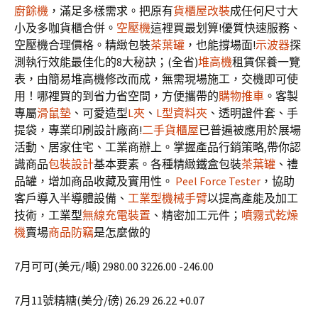
廚餘機
，滿足多樣需求。把原有
貨櫃屋改裝
成任何尺寸大
小及多咖貨櫃合併。
空壓機
這裡買最划算!優質快速服務、
空壓機合理價格。精緻包裝
茶葉罐
，也能撐場面!
示波器
探
測執行效能最佳化的8大秘訣；(全省)
堆高機
租賃保養一覽
表，由簡易堆高機修改而成，無需現場施工，交機即可使
用！哪裡買的到省力省空間，方便攜帶的
購物推車
。客製
專屬
滑鼠墊
、可愛造型
L夾
、
L型資料夾
、透明證件套、手
提袋，專業印刷設計廠商!
二手貨櫃屋
已普遍被應用於展場
活動、居家住宅、工業商辦上。掌握產品行銷策略,帶你認
識商品
包裝設計
基本要素。各種精緻鐵盒包裝
茶葉罐
、禮
品罐，增加商品收藏及實用性。
Peel Force Tester
，協助
客戶導入半導體設備、
工業型機械手臂
以提高產能及加工
技術，工業型
無線充電裝置
、精密加工元件；
噴霧式乾燥
機
賣場
商品防竊
是怎麼做的
7月可可(美元/噸) 2980.00 3226.00 -246.00
7月11號精糖(美分/磅) 26.29 26.22 +0.07