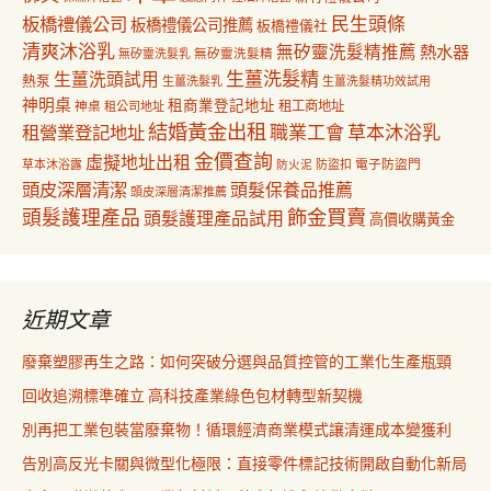
民生頭條
板橋禮儀公司
板橋禮儀公司推薦
板橋禮儀社
清爽沐浴乳
無矽靈洗髮精推薦
熱水器
無矽靈洗髮乳
無矽靈洗髮精
生薑洗髮精
生薑洗頭試用
熱泵
生薑洗髮乳
生薑洗髮精功效試用
神明桌
租商業登記地址
神桌
租工商地址
租公司地址
結婚黃金出租
職業工會
草本沐浴乳
租營業登記地址
金價查詢
虛擬地址出租
電子防盜門
草本沐浴露
防盜扣
防火泥
頭皮深層清潔
頭髮保養品推薦
頭皮深層清潔推薦
飾金買賣
頭髮護理產品
頭髮護理產品試用
高價收購黃金
近期文章
廢棄塑膠再生之路：如何突破分選與品質控管的工業化生產瓶頸
回收追溯標準確立 高科技產業綠色包材轉型新契機
別再把工業包裝當廢棄物！循環經濟商業模式讓清運成本變獲利
告別高反光卡關與微型化極限：直接零件標記技術開啟自動化新局