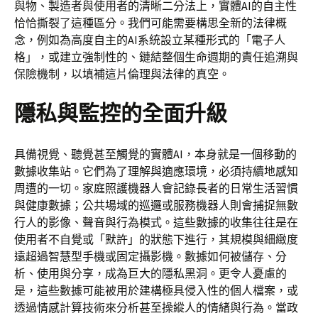
與物、製造者與使用者的清晰二分法上，實體AI的自主性
恰恰撕裂了這種區分。我們可能需要構思全新的法律概
念，例如為高度自主的AI系統設立某種形式的「電子人
格」，或建立強制性的、鏈結整個生命週期的責任追溯與
保險機制，以填補這片倫理與法律的真空。
隱私與監控的全面升級
具備視覺、聽覺甚至觸覺的實體AI，本身就是一個移動的
數據收集站。它們為了理解與適應環境，必須持續地感知
周遭的一切。家庭照護機器人會記錄長者的日常生活習慣
與健康數據；公共場域的巡邏或服務機器人則會捕捉無數
行人的影像、聲音與行為模式。這些數據的收集往往是在
使用者不自覺或「默許」的狀態下進行，其規模與細緻度
遠超過智慧型手機或固定攝影機。數據如何被儲存、分
析、使用與分享，成為巨大的隱私黑洞。更令人憂慮的
是，這些數據可能被用於建構極具侵入性的個人檔案，或
透過情感計算技術來分析甚至操縱人的情緒與行為。當政