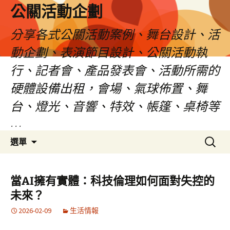
公關活動企劃
分享各式公關活動案例、舞台設計、活
動企劃、表演節目設計、公關活動執
行、記者會、產品發表會、活動所需的
硬體設備出租，會場、氣球佈置、舞
台、燈光、音響、特效、帳篷、桌椅等
…
跳
搜
選單
至
尋
主
關
要
鍵
當AI擁有實體：科技倫理如何面對失控的
內
字:
未來？
容
2026-02-09
生活情報