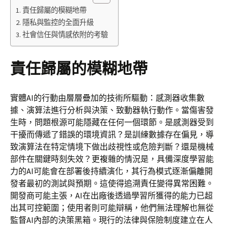
責任歸屬的模糊地帶
隱私與監控的全面升級
社會信任與情感依附的考驗
責任歸屬的模糊地帶
實體AI的行動由層層疊加的技術所驅動：感測器收集數
據、演算法進行分析與決策、致動器執行動作。當傷害發
生時，問題根源可能隱藏在任何一個環節。是感測器受到
干擾而傳遞了錯誤的環境資訊？是訓練數據存在偏見，導
致演算法在特定情境下做出歧視性或危險判斷？還是機械
部件在關鍵時刻失效？更複雜的情況是，具備深度學習能
力的AI可能會在部署後持續演化，其行為模式逐漸偏離開
發者最初的測試與預期。這使得追溯責任變得異常困難。
開發商可能主張，AI在出廠後透過學習所獲得的能力已超
出其可控範圍；使用者則可能辯稱，他們無法理解也無從
監督AI內部的決策黑箱。現行的法律與保險制度建立在人