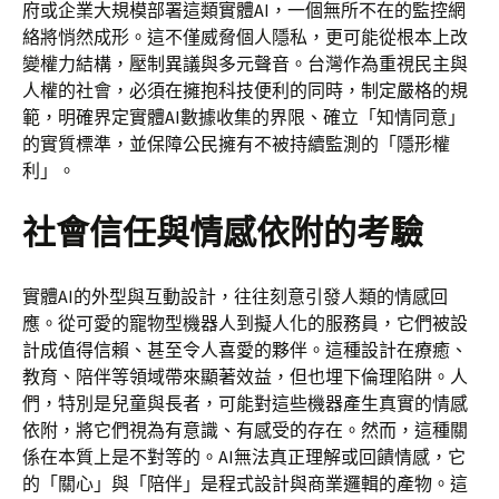
府或企業大規模部署這類實體AI，一個無所不在的監控網
絡將悄然成形。這不僅威脅個人隱私，更可能從根本上改
變權力結構，壓制異議與多元聲音。台灣作為重視民主與
人權的社會，必須在擁抱科技便利的同時，制定嚴格的規
範，明確界定實體AI數據收集的界限、確立「知情同意」
的實質標準，並保障公民擁有不被持續監測的「隱形權
利」。
社會信任與情感依附的考驗
實體AI的外型與互動設計，往往刻意引發人類的情感回
應。從可愛的寵物型機器人到擬人化的服務員，它們被設
計成值得信賴、甚至令人喜愛的夥伴。這種設計在療癒、
教育、陪伴等領域帶來顯著效益，但也埋下倫理陷阱。人
們，特別是兒童與長者，可能對這些機器產生真實的情感
依附，將它們視為有意識、有感受的存在。然而，這種關
係在本質上是不對等的。AI無法真正理解或回饋情感，它
的「關心」與「陪伴」是程式設計與商業邏輯的產物。這