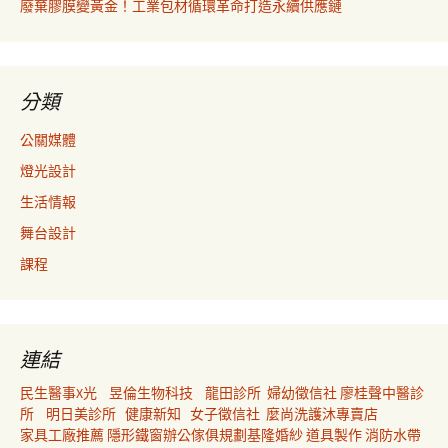
廢棄膠膜變黃金！工業包材循環革命打造永續供應鏈
分類
公關媒體
燈光設計
生活情報
舞台設計
課程
連結
民生醫事X光
昱倫生物科技
龍田診所
婦幼徵信社
廖桂聲中醫診
所
明日美診所
健康新知
女子徵信社
麼尚洗護沐專賣店
家具工廠推薦
隱形鐵窗
辦公傢俱規劃
基隆婚紗
道具製作
消防水帶