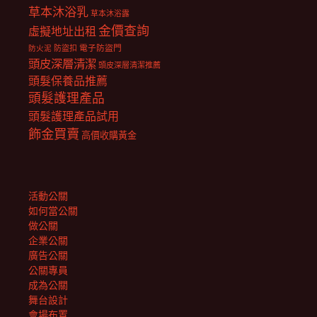
草本沐浴乳
草本沐浴露
金價查詢
虛擬地址出租
電子防盜門
防盜扣
防火泥
頭皮深層清潔
頭皮深層清潔推薦
頭髮保養品推薦
頭髮護理產品
頭髮護理產品試用
飾金買賣
高價收購黃金
活動公關
如何當公關
做公關
企業公關
廣告公關
公關專員
成為公關
舞台設計
會場布置