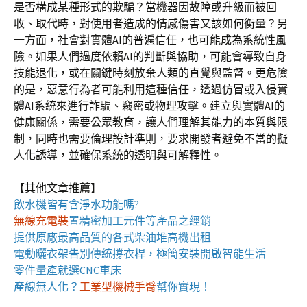
是否構成某種形式的欺騙？當機器因故障或升級而被回
收、取代時，對使用者造成的情感傷害又該如何衡量？另
一方面，社會對實體AI的普遍信任，也可能成為系統性風
險。如果人們過度依賴AI的判斷與協助，可能會導致自身
技能退化，或在關鍵時刻放棄人類的直覺與監督。更危險
的是，惡意行為者可能利用這種信任，透過仿冒或入侵實
體AI系統來進行詐騙、竊密或物理攻擊。建立與實體AI的
健康關係，需要公眾教育，讓人們理解其能力的本質與限
制，同時也需要倫理設計準則，要求開發者避免不當的擬
人化誘導，並確保系統的透明與可解釋性。
【其他文章推薦】
飲水機
皆有含淨水功能嗎?
無線充電裝
置
精密加工元件等產品之經銷
提供原廠最高品質的各式柴油
堆高機
出租
電動曬衣架
告別傳統撐衣桿，極簡安裝開啟智能生活
零件量產就選
CNC車床
產線無人化？
工業型機械手臂
幫你實現！