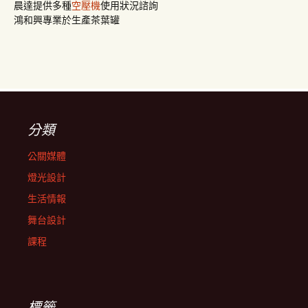
晨達提供多種
空壓機
使用狀況諮詢
鴻和興專業於生產茶葉罐
分類
公關媒體
燈光設計
生活情報
舞台設計
課程
標籤