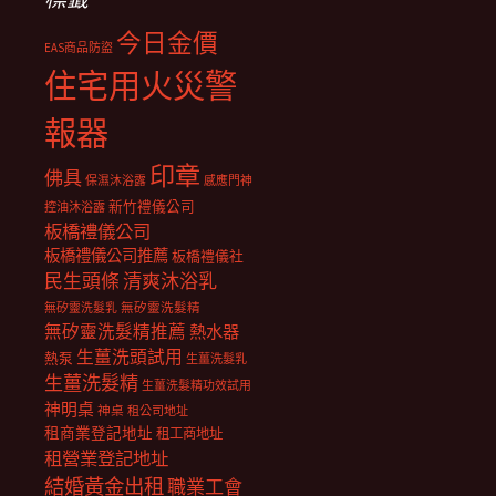
今日金價
EAS商品防盜
住宅用火災警
報器
印章
佛具
保濕沐浴露
感應門神
新竹禮儀公司
控油沐浴露
板橋禮儀公司
板橋禮儀公司推薦
板橋禮儀社
民生頭條
清爽沐浴乳
無矽靈洗髮乳
無矽靈洗髮精
無矽靈洗髮精推薦
熱水器
生薑洗頭試用
熱泵
生薑洗髮乳
生薑洗髮精
生薑洗髮精功效試用
神明桌
神桌
租公司地址
租商業登記地址
租工商地址
租營業登記地址
結婚黃金出租
職業工會