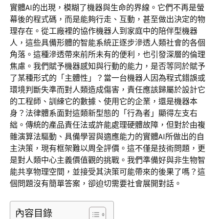
實體AI的出現，模糊了機器與生命的界線。它們不再是螢
幕後的程式碼，而是能夠行走、互動，甚至做出決定的物
理存在。從工廠裡的協作機器人到家庭中的陪伴型機器
人，這些具備形體的智能系統正逐步滲透人類社會的各個
角落。這種滲透帶來前所未有的便利，也引發深層的倫理
焦慮。我們賦予機器感知與行動的能力，是否等同於賦予
了某種形式的「主體性」？當一台機器人因為程式錯誤或
環境判斷失準而對人類造成傷害，責任應該歸屬於設計它
的工程師、訓練它的數據、使用它的企業，還是機器本
身？法律體系面對這類新型態的「行為者」顯得左支右
絀。傳統的產品責任法或許能處理硬體故障，但對於由複
雜演算法驅動、具備學習與適應能力的實體AI所做出的自
主決策，現有框架難以周全評價。這不僅是技術問題，更
是對人類中心主義價值觀的挑戰。我們準備好與非生物智
能共享物理空間，並接受其決策可能帶來的後果了嗎？這
個問題沒有簡單答案，卻迫切需要社會展開對話。
內容目錄