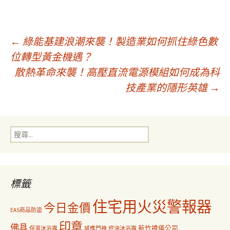
文
←
綠能基建浪潮來襲！製造業如何抓住綠色數
位轉型黃金機遇？
散熱革命來襲！高壓直流電源模組如何成為科
章
技產業的隱形英雄
→
導
搜
覽
尋
關
鍵
字:
標籤
住宅用火災警報器
今日金價
EAS商品防盜
印章
佛具
新竹禮儀公司
保濕沐浴露
感應門神
控油沐浴露