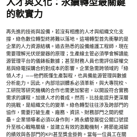
人才與文化：永續轉型最關鍵
的軟實力
再先進的技術與設備，若沒有相應的人才與組織文化支
撐，綠色數位轉型終將難以落地。這場轉型首先衝擊的是
企業的人力資源結構。過去熟悉的設備維護工程師，現在
需要理解光伏逆變器的原理；生產線主管必須學會解讀能
源管理平台的儀錶板數據；甚至財務人員也需評估碳權交
易與綠電採購合約對成本的影響。企業急需跨領域的「綠
領人才」——他們既懂生產製程，也具備能源管理與數據
分析能力。因此，內部培訓體系必須革新，與大專院校、
工研院等研究機構的合作也需更加緊密，以開設符合實務
需求的課程，加速人才的養成。然而，比技能提升更深層
的挑戰，是組織文化的變革。綠色轉型往往涉及跨部門的
協作，需要打破生產、廠務、資訊、財務部門之間的壁
壘。企業領導者必須以身作則，將永續發展從公關口號提
升至核心戰略層級，並建立有效的激勵機制，將節能減碳
的績效與各部門的KPI甚至獎金掛鉤。當每一位員工在關