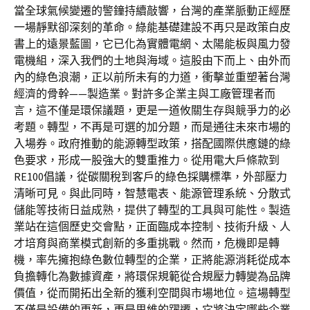
當全球氣候變遷的警鐘持續敲響，台灣的產業脈動正經歷
一場靜默卻深刻的革命。綠能基礎建設不再只是政策白皮
書上的遠景藍圖，它已化為實體電網、太陽能板與風力發
電機組，深入我們的土地與海域。這股由下而上、由外而
內的綠色浪潮，正以前所未有的力道，衝擊並重塑著台灣
經濟的骨幹——製造業。對許多企業主與工廠管理者而
言，這不僅是環保議題，更是一道攸關生存與競爭力的必
考題。轉型，不再是可選的加分題，而是通往未來市場的
入場券。政府推動的能源轉型政策，搭配國際供應鏈的綠
色要求，形成一股強大的雙重推力。從用電大戶條款到
RE100倡議，從碳關稅到客戶的綠色採購標準，外部壓力
清晰可見。與此同時，智慧電表、能源管理系統、分散式
儲能等技術日益成熟，提供了轉型的工具與可能性。製造
業站在這個歷史交會點，正面臨成本控制、技術升級、人
才培育與商業模式創新的多重挑戰。然而，危機即是轉
機，率先擁抱綠色數位轉型的企業，正將能源消耗從成本
負擔轉化為數據資產，將環保規範從合規壓力轉變為品牌
價值，從而開拓出全新的獲利空間與市場地位。這場轉型
不僅是設備的更新，更是思維的躍遷，它將決定哪些企業