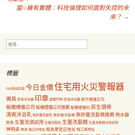
當AI擁有實體：科技倫理如何面對失控的未
章
來？
→
導
搜
覽
尋
關
鍵
字:
標籤
住宅用火災警報器
今日金價
EAS商品防盜
印章
佛具
新竹禮儀公司
保濕沐浴露
感應門神
控油沐浴露
民生頭條
板橋禮儀公司
板橋禮儀公司推薦
板橋禮儀社
清爽沐浴乳
無矽靈洗髮精推薦
熱水器
無矽靈洗髮乳
無矽靈洗髮精
生薑洗髮精
生薑洗頭試用
熱泵
生薑洗髮乳
生薑洗髮精功效試用
神明桌
租商業登記地址
神桌
租工商地址
租公司地址