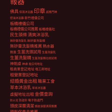
報器
印章
佛具
保濕沐浴露
感應門神
新竹禮儀公司
控油沐浴露
板橋禮儀公司
板橋禮儀公司推薦
板橋禮儀社
民生頭條
清爽沐浴乳
無矽靈洗髮乳
無矽靈洗髮精
無矽靈洗髮精推薦
熱水器
生薑洗頭試用
熱泵
生薑洗髮乳
生薑洗髮精
生薑洗髮精功效試用
神明桌
神桌
租公司地址
租商業登記地址
租工商地址
租營業登記地址
結婚黃金出租
職業工會
草本沐浴乳
草本沐浴露
金價查詢
虛擬地址出租
電子防盜門
防盜扣
防火泥
頭皮深層清潔
頭皮深層清潔推薦
頭髮保養品推薦