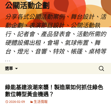
公關活動企劃
分享各式公關活動案例、舞台設計、活
動企劃、表演節目設計、公關活動執
行、記者會、產品發表會、活動所需的
硬體設備出租，會場、氣球佈置、舞
台、燈光、音響、特效、帳篷、桌椅等
…
跳
搜
選單
至
尋
主
關
要
鍵
綠能基建浪潮來襲！製造業如何抓住綠色
內
字:
數位轉型黃金機遇？
容
2026-02-09
生活情報