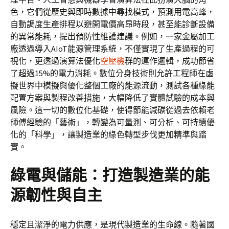
色，它們從歷史與即時數據中尋找模式，預測用電高峰，
自動調度生產排程以避開電價高昂時段，甚至能診斷設備
的異常能耗，提出預防性維護建議。例如，一家金屬加工
廠透過導入AIoT能源管理系統，不僅實現了生產過程的可
視化，更透過演算法優化
空壓機
群的運作邏輯，成功節省
了超過15%的電力消耗。數位分身技術則允許工程師在虛
擬世界中模擬與優化整個工廠的能源流動，測試各種綠能
配置方案與製程改善措施，大幅降低了實體試驗的成本與
風險。這一切的數位化基礎，使得節能減碳從過去依賴老
師傅經驗的「藝術」，轉變為可量測、可分析、可持續優
化的「科學」，讓製造業的綠色轉型步伐更加精準與踏
實。
綠電與儲能：打造製造業的能
源韌性與自主
穩定且潔淨的電力供應，是現代製造業的生命線。隨著國