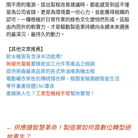
閉不用的電源、提出製程改善建議時，都能感受到這不僅
是為公司省錢，更是為環境盡一份心力，並能獲得組織的
認可，一種根植於日常作業的綠色文化便悄然形成。這股
由內而外的軟實力，才是驅動製造業持續向永續未來邁進
的最深沉、最持久的動力。
【其他文章推薦】
飲水機
皆有含淨水功能嗎?
無線充電裝
置
精密加工元件等產品之經銷
提供原廠最高品質的各式柴油
堆高機
出租
電動曬衣架
告別傳統撐衣桿，極簡安裝開啟智能生活
零件量產就選
CNC車床
產線無人化？
工業型機械手臂
幫你實現！
文
←
供應鏈智慧革命！製造業如何靠數位轉型絕
地重生？