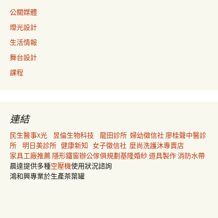
公關媒體
燈光設計
生活情報
舞台設計
課程
連結
民生醫事X光
昱倫生物科技
龍田診所
婦幼徵信社
廖桂聲中醫診
所
明日美診所
健康新知
女子徵信社
麼尚洗護沐專賣店
家具工廠推薦
隱形鐵窗
辦公傢俱規劃
基隆婚紗
道具製作
消防水帶
晨達提供多種
空壓機
使用狀況諮詢
鴻和興專業於生產茶葉罐