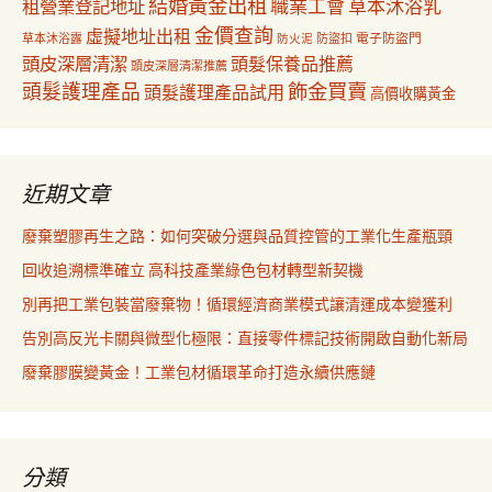
結婚黃金出租
職業工會
草本沐浴乳
租營業登記地址
金價查詢
虛擬地址出租
電子防盜門
草本沐浴露
防盜扣
防火泥
頭皮深層清潔
頭髮保養品推薦
頭皮深層清潔推薦
飾金買賣
頭髮護理產品
頭髮護理產品試用
高價收購黃金
近期文章
廢棄塑膠再生之路：如何突破分選與品質控管的工業化生產瓶頸
回收追溯標準確立 高科技產業綠色包材轉型新契機
別再把工業包裝當廢棄物！循環經濟商業模式讓清運成本變獲利
告別高反光卡關與微型化極限：直接零件標記技術開啟自動化新局
廢棄膠膜變黃金！工業包材循環革命打造永續供應鏈
分類