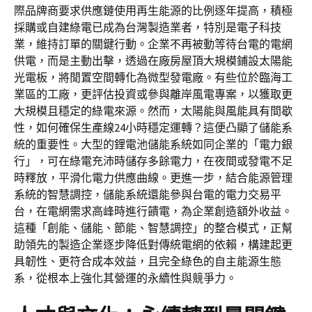
際品牌商要求供應鏈使用再生能源的比例逐年提高，積極
採購或自建綠電已成為台灣製造業者，特別是電子科技
業，維持訂單的關鍵行動。企業不再被動等待台電的電網
供電，而是主動出擊，透過在廠房屋頂大規模鋪設太陽能
光電板，將閒置空間轉化為微型發電廠。有些位於臨海工
業區的工廠，更評估投資或參與離岸風電專案，以獲取更
大規模且穩定的綠電來源。然而，太陽能與風能具有間歇
性，如何確保生產線24小時穩定運轉？這便凸顯了儲能系
統的重要性。大型的鋰電池儲能系統如同企業的「電力銀
行」，可在綠電充沛時儲存多餘電力，在夜間或發電不足
時釋放，平滑化電力供應曲線。更進一步，結合能源管理
系統的智慧調控，儲能系統還能參與台電的電力交易平
台，在電網需求高峰時進行饋電，為企業創造額外收益。
這種「創能、儲能、節能、智慧調控」的整合模式，正幫
助領先的製造企業逐步降低對傳統電網的依賴，構建起更
具韌性、更符合成本效益，且完全綠色的自主能源生態
系，從根本上強化其營運的永續性與競爭力。