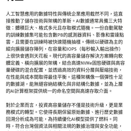
人工智慧應用的數據特性與傳統企業應用截然不同，這直
接推動了儲存技術與架構的革新。AI數據通常具備三大特
徵：體積巨大、格式多元且存取模式隨機。一份自動駕駛
的訓練數據集可能包含數PB的感測器資料、影像和雷達點
雲，且需要在訓練時被快速隨機抽樣。傳統以硬碟為主的
縱向擴展儲存陣列，在容量和IOPS（每秒輸入輸出操作）
上很快會遇到天花板。現代的高容量儲存解決方案轉向軟
體定義、橫向擴展的架構，結合高速NVMe固態硬碟與高容
量硬碟的混合配置，並透過高效的資料分層與壓縮技術，
在性能與成本間取得最佳平衡。這種架構像一個彈性十足
的數據湖，能無縫容納結構化與非結構化數據，並為上層
的AI計算框架提供統一的命名空間與高速存取介面。
對於企業而言，投資高容量儲存不僅是技術升級，更是業
務模式的轉型。它使得長期保留原始數據、進行歷史數據
回溯分析成為可能，為持續優化AI模型提供了燃料。同
時，符合台灣個資法與相關法規的數據治理與安全功能，