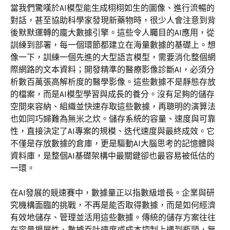
當我們驚嘆於AI模型能生成栩栩如生的圖像、進行流暢的
對話，甚至協助科學家發現新藥物時，很少人會注意到背
後默默運轉的龐大數據引擎。這些令人矚目的AI應用，從
訓練到部署，每一個環節都建立在海量數據的基礎上。想
像一下，訓練一個先進的大型語言模型，需要消化整個網
際網路的文本資料；開發精準的醫療影像診斷AI，必須分
析數百萬張高解析度的醫學影像。這些數據不是靜態存放
的檔案，而是AI模型學習與成長的養分。沒有足夠的儲存
空間來容納、組織並快速存取這些數據，再聰明的演算法
也如同巧婦難為無米之炊。儲存系統的容量、速度與可靠
性，直接決定了AI專案的規模、迭代速度與最終成效。它
不僅是存放數據的倉庫，更是驅動AI大腦思考的記憶體與
資料庫，是整個AI基礎架構中最關鍵卻也最容易被低估的
一環。
在AI發展的競速賽中，數據量正以指數級增長。企業與研
究機構面臨的挑戰，不再是能否取得數據，而是如何經濟
有效地儲存、管理並活用這些數據。傳統的儲存方案往往
在容量擴展性、數據吞吐速度或成本控制上遇到瓶頸，無