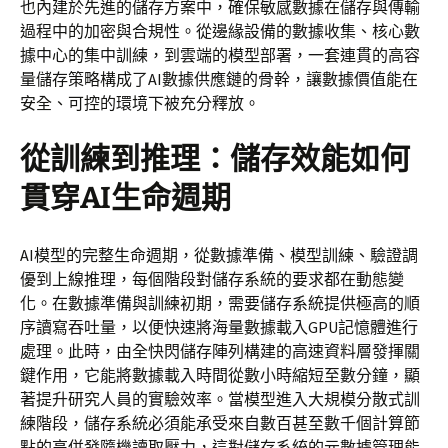
也內建於先進的儲存方案中，確保敏感數據在儲存與傳輸
過程中的加密與合規性。從邊緣設備的數據收集、核心數
據中心的集中訓練，到雲端的模型部署，一套連貫的高容
量儲存策略構成了AI數據供應鏈的骨幹，讓數據價值能在
安全、可控的環境下被充分釋放。
從訓練到推理：儲存效能如何
貫穿AI生命週期
AI模型的完整生命週期，從數據準備、模型訓練、驗證調
優到上線推理，每個階段對儲存系統的要求都在動態變
化。在數據準備與訓練初期，需要儲存系統提供極高的順
序讀寫吞吐量，以便快速將海量數據載入GPU記憶體進行
處理。此時，由全快閃儲存陣列構建的高速資料層發揮關
鍵作用，它能將數據載入時間從數小時縮短至數分鐘，顯
著提升研究人員的實驗效率。當模型進入大規模分散式訓
練階段，儲存系統必須能承受來自數百甚至數千個計算節
點的高併發隨機讀取壓力，這對儲存系統的元數據管理能