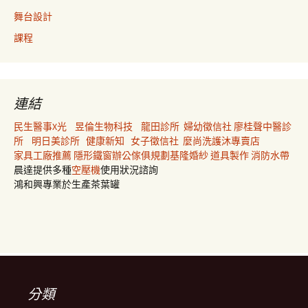
舞台設計
課程
連結
民生醫事X光
昱倫生物科技
龍田診所
婦幼徵信社
廖桂聲中醫診
所
明日美診所
健康新知
女子徵信社
麼尚洗護沐專賣店
家具工廠推薦
隱形鐵窗
辦公傢俱規劃
基隆婚紗
道具製作
消防水帶
晨達提供多種
空壓機
使用狀況諮詢
鴻和興專業於生產茶葉罐
分類