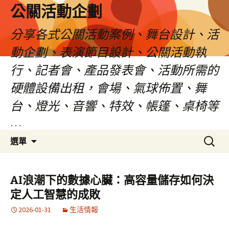
公關活動企劃
分享各式公關活動案例、舞台設計、活
動企劃、表演節目設計、公關活動執
行、記者會、產品發表會、活動所需的
硬體設備出租，會場、氣球佈置、舞
台、燈光、音響、特效、帳篷、桌椅等
…
跳
搜
選單
至
尋
主
關
要
鍵
AI浪潮下的數據心臟：高容量儲存如何決
內
字:
定人工智慧的成敗
容
2026-01-31
生活情報