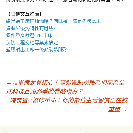
【其他文章推薦】
總是為了廚餘煩惱嗎？
廚餘機
，滿足多樣需求
貨櫃屋
優勢特性有哪些?
零件量產就選
CNC車床
消防工程
交給專業來搞定
塑膠射出工廠
一條龍製造服務
文
←
AI軍備競賽核心！高頻寬記憶體為何成為全
球科技巨頭必爭的戰略物資？
跨裝置AI協作革命：你的數位生活習慣正在被
章
重塑
→
導