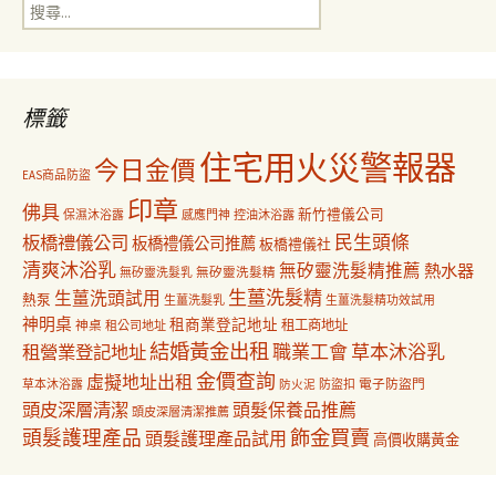
搜
覽
尋
關
鍵
字:
標籤
住宅用火災警報器
今日金價
EAS商品防盜
印章
佛具
新竹禮儀公司
保濕沐浴露
感應門神
控油沐浴露
民生頭條
板橋禮儀公司
板橋禮儀公司推薦
板橋禮儀社
清爽沐浴乳
無矽靈洗髮精推薦
熱水器
無矽靈洗髮乳
無矽靈洗髮精
生薑洗髮精
生薑洗頭試用
熱泵
生薑洗髮乳
生薑洗髮精功效試用
神明桌
租商業登記地址
神桌
租工商地址
租公司地址
結婚黃金出租
職業工會
草本沐浴乳
租營業登記地址
金價查詢
虛擬地址出租
電子防盜門
草本沐浴露
防盜扣
防火泥
頭皮深層清潔
頭髮保養品推薦
頭皮深層清潔推薦
飾金買賣
頭髮護理產品
頭髮護理產品試用
高價收購黃金