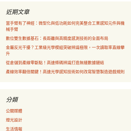
近期文章
當手臂有了神經：微型化與低功耗如何完美整合工業感知元件與機
械手臂
數位雙生數據基石：長距離與高精度感測技術的全面布局
金屬反光干擾？工業級光學模組突破辨識極限，一次讀取率直線攀
升
從倉儲到產線零斷點！高速條碼辨識打造無縫數據鏈結
產線效率翻倍關鍵！高速光學感知技術如何改寫智慧製造遊戲規則
分類
公關媒體
燈光設計
生活情報