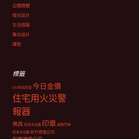
公關媒體
燈光設計
生活情報
舞台設計
課程
標籤
今日金價
EAS商品防盜
住宅用火災警
報器
印章
佛具
保濕沐浴露
感應門神
新竹禮儀公司
控油沐浴露