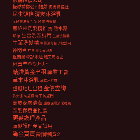
板橋禮儀公司
板橋禮儀公司推薦
板橋禮儀社
民生頭條
清爽沐浴乳
無矽靈洗髮乳
無矽靈洗髮精
無矽靈洗髮精推薦
熱水器
生薑洗頭試用
熱泵
生薑洗髮乳
生薑洗髮精
生薑洗髮精功效試用
神明桌
神桌
租公司地址
租商業登記地址
租工商地址
租營業登記地址
結婚黃金出租
職業工會
草本沐浴乳
草本沐浴露
金價查詢
虛擬地址出租
電子防盜門
防盜扣
防火泥
頭皮深層清潔
頭皮深層清潔推薦
頭髮保養品推薦
頭髮護理產品
頭髮護理產品試用
飾金買賣
高價收購黃金