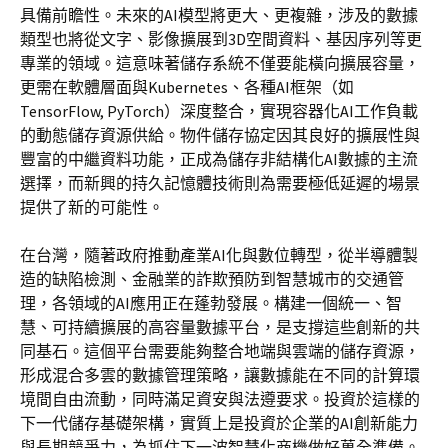
具備前瞻性。未來的AI模型將更大、更複雜，涉及的數據
類型也將從文字、影像擴展到3D空間資料、基因序列等更
專業的領域。這意味著儲存系統不僅要能橫向擴展容量，
更需在軟體層面與Kubernetes、各種AI框架（如
TensorFlow, PyTorch）深度整合，實現容器化AI工作負載
的動態儲存資源供給。物件儲存協定因其良好的擴展性與
豐富的中繼資料功能，正成為儲存非結構化AI數據的主流
選擇，而新興的持久記憶體技術則為需要極低延遲的場景
提供了新的可能性。
在台灣，隨著政府推動產業AI化與數位轉型，從半導體製
造的缺陷檢測、金融業的詐欺預防到智慧城市的交通管
理，各領域的AI應用正在蓬勃發展。構建一個統一、智
慧、可持續擴展的高容量數據平台，是支撐這些創新的共
同基石。這個平台需要能夠整合地端與雲端的儲存資源，
形成混合多雲的數據管理策略，讓數據能在不同的計算環
境間自由流動，同時滿足資安與法遵要求。投資於這樣的
下一代儲存基礎架構，實質上是投資於企業的AI創新能力
與長期競爭力，為抓住下一波智慧化商機做好萬全準備。