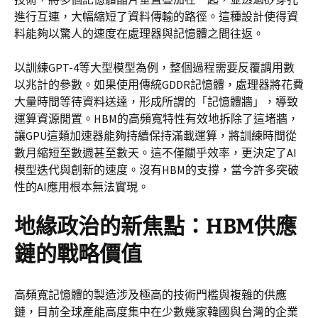
進行互連，大幅縮短了資料傳輸的路徑。這種設計使得資
料能夠以驚人的速度在處理器與記憶體之間往返。
以訓練GPT-4等大型模型為例，整個過程需要反覆調用數
以兆計的參數。如果使用傳統GDDR記憶體，處理器將花費
大量時間等待資料送達，形成所謂的「記憶體牆」，導致
運算資源閒置。HBM的高頻寬特性有效地拆除了這堵牆，
讓GPU這類加速器能夠持續保持滿載運算，將訓練時間從
數月縮短至數週甚至數天。這不僅關乎效率，更決定了AI
模型迭代與創新的速度。沒有HBM的支撐，當今許多突破
性的AI應用根本無法實現。
地緣政治的新焦點：HBM供應
鏈的戰略價值
高頻寬記憶體的製造涉及極高的技術門檻與複雜的供應
鏈，目前全球產能高度集中在少數幾家韓國與台灣的企業