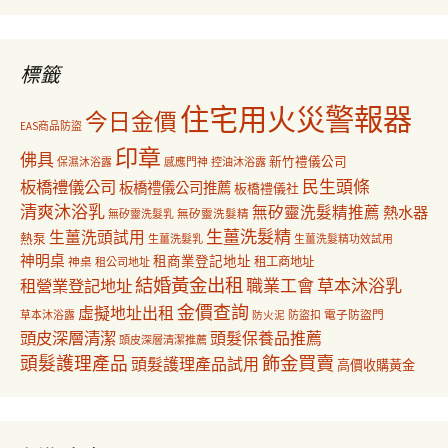
關
鍵
字:
標籤
住宅用火災警報器
今日金價
EAS商品防盜
印章
佛具
新竹禮儀公司
保濕沐浴露
感應門神
控油沐浴露
民生頭條
板橋禮儀公司
板橋禮儀公司推薦
板橋禮儀社
清爽沐浴乳
無矽靈洗髮精推薦
熱水器
無矽靈洗髮乳
無矽靈洗髮精
生薑洗髮精
生薑洗頭試用
熱泵
生薑洗髮乳
生薑洗髮精功效試用
神明桌
租商業登記地址
神桌
租工商地址
租公司地址
結婚黃金出租
職業工會
草本沐浴乳
租營業登記地址
金價查詢
虛擬地址出租
電子防盜門
草本沐浴露
防盜扣
防火泥
頭皮深層清潔
頭髮保養品推薦
頭皮深層清潔推薦
飾金買賣
頭髮護理產品
頭髮護理產品試用
高價收購黃金