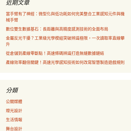
近期文章
當手臂有了神經：微型化與低功耗如何完美整合工業感知元件與機
械手臂
數位雙生數據基石：長距離與高精度感測技術的全面布局
金屬反光干擾？工業級光學模組突破辨識極限，一次讀取率直線攀
升
從倉儲到產線零斷點！高速條碼辨識打造無縫數據鏈結
產線效率翻倍關鍵！高速光學感知技術如何改寫智慧製造遊戲規則
分類
公關媒體
燈光設計
生活情報
舞台設計