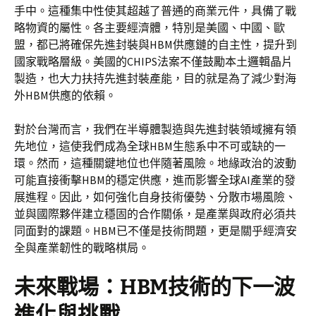
手中。這種集中性使其超越了普通的商業元件，具備了戰
略物資的屬性。各主要經濟體，特別是美國、中國、歐
盟，都已將確保先進封裝與HBM供應鏈的自主性，提升到
國家戰略層級。美國的CHIPS法案不僅鼓勵本土邏輯晶片
製造，也大力扶持先進封裝產能，目的就是為了減少對海
外HBM供應的依賴。
對於台灣而言，我們在半導體製造與先進封裝領域擁有領
先地位，這使我們成為全球HBM生態系中不可或缺的一
環。然而，這種關鍵地位也伴隨著風險。地緣政治的波動
可能直接衝擊HBM的穩定供應，進而影響全球AI產業的發
展進程。因此，如何強化自身技術優勢、分散市場風險、
並與國際夥伴建立穩固的合作關係，是產業與政府必須共
同面對的課題。HBM已不僅是技術問題，更是關乎經濟安
全與產業韌性的戰略棋局。
未來戰場：HBM技術的下一波
進化與挑戰