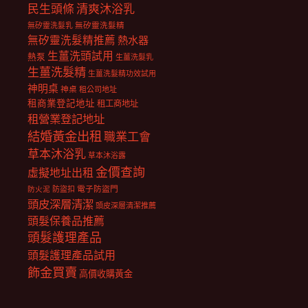
民生頭條
清爽沐浴乳
無矽靈洗髮乳
無矽靈洗髮精
無矽靈洗髮精推薦
熱水器
生薑洗頭試用
熱泵
生薑洗髮乳
生薑洗髮精
生薑洗髮精功效試用
神明桌
神桌
租公司地址
租商業登記地址
租工商地址
租營業登記地址
結婚黃金出租
職業工會
草本沐浴乳
草本沐浴露
金價查詢
虛擬地址出租
電子防盜門
防盜扣
防火泥
頭皮深層清潔
頭皮深層清潔推薦
頭髮保養品推薦
頭髮護理產品
頭髮護理產品試用
飾金買賣
高價收購黃金