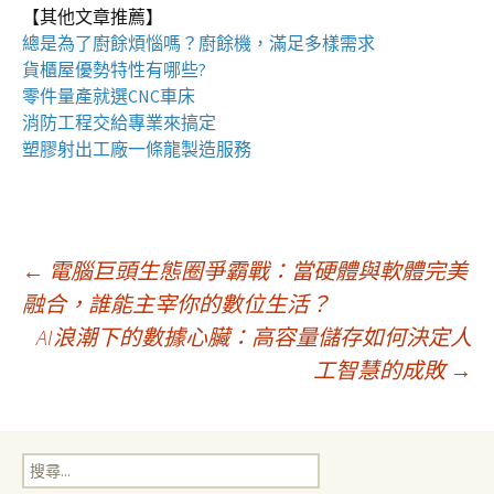
【其他文章推薦】
總是為了廚餘煩惱嗎？
廚餘機
，滿足多樣需求
貨櫃屋
優勢特性有哪些?
零件量產就選
CNC車床
消防工程
交給專業來搞定
塑膠射出工廠
一條龍製造服務
文
←
電腦巨頭生態圈爭霸戰：當硬體與軟體完美
融合，誰能主宰你的數位生活？
AI浪潮下的數據心臟：高容量儲存如何決定人
章
工智慧的成敗
→
導
搜
覽
尋