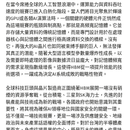
在當今席捲全球的人工智慧浪潮中，運算能力與資料吞吐
速度的競賽已進入白熱化階段。當人們將目光聚焦於輝達
的GPU或各類AI演算法時，一個關鍵的硬體元件正悄然成
為這場競賽的瓶頸與制高點，那就是高頻寬記憶體。它並
非存儲大量資料的傳統記憶體，而是專門設計用於在處理
器核心與記憶體之間進行極高速資料交換的橋樑。沒有
它，再強大的AI晶片也如同被束縛手腳的巨人，無法發揮
其真正的潛能。隨著大型語言模型參數量爆炸性成長，以
及需要即時處理的影像與數據流日益龐大，對記憶體頻寬
的需求呈現指數級增長。這使得HBM從一項提升效能的技
術選項，一躍成為決定AI系統成敗的戰略性物資。
全球科技巨頭與晶片製造商正圍繞著HBM展開一場沒有硝
煙的資源爭奪戰。從台積電、三星到SK海力士，先進的封
裝產能與技術成為新的戰場。各國政府也開始意識到其重
要性，將其視為確保AI領導地位與國家安全的關鍵一環。
這不僅是一場技術競賽，更是一場涉及供應鏈安全、地緣
政治與未來產業話語權的全面博弈。對於台灣的半導體產
業而言，身處這場風暴的中心，既是巨大的機遇，也意味