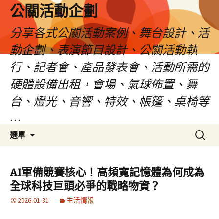
公關活動企劃
分享各式公關活動案例、舞台設計、活
動企劃、表演節目設計、公關活動執
行、記者會、產品發表會、活動所需的
硬體設備出租，會場、氣球佈置、舞
台、燈光、音響、特效、帳篷、桌椅等
…
跳
搜
選單
至
尋
主
關
要
鍵
AI軍備競賽核心！高頻寬記憶體為何成為
內
字:
全球科技巨頭必爭的戰略物資？
容
2026-01-31
生活情報