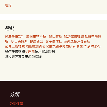
課程
連結
民生醫事X光
昱倫生物科技
龍田診所
婦幼徵信社
廖桂聲中醫診
所
明日美診所
健康新知
女子徵信社
麼尚洗護沐專賣店
家具工廠推薦
隱形鐵窗
辦公傢俱規劃
基隆婚紗
道具製作
消防水帶
晨達提供多種
空壓機
使用狀況諮詢
鴻和興專業於生產茶葉罐
分類
公關媒體