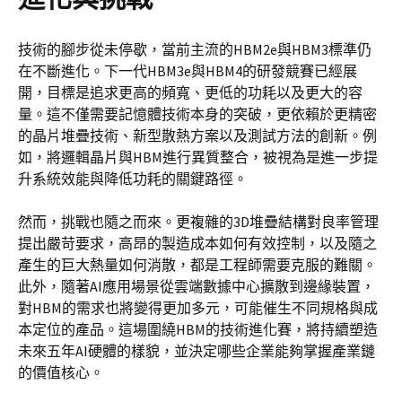
技術的腳步從未停歇，當前主流的HBM2e與HBM3標準仍
在不斷進化。下一代HBM3e與HBM4的研發競賽已經展
開，目標是追求更高的頻寬、更低的功耗以及更大的容
量。這不僅需要記憶體技術本身的突破，更依賴於更精密
的晶片堆疊技術、新型散熱方案以及測試方法的創新。例
如，將邏輯晶片與HBM進行異質整合，被視為是進一步提
升系統效能與降低功耗的關鍵路徑。
然而，挑戰也隨之而來。更複雜的3D堆疊結構對良率管理
提出嚴苛要求，高昂的製造成本如何有效控制，以及隨之
產生的巨大熱量如何消散，都是工程師需要克服的難關。
此外，隨著AI應用場景從雲端數據中心擴散到邊緣裝置，
對HBM的需求也將變得更加多元，可能催生不同規格與成
本定位的產品。這場圍繞HBM的技術進化賽，將持續塑造
未來五年AI硬體的樣貌，並決定哪些企業能夠掌握產業鏈
的價值核心。