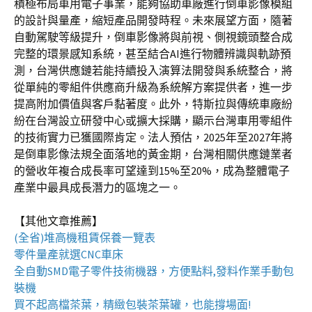
積極布局車用電子事業，能夠協助車廠進行倒車影像模組
的設計與量產，縮短產品開發時程。未來展望方面，隨著
自動駕駛等級提升，倒車影像將與前視、側視鏡頭整合成
完整的環景感知系統，甚至結合AI進行物體辨識與軌跡預
測，台灣供應鏈若能持續投入演算法開發與系統整合，將
從單純的零組件供應商升級為系統解方案提供者，進一步
提高附加價值與客戶黏著度。此外，特斯拉與傳統車廠紛
紛在台灣設立研發中心或擴大採購，顯示台灣車用零組件
的技術實力已獲國際肯定。法人預估，2025年至2027年將
是倒車影像法規全面落地的黃金期，台灣相關供應鏈業者
的營收年複合成長率可望達到15%至20%，成為整體電子
產業中最具成長潛力的區塊之一。
【其他文章推薦】
(全省)
堆高機
租賃保養一覽表
零件量產就選
CNC車床
全自動
SMD電子零件技術機器
，方便點料,發料作業手動包
裝機
買不起高檔茶葉，精緻包裝
茶葉罐
，也能撐場面!