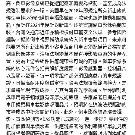
高，倒車影像系統已從選配逐漸轉變為標配，甚至成為法
規強制要求的一環。美國早在2018年即規定所有新出廠的
輕型車輛必須配備倒車攝影鏡頭，歐盟也跟進推動相關規
範，預計在2024年後針對新車型逐步實施倒車影像強制安
裝。台灣交通部近年亦積極檢討車輛安全法規，參考國際
趨勢，擬將倒車視野輔助系統納入新車審驗項目，未來可
能要求所有新出廠的小客車及商用車皆須配備符合標準的
倒車影像裝置。這項法規變革不僅直接影響車廠的生產配
置，更為上游零組件供應鏈帶來可觀的商機。倒車影像系
統的核心元件包括高解析度鏡頭、影像感測器、控制晶片
以及顯示螢幕，每一項零組件都必須因應嚴苛的車規認
證，具備高耐用度與穩定性。隨著法規覆蓋範圍擴大，需
求量將呈現倍數成長，尤其台灣在光學鏡頭、半導體封測
與車用電子領域擁有深厚技術底蘊，多家業者已提前布局
車用鏡頭與車載影像處理晶片，預期將在這波法規驅動的
市場成長中扮演關鍵角色。此外，倒車影像結合環景攝
影、盲區偵測等ADAS功能已成趨勢，進一步提升零組件的
附加價值與單價水準，供應鏈業者的毛利率與訂單能見度
都可望獲得顯著改善。從晶圓代工、感測器封裝到模組組