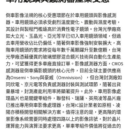
倒車影像法規的核心受惠環節在於車用鏡頭與影像感測
器。車用鏡頭必須承受劇烈溫度變化、震動與濕度考驗，
其設計與製程門檻遠高於消費性電子鏡頭。台灣光學廠商
如大立光、玉晶光、亞光等早已切入車用鏡頭領域，但過
去車用營收佔比仍偏低。隨著倒車影像強制安裝擴大，高
階車用鏡頭的需求將從每年數千萬顆躍升至數億顆，台灣
光學廠憑藉優異的玻璃塑膠混合鏡片技術與自動化生產能
力，可望獲得更多車廠直接訂單。影像感測器方面，CMOS
感測器是倒車攝影鏡頭的核心元件，目前全球主要供應商
為Onsemi、Sony與豪威（Omnivision），但台灣封測廠如
同欣電、京元電等負責感測器封裝與測試環節，隨著出貨
量暴增，封測產能利用率將顯著提升。此外，車用影像處
理晶片也是關鍵零組件，聯發科、瑞薩、英飛凌等晶片廠
已推出專用倒車影像處理器，台灣IC設計業者如原相、凌
陽亦積極開發相關解決方案。值得注意的是，更高階的環
景影像系統需要同時處理四路以上的影像訊號，對於晶片
運算能力與演算法要求更高，單車零組件價值將從過去的