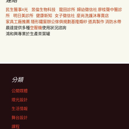
民生醫事X光
昱倫生物科技
龍田診所
婦幼徵信社
廖桂聲中醫診
所
明日美診所
健康新知
女子徵信社
麼尚洗護沐專賣店
家具工廠推薦
隱形鐵窗
辦公傢俱規劃
基隆婚紗
道具製作
消防水帶
晨達提供多種
空壓機
使用狀況諮詢
鴻和興專業於生產茶葉罐
分類
公關媒體
燈光設計
生活情報
舞台設計
課程