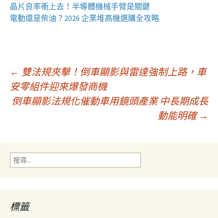
晶片良率衝上去！
半導體機械手臂
是關鍵
電動還是柴油？2026 企業
堆高機
選購全攻略
文
←
雙法規夾擊！倒車顯影與雷達強制上路，車
安零組件迎來爆發商機
倒車顯影法規化催動車用鏡頭產業 中長期成長
章
動能明確
→
導
搜
覽
尋
關
鍵
字:
標籤