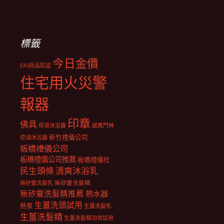
標籤
今日金價
EAS商品防盜
住宅用火災警
報器
印章
佛具
保濕沐浴露
感應門神
新竹禮儀公司
控油沐浴露
板橋禮儀公司
板橋禮儀公司推薦
板橋禮儀社
民生頭條
清爽沐浴乳
無矽靈洗髮乳
無矽靈洗髮精
無矽靈洗髮精推薦
熱水器
生薑洗頭試用
熱泵
生薑洗髮乳
生薑洗髮精
生薑洗髮精功效試用