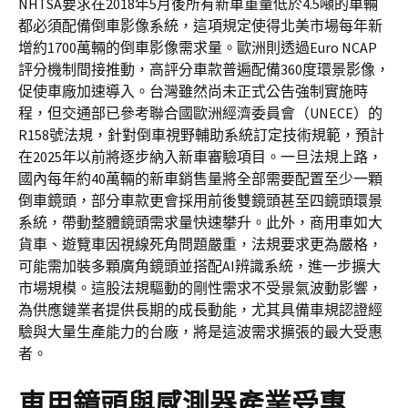
NHTSA要求在2018年5月後所有新車重量低於4.5噸的車輛
都必須配備倒車影像系統，這項規定使得北美市場每年新
增約1700萬輛的倒車影像需求量。歐洲則透過Euro NCAP
評分機制間接推動，高評分車款普遍配備360度環景影像，
促使車廠加速導入。台灣雖然尚未正式公告強制實施時
程，但交通部已參考聯合國歐洲經濟委員會（UNECE）的
R158號法規，針對倒車視野輔助系統訂定技術規範，預計
在2025年以前將逐步納入新車審驗項目。一旦法規上路，
國內每年約40萬輛的新車銷售量將全部需要配置至少一顆
倒車鏡頭，部分車款更會採用前後雙鏡頭甚至四鏡頭環景
系統，帶動整體鏡頭需求量快速攀升。此外，商用車如大
貨車、遊覽車因視線死角問題嚴重，法規要求更為嚴格，
可能需加裝多顆廣角鏡頭並搭配AI辨識系統，進一步擴大
市場規模。這股法規驅動的剛性需求不受景氣波動影響，
為供應鏈業者提供長期的成長動能，尤其具備車規認證經
驗與大量生產能力的台廠，將是這波需求擴張的最大受惠
者。
車用鏡頭與感測器產業受惠