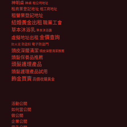
神明桌
神桌
租公司地址
租商業登記地址
租工商地址
租營業登記地址
結婚黃金出租
職業工會
草本沐浴乳
草本沐浴露
金價查詢
虛擬地址出租
電子防盜門
防盜扣
防火泥
頭皮深層清潔
頭皮深層清潔推薦
頭髮保養品推薦
頭髮護理產品
頭髮護理產品試用
飾金買賣
高價收購黃金
活動公關
如何當公關
做公關
企業公關