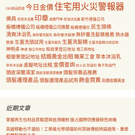
住宅用火災警報器
今日金價
EAS商品防盜
印章
佛具
新竹禮儀公司
保濕沐浴露
感應門神
控油沐浴露
民生頭條
板橋禮儀公司
板橋禮儀公司推薦
板橋禮儀社
清爽沐浴乳
無矽靈洗髮精推薦
熱水器
無矽靈洗髮乳
無矽靈洗髮精
生薑洗髮精
生薑洗頭試用
熱泵
生薑洗髮乳
生薑洗髮精功效試用
神明桌
租商業登記地址
神桌
租工商地址
租公司地址
結婚黃金出租
職業工會
草本沐浴乳
租營業登記地址
金價查詢
虛擬地址出租
電子防盜門
草本沐浴露
防盜扣
防火泥
頭皮深層清潔
頭髮保養品推薦
頭皮深層清潔推薦
飾金買賣
頭髮護理產品
頭髮護理產品試用
高價收購黃金
近期文章
掌握再生包材品質驗證與追溯機制 搶占國際供應鏈綠色商機
高速移動也不漏拍！工業級光學掃描如何突破傳統辨識極限，重塑