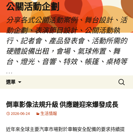
公關活動企劃
分享各式公關活動案例、舞台設計、活
動企劃、表演節目設計、公關活動執
行、記者會、產品發表會、活動所需的
硬體設備出租，會場、氣球佈置、舞
台、燈光、音響、特效、帳篷、桌椅等
…
跳
搜
選單
至
尋
主
關
要
鍵
倒車影像法規升級 供應鏈迎來爆發成長
內
字:
2026-06-24
生活情報
容
近年來全球主要汽車市場對於車輛安全配備的要求持續提