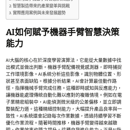
智慧製造帶來的產業變革與挑戰
實際應用案例與未來發展趨勢
AI如何賦予機器手臂智慧決策
能力
AI大腦的核心在於深度學習演算法，它能從大量數據中找
出模式並做出判斷。機器手臂配備視覺感測器，即時捕捉
工作環境影像。AI系統分析這些影像，識別物體位置、形
狀甚至表面缺陷。根據分析結果，AI會計算最佳動作路
徑，指揮機械手臂完成任務。這種即時感知與反應能力，
讓機器能處理傳統自動化難以應對的複雜情境。例如在電
子業精密組裝中，AI能偵測微米級的公差偏移，並立即調
整裝配力道。這種精細控制能力，大幅提升產品良率與一
致性。AI系統還會記錄每次作業數據，透過持續學習不斷
優化作業流程。隨著時間推移，機器手臂變得越來越聰
明，作業效率也隨之提升。這種自我進化能力，正是AI指