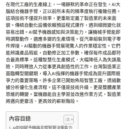
在現代工廠的生產線上，一場靜默的革命正在發生。AI大
腦結合機器手臂，正以前所未有的精準度執行複雜任務。
這項技術不僅提升效率，更重新定義了製造業的未來面
貌。傳統自動化設備依賴預設程式運作，遇到細微變化就
容易出錯。AI賦予機器感知與決策能力，讓機械手臂能即
時調整動作，適應多變的生產環境。從汽車組裝到電子零
件焊接，AI驅動的機器手臂展現驚人的作業穩定性。它們
能辨識產品瑕疵，自動修正加工參數，確保每件成品都符
合最高標準。這種智慧化生產模式，大幅降低人為失誤風
險，同時釋放人力從事更具創造性的工作。台灣製造業正
面臨轉型關鍵期，導入AI指揮的機器手臂成為提升國際競
爭力的重要策略。許多企業已開始佈局智慧工廠，透過數
據分析優化生產流程。這不僅是技術升級，更是整體產業
思維的轉變。當機器能自主學習並改進作業方式，製造業
將邁向更靈活、更高效的嶄新階段。
內容目錄
AI如何賦予機器手臂智慧決策能力