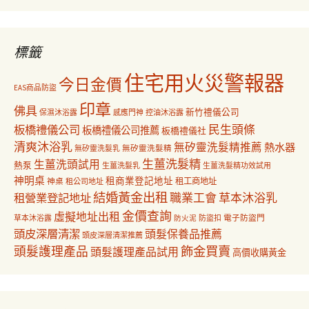
覽
關
鍵
字:
標籤
住宅用火災警報器
今日金價
EAS商品防盜
印章
佛具
新竹禮儀公司
保濕沐浴露
感應門神
控油沐浴露
民生頭條
板橋禮儀公司
板橋禮儀公司推薦
板橋禮儀社
清爽沐浴乳
無矽靈洗髮精推薦
熱水器
無矽靈洗髮乳
無矽靈洗髮精
生薑洗髮精
生薑洗頭試用
熱泵
生薑洗髮乳
生薑洗髮精功效試用
神明桌
租商業登記地址
神桌
租工商地址
租公司地址
結婚黃金出租
職業工會
草本沐浴乳
租營業登記地址
金價查詢
虛擬地址出租
電子防盜門
草本沐浴露
防盜扣
防火泥
頭皮深層清潔
頭髮保養品推薦
頭皮深層清潔推薦
飾金買賣
頭髮護理產品
頭髮護理產品試用
高價收購黃金