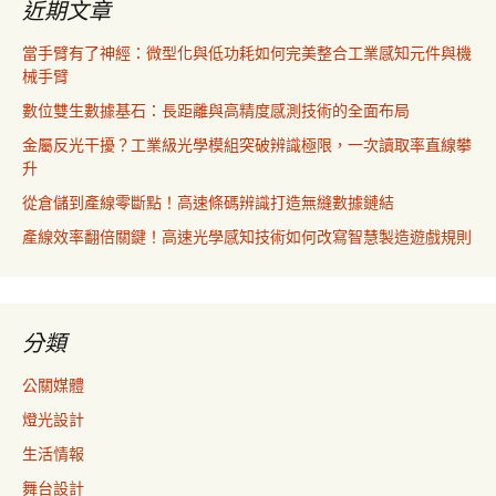
近期文章
當手臂有了神經：微型化與低功耗如何完美整合工業感知元件與機
械手臂
數位雙生數據基石：長距離與高精度感測技術的全面布局
金屬反光干擾？工業級光學模組突破辨識極限，一次讀取率直線攀
升
從倉儲到產線零斷點！高速條碼辨識打造無縫數據鏈結
產線效率翻倍關鍵！高速光學感知技術如何改寫智慧製造遊戲規則
分類
公關媒體
燈光設計
生活情報
舞台設計