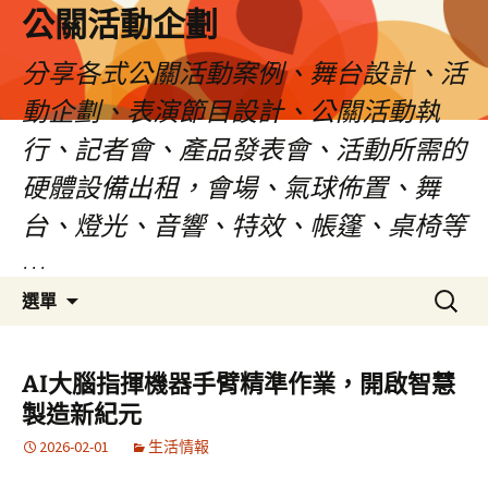
公關活動企劃
分享各式公關活動案例、舞台設計、活
動企劃、表演節目設計、公關活動執
行、記者會、產品發表會、活動所需的
硬體設備出租，會場、氣球佈置、舞
台、燈光、音響、特效、帳篷、桌椅等
…
跳
搜
選單
至
尋
主
關
要
鍵
AI大腦指揮機器手臂精準作業，開啟智慧
內
字:
製造新紀元
容
2026-02-01
生活情報