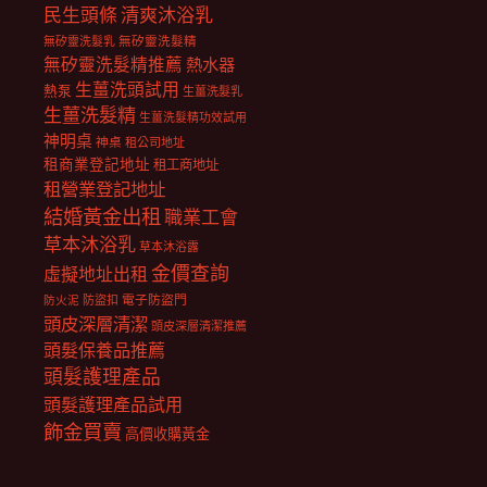
民生頭條
清爽沐浴乳
無矽靈洗髮乳
無矽靈洗髮精
無矽靈洗髮精推薦
熱水器
生薑洗頭試用
熱泵
生薑洗髮乳
生薑洗髮精
生薑洗髮精功效試用
神明桌
神桌
租公司地址
租商業登記地址
租工商地址
租營業登記地址
結婚黃金出租
職業工會
草本沐浴乳
草本沐浴露
金價查詢
虛擬地址出租
電子防盜門
防盜扣
防火泥
頭皮深層清潔
頭皮深層清潔推薦
頭髮保養品推薦
頭髮護理產品
頭髮護理產品試用
飾金買賣
高價收購黃金