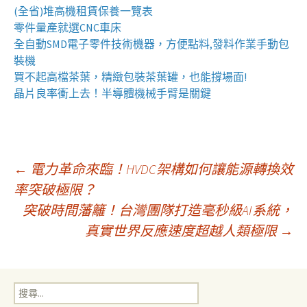
(全省)
堆高機
租賃保養一覽表
零件量產就選
CNC車床
全自動
SMD電子零件技術機器
，方便點料,發料作業手動包
裝機
買不起高檔茶葉，精緻包裝
茶葉罐
，也能撐場面!
晶片良率衝上去！
半導體機械手臂
是關鍵
文
←
電力革命來臨！HVDC架構如何讓能源轉換效
率突破極限？
突破時間藩籬！台灣團隊打造毫秒級AI系統，
章
真實世界反應速度超越人類極限
→
導
搜
尋