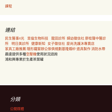
課程
連結
民生醫事X光
昱倫生物科技
龍田診所
婦幼徵信社
廖桂聲中醫診
所
明日美診所
健康新知
女子徵信社
麼尚洗護沐專賣店
家具工廠推薦
隱形鐵窗
辦公傢俱規劃
基隆婚紗
道具製作
消防水帶
晨達提供多種
空壓機
使用狀況諮詢
鴻和興專業於生產茶葉罐
分類
公關媒體