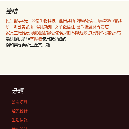
連結
民生醫事X光
昱倫生物科技
龍田診所
婦幼徵信社
廖桂聲中醫診
所
明日美診所
健康新知
女子徵信社
麼尚洗護沐專賣店
家具工廠推薦
隱形鐵窗
辦公傢俱規劃
基隆婚紗
道具製作
消防水帶
晨達提供多種
空壓機
使用狀況諮詢
鴻和興專業於生產茶葉罐
分類
公關媒體
燈光設計
生活情報
舞台設計