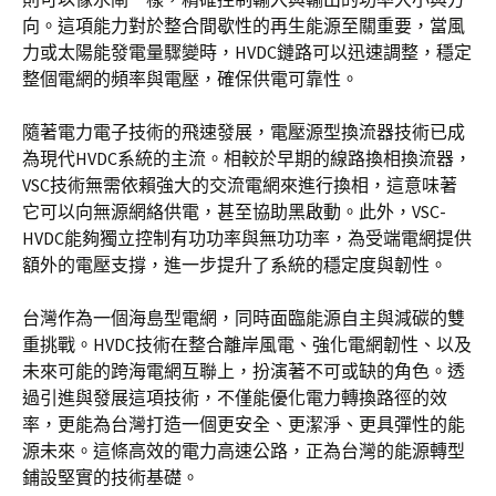
向。這項能力對於整合間歇性的再生能源至關重要，當風
力或太陽能發電量驟變時，HVDC鏈路可以迅速調整，穩定
整個電網的頻率與電壓，確保供電可靠性。
隨著電力電子技術的飛速發展，電壓源型換流器技術已成
為現代HVDC系統的主流。相較於早期的線路換相換流器，
VSC技術無需依賴強大的交流電網來進行換相，這意味著
它可以向無源網絡供電，甚至協助黑啟動。此外，VSC-
HVDC能夠獨立控制有功功率與無功功率，為受端電網提供
額外的電壓支撐，進一步提升了系統的穩定度與韌性。
台灣作為一個海島型電網，同時面臨能源自主與減碳的雙
重挑戰。HVDC技術在整合離岸風電、強化電網韌性、以及
未來可能的跨海電網互聯上，扮演著不可或缺的角色。透
過引進與發展這項技術，不僅能優化電力轉換路徑的效
率，更能為台灣打造一個更安全、更潔淨、更具彈性的能
源未來。這條高效的電力高速公路，正為台灣的能源轉型
鋪設堅實的技術基礎。