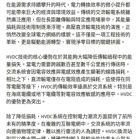
在能源需求持續攀升的時代，電力轉換效率的微小提升都
可能帶來巨大的經濟與環境效益。傳統的交流輸電系統雖
然廣泛應用，但在長距離傳輸與特定應用場景中，其能量
損耗與技術限制逐漸浮現。高壓直流輸電技術的演進，正
悄然改變全球電力網絡的樣貌。這不僅是一項工程技術的
革新，更是驅動能源轉型、實現淨零目標的關鍵拼圖。
HVDC技術的核心優勢在於其能夠大幅降低傳輸過程中的能
量損失。當電力需要跨越數百甚至數千公里進行傳送時，
交流系統會因電容效應與電感效應產生顯著的線路損耗。
相比之下，直流輸電僅存在電阻造成的損耗，這使得在同
等電壓等級下，HVDC的傳輸效率遠高於交流系統。特別是
在海底電纜或地下電纜等對電容效應敏感的應用中，HVDC
的優勢更為突出。
除了降低損耗，HVDC系統在控制電力潮流方面提供了前所
未有的精準度。在複雜的互聯電網中，交流系統的功率流
向遵循物理定律，難以進行靈活的人為調控。HVDC換流站
則可以像水閘一樣，精確控制輸入與輸出的功率大小與方