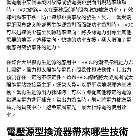
當電網中某個區域因故障或發電機跳脫而出現功率缺額
時，HVDC鏈路可以在毫秒級的時間內增加輸送功率，有效
抑制頻率下跌，防止連鎖跳機事故的發生。反之，當受端
電網因負載突降或再生能源過剩而面臨功率過剩時，HVDC
可以迅速減少甚至反轉功率流向，將多餘電力引導至其他
需要的地區。這種雙向、快速的功率支援，極大增強了電
網應對突發事件的能力。
在整合大規模再生能源的應用中，HVDC的潮流控制能力尤
其關鍵。風力與太陽能發電具有間歇性與波動性，其出力
預測存在一定的不確定性。透過HVDC線路將大型風場或太
陽能電站連接至主網，運營人員可以更平滑地處理這些波
動。當再生能源出力驟降時，可以立即從其他穩定的電源
點調度電力進行補充；當出力過高時，則可將電力輸送至
遠方的負載中心，避免棄風棄光，最大化綠電的使用效
率。
電壓源型換流器帶來哪些技術