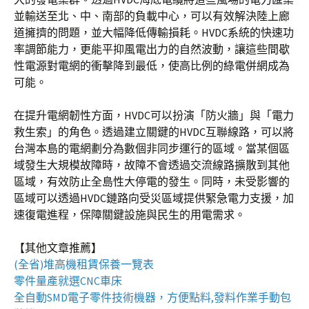
並輸送至北、中、南部的負載中心，可以有效解決陸上廊
道擁擠的問題，並大幅降低傳輸損耗。HVDC系統的快速功
率調節能力，更能平抑風電出力的自然波動，讓這些間歇
性電源對電網的衝擊降到最低，使高比例的綠電併網成為
可能。
在提升電網韌性方面，HVDC可以扮演「防火牆」與「電力
救生索」的角色。透過建立關鍵的HVDC互聯線路，可以將
台灣本島的電網劃分為數個非同步運行的區域。當某個區
域發生大規模故障時，故障不會透過交流線路擴散到其他
區域，有效防止全島性大停電的發生。同時，未受影響的
區域可以透過HVDC鏈路向受災區域提供緊急電力支援，加
速復電進程，保障關鍵設施與民生的用電需求。
【其他文章推薦】
(全省)
堆高機
租賃保養一覽表
零件量產就選
CNC車床
全自動
SMD電子零件技術機器
，方便點料,發料作業手動包