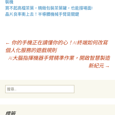
裝機
買不起高檔茶葉，精緻包裝
茶葉罐
，也能撐場面!
晶片良率衝上去！
半導體機械手臂
是關鍵
文
←
你的手機正在讀懂你的心！AI終端如何改寫
個人化服務的遊戲規則
AI大腦指揮機器手臂精準作業，開啟智慧製造
章
新紀元
→
導
搜
覽
尋
關
鍵
字:
標籤