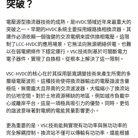
突破？
電壓源型換流器技術的成熟，是HVDC領域近年來最重大的
突破之一。早期的HVDC系統主要採用線路換相換流器，其
運作必須依賴一個強健的交流電網來提供換相電壓。這限
制了LCC-HVDC的應用場景，它無法向無源網絡供電，也難
以在弱電網條件下穩定運行。VSC技術則基於可關斷電力
電子器件，實現了自換相，從根本上解決了這一限制。
VSC-HVDC的核心在於其採用脈寬調變技術來產生所需的多
層級電壓波形。這種技術使得換流器輸出的電壓諧波含量
極低，無需龐大且昂貴的交流濾波器，大幅縮小了換流站
的佔地空間。對於土地資源稀缺的地區，例如城市負載中
心或離岸平台，這是一項極具吸引力的優勢。同時，更低
的諧波意味著對電網的電能質量影響更小。
更為重要的是，VSC技術能夠實現有功功率與無功功率的
完全解耦控制。換流站不僅可以傳輸有功功率，還能根據