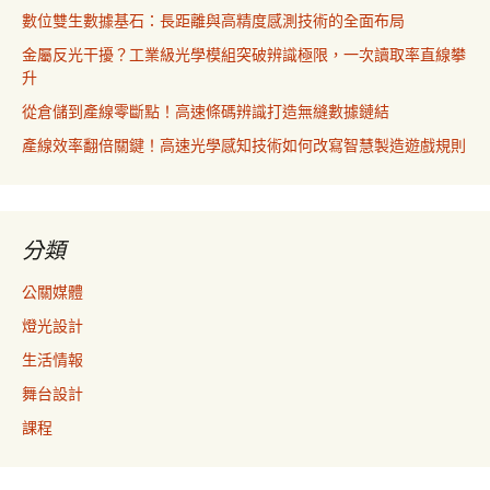
數位雙生數據基石：長距離與高精度感測技術的全面布局
金屬反光干擾？工業級光學模組突破辨識極限，一次讀取率直線攀
升
從倉儲到產線零斷點！高速條碼辨識打造無縫數據鏈結
產線效率翻倍關鍵！高速光學感知技術如何改寫智慧製造遊戲規則
分類
公關媒體
燈光設計
生活情報
舞台設計
課程