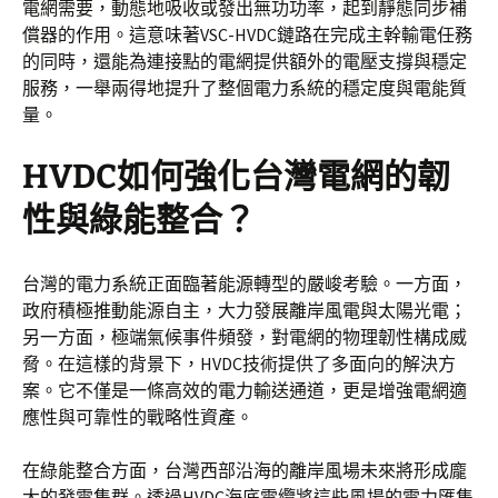
電網需要，動態地吸收或發出無功功率，起到靜態同步補
償器的作用。這意味著VSC-HVDC鏈路在完成主幹輸電任務
的同時，還能為連接點的電網提供額外的電壓支撐與穩定
服務，一舉兩得地提升了整個電力系統的穩定度與電能質
量。
HVDC如何強化台灣電網的韌
性與綠能整合？
台灣的電力系統正面臨著能源轉型的嚴峻考驗。一方面，
政府積極推動能源自主，大力發展離岸風電與太陽光電；
另一方面，極端氣候事件頻發，對電網的物理韌性構成威
脅。在這樣的背景下，HVDC技術提供了多面向的解決方
案。它不僅是一條高效的電力輸送通道，更是增強電網適
應性與可靠性的戰略性資產。
在綠能整合方面，台灣西部沿海的離岸風場未來將形成龐
大的發電集群。透過HVDC海底電纜將這些風場的電力匯集