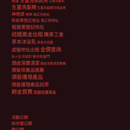
生薑洗頭試用
熱泵
生薑洗髮乳
生薑洗髮精
生薑洗髮精功效試用
神明桌
神桌
租公司地址
租商業登記地址
租工商地址
租營業登記地址
結婚黃金出租
職業工會
草本沐浴乳
草本沐浴露
金價查詢
虛擬地址出租
電子防盜門
防盜扣
防火泥
頭皮深層清潔
頭皮深層清潔推薦
頭髮保養品推薦
頭髮護理產品
頭髮護理產品試用
飾金買賣
高價收購黃金
活動公關
如何當公關
做公關