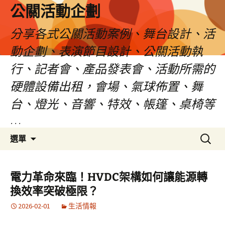
公關活動企劃
分享各式公關活動案例、舞台設計、活
動企劃、表演節目設計、公關活動執
行、記者會、產品發表會、活動所需的
硬體設備出租，會場、氣球佈置、舞
台、燈光、音響、特效、帳篷、桌椅等
…
跳
搜
選單
至
尋
主
關
要
鍵
電力革命來臨！HVDC架構如何讓能源轉
內
字:
換效率突破極限？
容
2026-02-01
生活情報