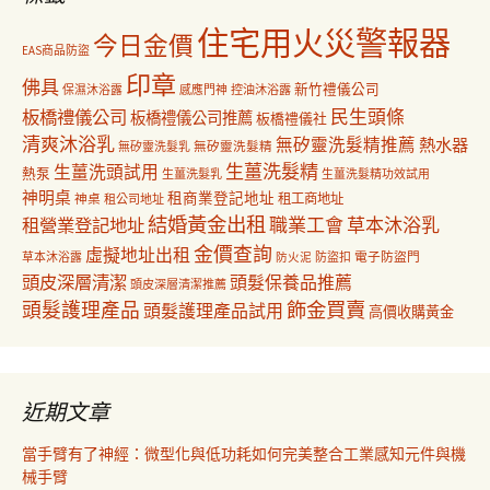
住宅用火災警報器
今日金價
EAS商品防盜
印章
佛具
新竹禮儀公司
保濕沐浴露
感應門神
控油沐浴露
民生頭條
板橋禮儀公司
板橋禮儀公司推薦
板橋禮儀社
清爽沐浴乳
無矽靈洗髮精推薦
熱水器
無矽靈洗髮乳
無矽靈洗髮精
生薑洗髮精
生薑洗頭試用
熱泵
生薑洗髮乳
生薑洗髮精功效試用
神明桌
租商業登記地址
神桌
租工商地址
租公司地址
結婚黃金出租
職業工會
草本沐浴乳
租營業登記地址
金價查詢
虛擬地址出租
電子防盜門
草本沐浴露
防盜扣
防火泥
頭皮深層清潔
頭髮保養品推薦
頭皮深層清潔推薦
飾金買賣
頭髮護理產品
頭髮護理產品試用
高價收購黃金
近期文章
當手臂有了神經：微型化與低功耗如何完美整合工業感知元件與機
械手臂