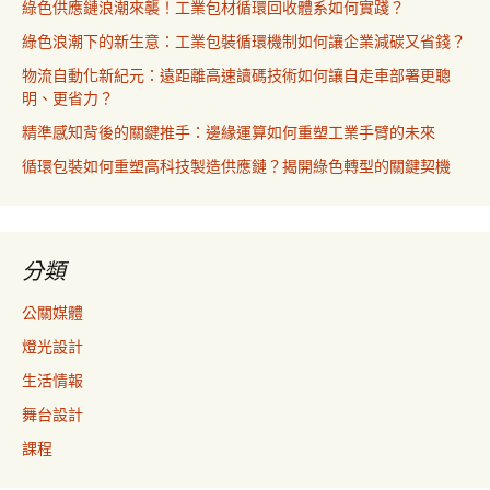
綠色供應鏈浪潮來襲！工業包材循環回收體系如何實踐？
綠色浪潮下的新生意：工業包裝循環機制如何讓企業減碳又省錢？
物流自動化新紀元：遠距離高速讀碼技術如何讓自走車部署更聰
明、更省力？
精準感知背後的關鍵推手：邊緣運算如何重塑工業手臂的未來
循環包裝如何重塑高科技製造供應鏈？揭開綠色轉型的關鍵契機
分類
公關媒體
燈光設計
生活情報
舞台設計
課程