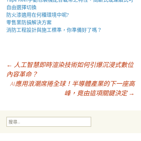
自由選擇切換
防火漆
適用在何種環境中呢?
零售業
防損解決方案
消防工程
設計與施工標準，你準備好了嗎？
文
←
人工智慧即時渲染技術如何引爆沉浸式數位
內容革命？
AI應用浪潮席捲全球！半導體產業的下一座高
章
峰，竟由這項關鍵決定
→
導
搜
覽
尋
關
鍵