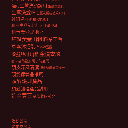
生薑洗頭試用
熱泵
生薑洗髮乳
生薑洗髮精
生薑洗髮精功效試用
神明桌
神桌
租公司地址
租商業登記地址
租工商地址
租營業登記地址
結婚黃金出租
職業工會
草本沐浴乳
草本沐浴露
金價查詢
虛擬地址出租
電子防盜門
防盜扣
防火泥
頭皮深層清潔
頭皮深層清潔推薦
頭髮保養品推薦
頭髮護理產品
頭髮護理產品試用
飾金買賣
高價收購黃金
活動公關
如何當公關