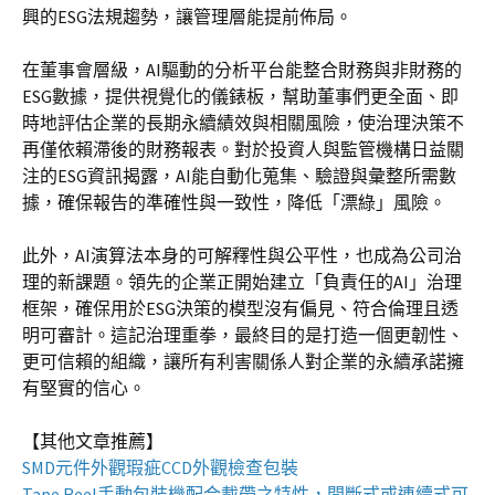
興的ESG法規趨勢，讓管理層能提前佈局。
在董事會層級，AI驅動的分析平台能整合財務與非財務的
ESG數據，提供視覺化的儀錶板，幫助董事們更全面、即
時地評估企業的長期永續績效與相關風險，使治理決策不
再僅依賴滯後的財務報表。對於投資人與監管機構日益關
注的ESG資訊揭露，AI能自動化蒐集、驗證與彙整所需數
據，確保報告的準確性與一致性，降低「漂綠」風險。
此外，AI演算法本身的可解釋性與公平性，也成為公司治
理的新課題。領先的企業正開始建立「負責任的AI」治理
框架，確保用於ESG決策的模型沒有偏見、符合倫理且透
明可審計。這記治理重拳，最終目的是打造一個更韌性、
更可信賴的組織，讓所有利害關係人對企業的永續承諾擁
有堅實的信心。
【其他文章推薦】
SMD元件外觀瑕疵
CCD外觀檢查包裝
Tape Reel手動包裝機
配合載帶之特性，間斷式或連續式可