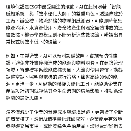
環境保護是ESG中最受關注的環節，AI在此扮演著「智能
感知系統」與「效率優化大師」的雙重角色。透過佈建於
工廠、辦公樓、物流網絡的物聯網感測器，AI能即時蒐集
能源消耗、水資源使用、廢棄物產生與溫室氣體排放的連
續數據。機器學習模型則不斷分析這些數據流，辨識出異
常模式與效率低下的環節。
例如，在製造業，AI可以預測設備故障，實施預防性維
護，避免非計畫停機造成的能源與物料浪費。在建築管理
領域，智能樓宇系統能依據天氣、人流與使用習慣，動態
調整空調、照明與電梯的運行策略，節省高達30%的能
源。更進一步，AI驅動的模擬與優化工具，能協助企業在
產品設計初期就評估其全生命週期的環境影響，推動循環
經濟的設計思維。
這不僅減少了企業的營運成本與環境足跡，更創造了全新
的商業模式。透過AI精準量化減碳成效，企業能更有效地
參與碳交易市場，或開發綠色金融產品。環境管理從過去