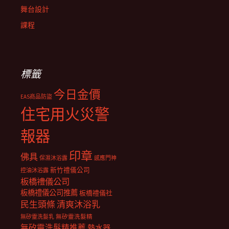
舞台設計
課程
標籤
今日金價
EAS商品防盜
住宅用火災警
報器
印章
佛具
保濕沐浴露
感應門神
新竹禮儀公司
控油沐浴露
板橋禮儀公司
板橋禮儀公司推薦
板橋禮儀社
民生頭條
清爽沐浴乳
無矽靈洗髮乳
無矽靈洗髮精
無矽靈洗髮精推薦
熱水器