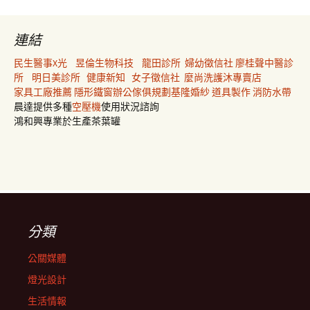
連結
民生醫事X光
昱倫生物科技
龍田診所
婦幼徵信社
廖桂聲中醫診
所
明日美診所
健康新知
女子徵信社
麼尚洗護沐專賣店
家具工廠推薦
隱形鐵窗
辦公傢俱規劃
基隆婚紗
道具製作
消防水帶
晨達提供多種
空壓機
使用狀況諮詢
鴻和興專業於生產茶葉罐
分類
公關媒體
燈光設計
生活情報