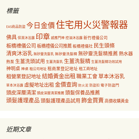
字:
標籤
住宅用火災警報器
今日金價
EAS商品防盜
印章
佛具
新竹禮儀公司
保濕沐浴露
感應門神
控油沐浴露
民生頭條
板橋禮儀公司
板橋禮儀公司推薦
板橋禮儀社
清爽沐浴乳
無矽靈洗髮精推薦
熱水器
無矽靈洗髮乳
無矽靈洗髮精
生薑洗髮精
生薑洗頭試用
熱泵
生薑洗髮乳
生薑洗髮精功效試用
神明桌
租商業登記地址
神桌
租工商地址
租公司地址
結婚黃金出租
職業工會
草本沐浴乳
租營業登記地址
金價查詢
虛擬地址出租
電子防盜門
草本沐浴露
防盜扣
防火泥
頭皮深層清潔
頭髮保養品推薦
頭皮深層清潔推薦
飾金買賣
頭髮護理產品
頭髮護理產品試用
高價收購黃金
近期文章