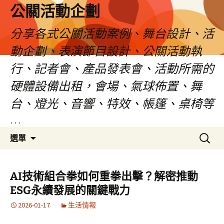
公關活動企劃
分享各式公關活動案例、舞台設計、活
動企劃、表演節目設計、公關活動執
行、記者會、產品發表會、活動所需的
硬體設備出租，會場、氣球佈置、舞
台、燈光、音響、特效、帳篷、桌椅等
…
跳
搜
選單
至
尋
主
關
要
鍵
AI技術組合拳如何重拳出擊？解密推動
內
字:
ESG永續發展的關鍵戰力
容
2026-01-17
生活情報