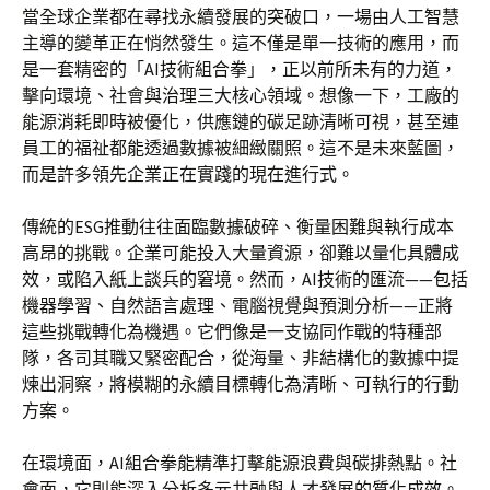
當全球企業都在尋找永續發展的突破口，一場由人工智慧
主導的變革正在悄然發生。這不僅是單一技術的應用，而
是一套精密的「AI技術組合拳」，正以前所未有的力道，
擊向環境、社會與治理三大核心領域。想像一下，工廠的
能源消耗即時被優化，供應鏈的碳足跡清晰可視，甚至連
員工的福祉都能透過數據被細緻關照。這不是未來藍圖，
而是許多領先企業正在實踐的現在進行式。
傳統的ESG推動往往面臨數據破碎、衡量困難與執行成本
高昂的挑戰。企業可能投入大量資源，卻難以量化具體成
效，或陷入紙上談兵的窘境。然而，AI技術的匯流——包括
機器學習、自然語言處理、電腦視覺與預測分析——正將
這些挑戰轉化為機遇。它們像是一支協同作戰的特種部
隊，各司其職又緊密配合，從海量、非結構化的數據中提
煉出洞察，將模糊的永續目標轉化為清晰、可執行的行動
方案。
在環境面，AI組合拳能精準打擊能源浪費與碳排熱點。社
會面，它則能深入分析多元共融與人才發展的質化成效。