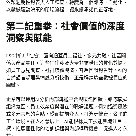
依賴週期性報表與人工稽查，轉變為一個即時、自動化、
以數據驅動決策的閉環流程，讓永續承諾真正落地。
第二記重拳：社會價值的深度
洞察與賦能
ESG中的「社會」面向涵蓋員工福祉、多元共融、社區關
係與產品責任，這些往往涉及大量非結構化的質化數據，
如員工意見調查、社群媒體輿情、客戶回饋報告等。AI的
自然語言處理與情感分析技術，正是解鎖這些數據價值的
關鍵。
企業可以運用AI分析內部溝通平台與匿名回饋，即時掌握
組織氛圍、員工敬業度與潛在的職場議題，例如過勞風險
或多元共融的盲點，從而提前介入，打造更健康、公平的
工作環境。在人才發展上，AI能根據員工技能與職涯目
標，推薦個性化的培訓課程與內部轉職機會，促進人才永
續。