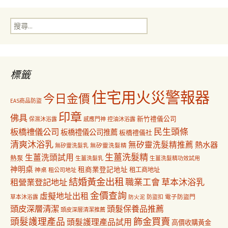
導
搜
覽
尋
關
鍵
字:
標籤
住宅用火災警報器
今日金價
EAS商品防盜
印章
佛具
新竹禮儀公司
保濕沐浴露
感應門神
控油沐浴露
民生頭條
板橋禮儀公司
板橋禮儀公司推薦
板橋禮儀社
清爽沐浴乳
無矽靈洗髮精推薦
熱水器
無矽靈洗髮乳
無矽靈洗髮精
生薑洗髮精
生薑洗頭試用
熱泵
生薑洗髮乳
生薑洗髮精功效試用
神明桌
租商業登記地址
神桌
租工商地址
租公司地址
結婚黃金出租
職業工會
草本沐浴乳
租營業登記地址
金價查詢
虛擬地址出租
電子防盜門
草本沐浴露
防盜扣
防火泥
頭皮深層清潔
頭髮保養品推薦
頭皮深層清潔推薦
飾金買賣
頭髮護理產品
頭髮護理產品試用
高價收購黃金