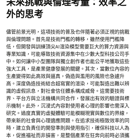
未來挑戰與倫理考量：效率之
外的思考
儘管前景光明，這項技術的普及也伴隨著必須正視的挑戰
與倫理問題。首先是技術門檻的轉移，雖然使用門檻降
低，但開發與訓練頂尖AI渲染模型需要巨大的算力資源與
專業知識，可能導致技術資源集中在少數大型科技公司手
中。如何讓中小型團隊與獨立創作者也能公平地獲取這些
強大工具，是產業健康發展的關鍵。其次，當數位內容的
生產變得如此高效與逼真，偽造與濫用的風險也急遽升
高。深度偽造技術結合超寫實的渲染，可能製造出難以辨
識的虛假訊息，對社會信任體系構成威脅。這需要技術
界、平台方與立法機構共同合作，發展出有效的驗證與標
示機制。此外，沉浸式內容對使用者心理的影響也需深入
研究。過度真實的虛擬體驗可能模糊現實與數位的界線，
帶來新的社會與心理適應問題。在追求技術極致效率的同
時，建立負責任的開發準則與使用指引，確保科技以人為
本，促進福祉而非損害，是整個產業在狂奔向前時必須攜