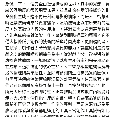
想像一下，一個完全由數位構成的世界，其中的光影、質
感與互動反應都與現實無異，並且能夠在瞬間根據你的指
令變化生成。這不再是科幻電影的情節，而是人工智慧即
時渲染技術帶來的真實變革。這項技術正以前所未有的速
度，改寫數位內容的生產規則，將過去需要數週甚至數月
才能完成的複雜渲染工作，壓縮到即時運算的範疇。它不
僅大幅降低了創作的技術門檻與時間成本，更關鍵的是，
它賦予了創作者即時預覽與迭代的能力，讓靈感與最終成
品之間的距離縮短到幾乎為零。從遊戲開發、影視特效到
虛擬實境體驗，一場關於沉浸感與生產效率的完美風暴正
在成形。這項技術的核心在於，人工智慧模型能夠理解場
景的物理與美學屬性，並即時預測與生成高品質的圖像，
無需等待傳統渲染管線那漫長的計算等待。這意味著，創
作者可以像雕塑家擺弄黏土一樣，直接與數位場景互動，
所見即所得。這種即時性，正是推動沉浸式數位內容能夠
走向大規模、個性化生產的關鍵引擎。它讓高品質的數位
體驗不再只是少數大型工作室的專利，而是有潛力成為更
廣泛創作者與企業都能運用的工具。當創作工具變得如此
強大且易用，我們所消費的數位內容，無論是娛樂、教育