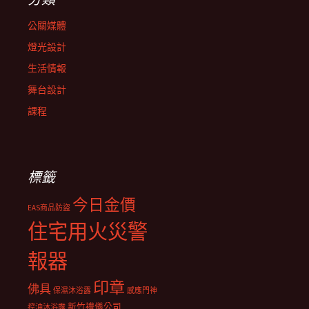
公關媒體
燈光設計
生活情報
舞台設計
課程
標籤
今日金價
EAS商品防盜
住宅用火災警
報器
印章
佛具
保濕沐浴露
感應門神
新竹禮儀公司
控油沐浴露