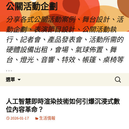
公關活動企劃
分享各式公關活動案例、舞台設計、活
動企劃、表演節目設計、公關活動執
行、記者會、產品發表會、活動所需的
硬體設備出租，會場、氣球佈置、舞
台、燈光、音響、特效、帳篷、桌椅等
…
跳
搜
選單
至
尋
主
關
要
鍵
人工智慧即時渲染技術如何引爆沉浸式數
內
字:
位內容革命？
容
2026-01-17
生活情報