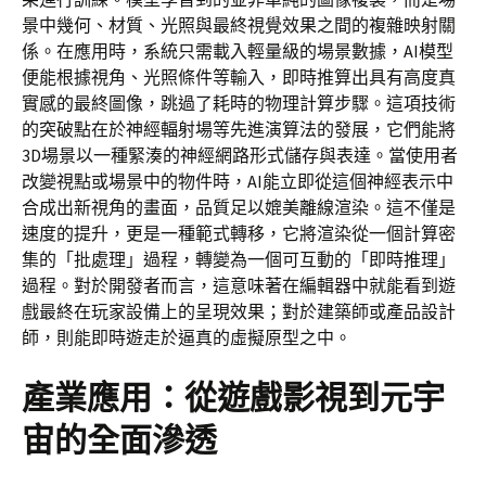
景中幾何、材質、光照與最終視覺效果之間的複雜映射關
係。在應用時，系統只需載入輕量級的場景數據，AI模型
便能根據視角、光照條件等輸入，即時推算出具有高度真
實感的最終圖像，跳過了耗時的物理計算步驟。這項技術
的突破點在於神經輻射場等先進演算法的發展，它們能將
3D場景以一種緊湊的神經網路形式儲存與表達。當使用者
改變視點或場景中的物件時，AI能立即從這個神經表示中
合成出新視角的畫面，品質足以媲美離線渲染。這不僅是
速度的提升，更是一種範式轉移，它將渲染從一個計算密
集的「批處理」過程，轉變為一個可互動的「即時推理」
過程。對於開發者而言，這意味著在編輯器中就能看到遊
戲最終在玩家設備上的呈現效果；對於建築師或產品設計
師，則能即時遊走於逼真的虛擬原型之中。
產業應用：從遊戲影視到元宇
宙的全面滲透