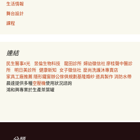
生活情報
舞台設計
課程
連結
民生醫事X光
昱倫生物科技
龍田診所
婦幼徵信社
廖桂聲中醫診
所
明日美診所
健康新知
女子徵信社
麼尚洗護沐專賣店
家具工廠推薦
隱形鐵窗
辦公傢俱規劃
基隆婚紗
道具製作
消防水帶
晨達提供多種
空壓機
使用狀況諮詢
鴻和興專業於生產茶葉罐
分類