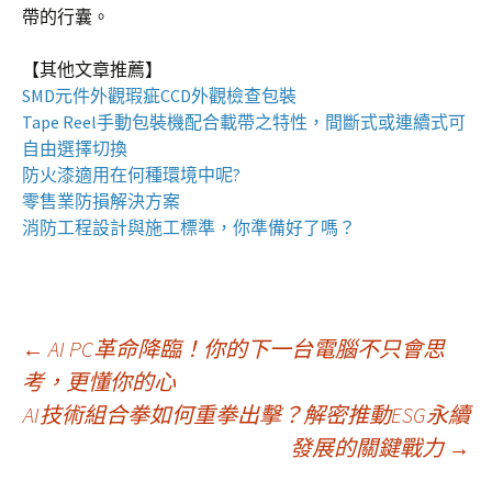
帶的行囊。
【其他文章推薦】
SMD元件外觀瑕疵
CCD外觀檢查包裝
Tape Reel手動包裝機
配合載帶之特性，間斷式或連續式可
自由選擇切換
防火漆
適用在何種環境中呢?
零售業
防損解決方案
消防工程
設計與施工標準，你準備好了嗎？
文
←
AI PC革命降臨！你的下一台電腦不只會思
考，更懂你的心
AI技術組合拳如何重拳出擊？解密推動ESG永續
章
發展的關鍵戰力
→