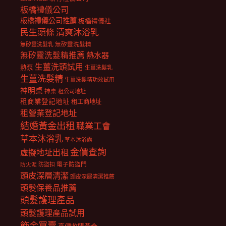
板橋禮儀公司
板橋禮儀公司推薦
板橋禮儀社
民生頭條
清爽沐浴乳
無矽靈洗髮乳
無矽靈洗髮精
無矽靈洗髮精推薦
熱水器
生薑洗頭試用
熱泵
生薑洗髮乳
生薑洗髮精
生薑洗髮精功效試用
神明桌
神桌
租公司地址
租商業登記地址
租工商地址
租營業登記地址
結婚黃金出租
職業工會
草本沐浴乳
草本沐浴露
金價查詢
虛擬地址出租
電子防盜門
防盜扣
防火泥
頭皮深層清潔
頭皮深層清潔推薦
頭髮保養品推薦
頭髮護理產品
頭髮護理產品試用
飾金買賣