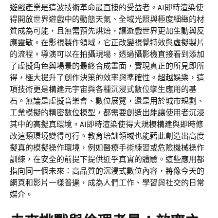
遊戲產業是這波技術革命最直接的受益者。AI即時渲染使
得開放世界遊戲中的動態天氣、全域光照與極度細緻的材
質成為可能，且無需預先烘焙，讓遊戲世界更加生動與反
應靈敏。在影視製作領域，它正改變視覺特效與虛擬製片
的流程。導演可以在拍攝現場，透過攝影機直接看到添加
了虛擬角色與場景的最終合成畫面，實現真正的所見即所
得，極大提升了創作決策的效率與準確性。超越娛樂，這
項技術更是構建元宇宙與各種沉浸式數位孿生應用的基
石。無論是虛擬音樂會、數位展覽，還是用於城市規劃、
工業模擬的精密數位模型，都需要創造出能讓使用者沉浸
其中的高擬真環境。AI即時渲染使得大規模構建與即時修
改這類環境變得可行。教育培訓領域也能藉此創造出高度
擬真的模擬操作環境，例如醫療手術練習或危險機械操作
訓練，在安全的前提下提供近乎真實的體驗。這些應用都
指向同一個未來：高品質的沉浸式數位內容，將像今天的
網頁和影片一樣普遍，成為人們工作、學習與社交的日常
媒介。