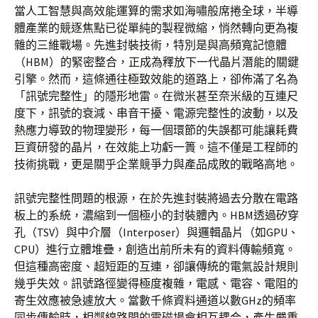
當人工智慧與高效能運算的需求如海嘯般席捲全球，半導
體產業的競逐焦點已從單純的製程微縮，悄然轉向更為複
雜的三維戰場。先進封裝技術，特別是與高頻寬記憶體
（HBM）的緊密整合，正成為釋放下一代晶片潛能的關鍵
引擎。然而，這條通往極致效能的道路上，卻佈滿了名為
「訊號完整性」的隱形地雷。在微米甚至奈米級的互連尺
度下，訊號的衰減、串音干擾、電源完整性的波動，以及
熱應力導致的物理變形，每一個環節的失誤都可能讓耗費
巨資研發的晶片，在效能上功虧一簣。這不僅是工程師的
技術挑戰，更是關乎企業競爭力與產品成敗的戰略高地。
訊號完整性問題的根源，在於先進封裝將過去分散在電路
板上的系統，濃縮到一個極小的封裝體內。HBM透過矽穿
孔（TSV）與中介層（Interposer）與邏輯晶片（如GPU、
CPU）進行立體堆疊，創造出前所未有的資料傳輸頻寬。
但這種高密度、超短距的互連，卻讓傳統的電氣設計規則
幾乎失效。訊號路徑變得極度複雜，電感、電容、電阻的
寄生效應被急遽放大。當數千條資料通道以數GHz的頻率
同步傳輸時，相鄰線路間的電磁場會相互耦合，產生嚴重