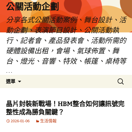
公關活動企劃
分享各式公關活動案例、舞台設計、活
動企劃、表演節目設計、公關活動執
行、記者會、產品發表會、活動所需的
硬體設備出租，會場、氣球佈置、舞
台、燈光、音響、特效、帳篷、桌椅等
…
跳
搜
選單
至
尋
主
關
要
鍵
晶片封裝新戰場！HBM整合如何讓訊號完
內
字:
整性成為勝負關鍵？
容
2026-01-06
生活情報