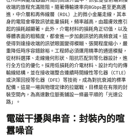
收端的旅程充滿險阻。隨著傳輸速率向8Gbps甚至更高邁
進，中介層和再佈線層（RDL）上的微小金屬走線，其本
身的電阻會導致訊號能量損耗，頻率越高，由趨膚效應引
起的損耗越顯著。此外，介電材料的損耗角正切值，以及
導體表面的粗糙度，都會進一步加劇訊號的高頻衰減。這
使得到達接收端的訊號眼圖變得模糊、張開程度縮小，嚴
重降低時序容錯餘裕。工程師必須運用精準的通道模擬，
從材料選擇、走線幾何形狀、阻抗匹配到等化器設計，進
行全方位的優化。採用低損耗的介電材料、設計均勻的傳
輸線結構，並在接收端整合連續時間線性等化器（CTLE）
或決策回授等化器（DFE）等技術，成為對抗衰減的標準
配備。這是一場與物理定律的拉鋸戰，目標是在有限的封
裝空間內，為高速數位脈衝鋪設一條最平順的「光速公
路」。
電磁干擾與串音：封裝內的喧
囂噪音