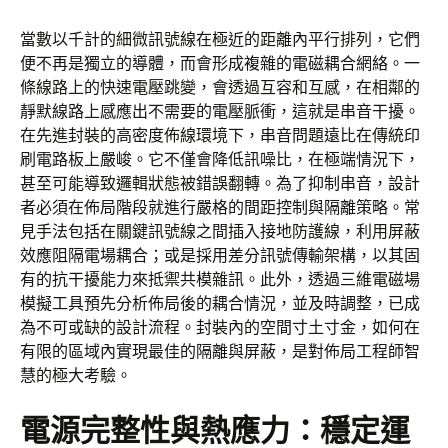
當數以千計的細微訊號線在極近的距離內平行排列，它們
便不再是獨立的導體，而會形成複雜的電磁耦合網絡。一
條線路上的快速電壓跳變，會透過互容和互感，在相鄰的
靜默線路上感應出不需要的電壓脈衝，這就是串音干擾。
在先進封裝的高密度佈線環境下，串音問題遠比在傳統印
刷電路板上嚴峻。它不僅會降低訊噪比，在極端情況下，
甚至可能導致邏輯狀態被錯誤翻轉。為了抑制串音，設計
者必須在佈局階段就進行嚴格的間距控制與隔離策略。常
見手法包括在關鍵訊號線之間插入接地防護線，利用屏蔽
效應阻隔電場耦合；或是採用差分訊號傳輸架構，以其固
有的抗干擾能力來抵禦共模雜訊。此外，透過三維電磁場
模擬工具預先分析佈局後的耦合情況，並及時調整，已成
為不可或缺的設計流程。封裝內的空間寸土寸金，如何在
有限的區域內實現最佳的隔離與屏蔽，是對佈局工程師智
慧的極大考驗。
電源完整性與熱應力：穩定運