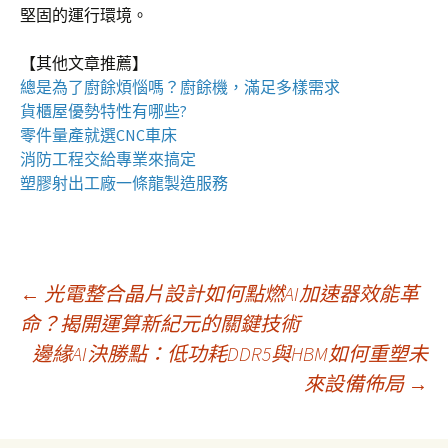
堅固的運行環境。
【其他文章推薦】
總是為了廚餘煩惱嗎？
廚餘機
，滿足多樣需求
貨櫃屋
優勢特性有哪些?
零件量產就選
CNC車床
消防工程
交給專業來搞定
塑膠射出工廠
一條龍製造服務
文
←
光電整合晶片設計如何點燃AI加速器效能革
命？揭開運算新紀元的關鍵技術
邊緣AI決勝點：低功耗DDR5與HBM如何重塑未
章
來設備佈局
→
導