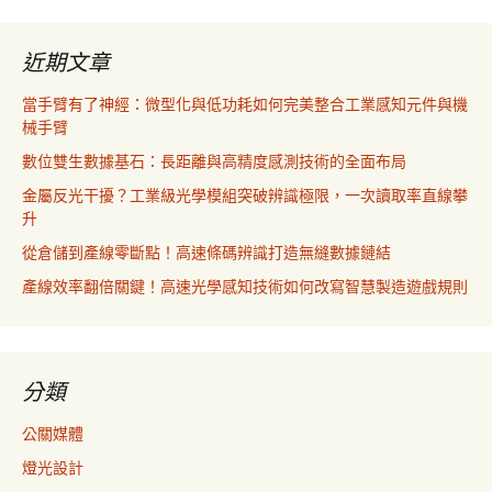
近期文章
當手臂有了神經：微型化與低功耗如何完美整合工業感知元件與機
械手臂
數位雙生數據基石：長距離與高精度感測技術的全面布局
金屬反光干擾？工業級光學模組突破辨識極限，一次讀取率直線攀
升
從倉儲到產線零斷點！高速條碼辨識打造無縫數據鏈結
產線效率翻倍關鍵！高速光學感知技術如何改寫智慧製造遊戲規則
分類
公關媒體
燈光設計