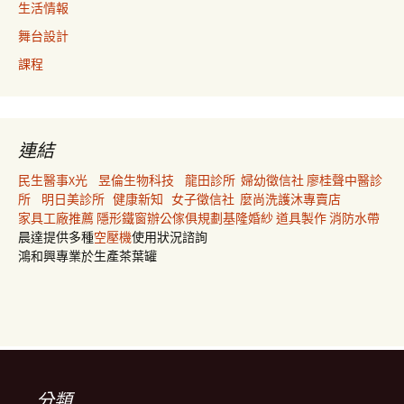
生活情報
舞台設計
課程
連結
民生醫事X光
昱倫生物科技
龍田診所
婦幼徵信社
廖桂聲中醫診
所
明日美診所
健康新知
女子徵信社
麼尚洗護沐專賣店
家具工廠推薦
隱形鐵窗
辦公傢俱規劃
基隆婚紗
道具製作
消防水帶
晨達提供多種
空壓機
使用狀況諮詢
鴻和興專業於生產茶葉罐
分類