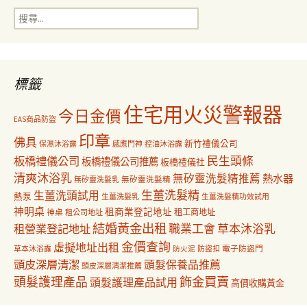
搜
覽
尋
關
鍵
字:
標籤
住宅用火災警報器
今日金價
EAS商品防盜
印章
佛具
新竹禮儀公司
保濕沐浴露
感應門神
控油沐浴露
民生頭條
板橋禮儀公司
板橋禮儀公司推薦
板橋禮儀社
清爽沐浴乳
無矽靈洗髮精推薦
熱水器
無矽靈洗髮乳
無矽靈洗髮精
生薑洗髮精
生薑洗頭試用
熱泵
生薑洗髮乳
生薑洗髮精功效試用
神明桌
租商業登記地址
神桌
租工商地址
租公司地址
結婚黃金出租
職業工會
草本沐浴乳
租營業登記地址
金價查詢
虛擬地址出租
電子防盜門
草本沐浴露
防盜扣
防火泥
頭皮深層清潔
頭髮保養品推薦
頭皮深層清潔推薦
飾金買賣
頭髮護理產品
頭髮護理產品試用
高價收購黃金