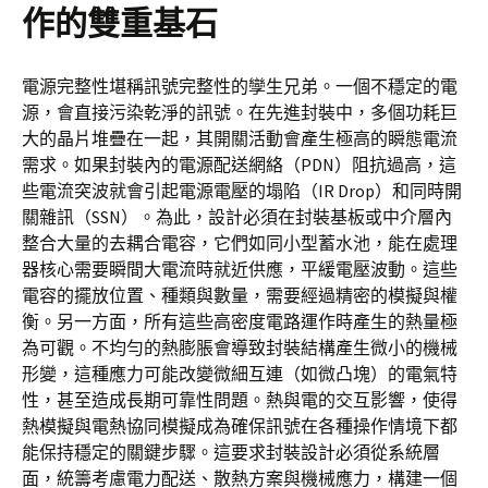
作的雙重基石
電源完整性堪稱訊號完整性的孿生兄弟。一個不穩定的電
源，會直接污染乾淨的訊號。在先進封裝中，多個功耗巨
大的晶片堆疊在一起，其開關活動會產生極高的瞬態電流
需求。如果封裝內的電源配送網絡（PDN）阻抗過高，這
些電流突波就會引起電源電壓的塌陷（IR Drop）和同時開
關雜訊（SSN）。為此，設計必須在封裝基板或中介層內
整合大量的去耦合電容，它們如同小型蓄水池，能在處理
器核心需要瞬間大電流時就近供應，平緩電壓波動。這些
電容的擺放位置、種類與數量，需要經過精密的模擬與權
衡。另一方面，所有這些高密度電路運作時產生的熱量極
為可觀。不均勻的熱膨脹會導致封裝結構產生微小的機械
形變，這種應力可能改變微細互連（如微凸塊）的電氣特
性，甚至造成長期可靠性問題。熱與電的交互影響，使得
熱模擬與電熱協同模擬成為確保訊號在各種操作情境下都
能保持穩定的關鍵步驟。這要求封裝設計必須從系統層
面，統籌考慮電力配送、散熱方案與機械應力，構建一個