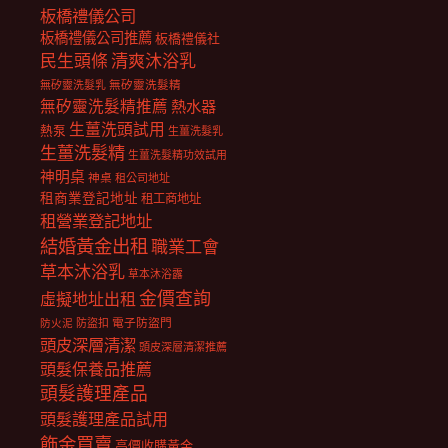
板橋禮儀公司
板橋禮儀公司推薦
板橋禮儀社
民生頭條
清爽沐浴乳
無矽靈洗髮乳
無矽靈洗髮精
無矽靈洗髮精推薦
熱水器
生薑洗頭試用
熱泵
生薑洗髮乳
生薑洗髮精
生薑洗髮精功效試用
神明桌
神桌
租公司地址
租商業登記地址
租工商地址
租營業登記地址
結婚黃金出租
職業工會
草本沐浴乳
草本沐浴露
金價查詢
虛擬地址出租
電子防盜門
防盜扣
防火泥
頭皮深層清潔
頭皮深層清潔推薦
頭髮保養品推薦
頭髮護理產品
頭髮護理產品試用
飾金買賣
高價收購黃金