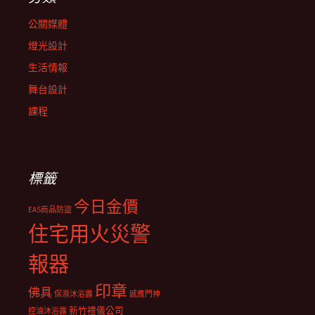
公關媒體
燈光設計
生活情報
舞台設計
課程
標籤
今日金價
EAS商品防盜
住宅用火災警
報器
印章
佛具
保濕沐浴露
感應門神
新竹禮儀公司
控油沐浴露