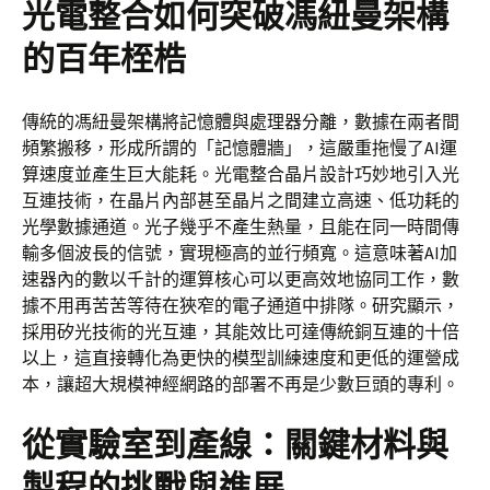
光電整合如何突破馮紐曼架構
的百年桎梏
傳統的馮紐曼架構將記憶體與處理器分離，數據在兩者間
頻繁搬移，形成所謂的「記憶體牆」，這嚴重拖慢了AI運
算速度並產生巨大能耗。光電整合晶片設計巧妙地引入光
互連技術，在晶片內部甚至晶片之間建立高速、低功耗的
光學數據通道。光子幾乎不產生熱量，且能在同一時間傳
輸多個波長的信號，實現極高的並行頻寬。這意味著AI加
速器內的數以千計的運算核心可以更高效地協同工作，數
據不用再苦苦等待在狹窄的電子通道中排隊。研究顯示，
採用矽光技術的光互連，其能效比可達傳統銅互連的十倍
以上，這直接轉化為更快的模型訓練速度和更低的運營成
本，讓超大規模神經網路的部署不再是少數巨頭的專利。
從實驗室到產線：關鍵材料與
製程的挑戰與進展