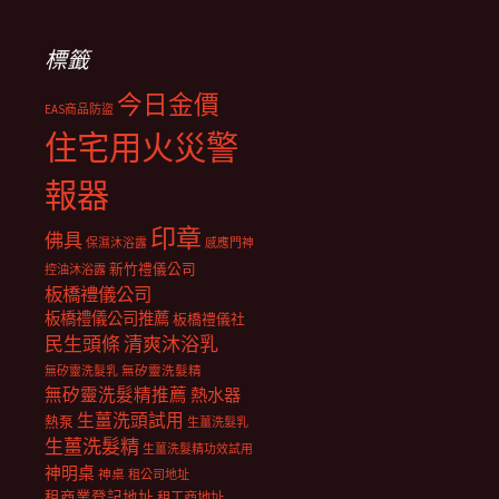
標籤
今日金價
EAS商品防盜
住宅用火災警
報器
印章
佛具
保濕沐浴露
感應門神
新竹禮儀公司
控油沐浴露
板橋禮儀公司
板橋禮儀公司推薦
板橋禮儀社
民生頭條
清爽沐浴乳
無矽靈洗髮乳
無矽靈洗髮精
無矽靈洗髮精推薦
熱水器
生薑洗頭試用
熱泵
生薑洗髮乳
生薑洗髮精
生薑洗髮精功效試用
神明桌
神桌
租公司地址
租商業登記地址
租工商地址