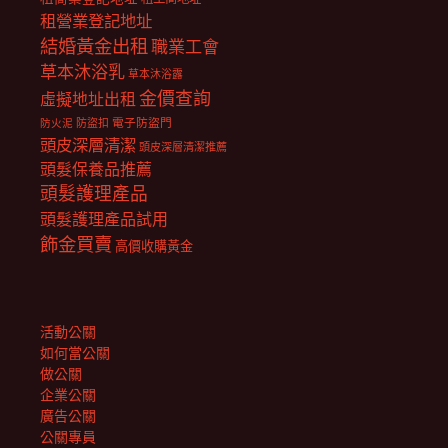
租營業登記地址
結婚黃金出租
職業工會
草本沐浴乳
草本沐浴露
金價查詢
虛擬地址出租
電子防盜門
防盜扣
防火泥
頭皮深層清潔
頭皮深層清潔推薦
頭髮保養品推薦
頭髮護理產品
頭髮護理產品試用
飾金買賣
高價收購黃金
活動公關
如何當公關
做公關
企業公關
廣告公關
公關專員