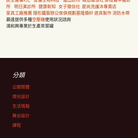
民生醫事X光
昱倫生物科技
龍田診所
婦幼徵信社
廖桂聲中醫診
所
明日美診所
健康新知
女子徵信社
麼尚洗護沐專賣店
家具工廠推薦
隱形鐵窗
辦公傢俱規劃
基隆婚紗
道具製作
消防水帶
晨達提供多種
空壓機
使用狀況諮詢
鴻和興專業於生產茶葉罐
分類
公關媒體
燈光設計
生活情報
舞台設計
課程