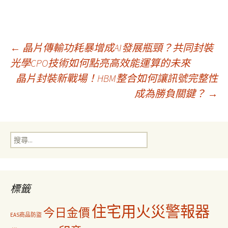
文
←
晶片傳輸功耗暴增成AI發展瓶頸？共同封裝
光學CPO技術如何點亮高效能運算的未來
晶片封裝新戰場！HBM整合如何讓訊號完整性
章
成為勝負關鍵？
→
導
搜
覽
尋
關
鍵
字:
標籤
住宅用火災警報器
今日金價
EAS商品防盜