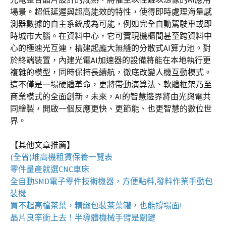
場景。超低延遲與超高能效的特性，使得即時處理海量感
測器數據的自主系統成為可能，例如完全自動駕駛車或即
時城市大腦。在資料中心，它可實現機櫃間甚至跨資料中
心的極速光互連，構建起龐大無縫的分散式AI算力池。對
於終端裝置，內建光電AI加速器的設備將能在本地執行更
複雜的模型，同時保持長續航，徹底改變人機互動模式。
這不僅是一場硬體革命，更將帶動演算法、軟體框架乃至
商業模式的全面創新。未來，AI的智慧邊界將由光與電共
同繪製，開啟一個反應更快、更節能、也更智慧的數位世
界。
【其他文章推薦】
(全省)
堆高機
租賃保養一覽表
零件量產就選
CNC車床
全自動
SMD電子零件技術機器
，方便點料,發料作業手動包
裝機
買不起高檔茶葉，精緻包裝
茶葉罐
，也能撐場面!
晶片良率衝上去！
半導體機械手臂
是關鍵