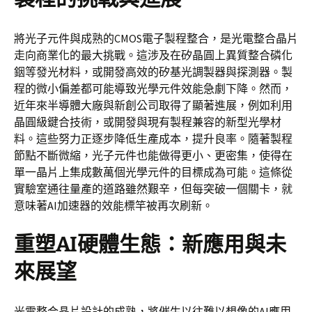
將光子元件與成熟的CMOS電子製程整合，是光電整合晶片
走向商業化的最大挑戰。這涉及在矽晶圓上異質整合磷化
銦等發光材料，或開發高效的矽基光調製器與探測器。製
程的微小偏差都可能導致光學元件效能急劇下降。然而，
近年來半導體大廠與新創公司取得了顯著進展，例如利用
晶圓級鍵合技術，或開發與現有製程兼容的新型光學材
料。這些努力正逐步降低生產成本，提升良率。隨著製程
節點不斷微縮，光子元件也能做得更小、更密集，使得在
單一晶片上集成數萬個光學元件的目標成為可能。這條從
實驗室通往量產的道路雖然艱辛，但每突破一個關卡，就
意味著AI加速器的效能標竿被再次刷新。
重塑AI硬體生態：新應用與未
來展望
光電整合晶片設計的成熟，將催生以往難以想像的AI應用