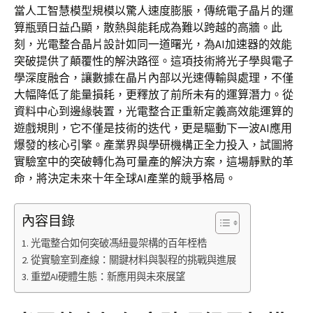
當人工智慧模型規模以驚人速度膨脹，傳統電子晶片的運
算瓶頸日益凸顯，散熱與能耗成為難以跨越的高牆。此
刻，光電整合晶片設計如同一道曙光，為AI加速器的效能
突破提供了顛覆性的解決路徑。這項技術將光子學與電子
學深度融合，讓數據在晶片內部以光速傳輸與處理，不僅
大幅降低了能量損耗，更釋放了前所未有的運算潛力。從
資料中心到邊緣裝置，光電整合正重新定義高效能運算的
遊戲規則，它不僅是技術的迭代，更是驅動下一波AI應用
爆發的核心引擎。產業界與學研機構正全力投入，試圖將
實驗室中的突破轉化為可量產的解決方案，這場靜默的革
命，將決定未來十年全球AI產業的競爭格局。
內容目錄
光電整合如何突破馮紐曼架構的百年桎梏
從實驗室到產線：關鍵材料與製程的挑戰與進展
重塑AI硬體生態：新應用與未來展望