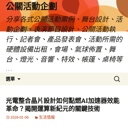
公關活動企劃
分享各式公關活動案例、舞台設計、活
動企劃、表演節目設計、公關活動執
行、記者會、產品發表會、活動所需的
硬體設備出租，會場、氣球佈置、舞
台、燈光、音響、特效、帳篷、桌椅等
…
跳
搜
選單
至
尋
主
關
要
鍵
光電整合晶片設計如何點燃AI加速器效能
內
字:
革命？揭開運算新紀元的關鍵技術
容
2026-01-06
生活情報