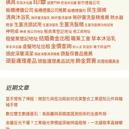
印章
佛具
新竹禮儀公司
保濕沐浴露
感應門神
控油沐浴露
民生頭條
板橋禮儀公司
板橋禮儀公司推薦
板橋禮儀社
清爽沐浴乳
無矽靈洗髮精推薦
熱水器
無矽靈洗髮乳
無矽靈洗髮精
生薑洗髮精
生薑洗頭試用
熱泵
生薑洗髮乳
生薑洗髮精功效試用
神明桌
租商業登記地址
神桌
租工商地址
租公司地址
結婚黃金出租
職業工會
草本沐浴乳
租營業登記地址
金價查詢
虛擬地址出租
電子防盜門
草本沐浴露
防盜扣
防火泥
頭皮深層清潔
頭髮保養品推薦
頭皮深層清潔推薦
飾金買賣
頭髮護理產品
頭髮護理產品試用
高價收購黃金
近期文章
當手臂有了神經：微型化與低功耗如何完美整合工業感知元件與機
械手臂
數位雙生數據基石：長距離與高精度感測技術的全面布局
金屬反光干擾？工業級光學模組突破辨識極限，一次讀取率直線攀
升