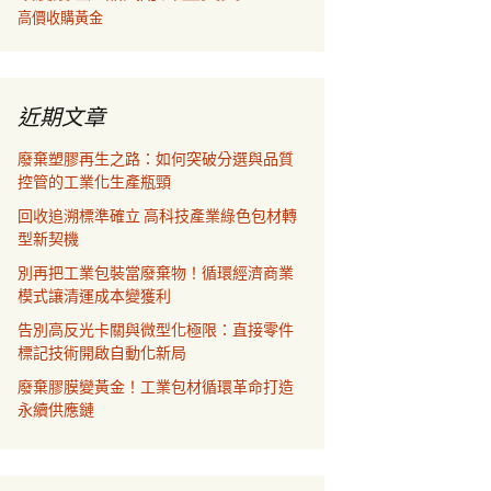
高價收購黃金
近期文章
廢棄塑膠再生之路：如何突破分選與品質
控管的工業化生產瓶頸
回收追溯標準確立 高科技產業綠色包材轉
型新契機
別再把工業包裝當廢棄物！循環經濟商業
模式讓清運成本變獲利
告別高反光卡關與微型化極限：直接零件
標記技術開啟自動化新局
廢棄膠膜變黃金！工業包材循環革命打造
永續供應鏈