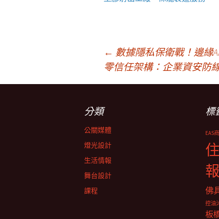
文
←
數據隱私保衛戰！邊緣A
零信任架構：企業資安防
章
分類
標
導
公關媒體
EAS
覽
燈光設計
生活情報
舞台設計
佛
課程
控油
板