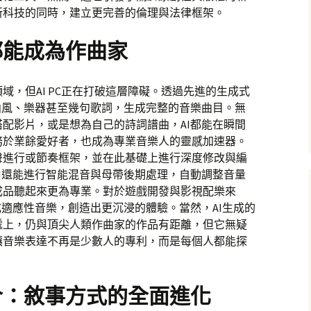
新科技的同時，建立更完善的倫理與法律框架。
都能成為作曲家
域，但AI PC正在打破這層障礙。透過先進的生成式
曲風、樂器甚至幾句歌詞，生成完整的音樂曲目。無
配影片，或是想為自己的詩詞譜曲，AI都能在瞬間
務於業餘愛好者，也成為專業音樂人的靈感加速器。
聲進行或節奏框架，並在此基礎上進行深度修改與編
I還能進行智能混音與母帶後期處理，自動調整音量
成品聽起來更為專業。對於遊戲開發與影視配樂來
成適應性音樂，創造出更沉浸的體驗。當然，AI生成的
遞上，仍與頂尖人類作曲家的作品有距離，但它無疑
讓音樂表達不再是少數人的專利，而是每個人都能探
合：敘事方式的全面進化