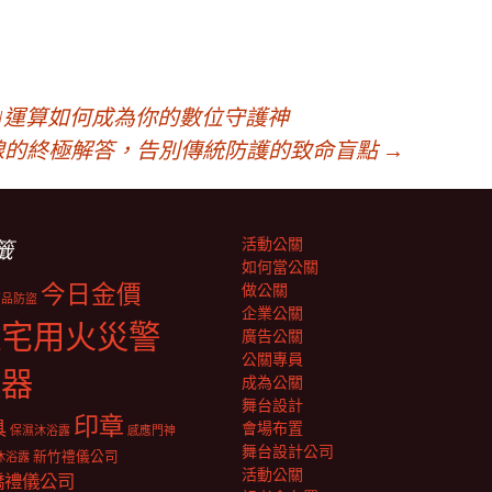
I運算如何成為你的數位守護神
線的終極解答，告別傳統防護的致命盲點
→
活動公關
籤
如何當公關
今日金價
做公關
商品防盜
企業公關
住宅用火災警
廣告公關
公關專員
報器
成為公關
舞台設計
印章
具
會場布置
保濕沐浴露
感應門神
舞台設計公司
新竹禮儀公司
沐浴露
活動公關
橋禮儀公司