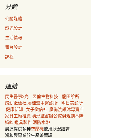
分類
公關媒體
燈光設計
生活情報
舞台設計
課程
連結
民生醫事X光
昱倫生物科技
龍田診所
婦幼徵信社
廖桂聲中醫診所
明日美診所
健康新知
女子徵信社
麼尚洗護沐專賣店
家具工廠推薦
隱形鐵窗
辦公傢俱規劃
基隆
婚紗
道具製作
消防水帶
晨達提供多種
空壓機
使用狀況諮詢
鴻和興專業於生產茶葉罐