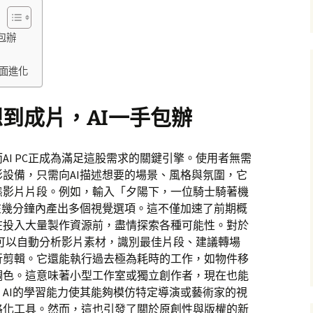
包辦
面進化
到成片，AI一手包辦
AI PC正成為滿足這股需求的關鍵引擎。使用者無需
設備，只需向AI描述想要的場景、風格與氛圍，它
態影片片段。例如，輸入「夕陽下，一位騎士騎著機
在幾分鐘內產出多個視覺選項。這不僅加速了前期概
在投入大量製作資源前，盡情探索各種可能性。對於
功能可以自動分析影片素材，識別最佳片段、建議轉場
行剪輯。它還能執行過去極為耗時的工作，如物件移
調色。這意味著小型工作室或獨立創作者，現在也能
AI的學習能力使其能夠模仿特定導演或藝術家的視
格化工具。然而，這也引發了關於原創性與版權的新