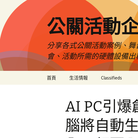
公關活動
分享各式公關活動案例、舞
會、活動所需的硬體設備出
跳
首頁
生活情報
Classifieds
至
主
要
AI PC
內
容
腦將自動