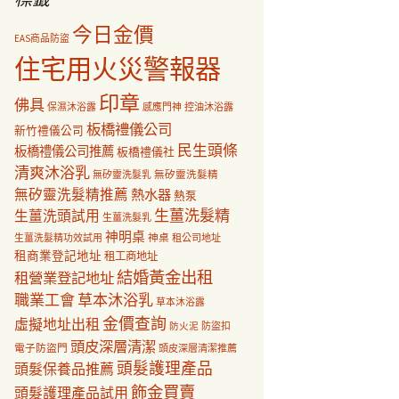
今日金價
EAS商品防盜
住宅用火災警報器
印章
佛具
保濕沐浴露
感應門神
控油沐浴露
板橋禮儀公司
新竹禮儀公司
民生頭條
板橋禮儀公司推薦
板橋禮儀社
清爽沐浴乳
無矽靈洗髮乳
無矽靈洗髮精
無矽靈洗髮精推薦
熱水器
熱泵
生薑洗髮精
生薑洗頭試用
生薑洗髮乳
神明桌
神桌
生薑洗髮精功效試用
租公司地址
租商業登記地址
租工商地址
結婚黃金出租
租營業登記地址
職業工會
草本沐浴乳
草本沐浴露
金價查詢
虛擬地址出租
防盜扣
防火泥
頭皮深層清潔
電子防盜門
頭皮深層清潔推薦
頭髮護理產品
頭髮保養品推薦
飾金買賣
頭髮護理產品試用