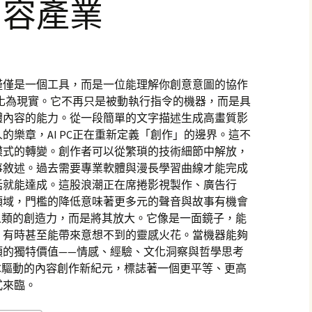
內容產業
僅僅是一個工具，而是一位能理解你創意意圖的協作
想像化為現實。它不再只是被動執行指令的機器，而是具
體內容的能力。從一段簡單的文字描述生成高畫質影
的樂章，AI PC正在重新定義「創作」的邊界。這不
模式的轉變。創作者可以從繁瑣的技術細節中解放，
事敘述。過去需要專業軟體與漫長學習曲線才能完成
話就能達成。這股浪潮正在席捲影視製作、廣告行
領域，門檻的降低意味著更多元的聲音與故事有機會
人類的創造力，而是將其放大。它像是一面鏡子，能
，有時甚至能帶來意想不到的靈感火花。當機器能夠
類的獨特價值——情感、經驗、文化洞察與哲學思考
PC驅動的內容創作新紀元，標誌著一個更平等、更高
式來臨。