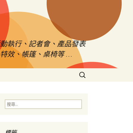
活動執行、記者會、產品發表
特效、帳篷、桌椅等 …
搜
尋
關
鍵
字:
搜
尋
關
鍵
字:
標籤