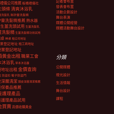
記者會布置
禮儀公司推薦
板橋禮儀社
發表會布置
生頭條
清爽沐浴乳
活動企劃設計
靈洗髮乳
無矽靈洗髮精
舞台表演
矽靈洗髮精推薦
熱水器
媒體公關經營
生薑洗頭試用
生薑洗髮乳
媒體活動舞台設計
薑洗髮精
生薑洗髮精功效試用
明桌
神桌
租公司地址
業登記地址
租工商地址
營業登記地址
婚黃金出租
職業工會
分類
本沐浴乳
草本沐浴露
公關媒體
金價查詢
擬地址出租
燈光設計
電子防盜門
防盜扣
泥
皮深層清潔
頭皮深層清潔推薦
生活情報
髮保養品推薦
舞台設計
髮護理產品
課程
髮護理產品試用
金買賣
高價收購黃金