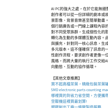
AI PC的強大之處，在於它能
創作者可以從一份詳細的劇本或故
景影像、背景音樂甚至簡單動畫
個行銷廣告或一門線上課程內容
對不同受眾族群，生成個性化的
轉化為生動的多媒體互動內容。此
與擴充，針對同一核心訊息，生
多元版本。這不僅確保了訊息的
性創作流程，要求創作者更像一
風格，而將大量的執行工作交給A
向動態、互動的協作循環。
【其他文章推薦】
買不起高檔茶葉，精緻包裝
茶葉
SMD electronic parts counting ma
哪裡買的到省力省空間，方便攜
空壓機
這裡買最划算!
塑膠射出工廠
一條龍製造服務