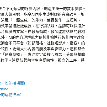
無縫整合不同類型的媒體內容，創造出統一的敘事體驗。
事大綱開始，指令AI同步生成對應的旁白語音、場
。這種「一體生成」的能力，使得製作一支短片、一
的效率呈指數級成長。在行銷領域，品牌可以快速針
影片與廣告文案。在教育領域，教師能將枯燥的教材
外，AI的內容理解能力使其能夠進行智能內容改寫
成適合不同平台（如部落格、社群短影片、播客）的
一致性，更最大化內容的觸及率與影響力。這種整合
位「創意總監」，專注於定義核心概念、受眾與整體
I夥伴。這標誌著內容生產從線性、孤立的工序，轉
罐
，也能撐場面!
chine
帶的
購物推車
?