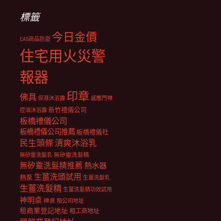
標籤
今日金價
EAS商品防盜
住宅用火災警
報器
印章
佛具
保濕沐浴露
感應門神
新竹禮儀公司
控油沐浴露
板橋禮儀公司
板橋禮儀公司推薦
板橋禮儀社
民生頭條
清爽沐浴乳
無矽靈洗髮乳
無矽靈洗髮精
無矽靈洗髮精推薦
熱水器
生薑洗頭試用
熱泵
生薑洗髮乳
生薑洗髮精
生薑洗髮精功效試用
神明桌
神桌
租公司地址
租商業登記地址
租工商地址