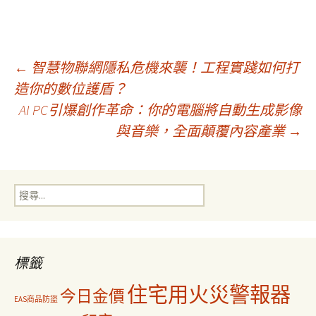
文
←
智慧物聯網隱私危機來襲！工程實踐如何打
造你的數位護盾？
AI PC引爆創作革命：你的電腦將自動生成影像
章
與音樂，全面顛覆內容產業
→
導
搜
覽
尋
關
鍵
字:
標籤
住宅用火災警報器
今日金價
EAS商品防盜