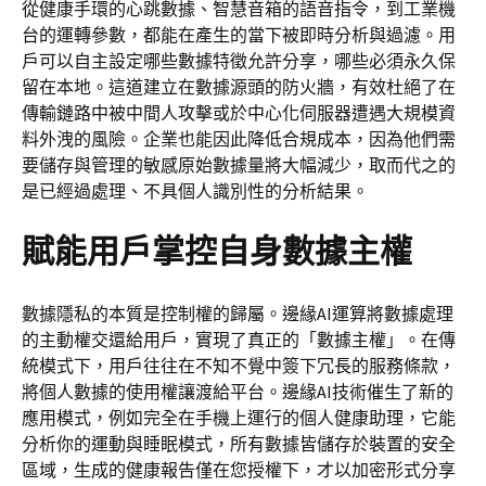
從健康手環的心跳數據、智慧音箱的語音指令，到工業機
台的運轉參數，都能在產生的當下被即時分析與過濾。用
戶可以自主設定哪些數據特徵允許分享，哪些必須永久保
留在本地。這道建立在數據源頭的防火牆，有效杜絕了在
傳輸鏈路中被中間人攻擊或於中心化伺服器遭遇大規模資
料外洩的風險。企業也能因此降低合規成本，因為他們需
要儲存與管理的敏感原始數據量將大幅減少，取而代之的
是已經過處理、不具個人識別性的分析結果。
賦能用戶掌控自身數據主權
數據隱私的本質是控制權的歸屬。邊緣AI運算將數據處理
的主動權交還給用戶，實現了真正的「數據主權」。在傳
統模式下，用戶往往在不知不覺中簽下冗長的服務條款，
將個人數據的使用權讓渡給平台。邊緣AI技術催生了新的
應用模式，例如完全在手機上運行的個人健康助理，它能
分析你的運動與睡眠模式，所有數據皆儲存於裝置的安全
區域，生成的健康報告僅在您授權下，才以加密形式分享