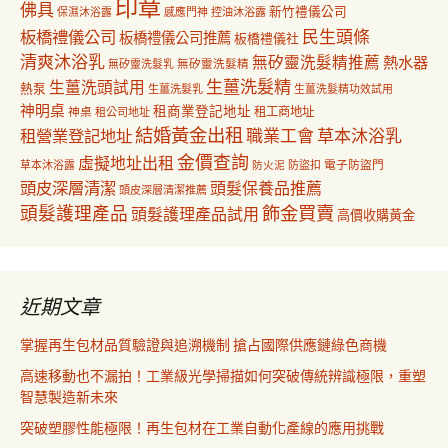
印章
佛具
新竹禮儀公司
保濕沐浴露
感應門神
控油沐浴露
民生頭條
板橋禮儀公司
板橋禮儀公司推薦
板橋禮儀社
清爽沐浴乳
無矽靈洗髮精推薦
熱水器
無矽靈洗髮乳
無矽靈洗髮精
生薑洗髮精
生薑洗頭試用
熱泵
生薑洗髮乳
生薑洗髮精功效試用
神明桌
租商業登記地址
神桌
租工商地址
租公司地址
結婚黃金出租
職業工會
草本沐浴乳
租營業登記地址
金價查詢
虛擬地址出租
電子防盜門
草本沐浴露
防盜扣
防火泥
頭皮深層清潔
頭髮保養品推薦
頭皮深層清潔推薦
飾金買賣
頭髮護理產品
頭髮護理產品試用
高價收購黃金
近期文章
掌握再生包材品質驗證與追溯機制 搶占國際供應鏈綠色商機
高速移動也不漏拍！工業級光學掃描如何突破傳統辨識極限，重塑
智慧製造新未來
突破塑膠性能極限！再生包材在工業自動化產線的應用挑戰