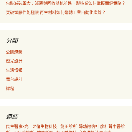
包裝減碳革命：減薄與回收雙軌並進，製造業如何掌握關鍵策略？
突破塑膠性能極限 再生材料如何翻轉工業自動化產線？
分類
公關媒體
燈光設計
生活情報
舞台設計
課程
連結
民生醫事X光
昱倫生物科技
龍田診所
婦幼徵信社
廖桂聲中醫診