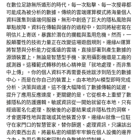
在數位足跡無所遁形的時代，每一次點擊、每一次搜尋都
可能成為被分析的數據。傳統的雲端運算模式將海量個人
資料匯集到遠端伺服器，無形中創造了巨大的隱私風險與
單點故障。資料在傳輸與儲存的過程中，如同將秘密寫在
明信片上寄送，暴露於潛在的攔截與濫用危機。然而，一
股顛覆性的技術力量正在改變這場遊戲規則。邊緣AI運算
將智慧與分析能力從遙遠的雲端，直接部署到產生數據的
源頭裝置上，無論是智慧型手機、家用攝影機還是工廠的
感測器。這種範式轉移的核心精神是「就地處理，而非集
中上傳」。你的個人資料不再需要長途跋涉到陌生的數據
中心，而是在你自己的裝置上，由本地的AI模型即時完成
分析、決策與過濾。這不僅大幅降低了數據傳輸的延遲，
提升了應用反應速度，更關鍵的是，它從根本上重塑了數
據隱私的防護邏輯。敏感資訊從一開始就留在本地，只有
經過匿名化處理、脫敏後的必要結果或非隱私性的洞察，
才會選擇性地與雲端或其他裝置分享。邊緣AI就像一位駐
守在家門口的智慧管家，替你篩選、處理資訊，只讓該出
去的東西出去，將最私密的細節牢牢鎖在個人設備的邊界
之內，為用戶重新奪回對自身數據的控制權。