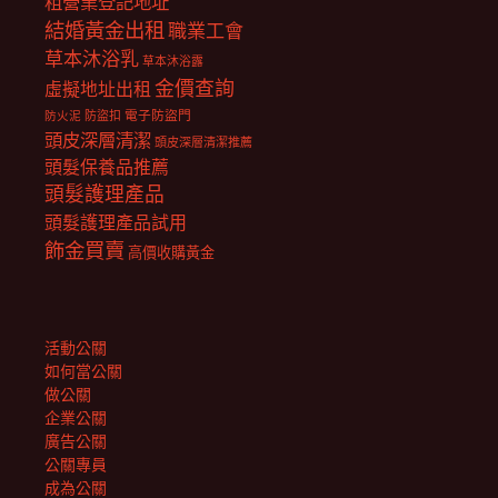
租營業登記地址
結婚黃金出租
職業工會
草本沐浴乳
草本沐浴露
金價查詢
虛擬地址出租
電子防盜門
防盜扣
防火泥
頭皮深層清潔
頭皮深層清潔推薦
頭髮保養品推薦
頭髮護理產品
頭髮護理產品試用
飾金買賣
高價收購黃金
活動公關
如何當公關
做公關
企業公關
廣告公關
公關專員
成為公關