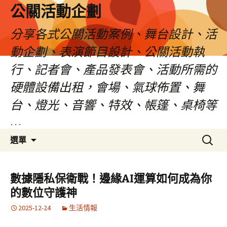
公關活動企劃
分享各式公關活動案例、舞台設計、活
動企劃、表演節目設計、公關活動執
行、記者會、產品發表會、活動所需的
硬體設備出租，會場、氣球佈置、舞
台、燈光、音響、特效、帳篷、桌椅等
…
跳
搜
選單
至
尋
主
關
要
鍵
數據隱私保衛戰！邊緣AI運算如何成為你
內
字:
的數位守護神
容
2025-12-24
生活情報