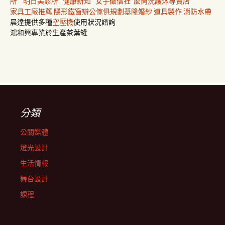
所
明日美診所
健康新知
女子徵信社
麼尚洗護沐專賣店
家具工廠推薦
隱形鐵窗
辦公傢俱規劃
基隆婚紗
道具製作
消防水帶
晨達提供多種
空壓機
使用狀況諮詢
鴻和興專業於生產茶葉罐
分類
公關媒體
燈光設計
生活情報
舞台設計
課程