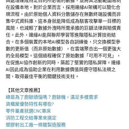
與處理達成特定目的所必需的數據，並將其活動範圍限制
在設備本地。對於企業而言，採用邊緣AI架構可以簡化合
規流程。由於原始個人資料分散儲存在無數終端設備而非
集中式資料庫，這本身就能降低成為駭客攻擊單一目標的
風險，也減輕了數據外洩時所需承擔的巨額法律與賠償責
任。此外，邊緣AI能與聯邦學習等進階隱私計算技術結
合。在多個裝置的本地AI模型各自訓練後，只交換模型參
數的更新值（而非原始數據），在雲端聚合出一個更強大
的全局模型。這個過程確保了原始數據「可用不可見」，
在促進AI協作創新的同時，築起了堅實的隱私屏障。邊緣
AI因此成為協助企業在利用數據價值與遵守隱私法規之
間，取得最佳平衡的關鍵技術支柱。
【其他文章推薦】
總是為了廚餘煩惱嗎？
廚餘機
，滿足多樣需求
貨櫃屋
優勢特性有哪些?
零件量產就選
CNC車床
消防工程
交給專業來搞定
塑膠射出工廠
一條龍製造服務