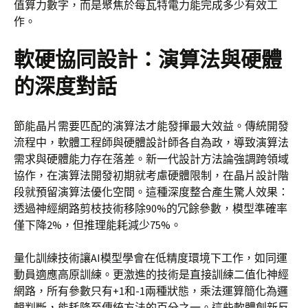
值算力數字，而是聚焦於每瓦特電力能完成多少有效工
作。
軟硬協同設計：演算法與硬體
的深度對話
節能晶片需要匹配的演算法才能發揮最大效益。傳統開發
流程中，軟體工程師與硬體設計師各自為政，導致演算法
需求與硬體能力存在落差。新一代設計方法論強調跨領域
協作，在演算法開發初期就考慮硬體限制，在晶片設計階
段就預留演算法優化空間。這種深度整合產生驚人效果：
透過神經網路剪枝技術移除90%的冗餘參數，模型準確率
僅下降2%，但推理能耗減少75%。
量化訓練技術讓AI模型學會在低精度環境下工作，如同運
動員適應高原訓練。更激進的技術是直接訓練二值化神經
網路，所有參數只有+1和-1兩種狀態，乘法運算簡化為邏
輯判斷，能耗降至傳統方法的百分之一。這些軟體創新反