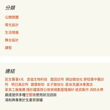
分類
公關媒體
燈光設計
生活情報
舞台設計
課程
連結
民生醫事X光
昱倫生物科技
龍田診所
婦幼徵信社
廖桂聲中醫診
所
明日美診所
健康新知
女子徵信社
麼尚洗護沐專賣店
家具工廠推薦
隱形鐵窗
辦公傢俱規劃
基隆婚紗
道具製作
消防水帶
晨達提供多種
空壓機
使用狀況諮詢
鴻和興專業於生產茶葉罐