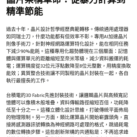
精準節能
過去十年，晶片設計哲學經歷典範轉移。傳統通用處理器
如同瑞士刀，什麼功能都有但效率不彰。專用AI加速晶片
則像手術刀，針對神經網路運算特化設計，能在相同任務
下減少90%能耗。這種專用化趨勢體現在三個層面：記憶
體與運算單元的距離縮短至奈米等級，減少資料搬運的耗
電；運算精度從32位元浮點數降至8位元整數，用精度換取
能效；異質整合技術讓不同製程的晶片封裝在一起，各自
執行最擅長的工作。
台積電的3D Fabric先進封裝技術，讓邏輯晶片與高頻寬記
憶體可以像積木般堆疊，資料傳輸路徑縮短百倍，功耗降
低至十分之一。這種立體化設計思維，打破傳統平面佈局
的物理限制。另一方面，類比運算晶片開始嶄露頭角，直
接將感測器訊號轉換為神經網路可處理的格式，跳過耗電
的數位轉換步驟。這些創新架構的共通點是：不再追求峰