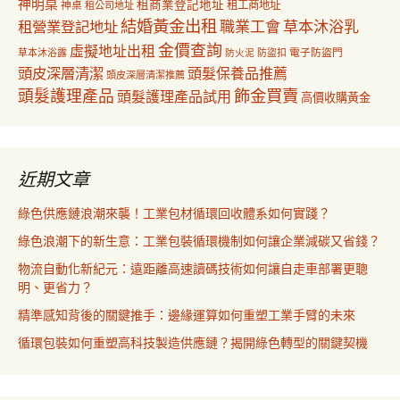
神明桌
租商業登記地址
神桌
租工商地址
租公司地址
結婚黃金出租
職業工會
草本沐浴乳
租營業登記地址
金價查詢
虛擬地址出租
電子防盜門
草本沐浴露
防盜扣
防火泥
頭皮深層清潔
頭髮保養品推薦
頭皮深層清潔推薦
飾金買賣
頭髮護理產品
頭髮護理產品試用
高價收購黃金
近期文章
綠色供應鏈浪潮來襲！工業包材循環回收體系如何實踐？
綠色浪潮下的新生意：工業包裝循環機制如何讓企業減碳又省錢？
物流自動化新紀元：遠距離高速讀碼技術如何讓自走車部署更聰
明、更省力？
精準感知背後的關鍵推手：邊緣運算如何重塑工業手臂的未來
循環包裝如何重塑高科技製造供應鏈？揭開綠色轉型的關鍵契機