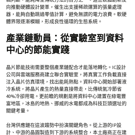
向推動硬體設計變革，催生出支援稀疏運算的張量處理
器，能夠自動跳過零值計算，避免無謂的電力浪費。軟硬
體界限逐漸模糊，形成良性循環的生態系統。
產業鏈動員：從實驗室到資料
中心的節能實踐
晶片節能技術需要整個產業鏈配合才能落地轉化。IC設計
公司與雲端服務商建立聯合實驗室，將真實工作負載直接
注入晶片仿真環境，找出能耗熱點。資料中心開始部署液
冷系統，將晶片產生的熱量直接帶走，比傳統氣冷節省
40%冷卻用電。更前瞻的規劃是將資料中心建置在綠電豐
富地區，冰島的地熱、挪威的水電都成為科技巨頭選址的
關鍵考量。
台灣供應鏈在這波趨勢中扮演關鍵角色。從上游的IP設
計、中游的晶圓製造到下游的系統整合，本土廠商正在建