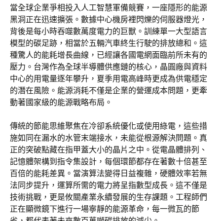
當全球企業爭相投入人工智慧軍備競賽，一座隱形的能源
黑洞正在迅速擴張。數據中心機房裡閃爍的伺服器燈光，
背後是每小時吞噬數萬度電力的巨獸。訓練單一大型語言
模型的碳足跡，相當於五輛汽車終生行駛的排放總和。這
種驚人的能耗增長曲線，已經讓各國電網面臨前所未有的
壓力。台灣作為全球半導體供應鏈的核心，晶圓廠與資料
中心的用電量逐年攀升，夏季用電高峰時更成為供電穩定
的潛在風險。能源消耗不僅是企業的營運成本問題，更牽
動著國家級的能源戰略布局。
傳統的節能思維聚焦在冷卻系統優化或使用綠電，這些措
施如同在漏水的水管末端接水，未能從根源解決問題。真
正的突破點藏在指甲蓋大小的晶片之中。從電晶體排列、
記憶體架構到指令集設計，每個環節都存在著數十倍甚至
百倍的能耗差異。當演算法變得日益複雜，硬體效率若無
法同步提升，運算所需的電力將呈指數型成長。這不僅是
技術挑戰，更是攸關產業永續發展的生存課題。工程師們
正在顯微鏡下進行一場寧靜的能源革命，每一微瓦的節
省，都代表著未來數百萬噸碳排放的減少。