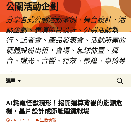
公關活動企劃
分享各式公關活動案例、舞台設計、活
動企劃、表演節目設計、公關活動執
行、記者會、產品發表會、活動所需的
硬體設備出租，會場、氣球佈置、舞
台、燈光、音響、特效、帳篷、桌椅等
…
跳
搜
選單
至
尋
主
關
要
鍵
AI耗電怪獸現形！揭開運算背後的能源危
內
字:
機，晶片設計成節能關鍵戰場
容
2025-12-17
生活情報