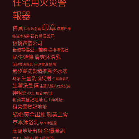
住宅用火災警
報器
印章
佛具
保濕沐浴露
感應門神
新竹禮儀公司
控油沐浴露
板橋禮儀公司
板橋禮儀公司推薦
板橋禮儀社
民生頭條
清爽沐浴乳
無矽靈洗髮乳
無矽靈洗髮精
無矽靈洗髮精推薦
熱水器
生薑洗頭試用
熱泵
生薑洗髮乳
生薑洗髮精
生薑洗髮精功效試用
神明桌
神桌
租公司地址
租商業登記地址
租工商地址
租營業登記地址
結婚黃金出租
職業工會
草本沐浴乳
草本沐浴露
金價查詢
虛擬地址出租
電子防盜門
防盜扣
防火泥