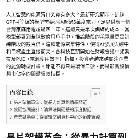
人工智慧的能源胃口究竟有多大？最新研究顯示，訓練
GPT-4等級的模型需要消耗超過5萬度電力，足以供應一個
台灣家庭用電超過四十年。這還只是單次訓練的成本，當
模型部署到全球數億用戶手中，推論階段的耗電量更是訓
練階段的數百倍。這種能源密集特性，使得AI發展與碳中
和目標產生直接衝突。各科技巨頭開始在財報會議中頻繁
提及PUE（電源使用效率）指標，投資者越來越關注企業
的能源轉型計畫。節能不再只是環保口號，而是影響股價
與市佔率的關鍵績效指標。
內容目錄
晶片架構革命：從暴力計算到精準節能
軟硬協同設計：演算法與硬體的深度對話
產業鏈動員：從實驗室到資料中心的節能實踐
晶片架構革命：從暴力計算到