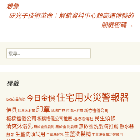
文
想像
矽光子技術革命：解鎖資料中心超高速傳輸的
章
關鍵密碼
→
導
搜
覽
尋
關
鍵
字:
標籤
住宅用火災警報器
今日金價
EAS商品防盜
印章
佛具
新竹禮儀公司
保濕沐浴露
感應門神
控油沐浴露
民生頭條
板橋禮儀公司
板橋禮儀公司推薦
板橋禮儀社
清爽沐浴乳
無矽靈洗髮精推薦
熱水器
無矽靈洗髮乳
無矽靈洗髮精
生薑洗髮精
生薑洗頭試用
熱泵
生薑洗髮乳
生薑洗髮精功效試用