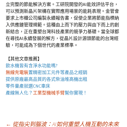
立完整的節能解決方案。工研院開發的AI能效評估平台，
可以預測新晶片架構在實際應用場景的能耗表現。金管會
要求上市櫃公司編製永續報告書，促使企業將節能指標納
入供應鏈管理規範。這種由上而下的壓力與由下而上的創
新結合，正在重塑台灣科技產業的競爭力基礎。當全球都
在尋找AI永續發展的解方，從晶片設計源頭節能的台灣經
驗，可能成為下個世代的產業標準。
【其他文章推薦】
飲水機
皆有含淨水功能嗎?
無線充電裝
置
精密加工元件等產品之經銷
提供原廠最高品質的各式柴油
堆高機
出租
零件量產就選
CNC車床
產線無人化？
工業型機械手臂
幫你實現！
←
從指尖到腦波：AI如何重塑人機互動的未來