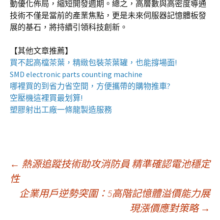
動優化佈局，縮短開發週期。總之，高層數與高密度導通
技術不僅是當前的產業焦點，更是未來伺服器記憶體板發
展的基石，將持續引領科技創新。
【其他文章推薦】
買不起高檔茶葉，精緻包裝
茶葉罐
，也能撐場面!
SMD electronic parts counting machine
哪裡買的到省力省空間，方便攜帶的
購物推車
?
空壓機
這裡買最划算!
塑膠射出工廠
一條龍製造服務
文
←
熱源追蹤技術助攻消防員 精準確認電池穩定
性
企業用戶逆勢突圍：5高階記憶體溢價能力展
章
現漲價應對策略
→