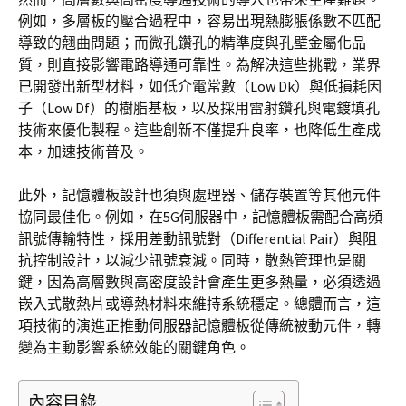
例如，多層板的壓合過程中，容易出現熱膨脹係數不匹配
導致的翹曲問題；而微孔鑽孔的精準度與孔壁金屬化品
質，則直接影響電路導通可靠性。為解決這些挑戰，業界
已開發出新型材料，如低介電常數（Low Dk）與低損耗因
子（Low Df）的樹脂基板，以及採用雷射鑽孔與電鍍填孔
技術來優化製程。這些創新不僅提升良率，也降低生產成
本，加速技術普及。
此外，記憶體板設計也須與處理器、儲存裝置等其他元件
協同最佳化。例如，在5G伺服器中，記憶體板需配合高頻
訊號傳輸特性，採用差動訊號對（Differential Pair）與阻
抗控制設計，以減少訊號衰減。同時，散熱管理也是關
鍵，因為高層數與高密度設計會產生更多熱量，必須透過
嵌入式散熱片或導熱材料來維持系統穩定。總體而言，這
項技術的演進正推動伺服器記憶體板從傳統被動元件，轉
變為主動影響系統效能的關鍵角色。
內容目錄