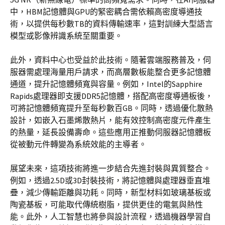
中，HBM記憶體與GPU的緊密耦合需依賴高密度導通技
術，以提供每秒數TB的資料傳輸速率，這對訓練大型語言
模型或影像辨識系統至關重要。
此外，資料中心也受益於此技術。隨著雲端服務普及，伺
服器需處理海量用戶請求，而高層數板能整合更多記憶體
通道，提升記憶體頻寬與容量。例如，Intel的Sapphire
Rapids處理器即支援DDR5記憶體，搭配高密度導通板後，
可將記憶體頻寬提升至每秒數百GB。同時，透過優化散熱
設計，如嵌入石墨烯散熱片，能有效控制高密度元件產生
的熱量，延長設備壽命。這些應用正推動伺服器記憶體板
從被動元件轉變為系統效能的主導者。
展望未來，這項技術將進一步結合先進封裝與異質整合。
例如，透過2.5D或3D封裝技術，將記憶體與處理器垂直堆
疊，減少傳輸距離與功耗。同時，新型材料如玻璃基板或
陶瓷基板，可能取代傳統樹脂，提供更佳的電氣與熱性
能。此外，人工智慧也將參與設計流程，透過機器學習自