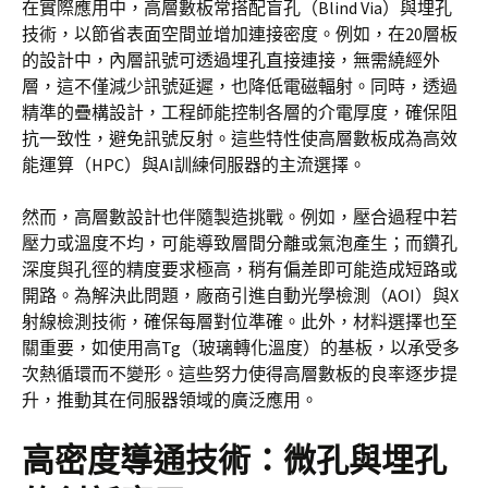
在實際應用中，高層數板常搭配盲孔（Blind Via）與埋孔
技術，以節省表面空間並增加連接密度。例如，在20層板
的設計中，內層訊號可透過埋孔直接連接，無需繞經外
層，這不僅減少訊號延遲，也降低電磁輻射。同時，透過
精準的疊構設計，工程師能控制各層的介電厚度，確保阻
抗一致性，避免訊號反射。這些特性使高層數板成為高效
能運算（HPC）與AI訓練伺服器的主流選擇。
然而，高層數設計也伴隨製造挑戰。例如，壓合過程中若
壓力或溫度不均，可能導致層間分離或氣泡產生；而鑽孔
深度與孔徑的精度要求極高，稍有偏差即可能造成短路或
開路。為解決此問題，廠商引進自動光學檢測（AOI）與X
射線檢測技術，確保每層對位準確。此外，材料選擇也至
關重要，如使用高Tg（玻璃轉化溫度）的基板，以承受多
次熱循環而不變形。這些努力使得高層數板的良率逐步提
升，推動其在伺服器領域的廣泛應用。
高密度導通技術：微孔與埋孔