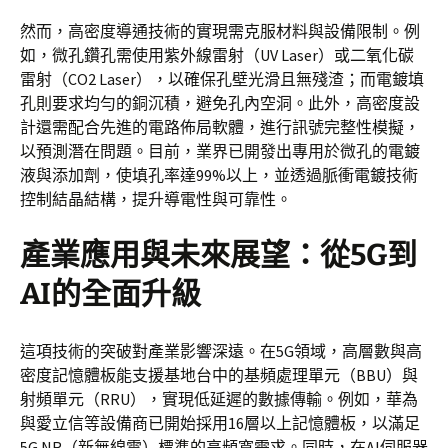
然而，高密度導通技術的實現需克服材料與設備限制。例
如，微孔鑽孔需使用紫外線雷射（UV Laser）或二氧化碳
雷射（CO2 Laser），以確保孔壁光滑且無殘渣；而電鍍填
孔則要求均勻的銅沉積，避免孔內空洞。此外，高密度設
計還需配合先進的電路佈局軟體，進行訊號完整性模擬，
以預測潛在問題。目前，業界已開發出專用於微孔的電鍍
液與添加劑，使填孔率達99%以上，並透過脈衝電鍍技術
控制結晶結構，提升導電性與可靠性。
產業應用與未來展望：從5G到
AI的全面升級
這項技術的突破對產業影響深遠。在5G領域，高層數與高
密度記憶體板能支援基地台中的基頻處理單元（BBU）與
射頻單元（RRU），實現低延遲的數據傳輸。例如，華為
與愛立信等設備商已開始採用16層以上記憶體板，以滿足
5G NR（新無線電）標準的高頻寬需求。同時，在AI伺服器