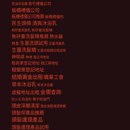
新竹禮儀公司
控油沐浴露
板橋禮儀公司
板橋禮儀公司推薦
板橋禮儀社
民生頭條
清爽沐浴乳
無矽靈洗髮乳
無矽靈洗髮精
無矽靈洗髮精推薦
熱水器
生薑洗頭試用
熱泵
生薑洗髮乳
生薑洗髮精
生薑洗髮精功效試用
神明桌
神桌
租公司地址
租商業登記地址
租工商地址
租營業登記地址
結婚黃金出租
職業工會
草本沐浴乳
草本沐浴露
金價查詢
虛擬地址出租
電子防盜門
防盜扣
防火泥
頭皮深層清潔
頭皮深層清潔推薦
頭髮保養品推薦
頭髮護理產品
頭髮護理產品試用