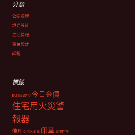
分類
公關媒體
燈光設計
生活情報
舞台設計
課程
標籤
今日金價
EAS商品防盜
住宅用火災警
報器
印章
佛具
保濕沐浴露
感應門神