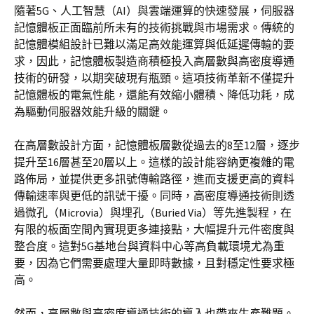
隨著5G、人工智慧（AI）與雲端運算的快速發展，伺服器
記憶體板正面臨前所未有的技術挑戰與市場需求。傳統的
記憶體模組設計已難以滿足高效能運算與低延遲傳輸的要
求，因此，記憶體板製造商積極投入高層數與高密度導通
技術的研發，以期突破現有瓶頸。這項技術革新不僅提升
記憶體板的電氣性能，還能有效縮小體積、降低功耗，成
為驅動伺服器效能升級的關鍵。
在高層數設計方面，記憶體板層數從過去的8至12層，逐步
提升至16層甚至20層以上。這樣的設計能容納更複雜的電
路佈局，並提供更多訊號傳輸路徑，進而支援更高的資料
傳輸速率與更低的訊號干擾。同時，高密度導通技術則透
過微孔（Microvia）與埋孔（Buried Via）等先進製程，在
有限的板面空間內實現更多連接點，大幅提升元件密度與
整合度。這對5G基地台與資料中心等高負載環境尤為重
要，因為它們需要處理大量即時數據，且對穩定性要求極
高。
然而，高層數與高密度導通技術的導入也帶來生產難題。