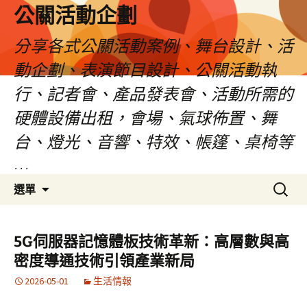
公關活動企劃
分享各式公關活動案例、舞台設計、活
動企劃、表演節目設計、公關活動執
行、記者會、產品發表會、活動所需的
硬體設備出租，會場、氣球佈置、舞
台、燈光、音響、特效、帳篷、桌椅等
…
跳
搜
選單
至
尋
主
關
要
鍵
5G伺服器記憶體板技術革新：高層數與高
內
字:
密度導通技術引領產業新局
容
2026-05-01
生活情報