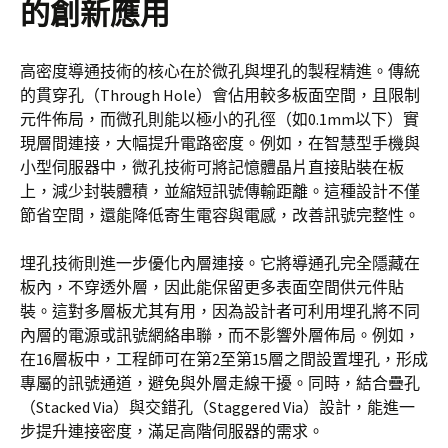
的創新應用
高密度導通技術的核心在於微孔與埋孔的製程精進。傳統
的貫穿孔（Through Hole）會佔用較多板面空間，且限制
元件佈局，而微孔則能以極小的孔徑（如0.1mm以下）實
現層間連接，大幅提升電路密度。例如，在智慧型手機與
小型伺服器中，微孔技術可將記憶體晶片直接貼裝在板
上，減少封裝體積，並縮短訊號傳輸距離。這種設計不僅
節省空間，還能降低寄生電容與電感，改善訊號完整性。
埋孔技術則進一步優化內層連接。它將導通孔完全隱藏在
板內，不穿透外層，因此能保留更多表面空間供元件貼
裝。這對多層板尤其有用，因為設計者可利用埋孔將不同
內層的電源或訊號網絡串聯，而不影響外層佈局。例如，
在16層板中，工程師可在第2至第15層之間設置埋孔，形成
專屬的訊號通道，避免與外層走線干擾。同時，結合疊孔
（Stacked Via）與交錯孔（Staggered Via）設計，能進一
步提升連接密度，滿足高階伺服器的需求。