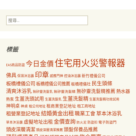
導
搜
覽
尋
關
鍵
字:
標籤
住宅用火災警報器
今日金價
EAS商品防盜
印章
佛具
新竹禮儀公司
保濕沐浴露
感應門神
控油沐浴露
民生頭條
板橋禮儀公司
板橋禮儀公司推薦
板橋禮儀社
清爽沐浴乳
無矽靈洗髮精推薦
熱水器
無矽靈洗髮乳
無矽靈洗髮精
生薑洗髮精
生薑洗頭試用
熱泵
生薑洗髮乳
生薑洗髮精功效試用
神明桌
租商業登記地址
神桌
租工商地址
租公司地址
結婚黃金出租
職業工會
草本沐浴乳
租營業登記地址
金價查詢
虛擬地址出租
電子防盜門
草本沐浴露
防盜扣
防火泥
頭皮深層清潔
頭髮保養品推薦
頭皮深層清潔推薦