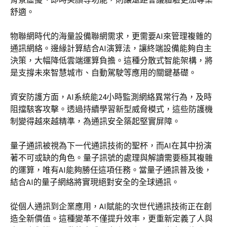
舒適。
物聯網時代的海量設備聯網需求，更需要AI來管理複雜的
通訊網絡。邊緣計算結合AI演算法，讓終端設備能夠自主
決策，大幅降低雲端運算負擔。這種分散式智能架構，將
是支撐未來智慧城市、自動駕駛等應用的關鍵基礎。
資安防護方面，AI系統能24小時監測網絡異常行為，及時
阻擋駭客攻擊。透過持續學習新型威脅模式，這些防護機
制變得越來越精準，為通訊安全築起堅實屏障。
量子通訊被視為下一代通訊技術的聖杯，而AI在其中扮演
著不可或缺的角色。量子訊號的處理與解讀需要極其複雜
的運算，唯有AI能夠勝任這項任務。當量子通訊普及後，
結合AI的量子網絡將實現絕對安全的全球通訊。
從個人通訊到企業應用，AI賦能的次世代通訊技術正在創
造全新價值。這種變革不僅提升效率，更重新定義了人與