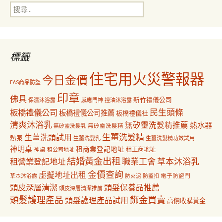
搜
覽
尋
關
鍵
字:
標籤
住宅用火災警報器
今日金價
EAS商品防盜
印章
佛具
新竹禮儀公司
保濕沐浴露
感應門神
控油沐浴露
民生頭條
板橋禮儀公司
板橋禮儀公司推薦
板橋禮儀社
清爽沐浴乳
無矽靈洗髮精推薦
熱水器
無矽靈洗髮乳
無矽靈洗髮精
生薑洗髮精
生薑洗頭試用
熱泵
生薑洗髮乳
生薑洗髮精功效試用
神明桌
租商業登記地址
神桌
租工商地址
租公司地址
結婚黃金出租
職業工會
草本沐浴乳
租營業登記地址
金價查詢
虛擬地址出租
電子防盜門
草本沐浴露
防盜扣
防火泥
頭皮深層清潔
頭髮保養品推薦
頭皮深層清潔推薦
飾金買賣
頭髮護理產品
頭髮護理產品試用
高價收購黃金