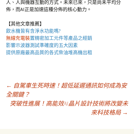
人、人與機器互動的方式。未來已來，只是尚未平均分
佈，而AI正是加速這種分佈的核心動力。
【其他文章推薦】
飲水機
皆有含淨水功能嗎?
無線充電裝
置
精密加工元件等產品之經銷
影響
示波器
測試準確度的五大因素
提供原廠最高品質的各式柴油
堆高機
出租
文
←
自駕車生死時速！超低延遲通訊如何成為安
全關鍵？
突破性進展！高能效AI晶片設計技術將改變未
章
來科技格局
→
導