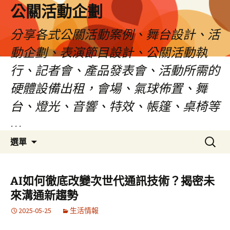
公關活動企劃
分享各式公關活動案例、舞台設計、活
動企劃、表演節目設計、公關活動執
行、記者會、產品發表會、活動所需的
硬體設備出租，會場、氣球佈置、舞
台、燈光、音響、特效、帳篷、桌椅等
…
跳
搜
選單
至
尋
主
關
要
鍵
AI如何徹底改變次世代通訊技術？揭密未
內
字:
來溝通新趨勢
容
2025-05-25
生活情報