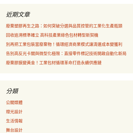
近期文章
廢棄塑膠再生之路：如何突破分選與品質控管的工業化生產瓶頸
回收追溯標準確立 高科技產業綠色包材轉型新契機
別再把工業包裝當廢棄物！循環經濟商業模式讓清運成本變獲利
告別高反光卡關與微型化極限：直接零件標記技術開啟自動化新局
廢棄膠膜變黃金！工業包材循環革命打造永續供應鏈
分類
公關媒體
燈光設計
生活情報
舞台設計