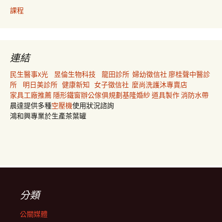
課程
連結
民生醫事X光
昱倫生物科技
龍田診所
婦幼徵信社
廖桂聲中醫診
所
明日美診所
健康新知
女子徵信社
麼尚洗護沐專賣店
家具工廠推薦
隱形鐵窗
辦公傢俱規劃
基隆婚紗
道具製作
消防水帶
晨達提供多種
空壓機
使用狀況諮詢
鴻和興專業於生產茶葉罐
分類
公關媒體