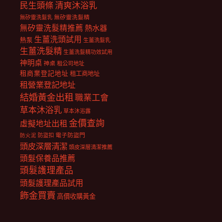
民生頭條
清爽沐浴乳
無矽靈洗髮乳
無矽靈洗髮精
無矽靈洗髮精推薦
熱水器
生薑洗頭試用
熱泵
生薑洗髮乳
生薑洗髮精
生薑洗髮精功效試用
神明桌
神桌
租公司地址
租商業登記地址
租工商地址
租營業登記地址
結婚黃金出租
職業工會
草本沐浴乳
草本沐浴露
金價查詢
虛擬地址出租
電子防盜門
防盜扣
防火泥
頭皮深層清潔
頭皮深層清潔推薦
頭髮保養品推薦
頭髮護理產品
頭髮護理產品試用
飾金買賣
高價收購黃金