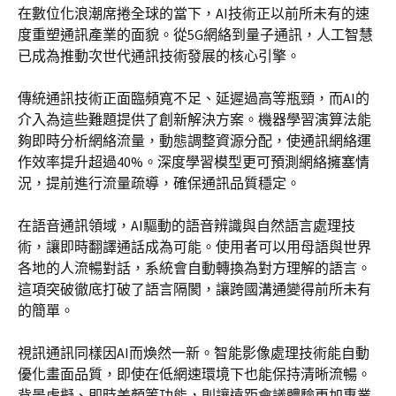
在數位化浪潮席捲全球的當下，AI技術正以前所未有的速
度重塑通訊產業的面貌。從5G網絡到量子通訊，人工智慧
已成為推動次世代通訊技術發展的核心引擎。
傳統通訊技術正面臨頻寬不足、延遲過高等瓶頸，而AI的
介入為這些難題提供了創新解決方案。機器學習演算法能
夠即時分析網絡流量，動態調整資源分配，使通訊網絡運
作效率提升超過40%。深度學習模型更可預測網絡擁塞情
況，提前進行流量疏導，確保通訊品質穩定。
在語音通訊領域，AI驅動的語音辨識與自然語言處理技
術，讓即時翻譯通話成為可能。使用者可以用母語與世界
各地的人流暢對話，系統會自動轉換為對方理解的語言。
這項突破徹底打破了語言隔閡，讓跨國溝通變得前所未有
的簡單。
視訊通訊同樣因AI而煥然一新。智能影像處理技術能自動
優化畫面品質，即使在低網速環境下也能保持清晰流暢。
背景虛擬、即時美顏等功能，則讓遠距會議體驗更加專業