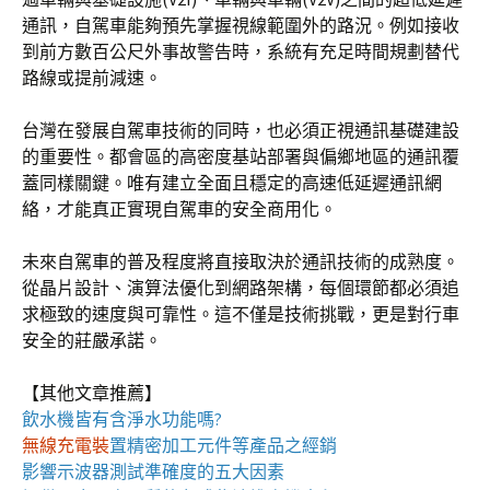
通訊，自駕車能夠預先掌握視線範圍外的路況。例如接收
到前方數百公尺外事故警告時，系統有充足時間規劃替代
路線或提前減速。
台灣在發展自駕車技術的同時，也必須正視通訊基礎建設
的重要性。都會區的高密度基站部署與偏鄉地區的通訊覆
蓋同樣關鍵。唯有建立全面且穩定的高速低延遲通訊網
絡，才能真正實現自駕車的安全商用化。
未來自駕車的普及程度將直接取決於通訊技術的成熟度。
從晶片設計、演算法優化到網路架構，每個環節都必須追
求極致的速度與可靠性。這不僅是技術挑戰，更是對行車
安全的莊嚴承諾。
【其他文章推薦】
飲水機
皆有含淨水功能嗎?
無線充電裝
置
精密加工元件等產品之經銷
影響
示波器
測試準確度的五大因素