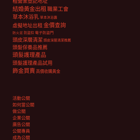
租營業登記地址
結婚黃金出租
職業工會
草本沐浴乳
草本沐浴露
金價查詢
虛擬地址出租
電子防盜門
防盜扣
防火泥
頭皮深層清潔
頭皮深層清潔推薦
頭髮保養品推薦
頭髮護理產品
頭髮護理產品試用
飾金買賣
高價收購黃金
活動公關
如何當公關
做公關
企業公關
廣告公關
公關專員
成為公關