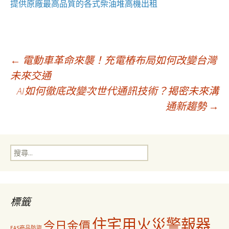
提供原廠最高品質的各式柴油
堆高機
出租
文
←
電動車革命來襲！充電樁布局如何改變台灣
未來交通
AI如何徹底改變次世代通訊技術？揭密未來溝
章
通新趨勢
→
導
搜
覽
尋
關
鍵
字:
標籤
住宅用火災警報器
今日金價
EAS商品防盜