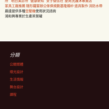
所
明日美診所
健康新知
女子徵信社
麼尚洗護沐專賣店
家具工廠推薦
隱形鐵窗
辦公傢俱規劃
基隆婚紗
道具製作
消防水帶
晨達提供多種
空壓機
使用狀況諮詢
鴻和興專業於生產茶葉罐
分類
公關媒體
燈光設計
生活情報
舞台設計
課程