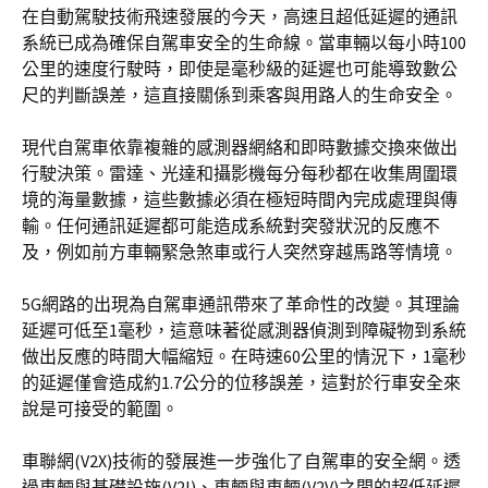
在自動駕駛技術飛速發展的今天，高速且超低延遲的通訊
系統已成為確保自駕車安全的生命線。當車輛以每小時100
公里的速度行駛時，即使是毫秒級的延遲也可能導致數公
尺的判斷誤差，這直接關係到乘客與用路人的生命安全。
現代自駕車依靠複雜的感測器網絡和即時數據交換來做出
行駛決策。雷達、光達和攝影機每分每秒都在收集周圍環
境的海量數據，這些數據必須在極短時間內完成處理與傳
輸。任何通訊延遲都可能造成系統對突發狀況的反應不
及，例如前方車輛緊急煞車或行人突然穿越馬路等情境。
5G網路的出現為自駕車通訊帶來了革命性的改變。其理論
延遲可低至1毫秒，這意味著從感測器偵測到障礙物到系統
做出反應的時間大幅縮短。在時速60公里的情況下，1毫秒
的延遲僅會造成約1.7公分的位移誤差，這對於行車安全來
說是可接受的範圍。
車聯網(V2X)技術的發展進一步強化了自駕車的安全網。透
過車輛與基礎設施(V2I)、車輛與車輛(V2V)之間的超低延遲