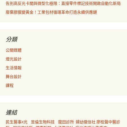
告別高反光卡關與微型化極限：直接零件標記技術開啟自動化新局
廢棄膠膜變黃金！工業包材循環革命打造永續供應鏈
分類
公關媒體
燈光設計
生活情報
舞台設計
課程
連結
民生醫事X光
昱倫生物科技
龍田診所
婦幼徵信社
廖桂聲中醫診