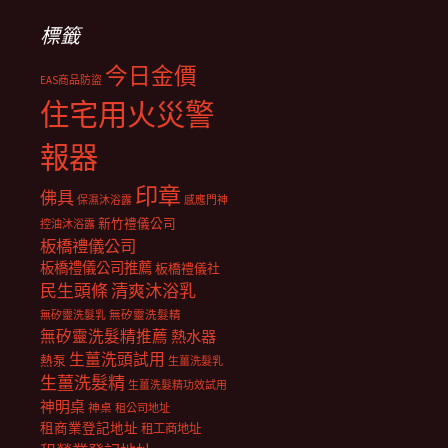
標籤
今日金價
EAS商品防盜
住宅用火災警
報器
印章
佛具
保濕沐浴露
感應門神
新竹禮儀公司
控油沐浴露
板橋禮儀公司
板橋禮儀公司推薦
板橋禮儀社
民生頭條
清爽沐浴乳
無矽靈洗髮乳
無矽靈洗髮精
無矽靈洗髮精推薦
熱水器
生薑洗頭試用
熱泵
生薑洗髮乳
生薑洗髮精
生薑洗髮精功效試用
神明桌
神桌
租公司地址
租商業登記地址
租工商地址