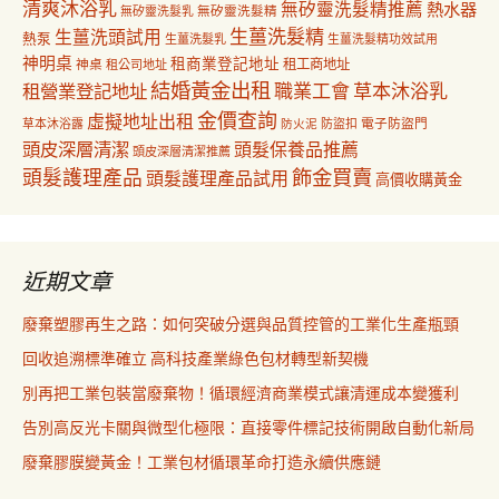
清爽沐浴乳
無矽靈洗髮精推薦
熱水器
無矽靈洗髮乳
無矽靈洗髮精
生薑洗髮精
生薑洗頭試用
熱泵
生薑洗髮乳
生薑洗髮精功效試用
神明桌
租商業登記地址
神桌
租工商地址
租公司地址
結婚黃金出租
職業工會
草本沐浴乳
租營業登記地址
金價查詢
虛擬地址出租
電子防盜門
草本沐浴露
防盜扣
防火泥
頭皮深層清潔
頭髮保養品推薦
頭皮深層清潔推薦
飾金買賣
頭髮護理產品
頭髮護理產品試用
高價收購黃金
近期文章
廢棄塑膠再生之路：如何突破分選與品質控管的工業化生產瓶頸
回收追溯標準確立 高科技產業綠色包材轉型新契機
別再把工業包裝當廢棄物！循環經濟商業模式讓清運成本變獲利
告別高反光卡關與微型化極限：直接零件標記技術開啟自動化新局
廢棄膠膜變黃金！工業包材循環革命打造永續供應鏈