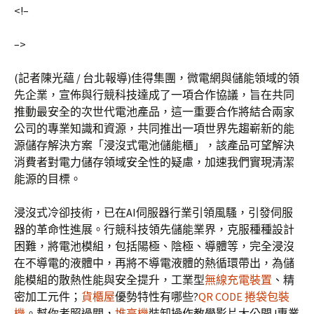
<!–
–>
(記者陳光蘊 / 台北報導)佳得集團，微電網與儲能領域的領
先企業，宣佈與行競科技達成了一項合作協議，旨在共同
推動最安全的次世代電池產品，這一重要合作將結合兩家
公司的專業知識和資源，共同推出一項世界先趨嶄新的能
源儲存解決方案「浸沒式電池儲能櫃」，該產品可望解決
消費者對電力儲存領域安全性的疑慮，加速我們實現清潔
能源的目標。
浸沒式冷卻技術，已在AI伺服器行業引領風騷，引發伺服
器的革命性進展。行競科技領先儲能業界，克服種種設計
困難，將電池模組，包括陽極、陰極、導體等，完全浸沒
在不導電的液體中，再將不導電液體的熱循環帶出，為儲
能模組的散熱性能與安全提升，工業型
無線充電裝置
、精
密加工元件；
貨櫃屋
優勢特性有哪些?
QR CODE 捲袋包裝
機
。幫你考照過關，
堆高機
裝卸操作教學影片大公開 !專業