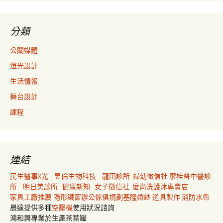
分類
公關媒體
燈光設計
生活情報
舞台設計
課程
連結
民生醫事X光
昱倫生物科技
龍田診所
婦幼徵信社
廖桂聲中醫診
所
明日美診所
健康新知
女子徵信社
麼尚洗護沐專賣店
家具工廠推薦
隱形鐵窗
辦公傢俱規劃
基隆婚紗
道具製作
消防水帶
晨達提供多種
空壓機
使用狀況諮詢
鴻和興專業於生產茶葉罐