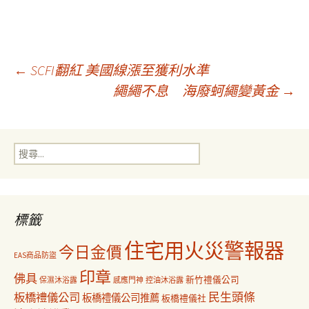
文
←
SCFI翻紅 美國線漲至獲利水準
繩繩不息 海廢蚵繩變黃金
→
章
搜
導
尋
關
鍵
覽
字:
標籤
住宅用火災警報器
今日金價
EAS商品防盜
印章
佛具
新竹禮儀公司
保濕沐浴露
感應門神
控油沐浴露
民生頭條
板橋禮儀公司
板橋禮儀公司推薦
板橋禮儀社