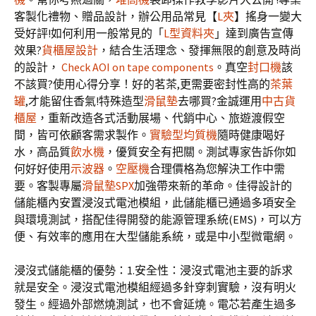
客製化禮物、贈品設計，辦公用品常見【
L夾
】搖身一變大
受好評!如何利用一般常見的「
L型資料夾
」達到廣告宣傳
效果?
貨櫃屋設計
，結合生活理念、發揮無限的創意及時尚
的設計，
Check AOI on tape components
。真空
封口機
該
不該買?使用心得分享！好的茗茶,更需要密封性高的
茶葉
罐
,才能留住香氣!特殊造型
滑鼠墊
去哪買?金誠運用
中古貨
櫃屋
，重新改造各式活動展場、代銷中心、旅遊渡假空
間，皆可依顧客需求製作。
實驗型均質機
隨時健康喝好
水，高品質
飲水機
，優質安全有把關。測試專家告訴你如
何好好使用
示波器
。
空壓機
合理價格為您解決工作中需
要。客製專屬
滑鼠墊
SPX
加強帶來新的革命。佳得設計的
儲能櫃內安置浸沒式電池模組，此儲能櫃已通過多項安全
與環境測試，搭配佳得開發的能源管理系統(EMS)，可以方
便、有效率的應用在大型儲能系統，或是中小型微電網。
浸沒式儲能櫃的優勢：1.安全性：浸沒式電池主要的訴求
就是安全。浸沒式電池模組經過多針穿刺實驗，沒有明火
發生。經過外部燃燒測試，也不會延燒。電芯若產生過多