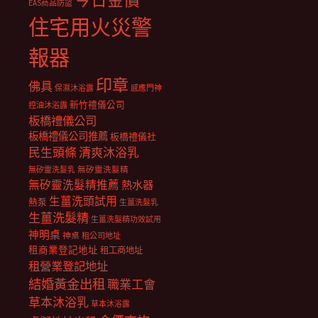
今日金價
EAS商品防盜
住宅用火災警
報器
印章
佛具
保濕沐浴露
感應門神
新竹禮儀公司
控油沐浴露
板橋禮儀公司
板橋禮儀公司推薦
板橋禮儀社
民生頭條
清爽沐浴乳
無矽靈洗髮乳
無矽靈洗髮精
無矽靈洗髮精推薦
熱水器
生薑洗頭試用
熱泵
生薑洗髮乳
生薑洗髮精
生薑洗髮精功效試用
神明桌
神桌
租公司地址
租商業登記地址
租工商地址
租營業登記地址
結婚黃金出租
職業工會
草本沐浴乳
草本沐浴露