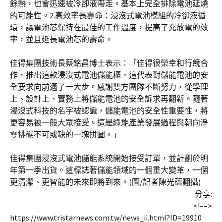
餘熱，也會迅速被冷卻液帶走。基本上完全排除電池延燒
的可能性。2.高效率長壽命：浸沒式電池模組的冷卻液循
環，讓電池芯保持在最佳的工作溫度，提高了充放電的效
率，並且延長電池芯的壽命。
佳得集團技術長蔡銘昌博士表示：「佳得很榮幸和行競合
作，推出這款浸沒式電池儲能櫃，這代表對儲能電池的安
全要求向前邁了一大步。感謝雙方團隊不斷努力，從學理
上、設計上、實務上將儲能電池的安全訴求再翻新。隨著
浸沒式科技的名字被認識，儲能電池的安全性重要性，將
更容易被一般大眾接受。這是綠能產業發展過程與朝向淨
零排碳不可或缺的一塊拼圖。」
佳得集團浸沒式電池儲能系統開始接受訂單，並計劃於明
年第一季出貨。這標誌著儲能領域的一個重大變革，一個
更清潔、更智能的未來即將到來。(圖/記者陳光蘊翻攝)
分享:
<!–
–>
https://www.tristarnews.com.tw/news_ii.html?ID=19910