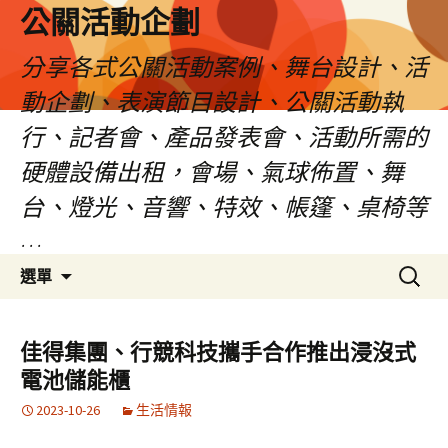
公關活動企劃
分享各式公關活動案例、舞台設計、活
動企劃、表演節目設計、公關活動執
行、記者會、產品發表會、活動所需的
硬體設備出租，會場、氣球佈置、舞
台、燈光、音響、特效、帳篷、桌椅等
…
跳
搜
選單
至
尋
主
關
要
鍵
佳得集團、行競科技攜手合作推出浸沒式
內
字:
電池儲能櫃
容
2023-10-26
生活情報