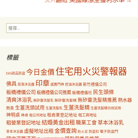
章
搜
導
尋
關
鍵
覽
字:
標籤
住宅用火災警報器
今日金價
EAS商品防盜
印章
佛具
新竹禮儀公司
保濕沐浴露
感應門神
控油沐浴露
民生頭條
板橋禮儀公司
板橋禮儀公司推薦
板橋禮儀社
清爽沐浴乳
無矽靈洗髮精推薦
熱水器
無矽靈洗髮乳
無矽靈洗髮精
生薑洗髮精
生薑洗頭試用
熱泵
生薑洗髮乳
生薑洗髮精功效試用
神明桌
租商業登記地址
神桌
租工商地址
租公司地址
結婚黃金出租
職業工會
草本沐浴乳
租營業登記地址
金價查詢
虛擬地址出租
電子防盜門
草本沐浴露
防盜扣
防火泥