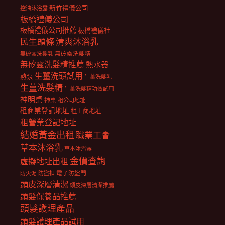
新竹禮儀公司
控油沐浴露
板橋禮儀公司
板橋禮儀公司推薦
板橋禮儀社
民生頭條
清爽沐浴乳
無矽靈洗髮乳
無矽靈洗髮精
無矽靈洗髮精推薦
熱水器
生薑洗頭試用
熱泵
生薑洗髮乳
生薑洗髮精
生薑洗髮精功效試用
神明桌
神桌
租公司地址
租商業登記地址
租工商地址
租營業登記地址
結婚黃金出租
職業工會
草本沐浴乳
草本沐浴露
金價查詢
虛擬地址出租
電子防盜門
防盜扣
防火泥
頭皮深層清潔
頭皮深層清潔推薦
頭髮保養品推薦
頭髮護理產品
頭髮護理產品試用