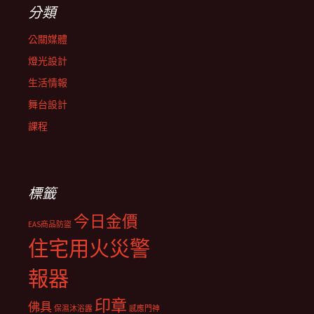
分類
公關媒體
燈光設計
生活情報
舞台設計
課程
標籤
今日金價
EAS商品防盜
住宅用火災警
報器
印章
佛具
保濕沐浴露
感應門神