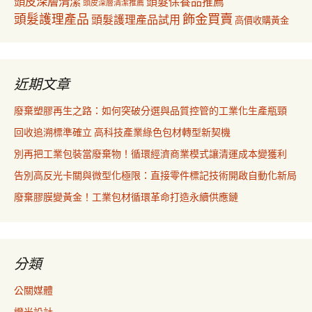
頭皮深層清潔
頭髮保養品推薦
頭皮深層清潔推薦
飾金買賣
頭髮護理產品
頭髮護理產品試用
高價收購黃金
近期文章
廢棄塑膠再生之路：如何突破分選與品質控管的工業化生產瓶頸
回收追溯標準確立 高科技產業綠色包材轉型新契機
別再把工業包裝當廢棄物！循環經濟商業模式讓清運成本變獲利
告別高反光卡關與微型化極限：直接零件標記技術開啟自動化新局
廢棄膠膜變黃金！工業包材循環革命打造永續供應鏈
分類
公關媒體