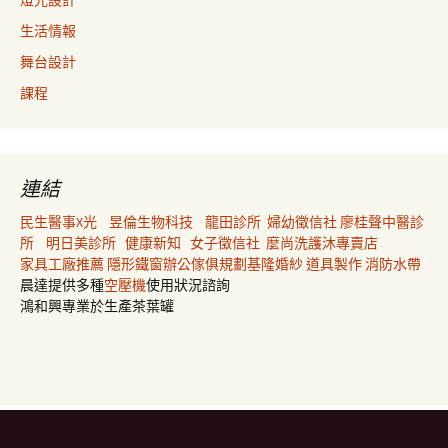
燈光設計
生活情報
舞台設計
課程
連結
民生醫事X光
昱倫生物科技
龍田診所
婦幼徵信社
廖桂聲中醫診
所
明日美診所
健康新知
女子徵信社
麼尚洗護沐專賣店
家具工廠推薦
隱形鐵窗
辦公傢俱規劃
基隆婚紗
道具製作
消防水帶
晨達提供多種
空壓機
使用狀況諮詢
鴻和興專業於生產茶葉罐