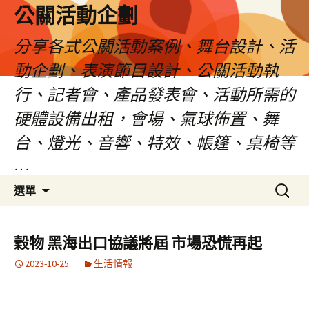
公關活動企劃
分享各式公關活動案例、舞台設計、活
動企劃、表演節目設計、公關活動執
行、記者會、產品發表會、活動所需的
硬體設備出租，會場、氣球佈置、舞
台、燈光、音響、特效、帳篷、桌椅等
…
跳
搜
選單
至
尋
主
關
要
鍵
穀物 黑海出口協議將屆 市場恐慌再起
內
字:
2023-10-25
生活情報
容