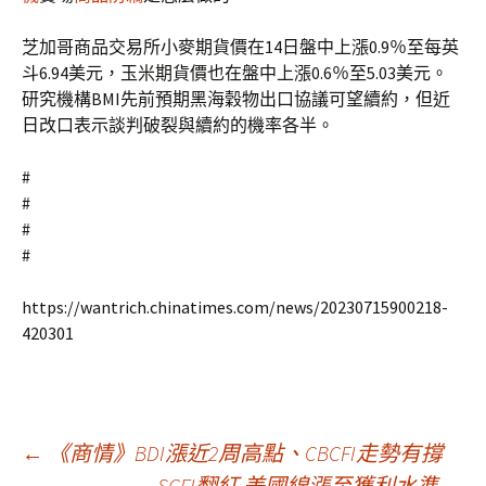
芝加哥商品交易所小麥期貨價在14日盤中上漲0.9％至每英
斗6.94美元，玉米期貨價也在盤中上漲0.6％至5.03美元。
研究機構BMI先前預期黑海穀物出口協議可望續約，但近
日改口表示談判破裂與續約的機率各半。
#
#
#
#
https://wantrich.chinatimes.com/news/20230715900218-
420301
文
←
《商情》BDI漲近2周高點、CBCFI走勢有撐
SCFI翻紅 美國線漲至獲利水準
→