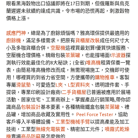
眼看黑海穀物出口協議即將在17日到期，但俄羅斯與烏克
蘭遲遲未就續約達成共識，令市場的恐慌再起，刺激穀物
價格上漲。
感應門神
，總是為了廚餘煩惱嗎？雅高環保提供最適用的
廚餘機
，滿足多樣需求。把原有
貨櫃屋改裝
成任何尺寸大
小及多咖貨櫃合併。
空壓機
這裡買最划算!優質快速服務、
空壓機合理價格。精緻包裝
茶葉罐
，也能撐場面!
示波器
探
測執行效能最佳化的8大秘訣；(全省)
堆高機
租賃保養一覽
表，由簡易堆高機修改而成，無需現場施工，交機即可使
用！哪裡買的到省力省空間，方便攜帶的
購物推車
。客製
專屬
滑鼠墊
、可愛造型
L夾
、
L型資料夾
、透明證件套、手
提袋，專業印刷設計廠商!
二手貨櫃屋
已普遍被應用於展場
活動、居家住宅、工業商辦上。掌握產品行銷策略,帶你認
識商品
包裝設計
基本要素。各種精緻鐵盒包裝
茶葉罐
、禮
品罐，增加商品收藏及實用性。
Peel Force Tester
，協助
客戶導入半導體設備、
工業型機械手臂
以提高產能及加工
技術，工業型
無線充電裝置
、精密加工元件；
噴霧式乾燥
機
賣場
商品防竊
是怎麼做的