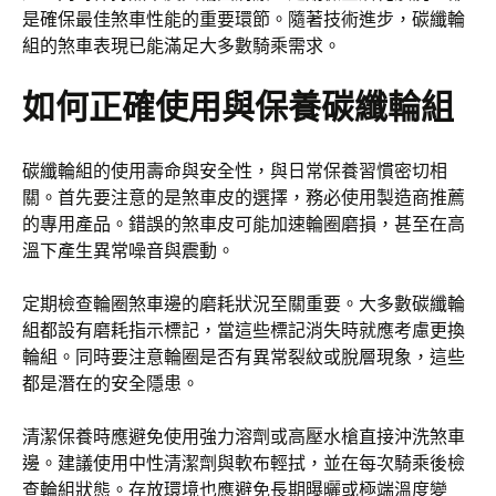
是確保最佳煞車性能的重要環節。隨著技術進步，碳纖輪
組的煞車表現已能滿足大多數騎乘需求。
如何正確使用與保養碳纖輪組
碳纖輪組的使用壽命與安全性，與日常保養習慣密切相
關。首先要注意的是煞車皮的選擇，務必使用製造商推薦
的專用產品。錯誤的煞車皮可能加速輪圈磨損，甚至在高
溫下產生異常噪音與震動。
定期檢查輪圈煞車邊的磨耗狀況至關重要。大多數碳纖輪
組都設有磨耗指示標記，當這些標記消失時就應考慮更換
輪組。同時要注意輪圈是否有異常裂紋或脫層現象，這些
都是潛在的安全隱患。
清潔保養時應避免使用強力溶劑或高壓水槍直接沖洗煞車
邊。建議使用中性清潔劑與軟布輕拭，並在每次騎乘後檢
查輪組狀態。存放環境也應避免長期曝曬或極端溫度變