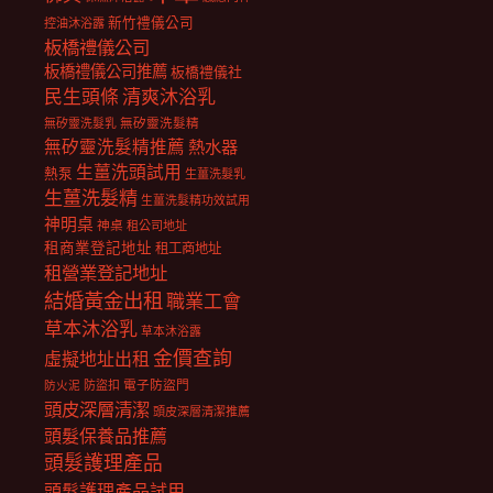
新竹禮儀公司
控油沐浴露
板橋禮儀公司
板橋禮儀公司推薦
板橋禮儀社
民生頭條
清爽沐浴乳
無矽靈洗髮乳
無矽靈洗髮精
無矽靈洗髮精推薦
熱水器
生薑洗頭試用
熱泵
生薑洗髮乳
生薑洗髮精
生薑洗髮精功效試用
神明桌
神桌
租公司地址
租商業登記地址
租工商地址
租營業登記地址
結婚黃金出租
職業工會
草本沐浴乳
草本沐浴露
金價查詢
虛擬地址出租
電子防盜門
防盜扣
防火泥
頭皮深層清潔
頭皮深層清潔推薦
頭髮保養品推薦
頭髮護理產品
頭髮護理產品試用