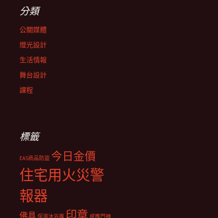
分類
公關媒體
燈光設計
生活情報
舞台設計
課程
標籤
今日金價
EAS商品防盜
住宅用火災警
報器
印章
佛具
保濕沐浴露
感應門神