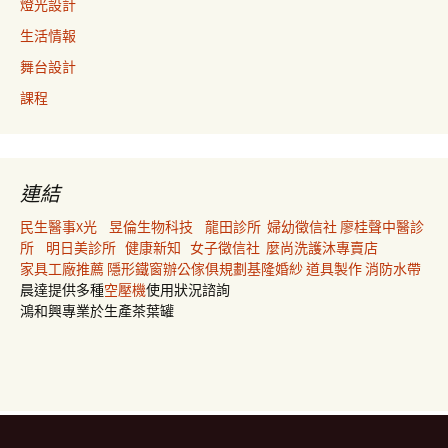
燈光設計
生活情報
舞台設計
課程
連結
民生醫事X光
昱倫生物科技
龍田診所
婦幼徵信社
廖桂聲中醫診
所
明日美診所
健康新知
女子徵信社
麼尚洗護沐專賣店
家具工廠推薦
隱形鐵窗
辦公傢俱規劃
基隆婚紗
道具製作
消防水帶
晨達提供多種
空壓機
使用狀況諮詢
鴻和興專業於生產茶葉罐