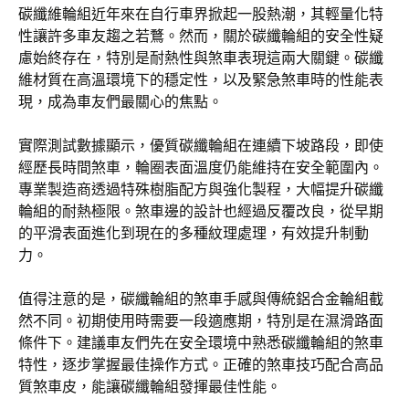
碳纖維輪組近年來在自行車界掀起一股熱潮，其輕量化特
性讓許多車友趨之若鶩。然而，關於碳纖輪組的安全性疑
慮始終存在，特別是耐熱性與煞車表現這兩大關鍵。碳纖
維材質在高溫環境下的穩定性，以及緊急煞車時的性能表
現，成為車友們最關心的焦點。
實際測試數據顯示，優質碳纖輪組在連續下坡路段，即使
經歷長時間煞車，輪圈表面溫度仍能維持在安全範圍內。
專業製造商透過特殊樹脂配方與強化製程，大幅提升碳纖
輪組的耐熱極限。煞車邊的設計也經過反覆改良，從早期
的平滑表面進化到現在的多種紋理處理，有效提升制動
力。
值得注意的是，碳纖輪組的煞車手感與傳統鋁合金輪組截
然不同。初期使用時需要一段適應期，特別是在濕滑路面
條件下。建議車友們先在安全環境中熟悉碳纖輪組的煞車
特性，逐步掌握最佳操作方式。正確的煞車技巧配合高品
質煞車皮，能讓碳纖輪組發揮最佳性能。