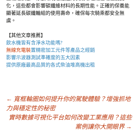
化，這些都會影響碳纖維材料的長期性能。正確的保養能
顯著延長碳纖輪組的使用壽命，確保每次騎乘都安全無
虞。
【其他文章推薦】
飲水機
皆有含淨水功能嗎?
無線充電裝
置
精密加工元件等產品之經銷
影響
示波器
測試準確度的五大因素
提供原廠最高品質的各式柴油
堆高機
出租
文
←
寬框輪圈如何提升你的駕駛體驗？增強抓地
力與穩定性的秘密
實時數據可視化平台如何改變工業應用？這些
章
案例讓你大開眼界
→