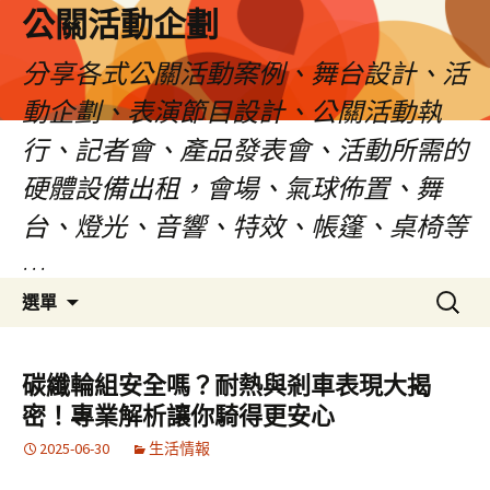
公關活動企劃
分享各式公關活動案例、舞台設計、活
動企劃、表演節目設計、公關活動執
行、記者會、產品發表會、活動所需的
硬體設備出租，會場、氣球佈置、舞
台、燈光、音響、特效、帳篷、桌椅等
…
跳
搜
選單
至
尋
主
關
要
鍵
碳纖輪組安全嗎？耐熱與剎車表現大揭
內
字:
密！專業解析讓你騎得更安心
容
2025-06-30
生活情報