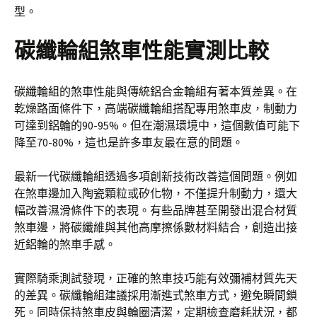
型。
碳纖輪組煞車性能實測比較
碳纖輪組的煞車性能與傳統鋁合金輪組有著本質差異。在
乾燥路面條件下，高端碳纖輪組搭配專用煞車皮，制動力
可達到鋁輪的90-95%。但在潮濕環境中，這個數值可能下
降至70-80%，這也是許多車友最在意的問題。
最新一代碳纖輪組透過多項創新技術改善這個問題。例如
在煞車邊加入陶瓷顆粒或矽化物，不僅提升制動力，還大
幅改善濕滑條件下的表現。有些品牌甚至開發出混合材質
煞車邊，將碳纖維與其他高摩擦係數材料結合，創造出接
近鋁輪的煞車手感。
實際騎乘測試發現，正確的煞車技巧能有效彌補材質先天
的差異。碳纖輪組建議採用漸進式煞車方式，避免瞬間鎖
死。同時保持煞車皮與輪圈清潔，定期檢查磨耗狀況，都