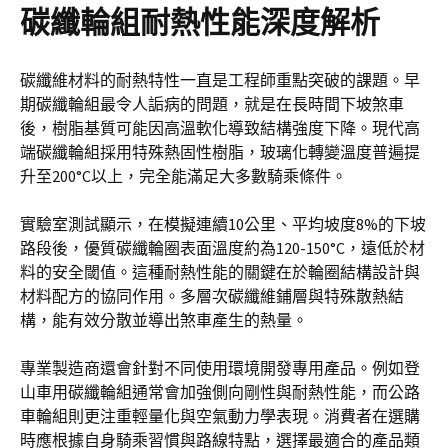
碳纖輪組耐熱性能深度解析
碳纖維材料的耐熱特性一直是工程師重點突破的課題。早
期碳纖輪組最令人詬病的問題，就是在長時間下坡煞車
後，樹脂基質可能因高溫軟化導致結構強度下降。現代高
端碳纖輪組採用特殊熱固性樹脂，玻璃化轉變溫度普遍提
升至200°C以上，完全能滿足大多數騎乘條件。
實驗室測試顯示，在模擬連續10公里、平均坡度8%的下坡
路段後，優質碳纖輪圈表面溫度約為120-150°C，遠低於材
料的安全閾值。這種耐熱性能的關鍵在於輪圈結構設計與
材料配方的協同作用。多層次碳纖維鋪層與特殊散熱結
構，能有效分散並導出煞車產生的熱量。
專業製造商還會針對不同使用環境開發專用產品。例如登
山車用碳纖輪組通常會加強側向剛性與耐熱性能，而公路
車輪組則更注重輕量化與空氣動力學表現。消費者在選購
時應根據自身騎乘習慣與路線特點，選擇最適合的產品類