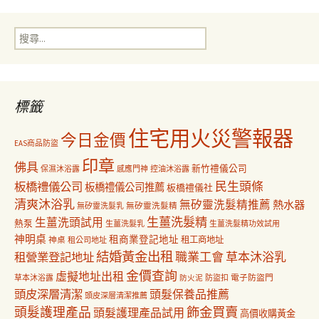
導
搜
覽
尋
關
鍵
字:
標籤
住宅用火災警報器
今日金價
EAS商品防盜
印章
佛具
新竹禮儀公司
保濕沐浴露
感應門神
控油沐浴露
民生頭條
板橋禮儀公司
板橋禮儀公司推薦
板橋禮儀社
清爽沐浴乳
無矽靈洗髮精推薦
熱水器
無矽靈洗髮乳
無矽靈洗髮精
生薑洗髮精
生薑洗頭試用
熱泵
生薑洗髮乳
生薑洗髮精功效試用
神明桌
租商業登記地址
神桌
租工商地址
租公司地址
結婚黃金出租
職業工會
草本沐浴乳
租營業登記地址
金價查詢
虛擬地址出租
電子防盜門
草本沐浴露
防盜扣
防火泥
頭皮深層清潔
頭髮保養品推薦
頭皮深層清潔推薦
飾金買賣
頭髮護理產品
頭髮護理產品試用
高價收購黃金