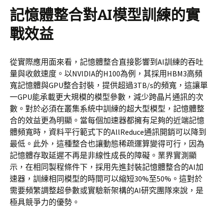
記憶體整合對AI模型訓練的實
戰效益
從實際應用面來看，記憶體整合直接影響到AI訓練的吞吐
量與收斂速度。以NVIDIA的H100為例，其採用HBM3高頻
寬記憶體與GPU整合封裝，提供超過3TB/s的頻寬，這讓單
一GPU能承載更大規模的模型參數，減少跨晶片通訊的次
數。對於必須在叢集系統中訓練的超大型模型，記憶體整
合的效益更為明顯。當每個加速器都擁有足夠的近端記憶
體頻寬時，資料平行範式下的AllReduce通訊開銷可以降到
最低。此外，這種整合也讓動態稀疏運算變得可行，因為
記憶體存取延遲不再是非線性成長的障礙。業界實測顯
示，在相同製程條件下，採用先進封裝記憶體整合的AI加
速器，訓練相同模型的時間可以縮短30%至50%。這對於
需要頻繁調整超參數或實驗新架構的AI研究團隊來說，是
極具競爭力的優勢。