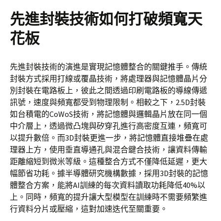
先進封裝技術如何打破頻寬天
花板
先進封裝技術的演進是實現記憶體整合的關鍵推手。傳統
封裝方式採用打線或覆晶技術，將處理器與記憶體晶片分
別封裝在電路板上，彼此之間透過印刷電路板的導線傳遞
訊號，速度與頻寬都受到物理限制。相較之下，2.5D封裝
如台積電的CoWoS技術，將記憶體與邏輯晶片放在同一個
中介層上，透過微凸塊與矽穿孔進行高密度互連，頻寬可
以提升數倍。而3D封裝更進一步，將記憶體直接堆疊在處
理器上方，使用垂直導通孔與混合鍵合技術，讓資料傳輸
距離縮短到微米等級。這種整合方式不僅降低延遲，更大
幅節省功耗。據半導體研究機構數據，採用3D封裝的記憶
體整合方案，能將AI訓練的每次資料讀取功耗降低40%以
上。同時，頻寬的提升讓大型模型在訓練時不需要頻繁進
行資料分片或壓縮，這對加速迭代至關重要。