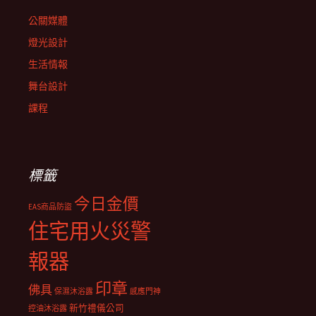
公關媒體
燈光設計
生活情報
舞台設計
課程
標籤
今日金價
EAS商品防盜
住宅用火災警
報器
印章
佛具
保濕沐浴露
感應門神
新竹禮儀公司
控油沐浴露