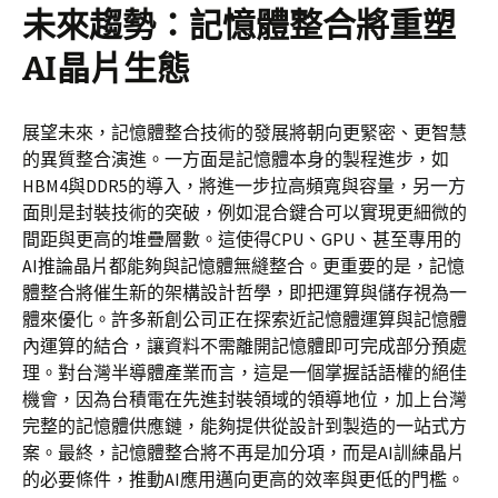
未來趨勢：記憶體整合將重塑
AI晶片生態
展望未來，記憶體整合技術的發展將朝向更緊密、更智慧
的異質整合演進。一方面是記憶體本身的製程進步，如
HBM4與DDR5的導入，將進一步拉高頻寬與容量，另一方
面則是封裝技術的突破，例如混合鍵合可以實現更細微的
間距與更高的堆疊層數。這使得CPU、GPU、甚至專用的
AI推論晶片都能夠與記憶體無縫整合。更重要的是，記憶
體整合將催生新的架構設計哲學，即把運算與儲存視為一
體來優化。許多新創公司正在探索近記憶體運算與記憶體
內運算的結合，讓資料不需離開記憶體即可完成部分預處
理。對台灣半導體產業而言，這是一個掌握話語權的絕佳
機會，因為台積電在先進封裝領域的領導地位，加上台灣
完整的記憶體供應鏈，能夠提供從設計到製造的一站式方
案。最終，記憶體整合將不再是加分項，而是AI訓練晶片
的必要條件，推動AI應用邁向更高的效率與更低的門檻。