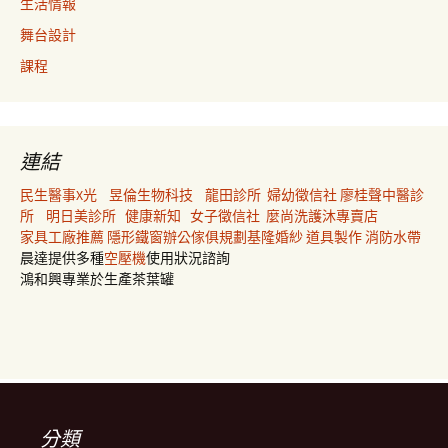
生活情報
舞台設計
課程
連結
民生醫事X光
昱倫生物科技
龍田診所
婦幼徵信社
廖桂聲中醫診
所
明日美診所
健康新知
女子徵信社
麼尚洗護沐專賣店
家具工廠推薦
隱形鐵窗
辦公傢俱規劃
基隆婚紗
道具製作
消防水帶
晨達提供多種
空壓機
使用狀況諮詢
鴻和興專業於生產茶葉罐
分類