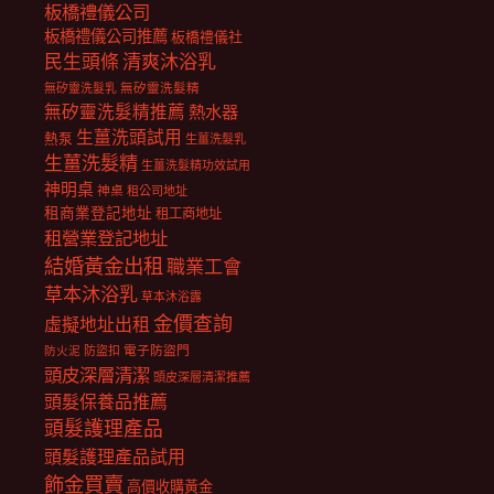
板橋禮儀公司
板橋禮儀公司推薦
板橋禮儀社
民生頭條
清爽沐浴乳
無矽靈洗髮乳
無矽靈洗髮精
無矽靈洗髮精推薦
熱水器
生薑洗頭試用
熱泵
生薑洗髮乳
生薑洗髮精
生薑洗髮精功效試用
神明桌
神桌
租公司地址
租商業登記地址
租工商地址
租營業登記地址
結婚黃金出租
職業工會
草本沐浴乳
草本沐浴露
金價查詢
虛擬地址出租
電子防盜門
防盜扣
防火泥
頭皮深層清潔
頭皮深層清潔推薦
頭髮保養品推薦
頭髮護理產品
頭髮護理產品試用
飾金買賣
高價收購黃金