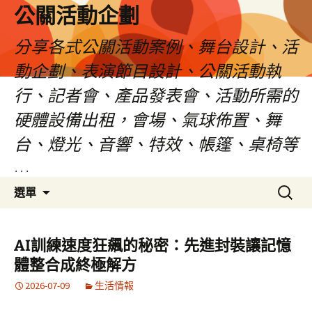
公關活動企劃
分享各式公關活動案例、舞台設計、活
動企劃、表演節目設計、公關活動執
行、記者會、產品發表會、活動所需的
硬體設備出租，會場、氣球佈置、舞
台、燈光、音響、特效、帳篷、桌椅等
…
跳
搜
選單
至
尋
主
關
要
鍵
AI訓練速度狂飆的秘密：先進封裝讓記憶
內
字:
體整合成終極解方
容
2026-07-09
生活情報