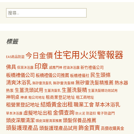
導
搜
覽
尋
關
鍵
字:
標籤
住宅用火災警報器
今日金價
EAS商品防盜
印章
佛具
新竹禮儀公司
保濕沐浴露
感應門神
控油沐浴露
民生頭條
板橋禮儀公司
板橋禮儀公司推薦
板橋禮儀社
清爽沐浴乳
無矽靈洗髮精推薦
熱水器
無矽靈洗髮乳
無矽靈洗髮精
生薑洗髮精
生薑洗頭試用
熱泵
生薑洗髮乳
生薑洗髮精功效試用
神明桌
租商業登記地址
神桌
租工商地址
租公司地址
結婚黃金出租
職業工會
草本沐浴乳
租營業登記地址
金價查詢
虛擬地址出租
電子防盜門
草本沐浴露
防盜扣
防火泥
頭皮深層清潔
頭髮保養品推薦
頭皮深層清潔推薦
飾金買賣
頭髮護理產品
頭髮護理產品試用
高價收購黃金