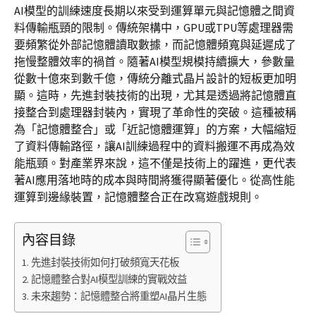
AI模型的訓練速度長期以來受到運算單元與記憶體之間資
料傳輸瓶頸的限制。傳統架構中，GPU或TPU等處理器需
要頻繁從外部記憶體讀取數據，而記憶體頻寬與延遲成了
拖慢整體效率的禍首。隨著AI模型規模持續擴大，參數量
從數十億來到數千億，傳統分離式晶片設計的短板更加明
顯。這時，先進封裝技術的出現，尤其是透過將記憶體直
接整合到處理器封裝內，實現了革命性的突破。這種被稱
為「記憶體整合」或「近記憶體運算」的方案，大幅縮短
了資料傳輸路徑，讓AI訓練過程中的資料搬運不再成為效
能瓶頸。對產業界來說，這不僅是技術上的躍進，更代表
著AI應用落地時的成本與時間將獲得顯著優化。從高性能
運算到邊緣裝置，記憶體整合正在改寫遊戲規則。
內容目錄
先進封裝技術如何打破頻寬天花板
記憶體整合對AI模型訓練的實戰效益
未來趨勢：記憶體整合將重塑AI晶片生態