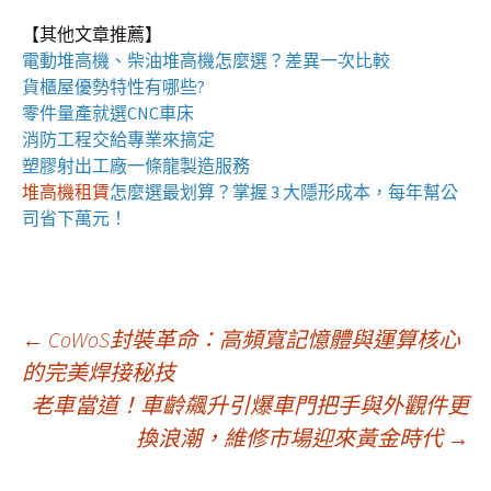
【其他文章推薦】
電動
堆高機
、柴油堆高機怎麼選？差異一次比較
貨櫃屋
優勢特性有哪些?
零件量產就選
CNC車床
消防工程
交給專業來搞定
塑膠射出工廠
一條龍製造服務
堆高機租賃
怎麼選最划算？掌握 3 大隱形成本，每年幫公
司省下萬元！
文
←
CoWoS封裝革命：高頻寬記憶體與運算核心
的完美焊接秘技
老車當道！車齡飆升引爆車門把手與外觀件更
章
換浪潮，維修市場迎來黃金時代
→