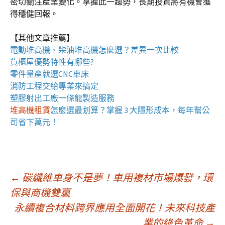
密切關注產業變化。掌握此一趨勢，長期投資將有機會獲
得穩健回報。
【其他文章推薦】
電動
堆高機
、柴油堆高機怎麼選？差異一次比較
貨櫃屋
優勢特性有哪些?
零件量產就選
CNC車床
消防工程
交給專業來搞定
塑膠射出工廠
一條龍製造服務
堆高機租賃
怎麼選最划算？掌握 3 大隱形成本，每年幫公
司省下萬元！
文
←
碳纖維車身不是夢！車用複材市場爆發，環
保與商機雙贏
永續複合材料跨界應用全面開花！未來科技產
章
業的綠色革命
→