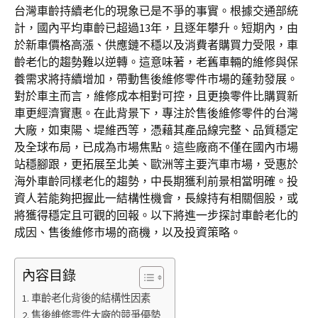
台灣車齡持續老化的現象已是不爭的事實。根據交通部統
計，國內平均車齡已超過13年，且逐年攀升。短期內，由
於新車價格高漲、供應鏈不穩以及消費者購買力受限，車
齡老化的趨勢難以逆轉。這意味著，老舊車輛的維修與保
養需求將持續增加，帶動售後維修零件市場的蓬勃發展。
對於車主而言，維修成本相對可控，且更換零件比購買新
車更經濟實惠。在此背景下，專注於售後維修零件的台灣
大廠，如東陽、堤維西等，憑藉其產品線完整、品質穩定
及全球布局，已成為市場焦點。這些廠商不僅在國內市場
站穩腳跟，更拓展至北美、歐洲等主要汽車市場，受惠於
海外車齡同樣老化的趨勢，中長期獲利前景相當明確。投
資人若能夠把握此一結構性機會，長線持有相關個股，或
將獲得穩定且可觀的回報。以下將進一步探討車齡老化的
成因、售後維修市場的商機，以及投資策略。
內容目錄
車齡老化背後的結構性因素
售後維修零件大廠的競爭優勢