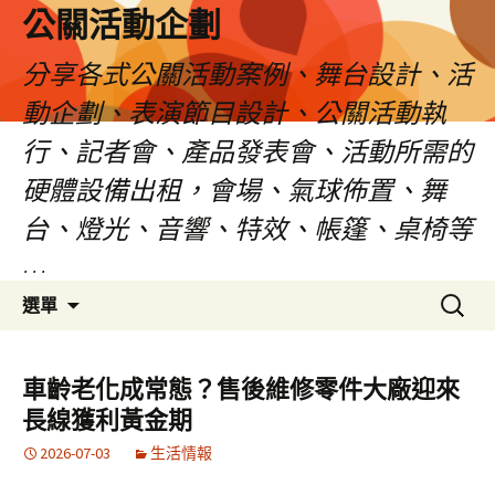
公關活動企劃
分享各式公關活動案例、舞台設計、活
動企劃、表演節目設計、公關活動執
行、記者會、產品發表會、活動所需的
硬體設備出租，會場、氣球佈置、舞
台、燈光、音響、特效、帳篷、桌椅等
…
跳
搜
選單
至
尋
主
關
要
鍵
車齡老化成常態？售後維修零件大廠迎來
內
字:
長線獲利黃金期
容
2026-07-03
生活情報