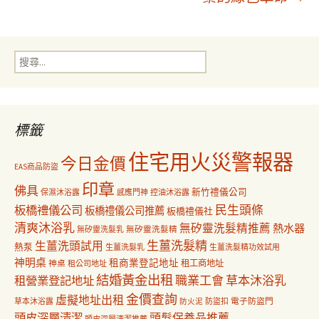
導
搜
覽
尋
關
鍵
字:
標籤
住宅用火災警報器
今日金價
EAS商品防盜
印章
佛具
新竹禮儀公司
保濕沐浴露
感應門神
控油沐浴露
民生頭條
板橋禮儀公司
板橋禮儀公司推薦
板橋禮儀社
清爽沐浴乳
無矽靈洗髮精推薦
熱水器
無矽靈洗髮乳
無矽靈洗髮精
生薑洗髮精
生薑洗頭試用
熱泵
生薑洗髮乳
生薑洗髮精功效試用
神明桌
租商業登記地址
神桌
租工商地址
租公司地址
結婚黃金出租
職業工會
草本沐浴乳
租營業登記地址
金價查詢
虛擬地址出租
電子防盜門
草本沐浴露
防盜扣
防火泥
頭皮深層清潔
頭髮保養品推薦