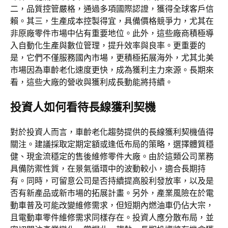
二，品質控管嚴格，通過多項國際認證，獲得全球客戶信
賴。其三，生產成本控製得宜，具備價格競爭力，尤其在
非原廠零件市場中佔有重要地位。此外，這些廠商積極導
入自動化生產與數位管理，提升效率與良率。更重要的
是，它們不僅服務國內市場，更積極拓展海外，尤其北美
市場因為車齡老化速度更快，成為獲利主力來源。長期來
看，這些大廠的營收與獲利成長動能將持續。
投資人如何看待長線獲利契機
對於投資人而言，車齡老化趨勢提供的長線獲利契機值得
關注。建議採取定期定額或逢低布局的策略，選擇體質穩
健、現金流穩定的售後維修零件大廠。由於這類公司業務
具備防禦性質，在景氣循環中的波動較小，適合長期持
有。同時，可留意公司是否持續提高股利發放率，以及是
否有新產品或新市場的拓展計畫。另外，產業風險在於電
動車普及可能改變維修需求，但短期內燃油車仍佔大宗，
且電動車零件維修需求同樣存在。投資人應分散布局，並