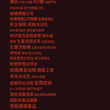
印章
佛具
保濕沐浴露
感應門神
新竹禮儀公司
控油沐浴露
板橋禮儀公司
板橋禮儀公司推薦
板橋禮儀社
民生頭條
清爽沐浴乳
無矽靈洗髮乳
無矽靈洗髮精
無矽靈洗髮精推薦
熱水器
生薑洗頭試用
熱泵
生薑洗髮乳
生薑洗髮精
生薑洗髮精功效試用
神明桌
神桌
租公司地址
租商業登記地址
租工商地址
租營業登記地址
結婚黃金出租
職業工會
草本沐浴乳
草本沐浴露
金價查詢
虛擬地址出租
電子防盜門
防盜扣
防火泥
頭皮深層清潔
頭皮深層清潔推薦
頭髮保養品推薦
頭髮護理產品