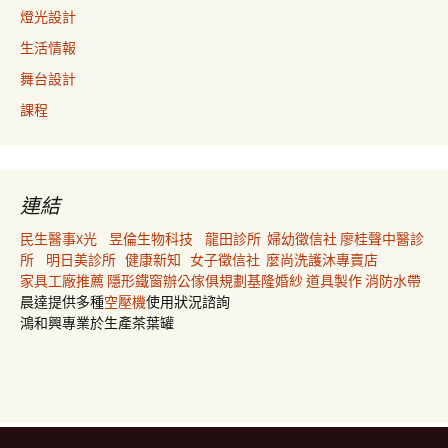
燈光設計
生活情報
舞台設計
課程
連結
民生醫事X光
昱倫生物科技
龍田診所
婦幼徵信社
廖桂聲中醫診
所
明日美診所
健康新知
女子徵信社
麼尚洗護沐專賣店
家具工廠推薦
隱形鐵窗
辦公傢俱規劃
基隆婚紗
道具製作
消防水帶
晨達提供多種
空壓機
使用狀況諮詢
鴻和興專業於生產茶葉罐