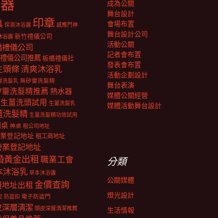
報器
成為公關
舞台設計
印章
具
會場布置
保濕沐浴露
感應門神
舞台設計公司
新竹禮儀公司
沐浴露
活動公關
橋禮儀公司
記者會布置
禮儀公司推薦
板橋禮儀社
發表會布置
生頭條
清爽沐浴乳
活動企劃設計
靈洗髮乳
無矽靈洗髮精
舞台表演
矽靈洗髮精推薦
熱水器
媒體公關經營
生薑洗頭試用
生薑洗髮乳
媒體活動舞台設計
薑洗髮精
生薑洗髮精功效試用
明桌
神桌
租公司地址
業登記地址
租工商地址
營業登記地址
婚黃金出租
職業工會
分類
本沐浴乳
草本沐浴露
公關媒體
金價查詢
擬地址出租
燈光設計
電子防盜門
防盜扣
泥
皮深層清潔
頭皮深層清潔推薦
生活情報