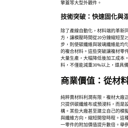
擎蓋等大型外觀件。
技術突破：快速固化與
除了產線自動化，材料端的革新
方，讓模壓時間從20分鐘縮短至
步，則使碳纖維與玻璃纖維能均
的複合材料。這些突破讓複材零
大量生產，大幅降低後加工成本
料，不僅能減重30%以上，還具
商業價值：從材
純粹賣材料利潤有限，複材大廠
只提供碳纖維布或預浸料，而是
構。某些大廠甚至建立自己的模
與纖維方向，縮短開發時程。這
一零件的附加價值提升數倍。舉