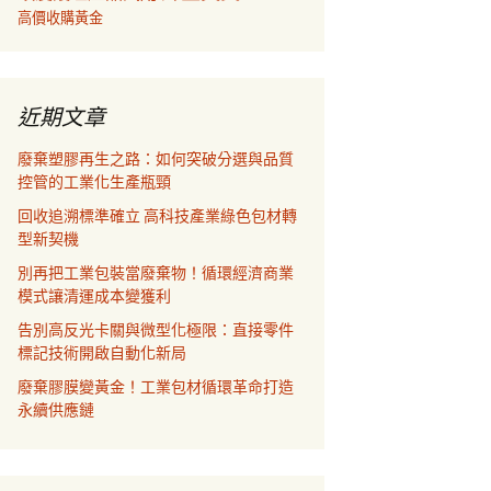
高價收購黃金
近期文章
廢棄塑膠再生之路：如何突破分選與品質
控管的工業化生產瓶頸
回收追溯標準確立 高科技產業綠色包材轉
型新契機
別再把工業包裝當廢棄物！循環經濟商業
模式讓清運成本變獲利
告別高反光卡關與微型化極限：直接零件
標記技術開啟自動化新局
廢棄膠膜變黃金！工業包材循環革命打造
永續供應鏈