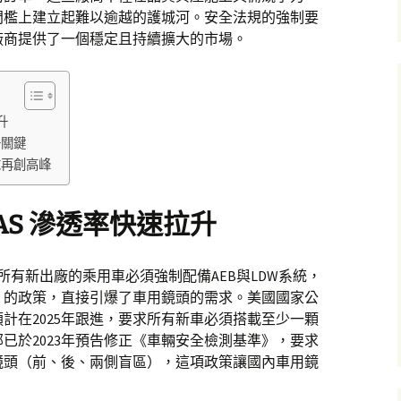
門檻上建立起難以逾越的護城河。安全法規的強制要
廠商提供了一個穩定且持續擴大的市場。
升
爭關鍵
求再創高峰
AS 滲透率快速拉升
起所有新出廠的乘用車必須強制配備AEB與LDW系統，
」的政策，直接引爆了車用鏡頭的需求。美國國家公
預計在2025年跟進，要求所有新車必須搭載至少一顆
已於2023年預告修正《車輛安全檢測基準》，要求
顆鏡頭（前、後、兩側盲區），這項政策讓國內車用鏡