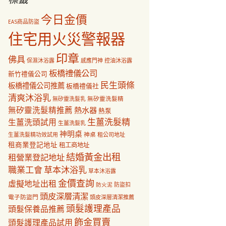
今日金價
EAS商品防盜
住宅用火災警報器
印章
佛具
保濕沐浴露
感應門神
控油沐浴露
板橋禮儀公司
新竹禮儀公司
民生頭條
板橋禮儀公司推薦
板橋禮儀社
清爽沐浴乳
無矽靈洗髮乳
無矽靈洗髮精
無矽靈洗髮精推薦
熱水器
熱泵
生薑洗髮精
生薑洗頭試用
生薑洗髮乳
神明桌
神桌
生薑洗髮精功效試用
租公司地址
租商業登記地址
租工商地址
結婚黃金出租
租營業登記地址
職業工會
草本沐浴乳
草本沐浴露
金價查詢
虛擬地址出租
防盜扣
防火泥
頭皮深層清潔
電子防盜門
頭皮深層清潔推薦
頭髮護理產品
頭髮保養品推薦
飾金買賣
頭髮護理產品試用