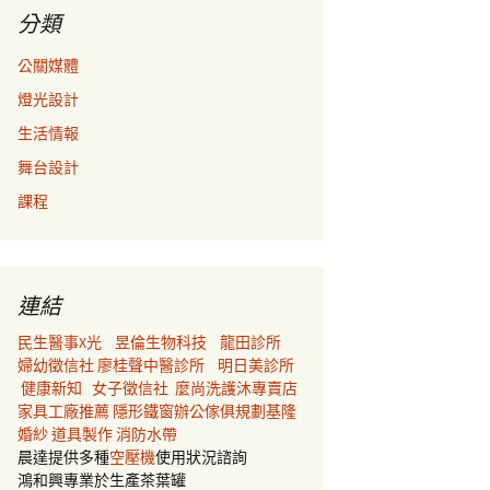
分類
公關媒體
燈光設計
生活情報
舞台設計
課程
連結
民生醫事X光
昱倫生物科技
龍田診所
婦幼徵信社
廖桂聲中醫診所
明日美診所
健康新知
女子徵信社
麼尚洗護沐專賣店
家具工廠推薦
隱形鐵窗
辦公傢俱規劃
基隆
婚紗
道具製作
消防水帶
晨達提供多種
空壓機
使用狀況諮詢
鴻和興專業於生產茶葉罐