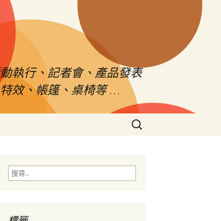
活動執行、記者會、產品發表
特效、帳篷、桌椅等 …
搜
尋
關
鍵
字:
搜
尋
關
鍵
字:
標籤