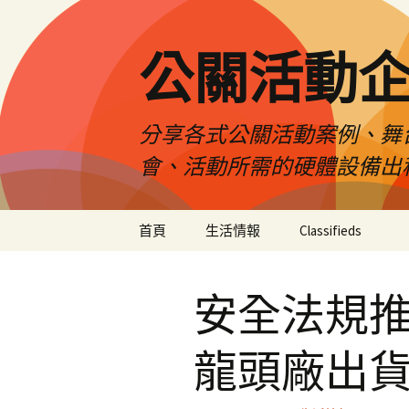
公關活動
分享各式公關活動案例、舞
會、活動所需的硬體設備出
跳
首頁
生活情報
Classifieds
至
主
要
安全法規
內
容
龍頭廠出