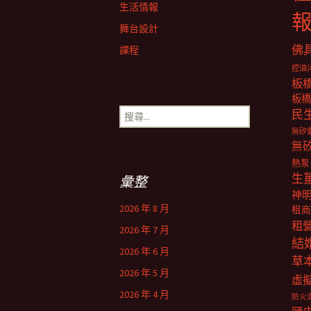
生活情報
舞台設計
佛
課程
控油
板
板橋
搜
民
尋
無矽
關
無
鍵
熱泵
字:
生
彙整
神
2026 年 8 月
租商
租
2026 年 7 月
結
2026 年 6 月
草
2026 年 5 月
虛
2026 年 4 月
防火