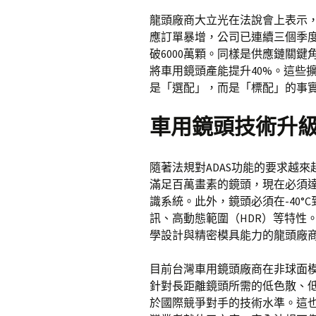
龍頭廠商大立光在法說會上表示，
應訂單暴增，公司已連續三個季度
破6000萬顆。同樣是供應鏈關
將車用鏡頭產能提升40%。這些
是「選配」，而是「標配」的事
車用鏡頭技術升級
隨著法規對ADAS功能的要求越
滿足百萬畫素的鏡頭，現在必須達
識系統。此外，鏡頭必須在-40°
訊、高動態範圍（HDR）等特性
學設計與精密模具能力的龍頭廠
目前台灣車用鏡頭廠商在非球面
針對長距離鏡頭所需的低色散、低
於國際競爭對手的技術水準。這