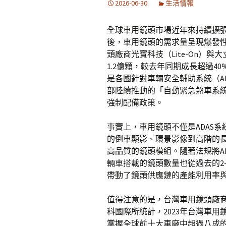
2026-06-30
生活情報
全球車用鏡頭市場近年來持續擴
後，車用鏡頭的需求量呈現爆發
頭廠商光寶科技（Lite-On）與
1.2億顆，較去年同期成長超過
是各國針對車輛安全輔助系統（A
部陸續推動的「自動緊急煞車系統
強制配備政策。
事實上，車用鏡頭不僅是ADAS
的倒車顯影、環景影像到高階的
高品質的鏡頭模組。隨著法規將ADAS等級
輛車搭載的鏡頭數量也從過去的2-
帶動了鏡頭供應鏈的產能利用率
值得注意的是，台灣車用鏡頭廠
科國際所統計，2023年台灣車用
掌握全球前十大車廠中超過八成