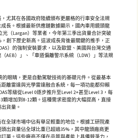
張，尤其在各國政府陸續頒布更嚴格的行車安全法規
性成長。根據最新供應鏈數據顯示，國內車用鏡頭龍
大立光（Largan）等業者，今年第三季出貨量合計突破
40%，創下歷史新高。這波成長背後最關鍵的推手，正
DAS）的強制安裝要求，以及歐盟、美國與台灣交通
（AEB）」、「車道偏離警示系統（LDW）」等法規
系統的眼睛，更是自動駕駛技術的基礎元件。從最基本
長距離雷達與光學雷達融合系統，每一項功能都仰賴
從Level 0逐步推升至Level 2+甚至Level 3，每
3顆增加到8-12顆。這種需求密度的大幅提高，直接
與出貨量。
商在全球市場中佔有舉足輕重的地位。根據工研院產
鏡頭出貨量佔全球比重已超過35%，其中龍頭廠商更
的訂單。這些廠商不僅在品質與產能上具備競爭力，