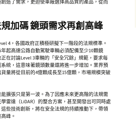
僅創造了需求，更迫使車廠選擇高品質的產品，從而
規加碼 鏡頭需求再創高峰
Level 4，各國政府正積極研擬下一階段的法規標準。
26年起高速公路自動駕駛車輛必須配備至少10顆鏡
在討論Level 3車輛的「安全冗餘」規範，要求每
測系統，這意味著鏡頭數量還將進一步增加。業界預
出貨量將從目前的4億顆成長至15億顆，市場規模突破
產能擴張只是第一波。為了因應未來更高階的法規需
學雷達（LiDAR）的整合方案，甚至開發出可同時處
。這些技術創新，將在安全法規的持續推動下，帶領
貨高峰。