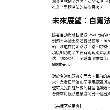
灣業者就佔了六席。安全法規不
推升了整體產業的技術層次。
未來展望：自駕法
隨著自動駕駛技術從Level 2邁向
例如日本國土交通省已宣布，20
頭，才能在特定路段上路。歐盟也正
項感知功能至少要有兩套獨立感
估，到2030年，全球車用鏡頭年
500億美元。
對於台灣龍頭廠商而言，目前的
求，業者已開始布局車用鏡頭與光
理可見光與紅外線的雙波段鏡頭
台灣車用鏡頭產業邁向另一個出
【其他文章推薦】