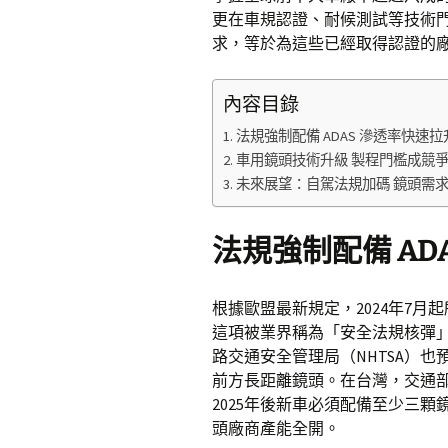
更在車規認證、耐候測試等技術
求，等於為這些已經取得認證的
內容目錄
法規強制配備 ADAS 滲透率快速拉
車用鏡頭技術升級 製程門檻成競
未來展望：自駕法規加碼 鏡頭需
法規強制配備 AD
根據歐盟最新規定，2024年7月
這項被業界稱為「安全法規核彈
路交通安全管理局（NHTSA）也
前方長距離鏡頭。在台灣，交通部
2025年後新車必須配備至少三
頭廠商產能全開。