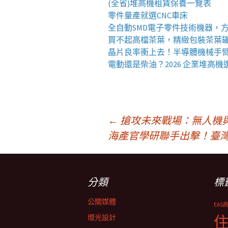
(全省)
堆高機
租賃保養一覽表
零件量產就選
CNC車床
全自動
SMD電子零件技術機器
，
買不起高檔茶葉，精緻包裝
茶葉
晶片良率衝上去！
半導體機械手
電動還是柴油？2026 企業
堆高機
文
←
搶攻未來戰場：無人機
海
產官學研聯手出擊！臺
章
分類
標
導
公關媒體
EAS
覽
燈光設計