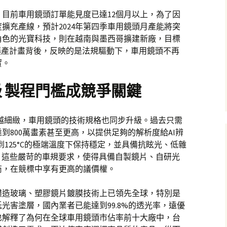
目前車用鏡頭訂單能見度已達12個月以上，為了因
擴充產線，預計2024年第四季車用鏡頭月產能將突
鍵角色的光寶科技，則在越南與墨西哥擴建新廠，目標
擴產計畫背後，反映的是法規驅動下，車用鏡頭不再
實。
 製程門檻成競爭關鍵
來越細緻，車用鏡頭的技術規格也同步升級。過去只需
到800萬畫素甚至更高，以提供足夠的解析度給AI辨
C到125°C的極端溫度下保持穩定，並具備抗眩光、低雜
。這些嚴苛的車規要求，使得具備自製鏡片、自研光
商，在競標中享有更高的議價權。
模造玻璃、塑膠鏡片鍍膜技術上已領先全球，特別是
光害塗層，國內業者已能達到99.8%的透光率，遠優
也解釋了為何在全球車用鏡頭市佔率前十大廠中，台