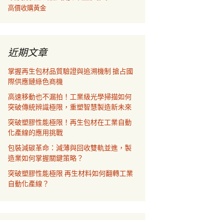
高價收購黃金
近期文章
掌握再生包材品質驗證與追溯機制 搶占國
際供應鏈綠色商機
高速移動也不漏拍！工業級光學掃描如何
突破傳統辨識極限，重塑智慧製造新未來
突破塑膠性能極限！再生包材在工業自動
化產線的應用挑戰
包裝減碳革命：減薄與回收雙軌並進，製
造業如何掌握關鍵策略？
突破塑膠性能極限 再生材料如何翻轉工業
自動化產線？