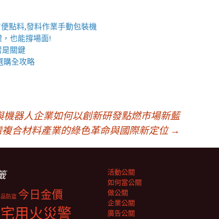
方便點料,發料作業手動包裝機
罐
，也能撐場面!
臂
是關鍵
選購全攻略
與機器人企業如何以創新研發點燃市場新藍
灣複合材料產業的綠色革命與國際新定位
→
活動公關
籤
如何當公關
今日金價
做公關
商品防盜
企業公關
住宅用火災警
廣告公關