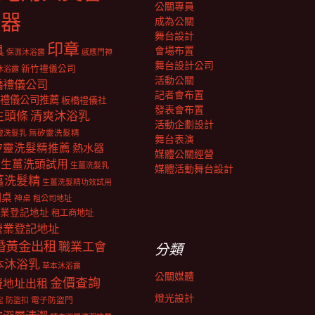
公關專員
報器
成為公關
舞台設計
印章
具
會場布置
保濕沐浴露
感應門神
舞台設計公司
新竹禮儀公司
沐浴露
活動公關
橋禮儀公司
記者會布置
禮儀公司推薦
板橋禮儀社
發表會布置
生頭條
清爽沐浴乳
活動企劃設計
靈洗髮乳
無矽靈洗髮精
舞台表演
矽靈洗髮精推薦
熱水器
媒體公關經營
生薑洗頭試用
生薑洗髮乳
媒體活動舞台設計
薑洗髮精
生薑洗髮精功效試用
明桌
神桌
租公司地址
業登記地址
租工商地址
營業登記地址
婚黃金出租
職業工會
分類
本沐浴乳
草本沐浴露
公關媒體
金價查詢
擬地址出租
燈光設計
電子防盜門
防盜扣
泥