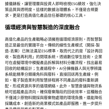
據儀錶板，讓管理層與投資人即時檢視ESG績效，強化決
策品質與透明度。這樣的數據治理體系，不僅是合規要
求，更是打造高值化產品信任基礎的核心工具。
循環經濟與智慧製造的深度融合
高值化產品的生產戰略必須擁抱循環經濟原則，而智慧製
造正是最佳的實踐平台。傳統的線性生產模式（開採-製
造-丟棄）已無法滿足ESG標準，取而代之的是「設計再回
收、製造再利用」的閉環系統。透過數位孿生技術，企業
可在虛擬環境中模擬產品拆解與材料分離流程，找出最易
回收的結構設計；生產過程中，AI分揀機器人與光學辨識
系統能精準分類邊角料與廢料，直接回送再生產線。例
如，電子製造業利用智慧排程將不同產品的廢料重新調
配，形成資源共享的循環網絡。此外，智慧倉儲與物流系
統可追蹤產品流向，確保廢棄階段的回收效率。這種融合
不僅減少原物料開採與廢棄物處理的環境負擔，還能降低
採購成本，創造新的商業模式如產品即服務，進一步提升