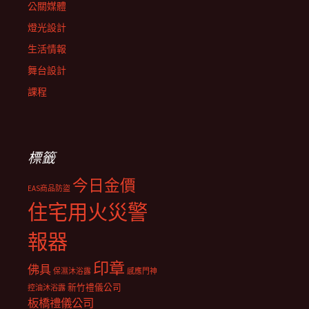
公關媒體
燈光設計
生活情報
舞台設計
課程
標籤
今日金價
EAS商品防盜
住宅用火災警
報器
印章
佛具
保濕沐浴露
感應門神
新竹禮儀公司
控油沐浴露
板橋禮儀公司