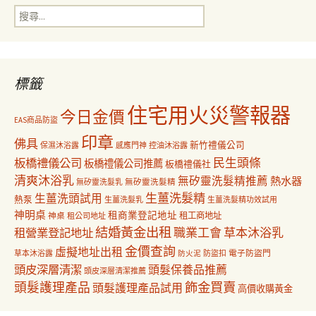
搜
覽
尋
關
鍵
字:
標籤
住宅用火災警報器
今日金價
EAS商品防盜
印章
佛具
新竹禮儀公司
保濕沐浴露
感應門神
控油沐浴露
民生頭條
板橋禮儀公司
板橋禮儀公司推薦
板橋禮儀社
清爽沐浴乳
無矽靈洗髮精推薦
熱水器
無矽靈洗髮乳
無矽靈洗髮精
生薑洗髮精
生薑洗頭試用
熱泵
生薑洗髮乳
生薑洗髮精功效試用
神明桌
租商業登記地址
神桌
租工商地址
租公司地址
結婚黃金出租
職業工會
草本沐浴乳
租營業登記地址
金價查詢
虛擬地址出租
電子防盜門
草本沐浴露
防盜扣
防火泥
頭皮深層清潔
頭髮保養品推薦
頭皮深層清潔推薦
飾金買賣
頭髮護理產品
頭髮護理產品試用
高價收購黃金