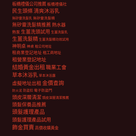
板橋禮儀公司推薦
板橋禮儀社
民生頭條
清爽沐浴乳
無矽靈洗髮乳
無矽靈洗髮精
無矽靈洗髮精推薦
熱水器
生薑洗頭試用
熱泵
生薑洗髮乳
生薑洗髮精
生薑洗髮精功效試用
神明桌
神桌
租公司地址
租商業登記地址
租工商地址
租營業登記地址
結婚黃金出租
職業工會
草本沐浴乳
草本沐浴露
金價查詢
虛擬地址出租
電子防盜門
防盜扣
防火泥
頭皮深層清潔
頭皮深層清潔推薦
頭髮保養品推薦
頭髮護理產品
頭髮護理產品試用
飾金買賣
高價收購黃金