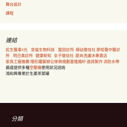
舞台設計
課程
連結
民生醫事X光
昱倫生物科技
龍田診所
婦幼徵信社
廖桂聲中醫診
所
明日美診所
健康新知
女子徵信社
麼尚洗護沐專賣店
家具工廠推薦
隱形鐵窗
辦公傢俱規劃
基隆婚紗
道具製作
消防水帶
晨達提供多種
空壓機
使用狀況諮詢
鴻和興專業於生產茶葉罐
分類