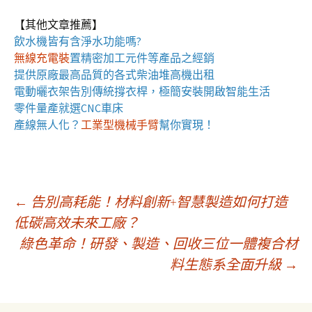
【其他文章推薦】
飲水機
皆有含淨水功能嗎?
無線充電裝
置
精密加工元件等產品之經銷
提供原廠最高品質的各式柴油
堆高機
出租
電動曬衣架
告別傳統撐衣桿，極簡安裝開啟智能生活
零件量產就選
CNC車床
產線無人化？
工業型機械手臂
幫你實現！
文
←
告別高耗能！材料創新+智慧製造如何打造
低碳高效未來工廠？
綠色革命！研發、製造、回收三位一體複合材
章
料生態系全面升級
→
導