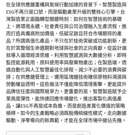
在全球供應鏈重構與氣候行動加速的背景下，智慧製造與
ESG不再只是口號，而是驅動產業升級的雙核心引擎。台
灣製造業正面臨轉型關鍵時刻：如何在智慧技術的基礎
上，將環境永續、社會責任與公司治理融入生產流程，進
而打造具備高附加價值、低碳足跡且符合市場期待的產
品？所謂高值化產品，不只在於技術突破或功能創新，更
在於其整個生命週期對地球與社會的正向貢獻。從設計端
就導入循環經濟思維，利用智慧感測與大數據分析，即時
監控能源耗用、原料使用率與廢棄物產出；在製造端，透
過自動化與人工智慧最佳化排程，減少不必要的浪費與碳
排；在供應鏈管理上，運用區塊鏈技術確保原物料溯源與
勞動權益透明。這些做法不僅能降低環境衝擊，更能提升
品牌信任度與國際競爭力。更重要的是，智慧製造賦予企
業高度彈性，能快速回應市場變化，推出客製化高值產
品，讓ESG不再是成本負擔，而是創造差異化價值的策略
槓桿。如今的生產戰略必須跳脫傳統線性模式，走向數據
驅動、淨零導向的新典範，才能在全球市場中搶佔先機。