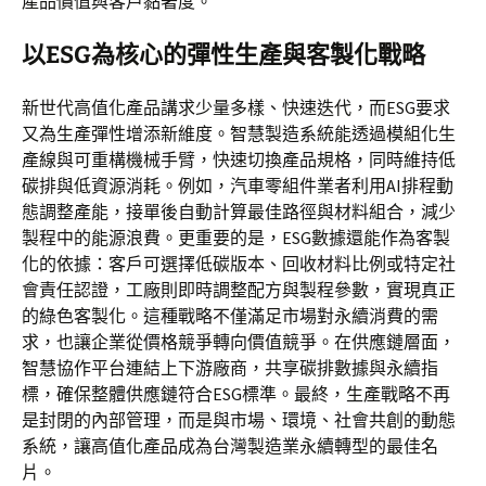
產品價值與客戶黏著度。
以ESG為核心的彈性生產與客製化戰略
新世代高值化產品講求少量多樣、快速迭代，而ESG要求
又為生產彈性增添新維度。智慧製造系統能透過模組化生
產線與可重構機械手臂，快速切換產品規格，同時維持低
碳排與低資源消耗。例如，汽車零組件業者利用AI排程動
態調整產能，接單後自動計算最佳路徑與材料組合，減少
製程中的能源浪費。更重要的是，ESG數據還能作為客製
化的依據：客戶可選擇低碳版本、回收材料比例或特定社
會責任認證，工廠則即時調整配方與製程參數，實現真正
的綠色客製化。這種戰略不僅滿足市場對永續消費的需
求，也讓企業從價格競爭轉向價值競爭。在供應鏈層面，
智慧協作平台連結上下游廠商，共享碳排數據與永續指
標，確保整體供應鏈符合ESG標準。最終，生產戰略不再
是封閉的內部管理，而是與市場、環境、社會共創的動態
系統，讓高值化產品成為台灣製造業永續轉型的最佳名
片。