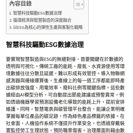
內容目錄
智慧科技驅動ESG數據治理
循環經濟與智慧製造的深度融合
以ESG為核心的彈性生產與客製化戰略
智慧科技驅動ESG數據治理
要實現智慧製造與ESG的無縫對接，首要關鍵在於數據的
透明與可視化。傳統工廠的能耗、廢氣、水資源使用等環
境數據往往分散且延遲，難以形成有效管控。導入物聯網
感測器與邊緣運算後，生產線上的每一道工序都能即時產
出碳排放強度、用電效率、廢料比例等關鍵指標。這些數
據經由AI模型分析，可自動提出節能建議或預警異常，例
如透過機器學習預測設備老化導致的能耗上升，提前安排
維護。同時，智慧電表與碳管理平台整合，能讓企業明確
掌握每單位產品的碳足跡，作為綠色產品標籤的依據。在
社會面，人機協作系統不僅提升作業安全，也透過穿戴裝
置監控勞工生理狀態，預防職業傷害。治理層面則藉由數