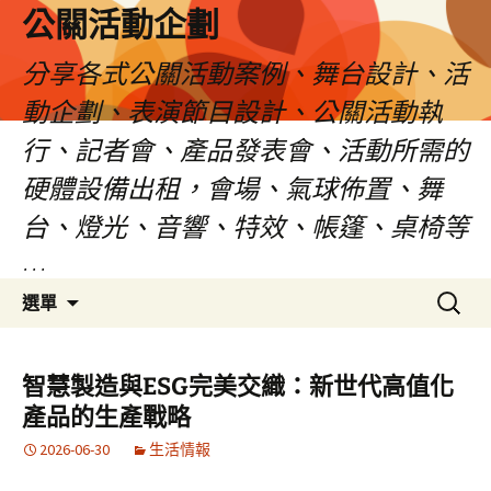
公關活動企劃
分享各式公關活動案例、舞台設計、活
動企劃、表演節目設計、公關活動執
行、記者會、產品發表會、活動所需的
硬體設備出租，會場、氣球佈置、舞
台、燈光、音響、特效、帳篷、桌椅等
…
跳
搜
選單
至
尋
主
關
要
鍵
智慧製造與ESG完美交織：新世代高值化
內
字:
產品的生產戰略
容
2026-06-30
生活情報