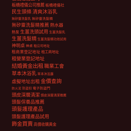
板橋禮儀公司推薦
板橋禮儀社
民生頭條
清爽沐浴乳
無矽靈洗髮乳
無矽靈洗髮精
無矽靈洗髮精推薦
熱水器
生薑洗頭試用
熱泵
生薑洗髮乳
生薑洗髮精
生薑洗髮精功效試用
神明桌
神桌
租公司地址
租商業登記地址
租工商地址
租營業登記地址
結婚黃金出租
職業工會
草本沐浴乳
草本沐浴露
金價查詢
虛擬地址出租
電子防盜門
防盜扣
防火泥
頭皮深層清潔
頭皮深層清潔推薦
頭髮保養品推薦
頭髮護理產品
頭髮護理產品試用
飾金買賣
高價收購黃金