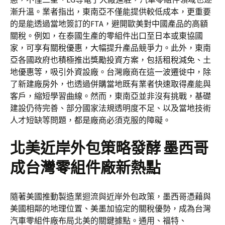
漸升溫。業者指出，東南亞不僅能提供較低成本，更重要
的是能透過當地簽訂的FTA，避開歐美對中國產品的高額
關稅。例如，在泰國生產的零組件出口至日本或東協國
家，可享有關稅優惠，大幅提升產品競爭力。此外，東南
亞各國政府也積極推出獎勵投資方案，包括租稅減免、土
地優惠等，吸引外資設廠。台灣廠商在這一波遷徙中，除
了新建廠房外，也透過併購當地既有業者快速取得產能與
客戶，縮短學習曲線。然而，東南亞並非沒有挑戰，基礎
建設仍待完善、部分國家法規透明度不足、以及當地技術
人才短缺等問題，都是廠商必須克服的障礙。
北美近岸外包策略發酵 墨西哥
成台灣零組件廠新熱點
隨著美國推動製造業迴流與近岸外包政策，墨西哥憑藉與
美國相鄰的地理位置、美墨加協定的關稅優勢，成為台灣
汽車零組件廠布局北美的關鍵據點。通用、福特、