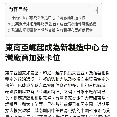
內容目錄
東南亞崛起成為新製造中心 台灣廠商加速卡位
北美近岸外包策略發酵 墨西哥成台灣零組件廠新熱點
歐洲市場與電動車轉型交織 台廠積極布局新供應鏈
東南亞崛起成為新製造中心 台
灣廠商加速卡位
東南亞國家如泰國、印尼、越南與馬來西亞，憑藉著相對
穩定的政治環境、年輕的勞動力以及多項自由貿易協定的
優勢，已成為全球汽車零組件廠產地多元化的首選區域。
泰國長期以來有「亞洲底特律」之稱，日系車廠深耕已
久，供應鏈體系相對完整。台灣多家零組件大廠如東陽、
堤維西、和大工業等，早在數年前便已布局泰國，近期更
擴大投資規模。越南則因中美貿易戰後的中國+1策略而受
惠，不僅三星、LG等電子大廠進駐，汽車零組件領域也逐