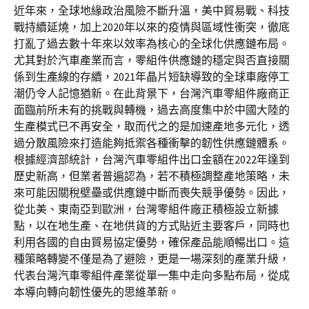
近年來，全球地緣政治風險不斷升溫，美中貿易戰、科技
戰持續延燒，加上2020年以來的疫情與區域性衝突，徹底
打亂了過去數十年來以效率為核心的全球化供應鏈布局。
尤其對於汽車產業而言，零組件供應鏈的穩定與否直接關
係到生產線的存續，2021年晶片短缺導致的全球車廠停工
潮仍令人記憶猶新。在此背景下，台灣汽車零組件廠商正
面臨前所未有的挑戰與轉機，過去高度集中於中國大陸的
生產模式已不再安全，取而代之的是加速產地多元化，透
過分散風險來打造能夠抵禦各種衝擊的韌性供應鏈體系。
根據經濟部統計，台灣汽車零組件出口金額在2022年達到
歷史新高，但業者普遍認為，若不積極調整產地策略，未
來可能因關稅壁壘或供應鏈中斷而喪失競爭優勢。因此，
從北美、東南亞到歐洲，台灣零組件廠正積極設立新據
點，以在地生產、在地供貨的方式貼近主要客戶，同時也
利用各國的自由貿易協定優勢，確保產品能順暢出口。這
種策略轉變不僅是為了避險，更是一場深刻的產業升級，
代表台灣汽車零組件產業從單一集中走向多點布局，從成
本導向轉向韌性優先的思維革新。