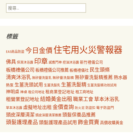
搜
覽
尋
關
鍵
字:
標籤
住宅用火災警報器
今日金價
EAS商品防盜
印章
佛具
新竹禮儀公司
保濕沐浴露
感應門神
控油沐浴露
民生頭條
板橋禮儀公司
板橋禮儀公司推薦
板橋禮儀社
清爽沐浴乳
無矽靈洗髮精推薦
熱水器
無矽靈洗髮乳
無矽靈洗髮精
生薑洗髮精
生薑洗頭試用
熱泵
生薑洗髮乳
生薑洗髮精功效試用
神明桌
租商業登記地址
神桌
租工商地址
租公司地址
結婚黃金出租
職業工會
草本沐浴乳
租營業登記地址
金價查詢
虛擬地址出租
電子防盜門
草本沐浴露
防盜扣
防火泥
頭皮深層清潔
頭髮保養品推薦
頭皮深層清潔推薦
飾金買賣
頭髮護理產品
頭髮護理產品試用
高價收購黃金