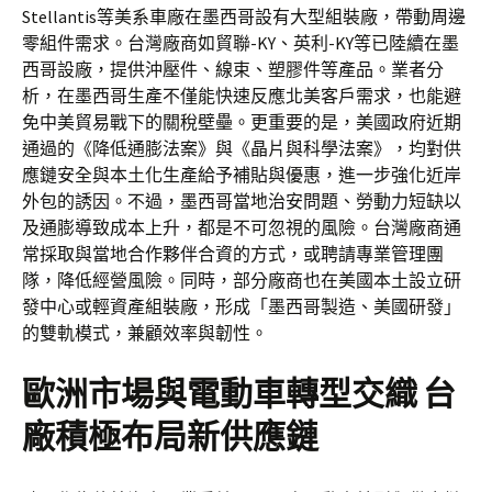
Stellantis等美系車廠在墨西哥設有大型組裝廠，帶動周邊
零組件需求。台灣廠商如貿聯-KY、英利-KY等已陸續在墨
西哥設廠，提供沖壓件、線束、塑膠件等產品。業者分
析，在墨西哥生產不僅能快速反應北美客戶需求，也能避
免中美貿易戰下的關稅壁壘。更重要的是，美國政府近期
通過的《降低通膨法案》與《晶片與科學法案》，均對供
應鏈安全與本土化生產給予補貼與優惠，進一步強化近岸
外包的誘因。不過，墨西哥當地治安問題、勞動力短缺以
及通膨導致成本上升，都是不可忽視的風險。台灣廠商通
常採取與當地合作夥伴合資的方式，或聘請專業管理團
隊，降低經營風險。同時，部分廠商也在美國本土設立研
發中心或輕資產組裝廠，形成「墨西哥製造、美國研發」
的雙軌模式，兼顧效率與韌性。
歐洲市場與電動車轉型交織 台
廠積極布局新供應鏈