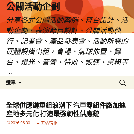
公關活動企劃
分享各式公關活動案例、舞台設計、活
動企劃、表演節目設計、公關活動執
行、記者會、產品發表會、活動所需的
硬體設備出租，會場、氣球佈置、舞
台、燈光、音響、特效、帳篷、桌椅等
…
跳
搜
選單
至
尋
主
關
要
鍵
全球供應鏈重組浪潮下 汽車零組件廠加速
內
字:
產地多元化 打造最強韌性供應鏈
容
2026-06-30
生活情報