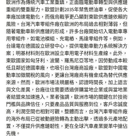
歐洲作為傳統汽車工業重鎮，正面臨電動車轉型與供應鏈
重組的雙重壓力。歐盟計劃2035年禁售燃油車，促使各大
車廠加速電動化，而俄烏戰爭更凸顯對東歐供應鏈依賴的
風險。台灣汽車零組件廠在歐洲的布局過去相對薄弱，但
隨著電動車新供應鏈的形成，許多台廠開始切入電動車專
用零組件，如電池模組、充電樁、馬達零組件等。例如，
台達電在德國設立研發中心，提供電動車動力系統解決方
案；明基材料則在歐洲設立車用電子材料生產線。此外，
東歐國家如匈牙利、波蘭、羅馬尼亞等地，因勞動成本較
低且鄰近德國車廠，也吸引台灣廠商設廠。歐盟對中國電
動車加徵關稅的風向，更讓台灣廠商有機會成為替代供應
來源。然而，歐洲市場法規嚴格、認證時間長，加上語言
與文化差異，台廠往往需要透過併購當地企業或與當地業
者結盟來加速進入。業者強調，歐洲市場的關鍵在於技術
門檻與品牌信任，只要產品品質與服務到位，客戶忠誠度
高，利潤空間也相對可觀。整體而言，台灣汽車零組件廠
的海外布局已從被動避險轉為主動出擊，透過多元產地配
置，不僅提升供應鏈韌性，更在全球汽車產業變革中搶佔
先機。