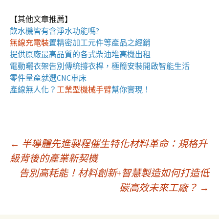
【其他文章推薦】
飲水機
皆有含淨水功能嗎?
無線充電裝
置
精密加工元件等產品之經銷
提供原廠最高品質的各式柴油
堆高機
出租
電動曬衣架
告別傳統撐衣桿，極簡安裝開啟智能生活
零件量產就選
CNC車床
產線無人化？
工業型機械手臂
幫你實現！
文
←
半導體先進製程催生特化材料革命：規格升
級背後的產業新契機
告別高耗能！材料創新+智慧製造如何打造低
章
碳高效未來工廠？
→
導