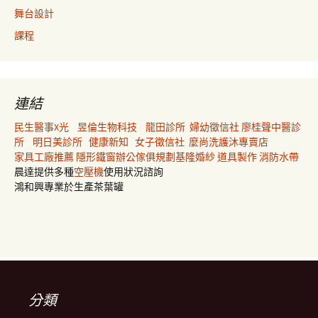
舞台設計
課程
連結
民生醫事X光
昱倫生物科技
龍田診所
婦幼徵信社
廖桂聲中醫診
所
明日美診所
健康新知
女子徵信社
麼尚洗護沐專賣店
家具工廠推薦
隱形鐵窗
辦公傢俱規劃
基隆婚紗
道具製作
消防水帶
晨達提供多種
空壓機
使用狀況諮詢
鴻和興專業於生產茶葉罐
分類