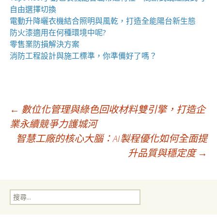
自由選擇切換
電動升降曬衣機
結合照明與風乾，打造全能陽台新生態
防火漆
適用在何種環境中呢?
零售業
防損解決方案
消防工程
設計與施工標準，你準備好了嗎？
文
←
數位化管理與綠色回收材料雙引擎，打造企
業永續競爭力護城河
智慧工廠的核心大腦：AI製程優化如何全面提
章
升品質與穩定度
→
導
搜
覽
尋
關