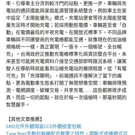
率，引導車主分流到較冷門的站點。更進一步，車輛與充
電站的通訊還能與家庭能源管理系統整合，例如車主在家
中設定「太陽能優先」模式，充電站便會等待太陽能發電
量充足時才開始充電；若採用動態電價，車輛甚至會「自
動」在電價最低的半夜充電。在開放式標準下，不同品牌
車輛與不同運營商的充電樁都能互通，就像現在的加油槍
規格統一一樣，真正實現「一張卡、一個帳號、全台暢
充」。台灣政府正推動充電樁標準化與資訊整合平台，未
來甚至可能將充電資料介接至交通部即時路況系統，讓駕
駛人在導航時就能看到沿線充電站的擁擠程度。從「有電
可充」到「充得聰明」，前端通訊不僅解決了當下的痛
點，更為電動車生態系打開了無限想像空間：車輛排隊預
測、電網調度、碳權交易、共享充電……這些都將逐步成
真。而這一切的起點，就在於每一次插槍時，那毫秒間的
智慧握手。
【其他文章推薦】
SMD元件外觀瑕疵
CCD外觀檢查包裝
Tape Reel手動包裝機
配合載帶之特性，間斷式或連續式可