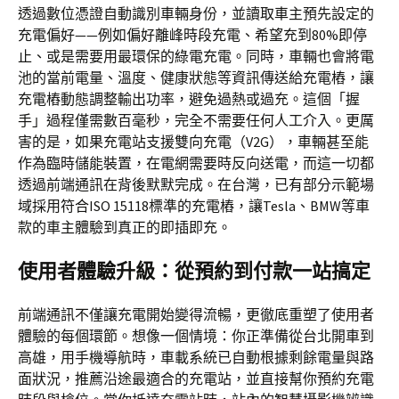
透過數位憑證自動識別車輛身份，並讀取車主預先設定的
充電偏好——例如偏好離峰時段充電、希望充到80%即停
止、或是需要用最環保的綠電充電。同時，車輛也會將電
池的當前電量、溫度、健康狀態等資訊傳送給充電樁，讓
充電樁動態調整輸出功率，避免過熱或過充。這個「握
手」過程僅需數百毫秒，完全不需要任何人工介入。更厲
害的是，如果充電站支援雙向充電（V2G），車輛甚至能
作為臨時儲能裝置，在電網需要時反向送電，而這一切都
透過前端通訊在背後默默完成。在台灣，已有部分示範場
域採用符合ISO 15118標準的充電樁，讓Tesla、BMW等車
款的車主體驗到真正的即插即充。
使用者體驗升級：從預約到付款一站搞定
前端通訊不僅讓充電開始變得流暢，更徹底重塑了使用者
體驗的每個環節。想像一個情境：你正準備從台北開車到
高雄，用手機導航時，車載系統已自動根據剩餘電量與路
面狀況，推薦沿途最適合的充電站，並直接幫你預約充電