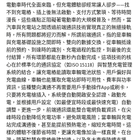
電動車時代全面來臨，但充電體驗卻經常讓人卻步——找
不到充電樁、插上後無法啟動、支付方式繁瑣、等待時間
漫長，這些痛點正阻礙著電動車的大規模普及。然而，當
汽車與充電站之間透過前端通訊技術實現真正的無縫接軌
時，所有問題都將迎刃而解。所謂前端通訊，指的是車輛
與充電基礎設施之間即時、雙向的數據交換，從車輛抵達
前的預約、到達時的識別、充電過程的監控，到最後的支
付結算，所有環節都能在數秒內自動完成。這項技術的核
心在於標準化的通訊協定（如ISO 15118）與智慧充電管理
系統的結合，讓充電樁能讀取車輛電池狀態、用戶偏好與
充電曲線，車輛也能獲取充電站即時可用性、費率與功率
資訊。這種雙向溝通不再需要用戶手動操作App或刷卡，
只要將充電槍插入，系統便自動開啟安全認證、啟動充
電，並根據用戶設定（如最便宜時段或最快速充電）自動
調整。更進一步，前端通訊還能整合電網負載資訊，在尖
峰時段自動降低充電功率，避免跳電風險；當車輛與充電
站完成溝通後，甚至能提前預熱電池，縮短充電時間。這
樣的體驗不僅節省時間，更讓充電像加油一樣直覺。在台
灣，隨著智慧充電樁佈建加速，以及各大車廠陸續支援