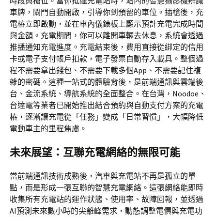
時段與槍位。當你抵達充電站時，站內的智慧攝影機辨識
車牌，閘門自動開啟，引導你到預留的車位。插槍後，充
電樁立即啟動，並在車內儀錶板上顯示預計充電完成時間
與金額。充電期間，你可以離開車輛去休息，系統會透過
推播通知充電進度。充電結束後，費用直接從綁定的信用
卡或電子支付帳戶扣款，電子發票自動存入載具。整個過
程不需要拿出錢包、不需要下載多個App、不需要記住複
雜的密碼。這種一站式的體驗背後，是前端通訊與雲端後
台、金流系統、導航系統的全面整合。在台灣，Noodoe、
台達電等業者已開始推出結合預約與自動支付方案的充電
樁，逐漸讓充電從「任務」變成「日常習慣」，大幅降低
電動車主的里程焦慮。
未來展望：互聯充電網絡的無限可能
當前端通訊技術成熟後，汽車與充電站不再是孤立的單
點，而是形成一張互聯的智慧充電網絡。這張網絡能即時
收集所有充電站的運作狀態、使用率、故障回報，並透過
AI預測未來數小時的尖離峰需求，動態調整電價與充電功