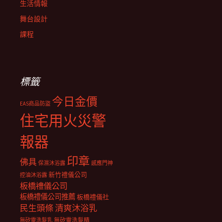
生活情報
舞台設計
課程
標籤
今日金價
EAS商品防盜
住宅用火災警
報器
印章
佛具
保濕沐浴露
感應門神
新竹禮儀公司
控油沐浴露
板橋禮儀公司
板橋禮儀公司推薦
板橋禮儀社
民生頭條
清爽沐浴乳
無矽靈洗髮乳
無矽靈洗髮精