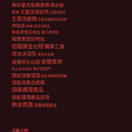
無矽靈洗髮精推薦
熱水器
生薑洗頭試用
熱泵
生薑洗髮乳
生薑洗髮精
生薑洗髮精功效試用
神明桌
神桌
租公司地址
租商業登記地址
租工商地址
租營業登記地址
結婚黃金出租
職業工會
草本沐浴乳
草本沐浴露
金價查詢
虛擬地址出租
電子防盜門
防盜扣
防火泥
頭皮深層清潔
頭皮深層清潔推薦
頭髮保養品推薦
頭髮護理產品
頭髮護理產品試用
飾金買賣
高價收購黃金
活動公關