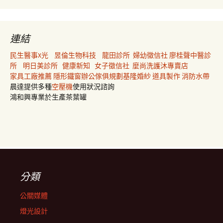
連結
民生醫事X光
昱倫生物科技
龍田診所
婦幼徵信社
廖桂聲中醫診
所
明日美診所
健康新知
女子徵信社
麼尚洗護沐專賣店
家具工廠推薦
隱形鐵窗
辦公傢俱規劃
基隆婚紗
道具製作
消防水帶
晨達提供多種
空壓機
使用狀況諮詢
鴻和興專業於生產茶葉罐
分類
公關媒體
燈光設計