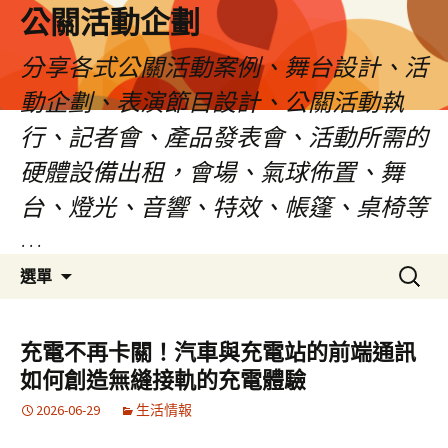
公關活動企劃
分享各式公關活動案例、舞台設計、活
動企劃、表演節目設計、公關活動執
行、記者會、產品發表會、活動所需的
硬體設備出租，會場、氣球佈置、舞
台、燈光、音響、特效、帳篷、桌椅等
…
跳
搜
選單
至
尋
主
關
要
鍵
充電不再卡關！汽車與充電站的前端通訊
內
字:
如何創造無縫接軌的充電體驗
容
2026-06-29
生活情報