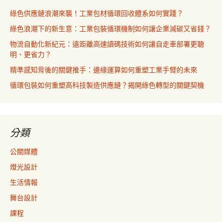
綠色供應鏈浪潮來襲！工業包材循環回收體系如何實踐？
綠色浪潮下的新生意：工業包裝循環機制如何讓企業減碳又省錢？
物流自動化新紀元：遠距離高速讀碼技術如何讓自走車部署更聰
明、更省力？
精準感知背後的關鍵推手：邊緣運算如何重塑工業手臂的未來
循環包裝如何重塑高科技製造供應鏈？揭開綠色轉型的關鍵契機
分類
公關媒體
燈光設計
生活情報
舞台設計
課程