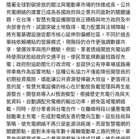
隨著全球對碳排放的關注與電動車市場的快速成長，公共
充電網絡的建置已成為各國政府與企業共同面對的關鍵議
題。在台灣，智慧充電設備開發商正積極與地方政府及中
央部會合作，試圖突破土地取得、電力配置與法規障礙，
將充電基礎設施從都市核心延伸到偏鄉社區。不同於過去
單純依賴補貼的發展模式，現階段的合作更強調數據共
享、營運效率與用戶體驗。例如，業者透過開放充電站即
時使用狀態給政府交通平台，使民眾能規劃最短路徑充
電；政府則協助簡化行政流程，並提供公有停車場或路邊
停車格作為設置地點。這種公私協力不僅能降低開發商的
初期投資風險，還能讓公共資源發揮最大效益。更值得注
意的是，智慧充電設備的核心在於動態負載管理與再生能
源整合。開發商導入AI預測模型，根據歷史充電行為與天
氣資料，自動調配充電樁的輸出功率，避免區域電網過
載。同時，部分業者與台電合作，在離峰時段以優惠電價
鼓勵車主充電，形成對電網友善的雙向互動。這些技術與
策略，使充電網絡不再只是能源消耗端，而是智慧電網的
關鍵節點。面對未來每年數十萬輛電動車上路的預估，單
靠政府預算或單一企業資源都無法達成目標。唯有透過明