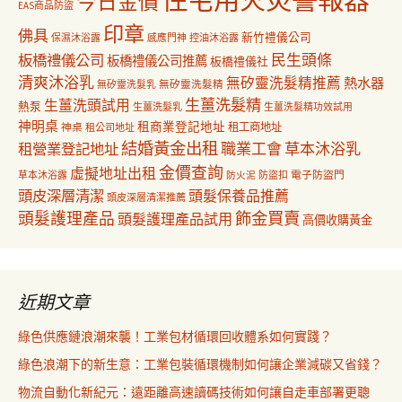
今日金價
EAS商品防盜
印章
佛具
新竹禮儀公司
保濕沐浴露
感應門神
控油沐浴露
民生頭條
板橋禮儀公司
板橋禮儀公司推薦
板橋禮儀社
清爽沐浴乳
無矽靈洗髮精推薦
熱水器
無矽靈洗髮乳
無矽靈洗髮精
生薑洗髮精
生薑洗頭試用
熱泵
生薑洗髮乳
生薑洗髮精功效試用
神明桌
租商業登記地址
神桌
租工商地址
租公司地址
結婚黃金出租
職業工會
草本沐浴乳
租營業登記地址
金價查詢
虛擬地址出租
電子防盜門
草本沐浴露
防盜扣
防火泥
頭皮深層清潔
頭髮保養品推薦
頭皮深層清潔推薦
飾金買賣
頭髮護理產品
頭髮護理產品試用
高價收購黃金
近期文章
綠色供應鏈浪潮來襲！工業包材循環回收體系如何實踐？
綠色浪潮下的新生意：工業包裝循環機制如何讓企業減碳又省錢？
物流自動化新紀元：遠距離高速讀碼技術如何讓自走車部署更聰