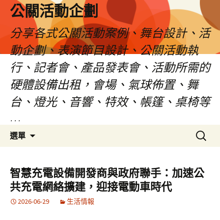
公關活動企劃
分享各式公關活動案例、舞台設計、活
動企劃、表演節目設計、公關活動執
行、記者會、產品發表會、活動所需的
硬體設備出租，會場、氣球佈置、舞
台、燈光、音響、特效、帳篷、桌椅等
…
跳
搜
選單
至
尋
主
關
要
鍵
智慧充電設備開發商與政府聯手：加速公
內
字:
共充電網絡擴建，迎接電動車時代
容
2026-06-29
生活情報