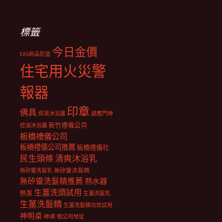
標籤
今日金價
EAS商品防盜
住宅用火災警
報器
印章
佛具
保濕沐浴露
感應門神
新竹禮儀公司
控油沐浴露
板橋禮儀公司
板橋禮儀公司推薦
板橋禮儀社
民生頭條
清爽沐浴乳
無矽靈洗髮乳
無矽靈洗髮精
無矽靈洗髮精推薦
熱水器
生薑洗頭試用
熱泵
生薑洗髮乳
生薑洗髮精
生薑洗髮精功效試用
神明桌
神桌
租公司地址