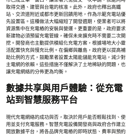
取得交通、建管與台電的核准。此外，政府也釋出高鐵
站、交流道附近或都市更新回饋用地，作為示範充電站優
先設置區。這種做法大幅縮短了開發週期，使業者可以將
資源集中在充電樁的安裝與營運。更重要的是，政府要求
新建物必須預留充電管線，確保未來擴充時不需要二次開
挖。開發商也主動提供模組化充電方案，根據場地大小靈
活配置快充與慢充比例。在偏鄉與離島，政府更以提高補
助比例的方式，鼓勵業者設置太陽能儲能充電站，減少對
主電網的依賴。這些措施不僅解決了土地稀缺的問題，也
讓充電網絡的分佈更為均衡。
數據共享與用戶體驗：從充電
站到智慧服務平台
現代充電網絡的成功與否，取決於用戶能否輕鬆找到、使
用並支付充電服務。智慧充電設備開發商與政府合作建立
開放數據平台，將各品牌充電樁的即時狀態、費率與預約