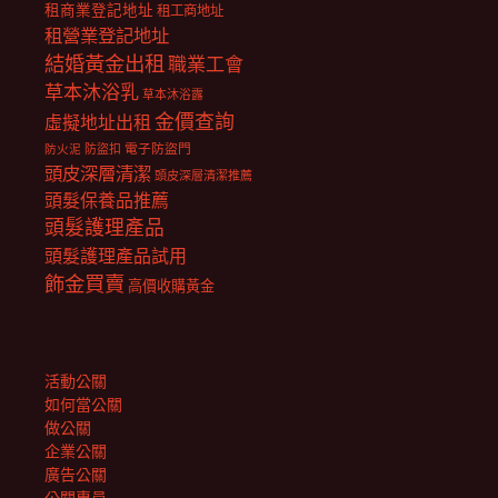
租商業登記地址
租工商地址
租營業登記地址
結婚黃金出租
職業工會
草本沐浴乳
草本沐浴露
金價查詢
虛擬地址出租
電子防盜門
防盜扣
防火泥
頭皮深層清潔
頭皮深層清潔推薦
頭髮保養品推薦
頭髮護理產品
頭髮護理產品試用
飾金買賣
高價收購黃金
活動公關
如何當公關
做公關
企業公關
廣告公關