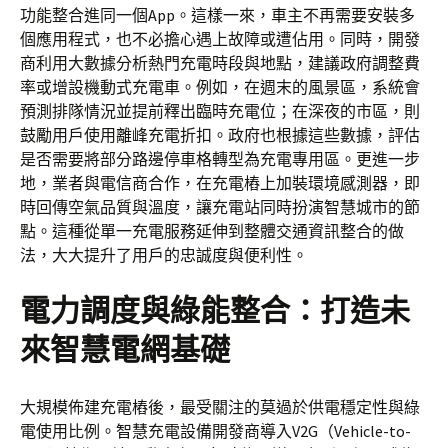
功能整合進同一個App。這樣一來，車主不再需要安裝多
個應用程式，也不必擔心遇上故障或遭佔用。同時，開發
商利用大數據分析熱門充電時段與地點，建議政府調整費
率或增設機動式充電車。例如，在週末的風景區，系統會
預測排隊情況並提前釋出臨時充電位；在深夜的市區，則
鼓勵用戶使用離峰充電折扣。政府也根據這些數據，評估
是否需要將部分路邊停車格轉型為充電專用區。更進一步
地，業者與電信商合作，在充電樁上加裝環境感測器，即
時回傳空氣品質與溫度，讓充電站同時扮演智慧城市的節
點。這種從單一充電服務延伸到整體交通資訊整合的做
法，大大提升了用戶的忠誠度與便利性。
電力調度與綠能整合：打造未
來智慧電網基礎
大規模佈建充電樁後，最受關注的莫過於供電穩定性與綠
電使用比例。智慧充電設備開發商導入V2G（Vehicle-to-