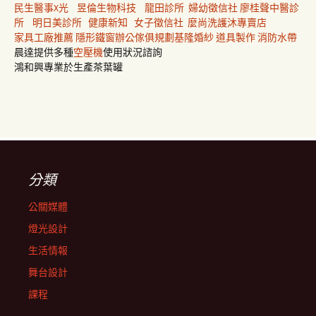
民生醫事X光
昱倫生物科技
龍田診所
婦幼徵信社
廖桂聲中醫診
所
明日美診所
健康新知
女子徵信社
麼尚洗護沐專賣店
家具工廠推薦
隱形鐵窗
辦公傢俱規劃
基隆婚紗
道具製作
消防水帶
晨達提供多種
空壓機
使用狀況諮詢
鴻和興專業於生產茶葉罐
分類
公關媒體
燈光設計
生活情報
舞台設計
課程