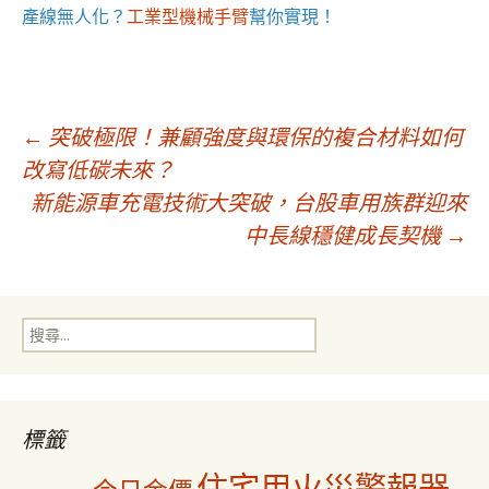
產線無人化？
工業型機械手臂
幫你實現！
文
←
突破極限！兼顧強度與環保的複合材料如何
改寫低碳未來？
新能源車充電技術大突破，台股車用族群迎來
章
中長線穩健成長契機
→
導
搜
覽
尋
關
鍵
字:
標籤
住宅用火災警報器