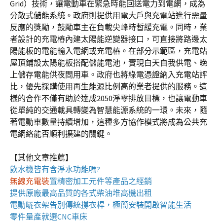
Grid）技術，讓電動車在緊急時能回送電力到電網，成為
分散式儲能系統。政府則提供用電大戶與充電站進行需量
反應的獎勵，鼓勵車主在負載尖峰時暫緩充電。同時，業
者設計的充電樁內建太陽能逆變器接口，可直接將路邊太
陽能板的電能輸入電網或充電樁。在部分示範區，充電站
屋頂鋪設太陽能板搭配儲能電池，實現白天自我供電、晚
上儲存電能供夜間用車。政府也將綠電憑證納入充電站評
比，優先採購使用再生能源比例高的業者提供的服務。這
樣的合作不僅有助於達成2050淨零排放目標，也讓電動車
從單純的交通載具轉變為智慧能源系統的一環。未來，隨
著電動車數量持續增加，這種多方協作模式將成為公共充
電網絡能否順利擴建的關鍵。
【其他文章推薦】
飲水機
皆有含淨水功能嗎?
無線充電裝
置
精密加工元件等產品之經銷
提供原廠最高品質的各式柴油
堆高機
出租
電動曬衣架
告別傳統撐衣桿，極簡安裝開啟智能生活
零件量產就選
CNC車床