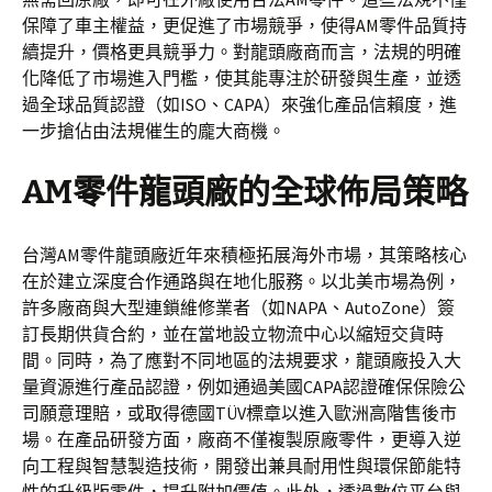
保障了車主權益，更促進了市場競爭，使得AM零件品質持
續提升，價格更具競爭力。對龍頭廠商而言，法規的明確
化降低了市場進入門檻，使其能專注於研發與生產，並透
過全球品質認證（如ISO、CAPA）來強化產品信賴度，進
一步搶佔由法規催生的龐大商機。
AM零件龍頭廠的全球佈局策略
台灣AM零件龍頭廠近年來積極拓展海外市場，其策略核心
在於建立深度合作通路與在地化服務。以北美市場為例，
許多廠商與大型連鎖維修業者（如NAPA、AutoZone）簽
訂長期供貨合約，並在當地設立物流中心以縮短交貨時
間。同時，為了應對不同地區的法規要求，龍頭廠投入大
量資源進行產品認證，例如通過美國CAPA認證確保保險公
司願意理賠，或取得德國TÜV標章以進入歐洲高階售後市
場。在產品研發方面，廠商不僅複製原廠零件，更導入逆
向工程與智慧製造技術，開發出兼具耐用性與環保節能特