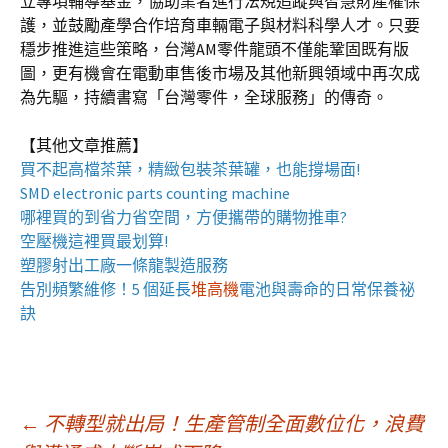
立專項輔導基金，協助業者進行法規追蹤與智慧財產權保
護，並鼓勵產學合作培育車輛電子與材料科學人才。只要
穩步推進這些策略，台灣AM零件龍頭不僅能鞏固既有版
圖，更有機會在電動車售後市場及其他新興領域中再次成
為先驅，持續書寫「台灣零件，全球服務」的傳奇。
【其他文章推薦】
買不起高檔茶葉，精緻包裝
茶葉罐
，也能撐場面!
SMD electronic parts counting machine
哪裡買的到省力省空間，方便攜帶的
購物推車
?
空壓機
這裡買最划算!
塑膠射出工廠
一條龍製造服務
告別頻繁維修！5 個延長
堆高機
電池與壽命的日常保養祕
訣
文
←
不轉型就出局！生產管制全面數位化，浪費