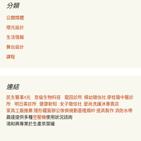
分類
公關媒體
燈光設計
生活情報
舞台設計
課程
連結
民生醫事X光
昱倫生物科技
龍田診所
婦幼徵信社
廖桂聲中醫診
所
明日美診所
健康新知
女子徵信社
麼尚洗護沐專賣店
家具工廠推薦
隱形鐵窗
辦公傢俱規劃
基隆婚紗
道具製作
消防水帶
晨達提供多種
空壓機
使用狀況諮詢
鴻和興專業於生產茶葉罐