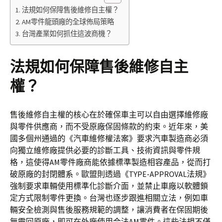
法規如何保障售後維修自主權？
AM零件龍頭廠的全球佈局策略
台灣產業如何抓住這波商機？
法規如何保障售後維修自主
權？
售後維修自主權的核心在於確保車主可以自由選擇維修廠
與零件供應商，而不受原廠保固條款的約束。近年來，美
國多個州通過的《汽車維修權法案》要求汽車製造商必須
向獨立維修廠提供必要的診斷工具、技術資訊與零件規
格，這使得AM零件廠商能依據標準製造相容產品，從而打
破原廠的封閉體系。歐盟則透過《TYPE-APPROVAL法規》
強制要求車輛使用標準化診斷介面，並禁止車廠以軟體鎖
定方式限制零件更換。台灣也逐步跟進相關立法，例如車
輛安全檢測與售後服務規範的調整，讓消費者在保固期後
無需回原廠，即可在外廠使用合法AM零件。這些法規不僅