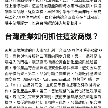
性的升級版零件，提升附加價值。此外，透過數位平台與
線上維修社群，這些龍頭廠能夠即時收集市場反饋，快速
調整產品線，從保險桿、車燈到引擎部件全面佈局，形成
完整的AM零件生態系。這套策略讓台灣廠商在全球AM市
場中站穩腳步，也為台灣經濟注入強勁動能。
台灣產業如何抓住這波商機？
面對法規釋放的巨大市場紅利，台灣AM零件產業必須從品
質、品牌與售後服務三個面向同步升級。第一，品質是市
場准入的門檻，龍頭廠需持續投資自動化產線與檢驗設
備，確保產品符合國際碰撞安全與環保標準，避免因瑕疵
而賠償商譽。第二，品牌行銷至關重要，台灣廠商應透過
國際參展（如AAPEX、Automechanika）與數位行銷，建
立「MIT」高品質形象，並與國際賽事或專業評測機構合
作，強化產品故事。第三，售後服務的差異化將是競爭關
鍵，包括提供完整安裝說明、技術支援熱線及快速退換貨
機制，降低維修廠的使用風險。此外，台灣政府可配合設