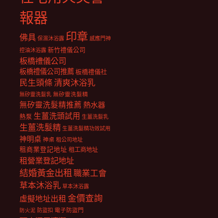
報器
印章
佛具
保濕沐浴露
感應門神
新竹禮儀公司
控油沐浴露
板橋禮儀公司
板橋禮儀公司推薦
板橋禮儀社
民生頭條
清爽沐浴乳
無矽靈洗髮乳
無矽靈洗髮精
無矽靈洗髮精推薦
熱水器
生薑洗頭試用
熱泵
生薑洗髮乳
生薑洗髮精
生薑洗髮精功效試用
神明桌
神桌
租公司地址
租商業登記地址
租工商地址
租營業登記地址
結婚黃金出租
職業工會
草本沐浴乳
草本沐浴露
金價查詢
虛擬地址出租
電子防盜門
防盜扣
防火泥