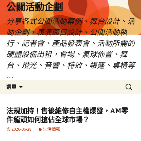
公關活動企劃
分享各式公關活動案例、舞台設計、活
動企劃、表演節目設計、公關活動執
行、記者會、產品發表會、活動所需的
硬體設備出租，會場、氣球佈置、舞
台、燈光、音響、特效、帳篷、桌椅等
…
跳
搜
選單
至
尋
主
關
要
鍵
法規加持！售後維修自主權爆發，AM零
內
字:
件龍頭如何搶佔全球市場？
容
2026-06-28
生活情報