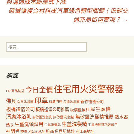
與溝通成本斷崖式下降
碳纖維複合材料成汽車綠色轉型關鍵！低碳交
章
通新局如何實現？
→
導
搜
覽
尋
關
鍵
字:
標籤
住宅用火災警報器
今日金價
EAS商品防盜
印章
佛具
新竹禮儀公司
保濕沐浴露
感應門神
控油沐浴露
民生頭條
板橋禮儀公司
板橋禮儀公司推薦
板橋禮儀社
清爽沐浴乳
無矽靈洗髮精推薦
熱水器
無矽靈洗髮乳
無矽靈洗髮精
生薑洗髮精
生薑洗頭試用
熱泵
生薑洗髮乳
生薑洗髮精功效試用
神明桌
租商業登記地址
神桌
租工商地址
租公司地址