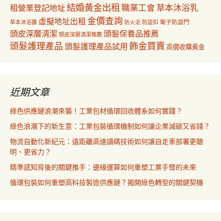
結婚黃金出租
職業工會
草本沐浴乳
租營業登記地址
金價查詢
虛擬地址出租
電子防盜門
草本沐浴露
防盜扣
防火泥
頭皮深層清潔
頭髮保養品推薦
頭皮深層清潔推薦
飾金買賣
頭髮護理產品
頭髮護理產品試用
高價收購黃金
近期文章
綠色供應鏈浪潮來襲！工業包材循環回收體系如何實踐？
綠色浪潮下的新生意：工業包裝循環機制如何讓企業減碳又省錢？
物流自動化新紀元：遠距離高速讀碼技術如何讓自走車部署更聰
明、更省力？
精準感知背後的關鍵推手：邊緣運算如何重塑工業手臂的未來
循環包裝如何重塑高科技製造供應鏈？揭開綠色轉型的關鍵契機