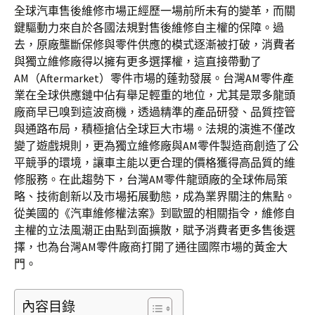
全球汽車售後維修市場正經歷一場前所未有的變革，而關
鍵驅動力來自於各國法規對售後維修自主權的保障。過
去，原廠壟斷保修與零件供應的模式逐漸被打破，消費者
與獨立維修廠得以擁有更多選擇權，這直接帶動了
AM（Aftermarket）零件市場的蓬勃發展。台灣AM零件產
業在全球供應鏈中佔有舉足輕重的地位，尤其是眾多龍頭
廠商早已嗅到這波商機，透過精準的產品研發、品質控管
與通路布局，積極搶佔全球巨大市場。法規的演進不僅改
變了遊戲規則，更為獨立維修廠與AM零件製造商創造了公
平競爭的環境，讓車主能以更合理的價格獲得高品質的維
修服務。在此趨勢下，台灣AM零件龍頭廠的全球佈局策
略、技術創新以及市場拓展動態，成為業界關注的焦點。
從美國的《汽車維修權法案》到歐盟的相關指令，維修自
主權的立法風潮正由點到面擴散，賦予消費者更多售後選
擇，也為台灣AM零件廠商打開了通往國際市場的黃金大
門。
內容目錄