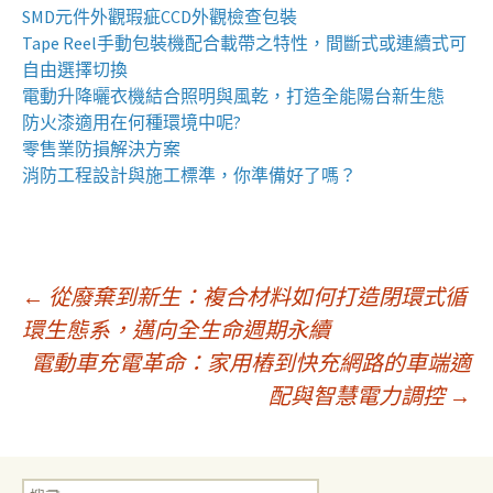
SMD元件外觀瑕疵
CCD外觀檢查包裝
Tape Reel手動包裝機
配合載帶之特性，間斷式或連續式可
自由選擇切換
電動升降曬衣機
結合照明與風乾，打造全能陽台新生態
防火漆
適用在何種環境中呢?
零售業
防損解決方案
消防工程
設計與施工標準，你準備好了嗎？
文
←
從廢棄到新生：複合材料如何打造閉環式循
環生態系，邁向全生命週期永續
電動車充電革命：家用樁到快充網路的車端適
章
配與智慧電力調控
→
導
搜