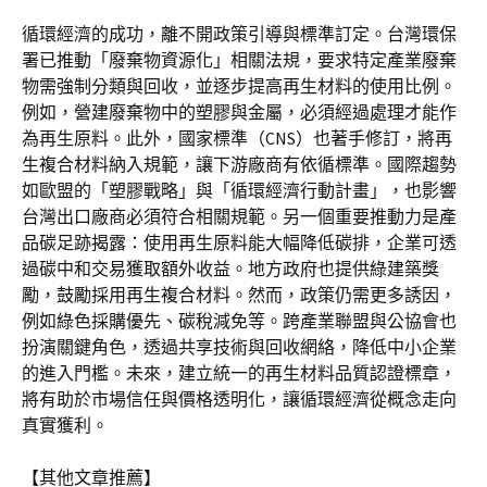
循環經濟的成功，離不開政策引導與標準訂定。台灣環保
署已推動「廢棄物資源化」相關法規，要求特定產業廢棄
物需強制分類與回收，並逐步提高再生材料的使用比例。
例如，營建廢棄物中的塑膠與金屬，必須經過處理才能作
為再生原料。此外，國家標準（CNS）也著手修訂，將再
生複合材料納入規範，讓下游廠商有依循標準。國際趨勢
如歐盟的「塑膠戰略」與「循環經濟行動計畫」，也影響
台灣出口廠商必須符合相關規範。另一個重要推動力是產
品碳足跡揭露：使用再生原料能大幅降低碳排，企業可透
過碳中和交易獲取額外收益。地方政府也提供綠建築獎
勵，鼓勵採用再生複合材料。然而，政策仍需更多誘因，
例如綠色採購優先、碳稅減免等。跨產業聯盟與公協會也
扮演關鍵角色，透過共享技術與回收網絡，降低中小企業
的進入門檻。未來，建立統一的再生材料品質認證標章，
將有助於市場信任與價格透明化，讓循環經濟從概念走向
真實獲利。
【其他文章推薦】