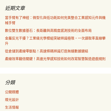
近期文章
當手臂有了神經：微型化與低功耗如何完美整合工業感知元件與機
械手臂
數位雙生數據基石：長距離與高精度感測技術的全面布局
金屬反光干擾？工業級光學模組突破辨識極限，一次讀取率直線攀
升
從倉儲到產線零斷點！高速條碼辨識打造無縫數據鏈結
產線效率翻倍關鍵！高速光學感知技術如何改寫智慧製造遊戲規則
分類
公關媒體
燈光設計
生活情報