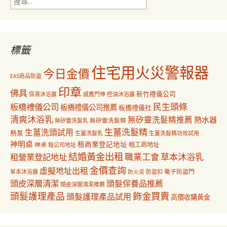
覽
尋
關
鍵
字:
標籤
住宅用火災警報器
今日金價
EAS商品防盜
印章
佛具
新竹禮儀公司
保濕沐浴露
感應門神
控油沐浴露
民生頭條
板橋禮儀公司
板橋禮儀公司推薦
板橋禮儀社
清爽沐浴乳
無矽靈洗髮精推薦
熱水器
無矽靈洗髮乳
無矽靈洗髮精
生薑洗髮精
生薑洗頭試用
熱泵
生薑洗髮乳
生薑洗髮精功效試用
神明桌
租商業登記地址
神桌
租工商地址
租公司地址
結婚黃金出租
職業工會
草本沐浴乳
租營業登記地址
金價查詢
虛擬地址出租
電子防盜門
草本沐浴露
防盜扣
防火泥
頭皮深層清潔
頭髮保養品推薦
頭皮深層清潔推薦
飾金買賣
頭髮護理產品
頭髮護理產品試用
高價收購黃金