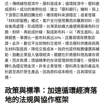
式。傳統線性經濟中，廢料是成本；循環經濟中，廢料變
成原料。成功的案例包括：建立「廢料銀行」機制，與上
下游簽訂長期回購合約，確保廢料來源穩定；或者發展
「材料即服務」模式，客戶支付使用費而非購買材料，回
收後再處理，形成閉環。台灣某紡織大廠便將廢邊角料分
類、粉碎、再紡成紗線，製成新布料，以「再生面料」品
牌銷售，單價比一般布料高出20%，且獲得環保標章認
證。此外，數位平台如物料交易所，媒合廢料供應商與再
生材料製造商，降低交易成本。政府也提供稅務優惠與補
助，鼓勵企業投入循環經濟。關鍵在於將廢料視為庫存資
產，而非負債；透過精準的存貨管理與物流優化，使廢料
轉化為穩定現金流。許多企業發現，廢料再生後的產品毛
利甚至高於原生產品，因為原料成本極低，且具環保溢
價。
政策與標準：加速循環經濟落
地的法規與協作框架