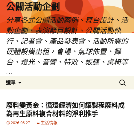
公關活動企劃
分享各式公關活動案例、舞台設計、活
動企劃、表演節目設計、公關活動執
行、記者會、產品發表會、活動所需的
硬體設備出租，會場、氣球佈置、舞
台、燈光、音響、特效、帳篷、桌椅等
…
跳
搜
選單
至
尋
主
關
要
鍵
廢料變黃金：循環經濟如何讓製程廢料成
內
字:
為再生原料複合材料的淨利推手
容
2026-06-27
生活情報