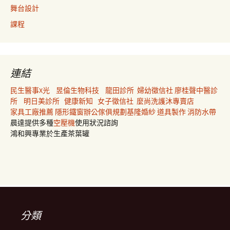
舞台設計
課程
連結
民生醫事X光
昱倫生物科技
龍田診所
婦幼徵信社
廖桂聲中醫診
所
明日美診所
健康新知
女子徵信社
麼尚洗護沐專賣店
家具工廠推薦
隱形鐵窗
辦公傢俱規劃
基隆婚紗
道具製作
消防水帶
晨達提供多種
空壓機
使用狀況諮詢
鴻和興專業於生產茶葉罐
分類