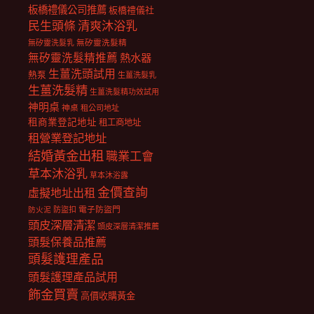
板橋禮儀公司推薦
板橋禮儀社
民生頭條
清爽沐浴乳
無矽靈洗髮乳
無矽靈洗髮精
無矽靈洗髮精推薦
熱水器
生薑洗頭試用
熱泵
生薑洗髮乳
生薑洗髮精
生薑洗髮精功效試用
神明桌
神桌
租公司地址
租商業登記地址
租工商地址
租營業登記地址
結婚黃金出租
職業工會
草本沐浴乳
草本沐浴露
金價查詢
虛擬地址出租
電子防盜門
防盜扣
防火泥
頭皮深層清潔
頭皮深層清潔推薦
頭髮保養品推薦
頭髮護理產品
頭髮護理產品試用
飾金買賣
高價收購黃金