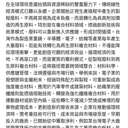
在全球環保意識抬頭與資源稀缺的雙重壓力下，傳統線性
經濟模式已難以永續。企業開始正視生產過程中產生的製
程廢料，不再將其視為成本負擔，而是轉化為具高附加價
值的再生原料。特別是在複合材料領域，透過創新技術與
商業模式，廢料可以重新進入供應鏈，形成封閉循環。台
灣作為製造業重鎮，半導體、電子、紡織等產業每年產生
大量廢料，若能有效轉化為再生原料複合材料，不僅能降
低環境衝擊，更能創造可觀的經濟效益。循環經濟的落
地，不再是口號，而是實質的獲利模式。從製程廢料到再
生原料複合材料，這條路徑需要跨領域整合：材料科學、
供應鏈管理、法規遵循與市場行銷。舉例來說，電子業的
廢塑膠與金屬粉末，經過特殊配方與製程，可重新製成高
強度複合材料，應用於汽車零件或建築材料。紡織業的廢
纖維則能透過熔融技術，轉變為強化纖維複合材料，用於
運動器材或航空內裝。這些轉化不僅減少焚燒或掩埋的廢
棄物處理成本，更創造新的營收來源。企業在推動循環經
濟時，需考量技術可行性、成本效益與市場接受度。早期
投入的廠商，已開始從中獲取淨利，例如某台灣電子大廠
將廢電路板中的金屬與樹脂，再生為工業用複合板材，年