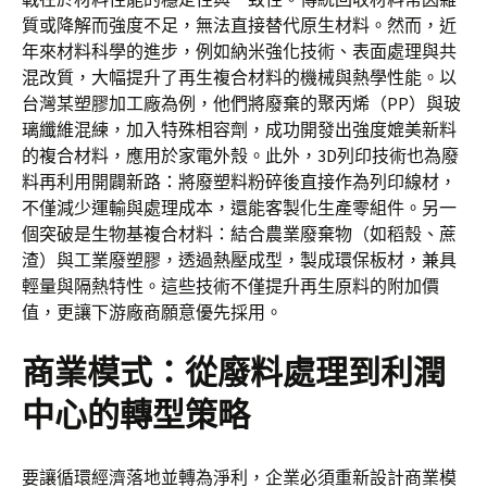
質或降解而強度不足，無法直接替代原生材料。然而，近
年來材料科學的進步，例如納米強化技術、表面處理與共
混改質，大幅提升了再生複合材料的機械與熱學性能。以
台灣某塑膠加工廠為例，他們將廢棄的聚丙烯（PP）與玻
璃纖維混練，加入特殊相容劑，成功開發出強度媲美新料
的複合材料，應用於家電外殼。此外，3D列印技術也為廢
料再利用開闢新路：將廢塑料粉碎後直接作為列印線材，
不僅減少運輸與處理成本，還能客製化生產零組件。另一
個突破是生物基複合材料：結合農業廢棄物（如稻殼、蔗
渣）與工業廢塑膠，透過熱壓成型，製成環保板材，兼具
輕量與隔熱特性。這些技術不僅提升再生原料的附加價
值，更讓下游廠商願意優先採用。
商業模式：從廢料處理到利潤
中心的轉型策略
要讓循環經濟落地並轉為淨利，企業必須重新設計商業模