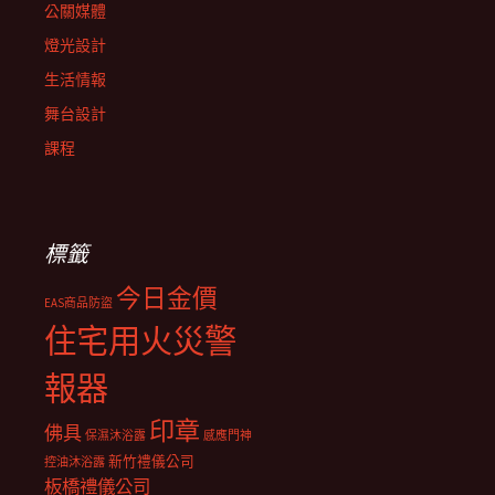
公關媒體
燈光設計
生活情報
舞台設計
課程
標籤
今日金價
EAS商品防盜
住宅用火災警
報器
印章
佛具
保濕沐浴露
感應門神
新竹禮儀公司
控油沐浴露
板橋禮儀公司