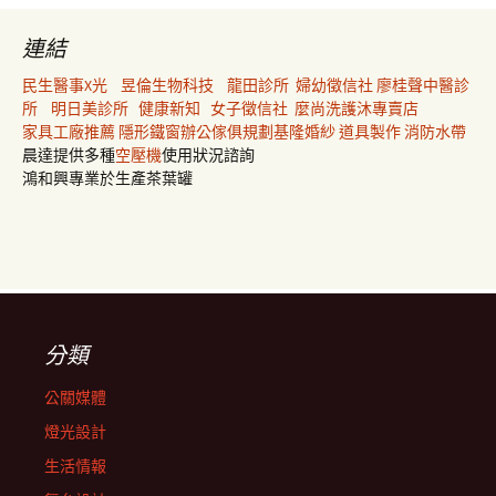
連結
民生醫事X光
昱倫生物科技
龍田診所
婦幼徵信社
廖桂聲中醫診
所
明日美診所
健康新知
女子徵信社
麼尚洗護沐專賣店
家具工廠推薦
隱形鐵窗
辦公傢俱規劃
基隆婚紗
道具製作
消防水帶
晨達提供多種
空壓機
使用狀況諮詢
鴻和興專業於生產茶葉罐
分類
公關媒體
燈光設計
生活情報