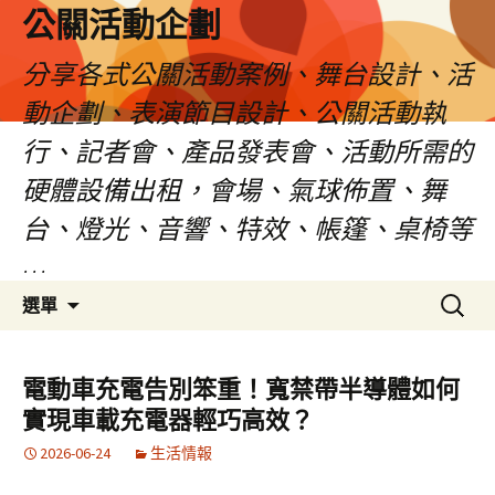
公關活動企劃
分享各式公關活動案例、舞台設計、活
動企劃、表演節目設計、公關活動執
行、記者會、產品發表會、活動所需的
硬體設備出租，會場、氣球佈置、舞
台、燈光、音響、特效、帳篷、桌椅等
…
跳
搜
選單
至
尋
主
關
要
鍵
電動車充電告別笨重！寬禁帶半導體如何
內
字:
實現車載充電器輕巧高效？
容
2026-06-24
生活情報