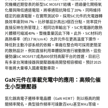
究機構近期發表的新型SiC MOSFET結構，透過優化閘極氧
化層與降低通道電阻，將導通阻抗降低了20%，同時維持
穩定的崩潰電壓。在實際測試中，採用SiC元件的充電器轉
換效率達到98.7%，比矽基設計高出3個百分點。效率提升
直接反映在熱管理上：相同功率輸出下，SiC充電器的散熱
片體積可縮減40%，整機重量因此下降。此外，SiC材料的
高熱導率（約3.7 W/cm·K）允許元件在更高溫度下運作，
降低對主動冷卻系統的依賴。車廠在整合時可採用更簡潔
的散熱設計，例如直接利用車體鋁架進行被動散熱。這些
優勢讓SiC MOSFET成為800伏特高壓平台的首選，目前已
有多家台灣連接器與變壓器廠商開發相容模組，預計2025
年後將大量導入國產電動車款。
GaN元件在車載充電中的應用：高頻化催
生小型變壓器
氮化鎵高電子遷移率電晶體（GaN HEMT）則以極高的開
關頻率聞名，典型操作頻率可達數百kHz甚至MHz等級。