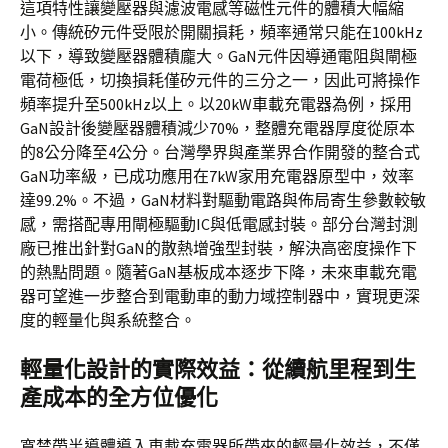
這項特性讓變壓器與濾波電感等磁性元件的體積大幅縮
小。傳統矽元件受限於開關損耗，頻率通常只能在100kHz
以下，導致變壓器體積龐大。GaN元件因導通電阻與閘極
電荷極低，切換損耗僅矽元件的三分之一，因此可將操作
頻率提升至500kHz以上。以20kW車載充電器為例，採用
GaN設計後變壓器體積減少70%，整體充電器厚度從原本
的8公分降至4公分。台灣學界與產業界合作開發的整合式
GaN功率級，已成功應用在7kW家用充電器原型中，效率
達99.2%。不過，GaN材料對驅動電路與佈局寄生參數較敏
感，需搭配專用閘極驅動IC與低電感封裝。部分台灣封測
廠已推出針對GaN的散熱增強型封裝，解決高密度操作下
的熱點問題。隨著GaN基板成本逐步下降，未來車載充電
器可望進一步整合到電動車的動力域控制器中，實現更深
度的輕量化與系統整合。
輕量化設計的實際效益：從續航里程到生
產成本的全方位優化
寬禁帶半導體導入車載充電器所帶來的輕量化效益，不僅