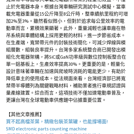
止於充電器本身。根據台灣車輛研究測試中心模擬，當車
載充電器重量從15公斤降至8公斤時，整車續航里程約可增
加2%至3%。雖然看似微小，但對於追求每公里效率的電
動車而言，累積效果顯著。此外，重量減輕也讓車廠在懸
吊系統與車體結構上採用更輕的材料，進一步節省成本。
在生產端，寬禁帶元件的封裝技術簡化，可減少焊線與模
組層數，組裝良率提升。台灣多家系統整合商已開發出模
組化充電器架構，將SiC或GaN功率級與數位控制板整合在
單一鋁基板上，生產效率提高30%。更重要的是，輕量化
設計意味著車輛在加速與爬坡時消耗的電能更少，有助於
降低車主的使用成本。從法規面來看，台灣經濟部已將寬
禁帶半導體列為關鍵戰略材料，補助業者進行車規認證與
量產線建置。綜合而言，這項技術不僅加速電動車普及，
更讓台灣在全球電動車供應鏈中佔據重要位置。
【其他文章推薦】
買不起高檔茶葉，精緻包裝
茶葉罐
，也能撐場面!
SMD electronic parts counting machine