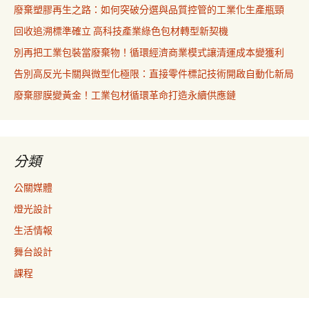
廢棄塑膠再生之路：如何突破分選與品質控管的工業化生產瓶頸
回收追溯標準確立 高科技產業綠色包材轉型新契機
別再把工業包裝當廢棄物！循環經濟商業模式讓清運成本變獲利
告別高反光卡關與微型化極限：直接零件標記技術開啟自動化新局
廢棄膠膜變黃金！工業包材循環革命打造永續供應鏈
分類
公關媒體
燈光設計
生活情報
舞台設計
課程