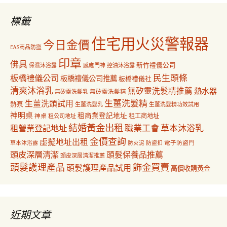
鍵
字:
標籤
住宅用火災警報器
今日金價
EAS商品防盜
印章
佛具
新竹禮儀公司
保濕沐浴露
感應門神
控油沐浴露
民生頭條
板橋禮儀公司
板橋禮儀公司推薦
板橋禮儀社
清爽沐浴乳
無矽靈洗髮精推薦
熱水器
無矽靈洗髮乳
無矽靈洗髮精
生薑洗髮精
生薑洗頭試用
熱泵
生薑洗髮乳
生薑洗髮精功效試用
神明桌
租商業登記地址
神桌
租工商地址
租公司地址
結婚黃金出租
職業工會
草本沐浴乳
租營業登記地址
金價查詢
虛擬地址出租
電子防盜門
草本沐浴露
防盜扣
防火泥
頭皮深層清潔
頭髮保養品推薦
頭皮深層清潔推薦
飾金買賣
頭髮護理產品
頭髮護理產品試用
高價收購黃金
近期文章