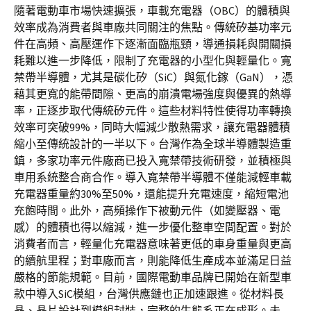
隨著電動車市場快速擴張，車載充電器（OBC）的體積與
效率成為消費者與車廠共同關注的焦點。傳統矽基功率元
件在高頻、高壓運作下逐漸面臨瓶頸，導通損耗與開關損
耗難以進一步降低，限制了充電器的小型化與輕量化。寬
禁帶半導體，尤其是碳化矽（SiC）與氮化鎵（GaN），憑
藉其更寬的能帶間隙、更高的崩潰電場強度與優異的熱導
率，正逐步取代傳統矽元件。這些材料特性使得功率轉換
效率可突破99%，同時大幅減少散熱需求，讓充電器體積
縮小至傳統設計的一半以下。台灣作為全球半導體製造重
鎮，多家功率元件廠商已投入寬禁帶技術研發，並積極與
車用系統整合商合作。導入寬禁帶半導體不僅能減輕車載
充電器重量約30%至50%，還能提升充電速度，縮短電池
充飽時間。此外，高頻操作下被動元件（如變壓器、電
感）的體積也得以縮減，進一步優化整車空間配置。對於
消費者而言，輕量化充電器意味著更低的車身重量與更高
的續航里程；對車廠而言，則能降低生產成本並滿足日益
嚴格的節能規範。目前，國際電動車品牌已開始在新型車
款中導入SiC模組，台灣供應鏈也正加速跟進。從材料長
晶、晶片設計到模組封裝，完整的生態系正在成形。未