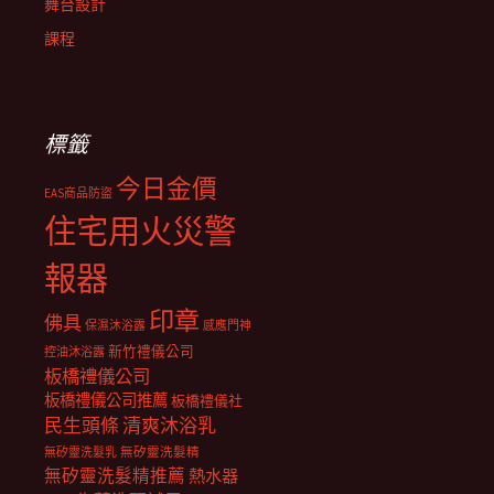
舞台設計
課程
標籤
今日金價
EAS商品防盜
住宅用火災警
報器
印章
佛具
保濕沐浴露
感應門神
新竹禮儀公司
控油沐浴露
板橋禮儀公司
板橋禮儀公司推薦
板橋禮儀社
民生頭條
清爽沐浴乳
無矽靈洗髮乳
無矽靈洗髮精
無矽靈洗髮精推薦
熱水器