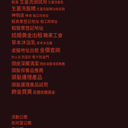
生薑洗頭試用
熱泵
生薑洗髮乳
生薑洗髮精
生薑洗髮精功效試用
神明桌
神桌
租公司地址
租商業登記地址
租工商地址
租營業登記地址
結婚黃金出租
職業工會
草本沐浴乳
草本沐浴露
金價查詢
虛擬地址出租
電子防盜門
防盜扣
防火泥
頭皮深層清潔
頭皮深層清潔推薦
頭髮保養品推薦
頭髮護理產品
頭髮護理產品試用
飾金買賣
高價收購黃金
活動公關
如何當公關