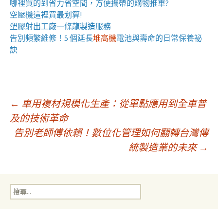
哪裡買的到省力省空間，方便攜帶的
購物推車
?
空壓機
這裡買最划算!
塑膠射出工廠
一條龍製造服務
告別頻繁維修！5 個延長
堆高機
電池與壽命的日常保養祕
訣
文
←
車用複材規模化生產：從單點應用到全車普
及的技術革命
告別老師傅依賴！數位化管理如何翻轉台灣傳
章
統製造業的未來
→
導
搜
覽
尋
關