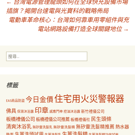
文
←
台灣電源管理龍頭如何在全球快充設備市場
插旗？揭開台達電與光寶科的戰略佈局
電動車革命核心：台灣如何靠車用零組件與充
章
電站網路設備打造全球關鍵地位
→
導
搜
覽
尋
關
鍵
字:
標籤
住宅用火災警報器
今日金價
EAS商品防盜
印章
佛具
新竹禮儀公司
保濕沐浴露
感應門神
控油沐浴露
民生頭條
板橋禮儀公司
板橋禮儀公司推薦
板橋禮儀社
清爽沐浴乳
無矽靈洗髮精推薦
熱水器
無矽靈洗髮乳
無矽靈洗髮精
生薑洗髮精
生薑洗頭試用
熱泵
生薑洗髮乳
生薑洗髮精功效試用