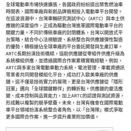
全球電動車市場快速擴張，各國政府紛紛提出禁售燃油車
時間表，國際車廠與新創品牌競相投入電動車平台開發。
在這波浪潮中，台灣車輛研究測試中心（ARTC）與本土供
應鏈的深度協作，正成為驅動台灣進軍國際電動車平台的
關鍵力量。不同於傳統車廠的封閉體系，台灣以開放式平
台策略，結合中心法規驗證、系統整合與供應鏈彈性製造
的優勢，積極搶佔全球車廠的平台委託開發與生產訂單。
ARTC長期扮演技術橋樑，協助供應鏈從零組件供應升級為
系統模組供應，並透過國際合作案累積實戰經驗。例如，
ARTC與多家台灣電動車動力系統、電池管理、車載資通訊
等業者共同開發模組化平台，成功打入歐美車廠的供應
鏈。這不僅是技術實力的展現，更是台灣供應鏈從「隱形
冠軍」邁向「全球關鍵夥伴」的轉折點。供應鏈的靈活應
變、成本控制與品質能力，加上ARTC的認證與測試資源，
形成難以複製的競爭壁壘。未來，台灣有機會在國際電動
車平台領域扮演系統整合者角色，以「台灣隊」模式爭取
更多國際合作案，進一步提升產業附加價值。