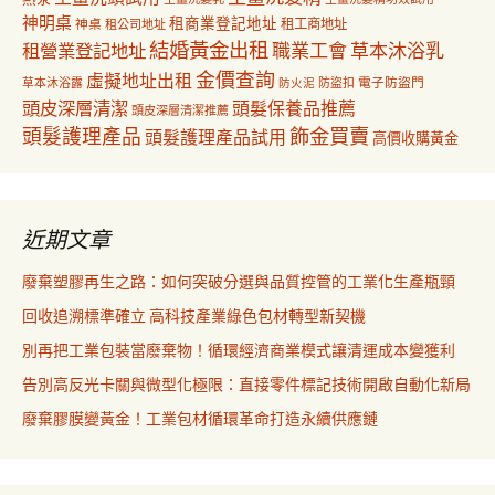
神明桌
租商業登記地址
神桌
租工商地址
租公司地址
結婚黃金出租
職業工會
草本沐浴乳
租營業登記地址
金價查詢
虛擬地址出租
電子防盜門
草本沐浴露
防盜扣
防火泥
頭皮深層清潔
頭髮保養品推薦
頭皮深層清潔推薦
飾金買賣
頭髮護理產品
頭髮護理產品試用
高價收購黃金
近期文章
廢棄塑膠再生之路：如何突破分選與品質控管的工業化生產瓶頸
回收追溯標準確立 高科技產業綠色包材轉型新契機
別再把工業包裝當廢棄物！循環經濟商業模式讓清運成本變獲利
告別高反光卡關與微型化極限：直接零件標記技術開啟自動化新局
廢棄膠膜變黃金！工業包材循環革命打造永續供應鏈