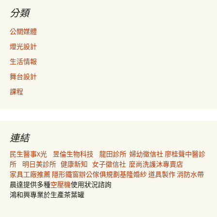
分類
公關媒體
燈光設計
生活情報
舞台設計
課程
連結
民生醫事X光
昱倫生物科技
龍田診所
婦幼徵信社
廖桂聲中醫診
所
明日美診所
健康新知
女子徵信社
麼尚洗護沐專賣店
家具工廠推薦
隱形鐵窗
辦公傢俱規劃
基隆婚紗
道具製作
消防水帶
晨達提供多種
空壓機
使用狀況諮詢
鴻和興專業於生產茶葉罐