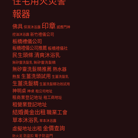
住宅用火災警
報器
印章
佛具
保濕沐浴露
感應門神
新竹禮儀公司
控油沐浴露
板橋禮儀公司
板橋禮儀公司推薦
板橋禮儀社
民生頭條
清爽沐浴乳
無矽靈洗髮乳
無矽靈洗髮精
無矽靈洗髮精推薦
熱水器
生薑洗頭試用
熱泵
生薑洗髮乳
生薑洗髮精
生薑洗髮精功效試用
神明桌
神桌
租公司地址
租商業登記地址
租工商地址
租營業登記地址
結婚黃金出租
職業工會
草本沐浴乳
草本沐浴露
金價查詢
虛擬地址出租
電子防盜門
防盜扣
防火泥