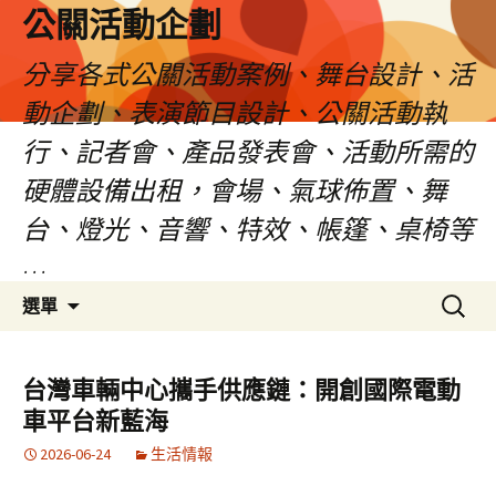
公關活動企劃
分享各式公關活動案例、舞台設計、活
動企劃、表演節目設計、公關活動執
行、記者會、產品發表會、活動所需的
硬體設備出租，會場、氣球佈置、舞
台、燈光、音響、特效、帳篷、桌椅等
…
跳
搜
選單
至
尋
主
關
要
鍵
台灣車輛中心攜手供應鏈：開創國際電動
內
字:
車平台新藍海
容
2026-06-24
生活情報