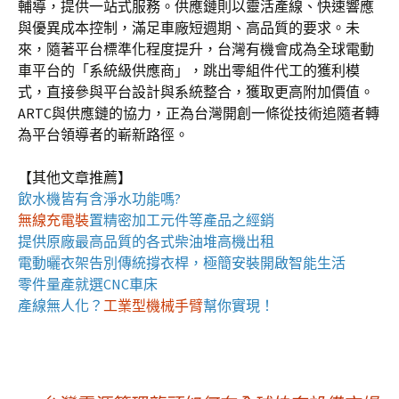
輔導，提供一站式服務。供應鏈則以靈活產線、快速響應
與優異成本控制，滿足車廠短週期、高品質的要求。未
來，隨著平台標準化程度提升，台灣有機會成為全球電動
車平台的「系統級供應商」，跳出零組件代工的獲利模
式，直接參與平台設計與系統整合，獲取更高附加價值。
ARTC與供應鏈的協力，正為台灣開創一條從技術追隨者轉
為平台領導者的嶄新路徑。
【其他文章推薦】
飲水機
皆有含淨水功能嗎?
無線充電裝
置
精密加工元件等產品之經銷
提供原廠最高品質的各式柴油
堆高機
出租
電動曬衣架
告別傳統撐衣桿，極簡安裝開啟智能生活
零件量產就選
CNC車床
產線無人化？
工業型機械手臂
幫你實現！