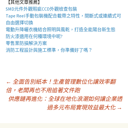
【其他文章推薦】
SMD元件外觀瑕疵
CCD外觀檢查包裝
Tape Reel手動包裝機
配合載帶之特性，間斷式或連續式可
自由選擇切換
電動升降曬衣機
結合照明與風乾，打造全能陽台新生態
防火漆
適用在何種環境中呢?
零售業
防損解決方案
消防工程
設計與施工標準，你準備好了嗎？
文
←
全面告別紙本！生產管理數位化讓效率翻
倍，老闆再也不用追著文件跑
供應鏈再進化：全球在地化浪潮如何讓企業透
章
過多元布局實現效益最大化
→
導