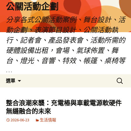
公關活動企劃
分享各式公關活動案例、舞台設計、活
動企劃、表演節目設計、公關活動執
行、記者會、產品發表會、活動所需的
硬體設備出租，會場、氣球佈置、舞
台、燈光、音響、特效、帳篷、桌椅等
…
跳
搜
選單
至
尋
主
關
要
鍵
整合浪潮來襲：充電樁與車載電源軟硬件
內
字:
無縫融合的未來
容
2026-06-23
生活情報