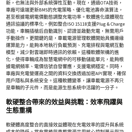
新，也無法與外部系統彈性互動。現在，通過OTA技術，
車廠可遠端更新BMS的充電策略、優化電池壽命演算法，
甚至根據電網電價動態調整充電功率。軟體進化還體現在
通訊協議的標準化，例如整合ISO 15118支援Plug & Charge
功能，車輛插槍后自動識別、認證並啟動充電，無需用戶
手動操作。更關鍵的是，車載電源管理軟體開始具備邊緣
運算能力，能夠本地執行負載預測、充電排程與電網互動
模型，減少對雲端即時通訊的依賴。這種軟體架構的進
化，使得車輛成為智慧電網中的可移動儲能單元，能夠根
據電網頻率、電價信號自發響應，支援電網穩定。同時，
車廠與充電營運商之間的資料交換透過加密API實現，確保
用戶隱私與系統安全。這種軟體變革，讓車載電源不再只
是車輛的子元件，而是能源生態系統中活躍的一分子。
軟硬整合帶來的效益與挑戰：效率飛躍與
生態重構
軟硬體高度整合的直接效益體現在充電效率的提升與系統
成本的降低。當充電樁與車載電源共用核心控制單元與功