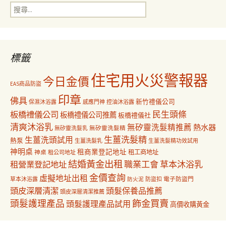
搜
覽
尋
關
鍵
字:
標籤
住宅用火災警報器
今日金價
EAS商品防盜
印章
佛具
新竹禮儀公司
保濕沐浴露
感應門神
控油沐浴露
民生頭條
板橋禮儀公司
板橋禮儀公司推薦
板橋禮儀社
清爽沐浴乳
無矽靈洗髮精推薦
熱水器
無矽靈洗髮乳
無矽靈洗髮精
生薑洗髮精
生薑洗頭試用
熱泵
生薑洗髮乳
生薑洗髮精功效試用
神明桌
租商業登記地址
神桌
租工商地址
租公司地址
結婚黃金出租
職業工會
草本沐浴乳
租營業登記地址
金價查詢
虛擬地址出租
電子防盜門
草本沐浴露
防盜扣
防火泥
頭皮深層清潔
頭髮保養品推薦
頭皮深層清潔推薦
飾金買賣
頭髮護理產品
頭髮護理產品試用
高價收購黃金