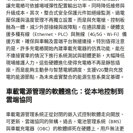
讓充電樁可依據場域彈性配置輸出功率，同時降低維修與
升級成本。其次，整合式安全保護元件如絕緣監測、過電
壓保護與溫度管理不再獨立設置，而是與充電槍、控制板
融為一體，減少外部接線與故障點。在通訊層面，硬體支
援多種有線（Ethernet、PLC）與無線（4G/5G、Wi-Fi）備
援方案，確保與車輛及雲端平台無縫連接。特別值得注意
的是，許多充電樁開始內建車載充電器的仿真功能，能在
不連接實車的情況下進行系統測試與韌體更新，大幅降低
現場維護人力。這些硬體進化使得充電樁不再是靜態插
座，而是能夠主動參与智慧電網調度、支援V2G雙向充放
電的能源節點，為未來虛實整合的能源生態系奠定基礎。
車載電源管理的軟體進化：從本地控制到
雲端協同
車載電源管理系統正從封閉的嵌入式控制軟體走向開放、
可更新、雲端協同的架構。過去，電池管理系統（BMS）
與車載充電器（OBC）的軟體綁死在硬體上，用戶無法更