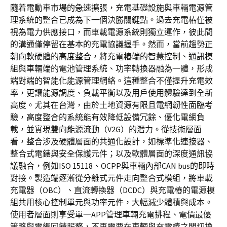
隨着電動車市場的急速擴張，充電基礎設施與車輛電源管
理系統的整合已成為下一個決勝關鍵點。過去充電樁僅被
視為電力供應接口，而車載電源系統則獨立運作，彼此間
的溝通僅停留在基本的充電協議握手。然而，當前趨勢正
朝向軟硬體的高度整合，將充電樁端的智慧控制、通訊模
組與車輛端的電池管理系統、功率轉換器融為一體，形成
端對端的智能化能源管理網絡。這種整合不僅提升充電效
率，更讓能源調度、負載平衡以及用戶使用體驗達到全新
高度。尤其在台灣，由於土地資源有限且電網韌性面臨考
驗，高度整合的系統能有效降低設備冗餘、優化電網負
載，並實現雙向能源流動（V2G）的潛力。從技術層面
看，整合涉及硬體層面的共通化設計，如標準化連接器、
整合式電錶與安全保護元件；以及軟體層面的深度通訊協
議融合，例如ISO 15118、OCPP與車輛內部CAN bus的即時
對接。製造端逐漸從分離式元件走向整合式模組，將車載
充電器（OBC）、直流轉換器（DCDC）與充電樁的電源模
組共用核心控制單元與功率元件，大幅減少體積與成本。
使用者層面則享受單一APP管理車輛充電排程、電價最優
策略與電網回饋服務，不再需要在車輛與充電樁之間切換