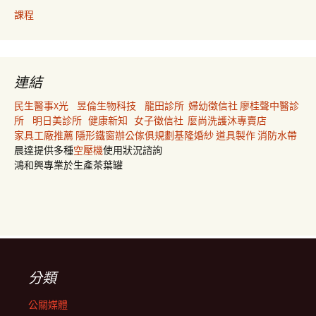
課程
連結
民生醫事X光
昱倫生物科技
龍田診所
婦幼徵信社
廖桂聲中醫診
所
明日美診所
健康新知
女子徵信社
麼尚洗護沐專賣店
家具工廠推薦
隱形鐵窗
辦公傢俱規劃
基隆婚紗
道具製作
消防水帶
晨達提供多種
空壓機
使用狀況諮詢
鴻和興專業於生產茶葉罐
分類
公關媒體