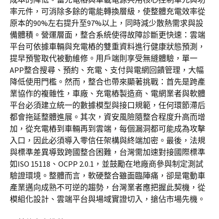
率元件，可消除多餘的電能轉換層級，使整體充電效率從
原本的90%左右提升至97%以上，同時減少散熱需求與設
備體積。營運層面，整合系統使得故障診斷更快速：雲端
平台可依據車輛與充電樁的雙重資料進行健康狀態預測，
提早預警取代被動維修。用戶端則享受無縫體驗，單一
APP整合搜尋、預約、充電、支付與電網回饋管理，大幅
降低使用門檻。然而，整合也帶來顯著挑戰：首先是跨產
業協作的複雜性，車廠、充電樁製造商、電網業者與軟體
平台必須建立統一的數據模型與接口規範，任何環節滯后
都會拖延整體進展。其次，資安風險隨整合程度升高而增
加，從充電樁到車輛再到雲端，每個漏洞都可能成為攻擊
入口，因此必須導入零信任架構與終端加密。最後，法規
與標準差異導致跨國整合困難，台灣需加速對接國際標準
如ISO 15118、OCPP 2.0.1，並鼓勵在地廠商參與制定測試
驗證環境。整體而言，軟硬整合雖面臨陣痛，卻是電動車
產業邁向成熟不可逆的趨勢，台灣業者應把握此契機，從
模組化設計、雲端平台與場域實證切入，搶佔市場先機。