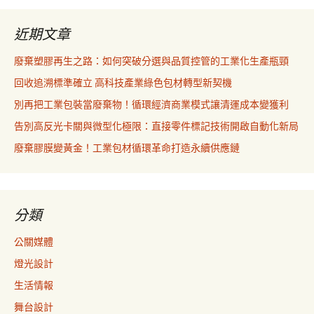
近期文章
廢棄塑膠再生之路：如何突破分選與品質控管的工業化生產瓶頸
回收追溯標準確立 高科技產業綠色包材轉型新契機
別再把工業包裝當廢棄物！循環經濟商業模式讓清運成本變獲利
告別高反光卡關與微型化極限：直接零件標記技術開啟自動化新局
廢棄膠膜變黃金！工業包材循環革命打造永續供應鏈
分類
公關媒體
燈光設計
生活情報
舞台設計