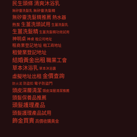
民生頭條
清爽沐浴乳
無矽靈洗髮乳
無矽靈洗髮精
無矽靈洗髮精推薦
熱水器
生薑洗頭試用
熱泵
生薑洗髮乳
生薑洗髮精
生薑洗髮精功效試用
神明桌
神桌
租公司地址
租商業登記地址
租工商地址
租營業登記地址
結婚黃金出租
職業工會
草本沐浴乳
草本沐浴露
金價查詢
虛擬地址出租
電子防盜門
防盜扣
防火泥
頭皮深層清潔
頭皮深層清潔推薦
頭髮保養品推薦
頭髮護理產品
頭髮護理產品試用
飾金買賣
高價收購黃金