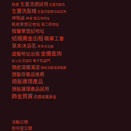
生薑洗頭試用
熱泵
生薑洗髮乳
生薑洗髮精
生薑洗髮精功效試用
神明桌
神桌
租公司地址
租商業登記地址
租工商地址
租營業登記地址
結婚黃金出租
職業工會
草本沐浴乳
草本沐浴露
金價查詢
虛擬地址出租
電子防盜門
防盜扣
防火泥
頭皮深層清潔
頭皮深層清潔推薦
頭髮保養品推薦
頭髮護理產品
頭髮護理產品試用
飾金買賣
高價收購黃金
活動公關
如何當公關