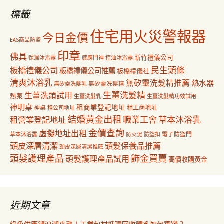
字:
標籤
住宅用火災警報器
今日金價
EAS商品防盜
印章
佛具
新竹禮儀公司
保濕沐浴露
感應門神
控油沐浴露
民生頭條
板橋禮儀公司
板橋禮儀公司推薦
板橋禮儀社
清爽沐浴乳
無矽靈洗髮精推薦
熱水器
無矽靈洗髮乳
無矽靈洗髮精
生薑洗髮精
生薑洗頭試用
熱泵
生薑洗髮乳
生薑洗髮精功效試用
神明桌
租商業登記地址
神桌
租工商地址
租公司地址
結婚黃金出租
職業工會
草本沐浴乳
租營業登記地址
金價查詢
虛擬地址出租
電子防盜門
草本沐浴露
防盜扣
防火泥
頭皮深層清潔
頭髮保養品推薦
頭皮深層清潔推薦
飾金買賣
頭髮護理產品
頭髮護理產品試用
高價收購黃金
近期文章