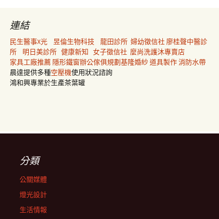
連結
民生醫事X光
昱倫生物科技
龍田診所
婦幼徵信社
廖桂聲中醫診
所
明日美診所
健康新知
女子徵信社
麼尚洗護沐專賣店
家具工廠推薦
隱形鐵窗
辦公傢俱規劃
基隆婚紗
道具製作
消防水帶
晨達提供多種
空壓機
使用狀況諮詢
鴻和興專業於生產茶葉罐
分類
公關媒體
燈光設計
生活情報