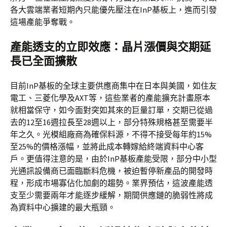
各大雲端業者短期內只能優先壓注在InP基板上，進而引發
這場產能爭奪戰。
產能透支的立即效應：晶片漲價與交期延
長已全面擴散
目前InP基板的全球主要供應商集中在日本與美國，如住友
電工、三菱化學及AXT等，這些業者的產能擴充計畫原本
就相當保守，如今面對突如其來的巨量訂單，交期已從過
去的12至16週拉長至28週以上，部分特殊規格甚至需要半
年之久。光模組廠商為確保料源，不得不接受每年約15%
至25%的價格漲幅，並將此成本轉嫁給終端資料中心客
戶。更值得注意的是，由於InP基板產能受限，部分中小型
光通訊設備商已面臨斷料危機，被迫暫停新產品的開發時
程，形成市場寡佔化加劇的趨勢。業界預估，這波產能透
支至少需要兩年才能逐步緩解，期間供應鏈的脆弱性將成
為資料中心擴建的最大瓶頸。