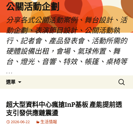
公關活動企劃
分享各式公關活動案例、舞台設計、活
動企劃、表演節目設計、公關活動執
行、記者會、產品發表會、活動所需的
硬體設備出租，會場、氣球佈置、舞
台、燈光、音響、特效、帳篷、桌椅等
…
跳
搜
選單
至
尋
主
關
要
鍵
超大型資料中心瘋搶InP基板 產能提前透
內
字:
支引發供應鏈震盪
容
2026-06-22
生活情報