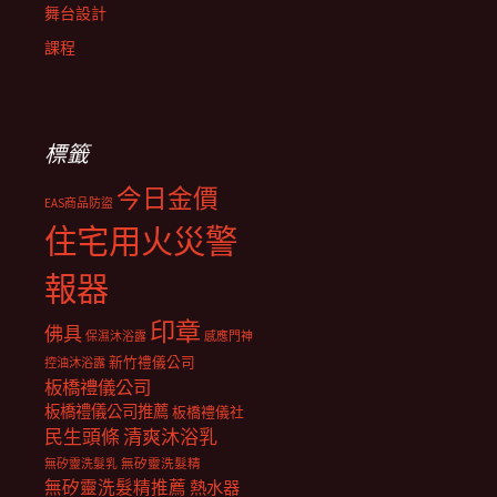
舞台設計
課程
標籤
今日金價
EAS商品防盜
住宅用火災警
報器
印章
佛具
保濕沐浴露
感應門神
新竹禮儀公司
控油沐浴露
板橋禮儀公司
板橋禮儀公司推薦
板橋禮儀社
民生頭條
清爽沐浴乳
無矽靈洗髮乳
無矽靈洗髮精
無矽靈洗髮精推薦
熱水器