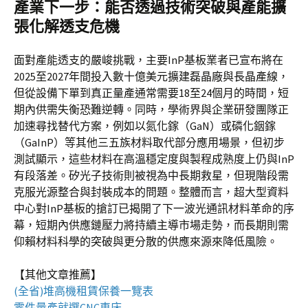
產業下一步：能否透過技術突破與產能擴
張化解透支危機
面對產能透支的嚴峻挑戰，主要InP基板業者已宣布將在
2025至2027年間投入數十億美元擴建磊晶廠與長晶產線，
但從設備下單到真正量產通常需要18至24個月的時間，短
期內供需失衡恐難逆轉。同時，學術界與企業研發團隊正
加速尋找替代方案，例如以氮化鎵（GaN）或磷化銦鎵
（GaInP）等其他三五族材料取代部分應用場景，但初步
測試顯示，這些材料在高溫穩定度與製程成熟度上仍與InP
有段落差。矽光子技術則被視為中長期救星，但現階段需
克服光源整合與封裝成本的問題。整體而言，超大型資料
中心對InP基板的搶訂已揭開了下一波光通訊材料革命的序
幕，短期內供應鏈壓力將持續主導市場走勢，而長期則需
仰賴材料科學的突破與更分散的供應來源來降低風險。
【其他文章推薦】
(全省)
堆高機
租賃保養一覽表
零件量產就選
CNC車床