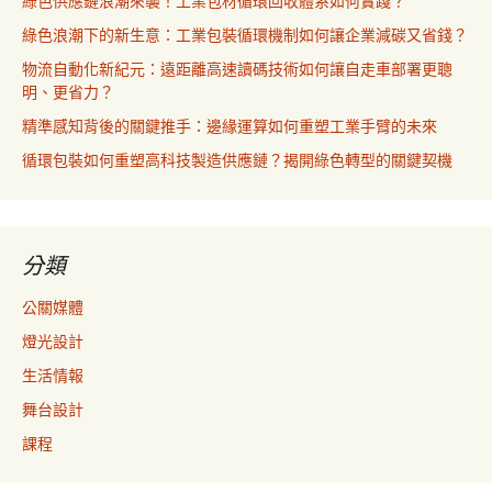
綠色供應鏈浪潮來襲！工業包材循環回收體系如何實踐？
綠色浪潮下的新生意：工業包裝循環機制如何讓企業減碳又省錢？
物流自動化新紀元：遠距離高速讀碼技術如何讓自走車部署更聰
明、更省力？
精準感知背後的關鍵推手：邊緣運算如何重塑工業手臂的未來
循環包裝如何重塑高科技製造供應鏈？揭開綠色轉型的關鍵契機
分類
公關媒體
燈光設計
生活情報
舞台設計
課程