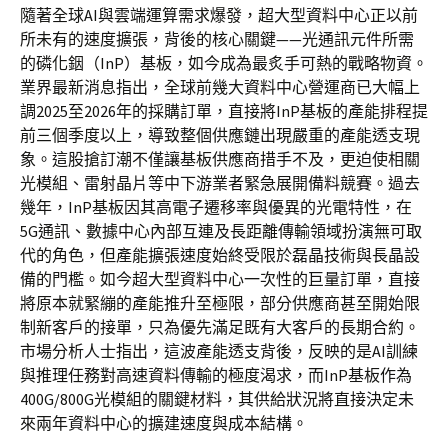
隨著全球AI與雲端運算需求爆發，超大型資料中心正以前
所未有的速度擴張，背後的核心關鍵——光通訊元件所需
的磷化銦（InP）基板，如今成為最炙手可熱的戰略物資。
業界最新消息指出，全球前幾大資料中心營運商已大幅上
調2025至2026年的採購訂單，直接將InP基板的產能排程提
前三個季度以上，導致整個供應鏈出現嚴重的產能透支現
象。這股搶訂潮不僅讓基板供應商措手不及，更迫使相關
光模組、雷射晶片等中下游業者緊急展開備料競賽。過去
幾年，InP基板因其高電子遷移率與優異的光電特性，在
5G通訊、數據中心內部互連及長距離傳輸領域扮演無可取
代的角色，但產能擴張速度始終受限於磊晶技術與長晶設
備的門檻。如今超大型資料中心一次性的巨量訂單，直接
將原本就緊繃的產能推升至極限，部分供應商甚至開始限
制新客戶的接單，只為優先滿足既有大客戶的長期合約。
市場分析人士指出，這波產能透支背後，反映的是AI訓練
與推理任務對高速資料傳輸的極度渴求，而InP基板作為
400G/800G光模組的關鍵材料，其供給狀況將直接決定未
來兩年資料中心的擴建速度與成本結構。