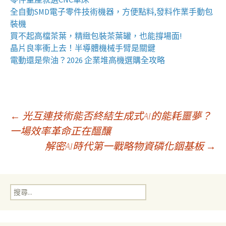
全自動
SMD電子零件技術機器
，方便點料,發料作業手動包
裝機
買不起高檔茶葉，精緻包裝
茶葉罐
，也能撐場面!
晶片良率衝上去！
半導體機械手臂
是關鍵
電動還是柴油？2026 企業
堆高機
選購全攻略
文
←
光互連技術能否終結生成式AI的能耗噩夢？
一場效率革命正在醞釀
解密AI時代第一戰略物資磷化銦基板
→
章
導
搜
尋
覽
關
鍵