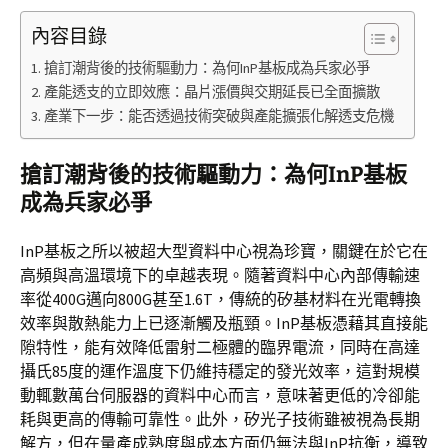
內容目錄
搶訂潮背後的技術驅動力：為何InP基板成為兵家必爭
產能透支的立即效應：晶片漲價與交期延長已全面擴散
產業下一步：能否透過技術突破與產能擴張化解透支危機
搶訂潮背後的技術驅動力：為何InP基板
成為兵家必爭
InP基板之所以被超大型資料中心視為珍寶，關鍵在於它在
高頻與高溫環境下的卓越表現。隨著資料中心內部傳輸速
率從400G邁向800G甚至1.6T，傳統的矽基材料在光電轉換
效率與散熱能力上已逐漸觸及瓶頸。InP基板憑藉其直接能
隙特性，能有效降低雷射二極體的臨界電流，同時在高達
攝氏85度的運作溫度下仍維持穩定的發光效率，這對規模
動輒數萬台伺服器的資料中心而言，意味著更低的冷卻能
耗與更高的傳輸可靠性。此外，矽光子技術雖被視為長期
解方，但在量產成熟度與成本方面仍無法與InP抗衡，導致