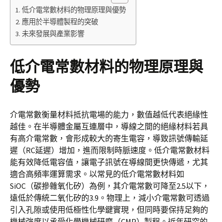
低介電常數材料的物理原理與優勢
應用於半導體製程的突破
未來發展與產業影響
低介電常數材料的物理原理與
優勢
介電常數衡量材料抵抗電場的能力，數值越低代表絕緣性
越佳。在半導體金屬互連層中，導線之間的絕緣材料若具
有高介電常數，會形成較大的寄生電容，導致訊號傳輸延
遲（RC延遲）增加，進而限制時脈速度。低介電常數材料
能有效降低電容值，讓電子訊號在導線間更快傳遞，尤其
適合高頻率運算需求。以常見的低介電常數材料如
SiOC（碳摻雜氧化矽）為例，其介電常數可降至2.5以下，
遠低於傳統二氧化矽的3.9。物理上，減小介電常數可透過
引入孔隙或使用低極性化學鍵實現，但同時要保持足夠的
機械強度以承受化學機械研磨（CMP）製程。近年研究的