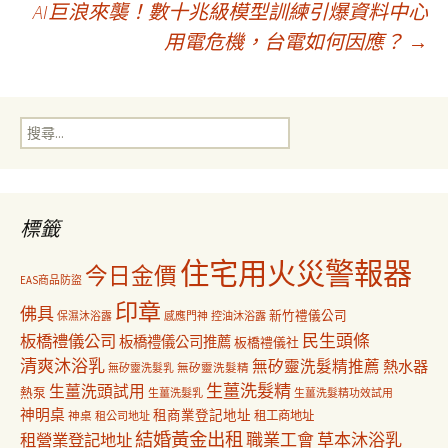
AI巨浪來襲！數十兆級模型訓練引爆資料中心
章
用電危機，台電如何因應？
→
導
搜
覽
尋
關
鍵
字:
標籤
住宅用火災警報器
今日金價
EAS商品防盜
印章
佛具
新竹禮儀公司
保濕沐浴露
感應門神
控油沐浴露
民生頭條
板橋禮儀公司
板橋禮儀公司推薦
板橋禮儀社
清爽沐浴乳
無矽靈洗髮精推薦
熱水器
無矽靈洗髮乳
無矽靈洗髮精
生薑洗髮精
生薑洗頭試用
熱泵
生薑洗髮乳
生薑洗髮精功效試用
神明桌
租商業登記地址
神桌
租工商地址
租公司地址
結婚黃金出租
職業工會
草本沐浴乳
租營業登記地址