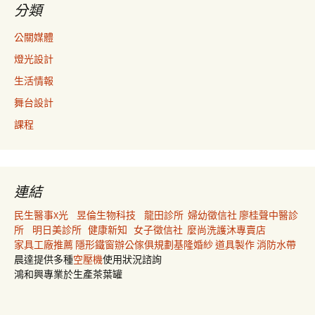
分類
公關媒體
燈光設計
生活情報
舞台設計
課程
連結
民生醫事X光
昱倫生物科技
龍田診所
婦幼徵信社
廖桂聲中醫診
所
明日美診所
健康新知
女子徵信社
麼尚洗護沐專賣店
家具工廠推薦
隱形鐵窗
辦公傢俱規劃
基隆婚紗
道具製作
消防水帶
晨達提供多種
空壓機
使用狀況諮詢
鴻和興專業於生產茶葉罐