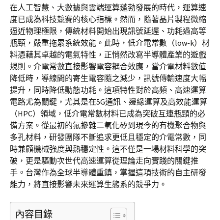
在人工智慧、大數據與雲端運算蓬勃發展的時代，運算速
度已成為科技競賽的核心指標。然而，隨著晶片製程微縮
逼近物理極限，傳統材料開始出現訊號延遲、功耗過高等
瓶頸，嚴重拖累系統效能。此時，低介電常數（low-k）材
料憑藉其卓越的電氣特性，正悄然改寫半導體產業的遊戲
規則。介電常數直接影響電容耦合效應，當介電材料數值
降低時，導線間的寄生電容隨之減少，訊號傳輸速度大幅
提升，同時降低動態功耗。這項特性對於高頻、高速運算
電路尤為關鍵，尤其是在5G通訊、邊緣運算及高效能運算
（HPC）領域，低介電常數材料已成為突破互連瓶頸的必
備方案。從最初的氟摻雜二氧化矽到現今的有機聚合物與
多孔材料，研發團隊不斷追求更低且穩定的介電常數，同
時兼顧機械強度與熱穩定性。這不僅是一場材料科學的突
破，更是驅動次世代高速運算從理論走向實踐的關鍵推
手。台灣作為全球半導體重鎮，掌握這項技術的自主研發
能力，將直接影響未來運算生態系的競爭力。
內容目錄