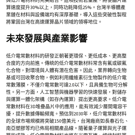
與低介電材料的完美結合。這項技術若量產，將使晶片運
算速度提升30%以上，同時功耗降低25%。台灣半導體產
業鏈在材料與設備端均有深厚基礎，導入這些突破性製程
將鞏固台灣在高速運算晶片領域的領導地位。
未來發展與產業影響
低介電常數材料的研發正朝著更環保、更低成本、更高整
合度的方向前進。傳統的低介電常數材料常含有氟或碳氟
化合物，對環境與人體有潛在危害。因此，業界轉向生物
基或可回收聚合物，例如利用纖維素衍生物製作的低介電
常數薄膜，不僅介電常數可達2.0以下，且具備生物可分解
性。另一方面，人工智慧與機器學習的快速發展，對儲存
與運算一體化架構（如存內運算）提出更高要求。低介電
常數材料在3D堆疊晶片中的應用，能有效減少層間電容干
擾，提升數據傳輸頻寬。預估到2030年，低介電常數材料
的全球市場規模將突破150億美元，台灣廠商如長春石化、
南亞塑膠等均已佈局相關產品線。隨著量子運算與光子運