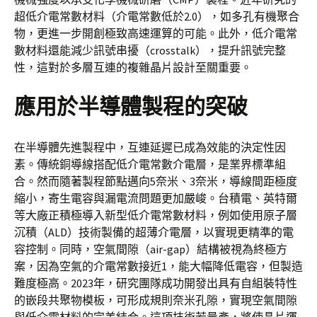
超低介電常數材料（介電常數低於2.0），如多孔有機聚合
物，更進一步開創極致高速運算的可能。此外，低介電常
數材料還能減少訊號串擾（crosstalk），提升訊號完整
性，這對於多層互連的複雜晶片設計至關重要。
應用於半導體製程的突破
在半導體先進製程中，互連延遲已成為效能的決定性因
素。傳統銅導線搭配低介電常數介電層，是業界標準組
合。然而隨著製程節點邁向5奈米、3奈米，導線間距極度
縮小，寄生電容與漏電流問題更加嚴峻。台積電、英特爾
等大廠正積極導入新型低介電常數材料，例如使用原子層
沉積（ALD）技術製備的超薄介電層，以實現更精準的電
容控制。同時，空氣間隙（air-gap）結構被視為終極方
案，因為空氣的介電常數接近1，能大幅降低電容，但製造
難度極高。2023年，研究團隊成功開發出具有自組裝特性
的嵌段共聚物模板，可形成規則奈米孔隙，實現空氣間隙