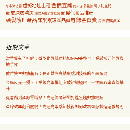
金價查詢
虛擬地址出租
電子防盜門
草本沐浴露
防盜扣
防火泥
頭皮深層清潔
頭髮保養品推薦
頭皮深層清潔推薦
飾金買賣
頭髮護理產品
頭髮護理產品試用
高價收購黃金
近期文章
當手臂有了神經：微型化與低功耗如何完美整合工業感知元件與機
械手臂
數位雙生數據基石：長距離與高精度感測技術的全面布局
金屬反光干擾？工業級光學模組突破辨識極限，一次讀取率直線攀
升
從倉儲到產線零斷點！高速條碼辨識打造無縫數據鏈結
產線效率翻倍關鍵！高速光學感知技術如何改寫智慧製造遊戲規則