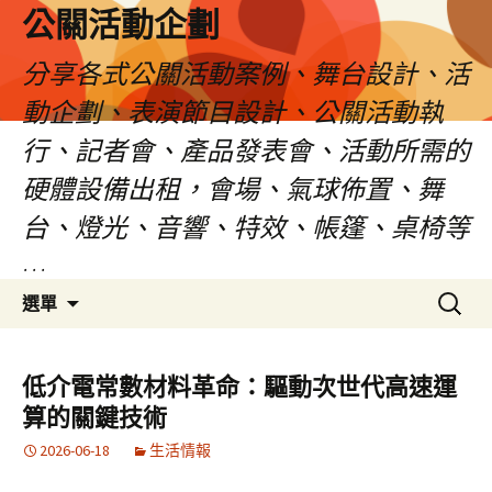
公關活動企劃
分享各式公關活動案例、舞台設計、活
動企劃、表演節目設計、公關活動執
行、記者會、產品發表會、活動所需的
硬體設備出租，會場、氣球佈置、舞
台、燈光、音響、特效、帳篷、桌椅等
…
跳
搜
選單
至
尋
主
關
要
鍵
低介電常數材料革命：驅動次世代高速運
內
字:
算的關鍵技術
容
2026-06-18
生活情報