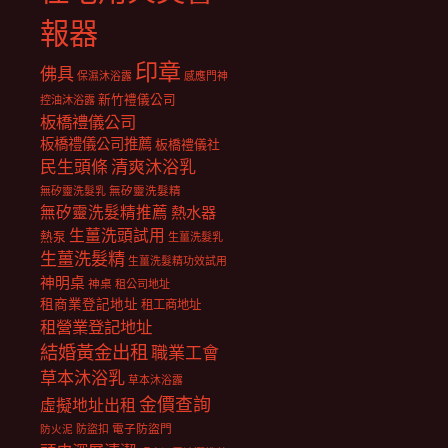
報器
印章
佛具
保濕沐浴露
感應門神
新竹禮儀公司
控油沐浴露
板橋禮儀公司
板橋禮儀公司推薦
板橋禮儀社
民生頭條
清爽沐浴乳
無矽靈洗髮乳
無矽靈洗髮精
無矽靈洗髮精推薦
熱水器
生薑洗頭試用
熱泵
生薑洗髮乳
生薑洗髮精
生薑洗髮精功效試用
神明桌
神桌
租公司地址
租商業登記地址
租工商地址
租營業登記地址
結婚黃金出租
職業工會
草本沐浴乳
草本沐浴露
金價查詢
虛擬地址出租
電子防盜門
防盜扣
防火泥