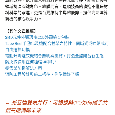
算的成熟，低介電常數材料也將在光電互連、絕緣封裝等
領域扮演關鍵角色。總體而言，這項技術的演進不僅是材
料科學的躍進，更是台灣維持半導體優勢、搶佔高速運算
商機的核心競爭力。
【其他文章推薦】
SMD元件外觀瑕疵
CCD外觀檢查包裝
Tape Reel手動包裝機
配合載帶之特性，間斷式或連續式可
自由選擇切換
電動升降曬衣機
結合照明與風乾，打造全能陽台新生態
防火漆
適用在何種環境中呢?
零售業
防損解決方案
消防工程
設計與施工標準，你準備好了嗎？
文
←
光互連雙軌并行：可插拔與CPO如何攜手共
創高速傳輸未來