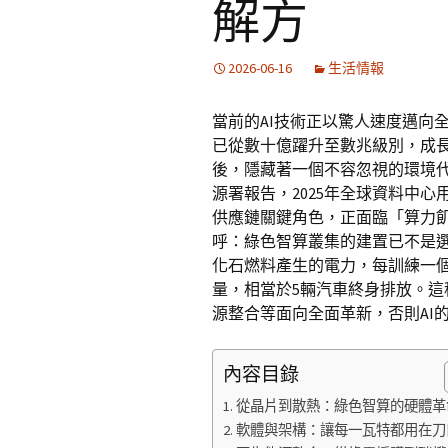
解方
2026-06-16
生活情報
當前的AI技術正以驚人速度邁向全新里
已從數十億躍升至數兆級別，成
後，隱藏著一個不容忽視的環境
源署報告，2025年全球資料中心
供應鏈關鍵角色，正面臨「算力
呼：綠色智算叢集的建置已不是
化石燃料產生的電力，每訓練一個
量，相當於5輛汽車終身排放。
源整合等面向全面革新，否則AI
內容目錄
從晶片到散熱：綠色智算的硬體革
軟體與架構：讓每一瓦特都用在刀