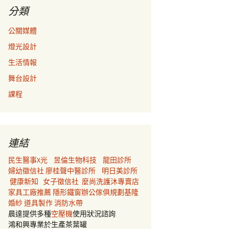
分類
公關媒體
燈光設計
生活情報
舞台設計
課程
連結
民生醫事X光
昱倫生物科技
龍田診所
婦幼徵信社
廖桂聲中醫診所
明日美診所
健康新知
女子徵信社
麼尚洗護沐專賣店
家具工廠推薦
隱形鐵窗
辦公傢俱規劃
基隆
婚紗
道具製作
消防水帶
晨達提供多種
空壓機
使用狀況諮詢
鴻和興專業於生產茶葉罐