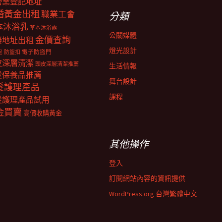
營業登記地址
婚黃金出租
職業工會
分類
本沐浴乳
草本沐浴露
公關媒體
金價查詢
擬地址出租
燈光設計
電子防盜門
防盜扣
泥
皮深層清潔
頭皮深層清潔推薦
生活情報
髮保養品推薦
舞台設計
髮護理產品
課程
髮護理產品試用
金買賣
高價收購黃金
其他操作
登入
訂閱網站內容的資訊提供
WordPress.org 台灣繁體中文