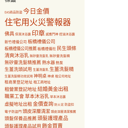
今日金價
EAS商品防盜
住宅用火災警報器
印章
佛具
保濕沐浴露
感應門神
控油沐浴露
板橋禮儀公司
新竹禮儀公司
民生頭條
板橋禮儀公司推薦
板橋禮儀社
清爽沐浴乳
無矽靈洗髮乳
無矽靈洗髮精
無矽靈洗髮精推薦
熱水器
熱泵
生薑洗髮精
生薑洗頭試用
生薑洗髮乳
神明桌
神桌
生薑洗髮精功效試用
租公司地址
租商業登記地址
租工商地址
結婚黃金出租
租營業登記地址
職業工會
草本沐浴乳
草本沐浴露
金價查詢
虛擬地址出租
防盜扣
防火泥
頭皮深層清潔
電子防盜門
頭皮深層清潔推薦
頭髮護理產品
頭髮保養品推薦
飾金買賣
頭髮護理產品試用