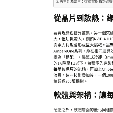
再生能源整合：從綠電採購到碳權
從晶片到散熱：
要實現綠色智算叢集，第一個突破
大，但功耗驚人，例如NVIDIA H
與電力負載會形成巨大挑戰。最新
AmpereOne系列，能在相同
變為「標配」，浸沒式冷卻（Immer
的1.6降至1.1以下。台積電先
每單位運算的能耗，再加上Chip
浪費。這些技術疊加後，一個10
植超過300萬棵樹。
軟體與架構：讓
硬體之外，軟體層面的優化同樣