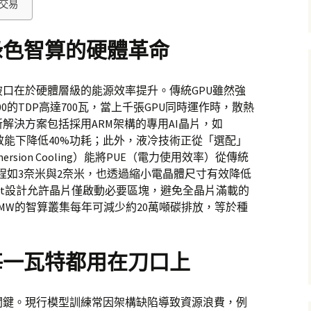
交易
綠色智算的硬體革命
口在於硬體層級的能源效率提升。傳統GPU雖然強
100的TDP高達700瓦，當上千張GPU同時運作時，散熱
解決方案包括採用ARM架構的專用AI晶片，如
運算效能下降低40%功耗；此外，液冷技術正從「選配」
sion Cooling）能將PUE（電力使用效率）從傳統
進製程如3奈米與2奈米，也透過縮小電晶體尺寸有效降低
let設計允許晶片僅啟動必要區塊，避免全晶片滿載的
0MW的智算叢集每年可減少約20萬噸碳排放，等於種
每一瓦特都用在刀口上
關鍵。現行模型訓練常因架構缺陷導致資源浪費，例