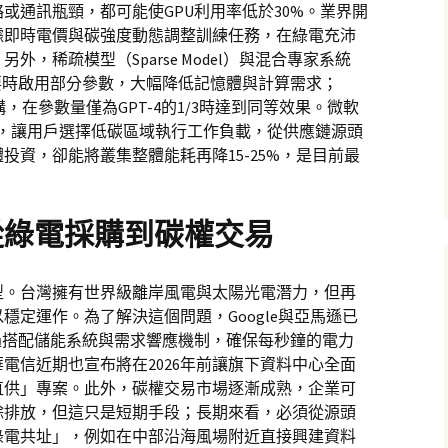
或通訊瓶頸，都可能使GPU利用率低於30%。業界開
據即時電價與碳強度動態調整訓練任務，在綠電充沛
，稀疏模型（Sparse Model）與混合專家系統
要時啟用部分參數，大幅降低記憶體與計算需求；
種架構，在參數量僅為GPT-4的1/3時達到同等效果。微軟
算」，讓用戶選擇低碳區域執行工作負載，從供應鏈源頭
投資，卻能將叢集整體能耗再降15-25%，是目前最
從綠電採購到碳權交易
型。台灣擁有世界級離岸風電與太陽光電潛力，但再
穩定運作。為了解決這個問題，Google與亞馬遜已
透過搭配儲能系統與需求響應機制，確保每秒鐘的電力
電信近期也宣布將在2026年前讓旗下資料中心全面
直供」專案。此外，碳權交易市場逐漸成熟，企業可
餘排放，但這只是短期手段；長期來看，必須從源頭
綠電共址」，例如在中部沿海風場附近直接興建資料