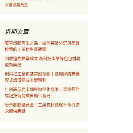
高價收購黃金
近期文章
廢棄塑膠再生之路：如何突破分選與品質
控管的工業化生產瓶頸
回收追溯標準確立 高科技產業綠色包材轉
型新契機
別再把工業包裝當廢棄物！循環經濟商業
模式讓清運成本變獲利
告別高反光卡關與微型化極限：直接零件
標記技術開啟自動化新局
廢棄膠膜變黃金！工業包材循環革命打造
永續供應鏈