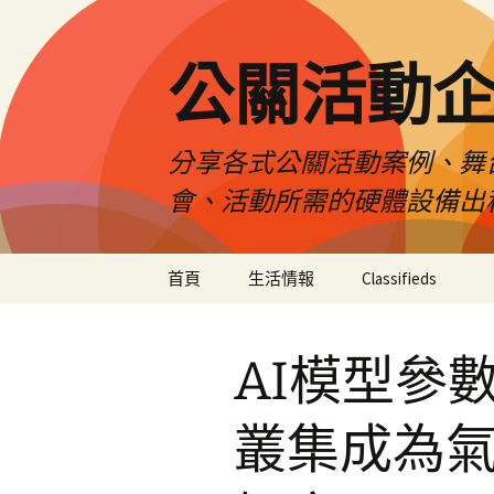
公關活動
分享各式公關活動案例、舞
會、活動所需的硬體設備出
跳
首頁
生活情報
Classifieds
至
主
要
AI模型參
內
容
叢集成為