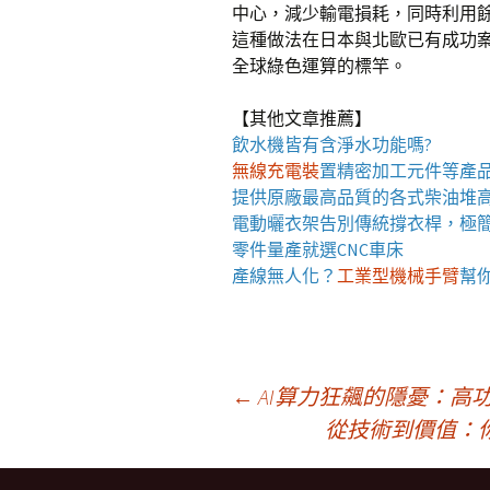
中心，減少輸電損耗，同時利用
這種做法在日本與北歐已有成功案
全球綠色運算的標竿。
【其他文章推薦】
飲水機
皆有含淨水功能嗎?
無線充電裝
置
精密加工元件等產
提供原廠最高品質的各式柴油
堆
電動曬衣架
告別傳統撐衣桿，極
零件量產就選
CNC車床
產線無人化？
工業型機械手臂
幫
文
←
AI算力狂飆的隱憂：高
從技術到價值：
章