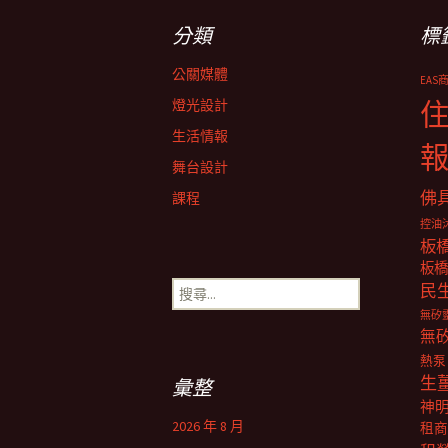
分類
標
導
公關媒體
EAS
覽
燈光設計
生活情報
舞台設計
佛
課程
控油
板
板橋
搜
民
尋
無矽
關
無
鍵
熱泵
字:
生
彙整
神
2026 年 8 月
租商