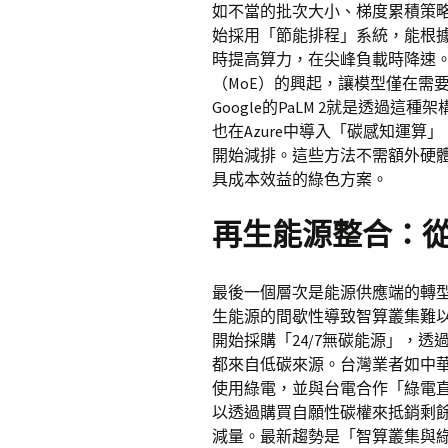
如不當的批次大小、梯度累積策略
始採用「節能排程」系統，能根
時提高算力，在尖峰負載時降速。另外
（MoE）的興起，讓模型僅在需
Google的PaLM 2就是透過這
也在Azure中導入「碳感知運
開始減排。這些方法不需額外硬體
具成本效益的綠色方案。
再生能源整合：
最後一個層次是能源供應端的轉
生能源的間歇性導致智算叢集難以
開始採購「24/7無碳能源」，
都來自低碳來源。台灣業者如中華
使用綠電，並與台電合作「綠電
以透過購買自願性碳權來抵銷剩
減量。最新趨勢是「智算叢集與