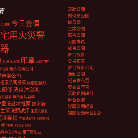
活動公關
籤
如何當公關
今日金價
做公關
商品防盜
企業公關
住宅用火災警
廣告公關
公關專員
報器
成為公關
舞台設計
印章
具
會場布置
保濕沐浴露
感應門神
舞台設計公司
新竹禮儀公司
沐浴露
活動公關
橋禮儀公司
記者會布置
禮儀公司推薦
板橋禮儀社
發表會布置
生頭條
清爽沐浴乳
活動企劃設計
靈洗髮乳
無矽靈洗髮精
舞台表演
矽靈洗髮精推薦
熱水器
媒體公關經營
生薑洗頭試用
生薑洗髮乳
媒體活動舞台設計
薑洗髮精
生薑洗髮精功效試用
明桌
神桌
租公司地址
業登記地址
租工商地址