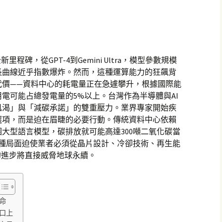
程碑，從GPT-4到Gemini Ultra，模型參數規模
長曲線近乎指數爆炸。然而，這種運算能力的狂飆背
代價——資料中心的耗電量正在急遽攀升，根據國際能
用電可能占總發電量的5%以上。台灣作為半導體與AI
飢渴」與「減碳承諾」的雙重壓力。業界專家開始疾
選項，而是迫在眉睫的必要行動。傳統資料中心依賴
大型語言模型，碳排放就可能高達300噸二氧化碳當
這種局面迫使業者必須從晶片設計、冷卻技術、再生能
的進步將直接威脅地球永續。
命
口上