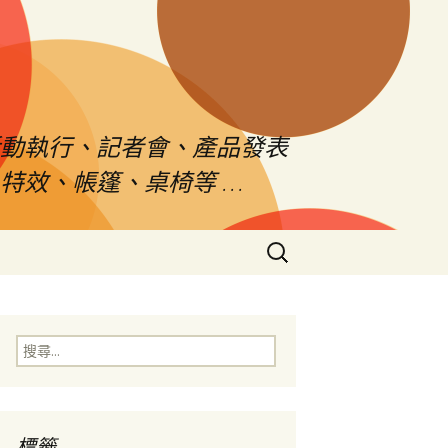
活動執行、記者會、產品發表
特效、帳篷、桌椅等 …
搜
尋
關
鍵
字:
搜
尋
關
鍵
字:
標籤