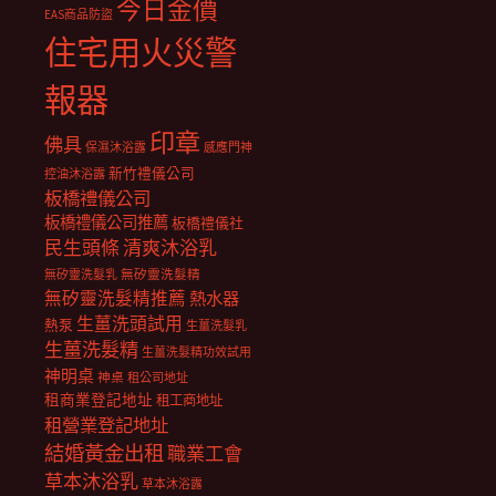
今日金價
EAS商品防盜
住宅用火災警
報器
印章
佛具
保濕沐浴露
感應門神
新竹禮儀公司
控油沐浴露
板橋禮儀公司
板橋禮儀公司推薦
板橋禮儀社
民生頭條
清爽沐浴乳
無矽靈洗髮乳
無矽靈洗髮精
無矽靈洗髮精推薦
熱水器
生薑洗頭試用
熱泵
生薑洗髮乳
生薑洗髮精
生薑洗髮精功效試用
神明桌
神桌
租公司地址
租商業登記地址
租工商地址
租營業登記地址
結婚黃金出租
職業工會
草本沐浴乳
草本沐浴露