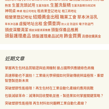
生薑洗髮精
生薑洗頭試用
熱泵
生薑洗髮乳
生薑洗髮精功效試用
神明桌
租商業登記地址
神桌
租工商地址
租公司地址
結婚黃金出租
職業工會
草本沐浴乳
租營業登記地址
金價查詢
虛擬地址出租
電子防盜門
草本沐浴露
防盜扣
防火泥
頭皮深層清潔
頭髮保養品推薦
頭皮深層清潔推薦
飾金買賣
頭髮護理產品
頭髮護理產品試用
高價收購黃金
近期文章
掌握再生包材品質驗證與追溯機制 搶占國際供應鏈綠色商機
高速移動也不漏拍！工業級光學掃描如何突破傳統辨識極限，重塑
智慧製造新未來
突破塑膠性能極限！再生包材在工業自動化產線的應用挑戰
包裝減碳革命：減薄與回收雙軌並進，製造業如何掌握關鍵策略？
突破塑膠性能極限 再生材料如何翻轉工業自動化產線？