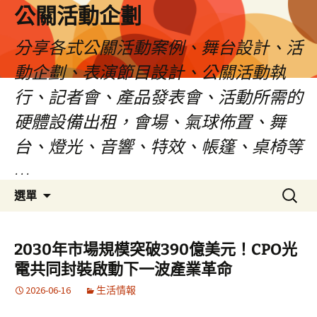
公關活動企劃
分享各式公關活動案例、舞台設計、活
動企劃、表演節目設計、公關活動執
行、記者會、產品發表會、活動所需的
硬體設備出租，會場、氣球佈置、舞
台、燈光、音響、特效、帳篷、桌椅等
…
跳
搜
選單
至
尋
主
關
要
鍵
2030年市場規模突破390億美元！CPO光
內
字:
電共同封裝啟動下一波產業革命
容
2026-06-16
生活情報