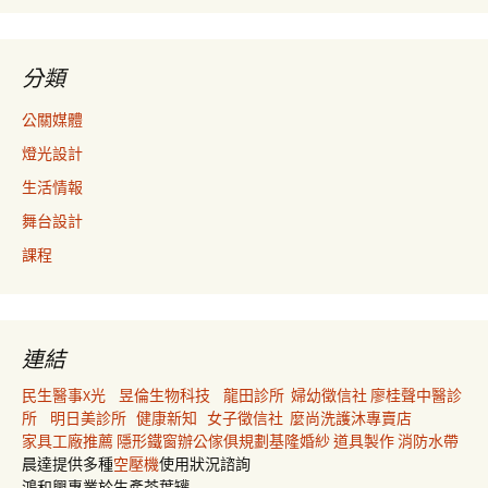
分類
公關媒體
燈光設計
生活情報
舞台設計
課程
連結
民生醫事X光
昱倫生物科技
龍田診所
婦幼徵信社
廖桂聲中醫診
所
明日美診所
健康新知
女子徵信社
麼尚洗護沐專賣店
家具工廠推薦
隱形鐵窗
辦公傢俱規劃
基隆婚紗
道具製作
消防水帶
晨達提供多種
空壓機
使用狀況諮詢
鴻和興專業於生產茶葉罐