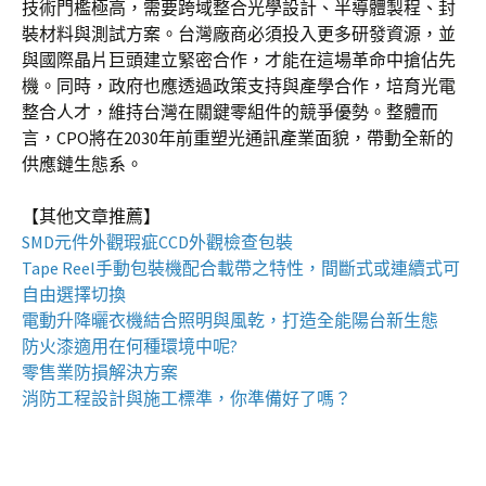
技術門檻極高，需要跨域整合光學設計、半導體製程、封
裝材料與測試方案。台灣廠商必須投入更多研發資源，並
與國際晶片巨頭建立緊密合作，才能在這場革命中搶佔先
機。同時，政府也應透過政策支持與產學合作，培育光電
整合人才，維持台灣在關鍵零組件的競爭優勢。整體而
言，CPO將在2030年前重塑光通訊產業面貌，帶動全新的
供應鏈生態系。
【其他文章推薦】
SMD元件外觀瑕疵
CCD外觀檢查包裝
Tape Reel手動包裝機
配合載帶之特性，間斷式或連續式可
自由選擇切換
電動升降曬衣機
結合照明與風乾，打造全能陽台新生態
防火漆
適用在何種環境中呢?
零售業
防損解決方案
消防工程
設計與施工標準，你準備好了嗎？