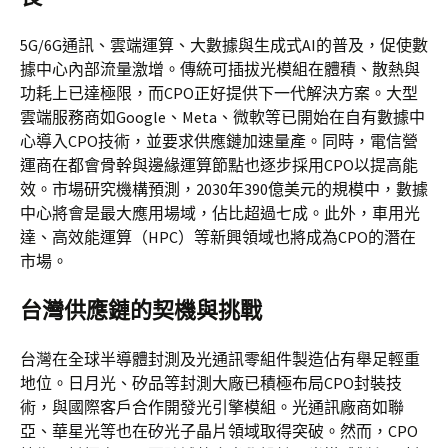
5G/6G通訊、雲端運算、大數據與生成式AI的普及，促使數
據中心內部流量激增。傳統可插拔光模組在體積、散熱與
功耗上已達極限，而CPO正好提供下一代解決方案。大型
雲端服務商如Google、Meta、微軟等已開始在自有數據中
心導入CPO技術，並要求供應鏈加速量產。同時，電信營
運商在都會骨幹與邊緣運算節點也逐步採用CPO以提高能
效。市場研究機構預測，2030年390億美元的規模中，數據
中心將會是最大應用場域，佔比超過七成。此外，車用光
達、高效能運算（HPC）等新興領域也將成為CPO的潛在
市場。
台灣供應鏈的契機與挑戰
台灣在全球半導體封測及光通訊零組件製造佔有舉足輕重
地位。日月光、矽品等封測大廠已積極布局CPO封裝技
術，與國際客戶合作開發光引擎模組。光通訊廠商如聯
亞、華星光等也在矽光子晶片領域取得突破。然而，CPO