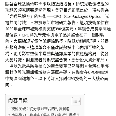
隨著全球數據傳輸需求以指數級增長，傳統光收發模組的
功耗與頻寬瓶頸逐漸浮現。業界目光正聚焦於一項被譽為
「光通訊解方」的技術——CPO（Co-Packaged Optics，光
電共同封裝）。根據最新市場研究報告，這項技術預估在
2030年全球市場規模將突破390億美元，年複合成長率高達
雙位數。CPO將光學元件與電子晶片整合在同一個封裝
內，大幅縮短光電信號傳輸路徑，降低功耗與延遲，並提
升頻寬密度。這項革命不僅改變數據中心內部互連的架
構，更將影響整個半導體與通訊產業的供應鏈格局。從各
大晶片廠、封測業者到系統整合商，紛紛投入資源布局，
一場以光電共融為核心的產業變革已然展開。台灣在半導
體封測與光通訊領域擁有深厚基礎，有機會在CPO供應鏈
中扮演關鍵角色。以下將深入探討CPO技術的三大核心面
向。
內容目錄
技術突破：從分離到整合的封裝演進
市場驅力：數據中心與AI算力需求引爆成長