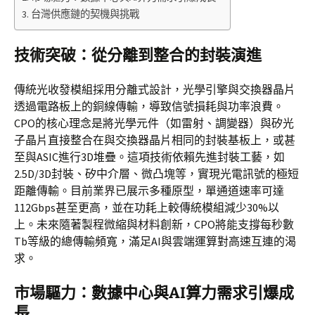
台灣供應鏈的契機與挑戰
技術突破：從分離到整合的封裝演進
傳統光收發模組採用分離式設計，光學引擎與交換器晶片
透過電路板上的銅線傳輸，導致信號損耗與功率浪費。
CPO的核心理念是將光學元件（如雷射、調變器）與矽光
子晶片直接整合在與交換器晶片相同的封裝基板上，或甚
至與ASIC進行3D堆疊。這項技術依賴先進封裝工藝，如
2.5D/3D封裝、矽中介層、微凸塊等，實現光電訊號的極短
距離傳輸。目前業界已展示多種原型，單通道速率可達
112Gbps甚至更高，並在功耗上較傳統模組減少30%以
上。未來隨著製程微縮與材料創新，CPO將能支撐每秒數
Tb等級的總傳輸頻寬，滿足AI與雲端運算對高速互連的渴
求。
市場驅力：數據中心與AI算力需求引爆成
長