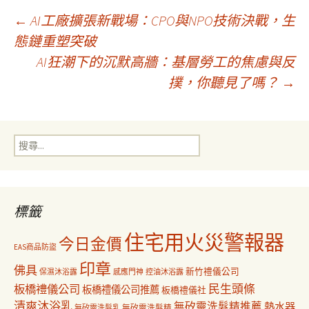
文
←
AI工廠擴張新戰場：CPO與NPO技術決戰，生
態鏈重塑突破
AI狂潮下的沉默高牆：基層勞工的焦慮與反
章
撲，你聽見了嗎？
→
導
搜
覽
尋
關
鍵
字:
標籤
住宅用火災警報器
今日金價
EAS商品防盜
印章
佛具
新竹禮儀公司
保濕沐浴露
感應門神
控油沐浴露
民生頭條
板橋禮儀公司
板橋禮儀公司推薦
板橋禮儀社
清爽沐浴乳
無矽靈洗髮精推薦
熱水器
無矽靈洗髮乳
無矽靈洗髮精