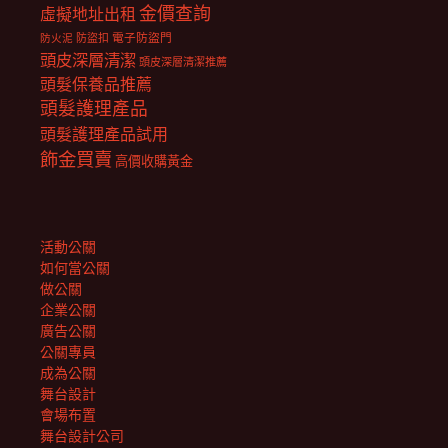
金價查詢
虛擬地址出租
電子防盜門
防盜扣
防火泥
頭皮深層清潔
頭皮深層清潔推薦
頭髮保養品推薦
頭髮護理產品
頭髮護理產品試用
飾金買賣
高價收購黃金
活動公關
如何當公關
做公關
企業公關
廣告公關
公關專員
成為公關
舞台設計
會場布置
舞台設計公司