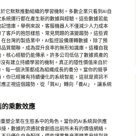
在於它默默推動組織的學習機制。多數企業只看到AI自
次系統運行都在產生新的數據與經驗。這些數據若能
的記憶庫。舉例來說，客服機器人不僅減少人力成本
錄了客戶的抱怨樣態、常見問題的演變趨勢，這些資
在台灣的製造業中，AI監控設備運轉數據，除了預
與品質關聯，成為提升良率的無形知識庫。這種自我
動，核心經驗仍能傳承。許多公司低估了數據資產的
卻沒有建立持續學習的機制。真正的隱性價值來自於
動、每一個決策都成為組織成長的養分。當你的競爭
時，你已經擁有持續優化的系統智能，這就是資訊不
應正視這個趨勢，從「買AI」轉向「養AI」，讓系統
結的乘數效應
夠重塑企業在生態系中的角色。當你的AI系統與供應
串接，數據的流通就會創造出前所未有的價值網絡。
，不只優化自身配送，還能讓零售商更精準安排到貨