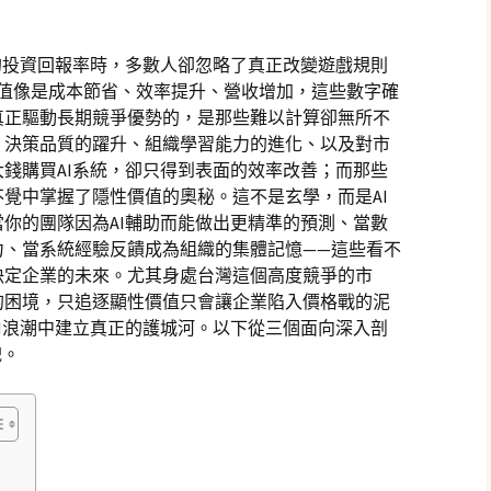
的投資回報率時，多數人卻忽略了真正改變遊戲規則
價值像是成本節省、效率提升、營收增加，這些數字確
真正驅動長期競爭優勢的，是那些難以計算卻無所不
、決策品質的躍升、組織學習能力的進化、以及對市
錢購買AI系統，卻只得到表面的效率改善；而那些
覺中掌握了隱性價值的奧秘。這不是玄學，而是AI
你的團隊因為AI輔助而能做出更精準的預測、當數
力、當系統經驗反饋成為組織的集體記憶——這些看不
決定企業的未來。尤其身處台灣這個高度競爭的市
的困境，只追逐顯性價值只會讓企業陷入價格戰的泥
I浪潮中建立真正的護城河。以下從三個面向深入剖
貌。