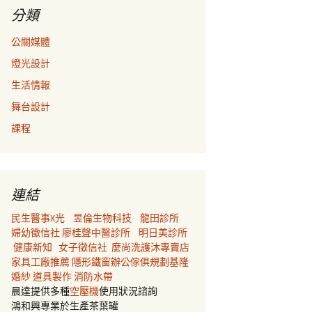
分類
公關媒體
燈光設計
生活情報
舞台設計
課程
連結
民生醫事X光
昱倫生物科技
龍田診所
婦幼徵信社
廖桂聲中醫診所
明日美診所
健康新知
女子徵信社
麼尚洗護沐專賣店
家具工廠推薦
隱形鐵窗
辦公傢俱規劃
基隆
婚紗
道具製作
消防水帶
晨達提供多種
空壓機
使用狀況諮詢
鴻和興專業於生產茶葉罐