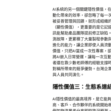
AI系統的另一個關鍵隱性價值，
動化帶來的效率，卻忽略了每一
被妥善管理與回饋，就形成組織
（顯性價值），更重要的是它記
訊能幫助產品團隊提前修正缺陷。
測故障，更累積了大量製程參數
進化的能力，讓企業即使人員流
價值，只把AI當成一次性專案，
將AI嵌入日常營運，讓每一次互
者還在靠少數老師傅的經驗支撐
對稱所帶來的競爭優勢。台灣企業
與人員共同演化。
隱性價值三：生態系連
AI隱性價值的最高境界，是它能
商、客戶、合作夥伴的系統開始
例如物流業者分享即時路況預測