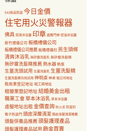
今日金價
EAS商品防盜
住宅用火災警報器
印章
佛具
保濕沐浴露
感應門神
控油沐浴露
板橋禮儀公司
新竹禮儀公司
民生頭條
板橋禮儀公司推薦
板橋禮儀社
清爽沐浴乳
無矽靈洗髮乳
無矽靈洗髮精
無矽靈洗髮精推薦
熱水器
熱泵
生薑洗髮精
生薑洗頭試用
生薑洗髮乳
神明桌
神桌
生薑洗髮精功效試用
租公司地址
租商業登記地址
租工商地址
結婚黃金出租
租營業登記地址
職業工會
草本沐浴乳
草本沐浴露
金價查詢
虛擬地址出租
防盜扣
防火泥
頭皮深層清潔
電子防盜門
頭皮深層清潔推薦
頭髮護理產品
頭髮保養品推薦
飾金買賣
頭髮護理產品試用