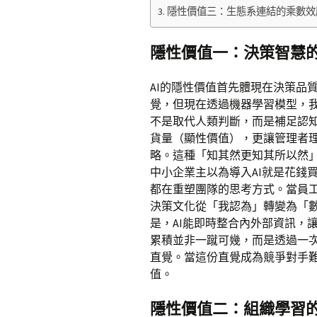
隱性價值三：生態系連結的乘數效
隱性價值一：決策智慧
AI的隱性價值首先體現在決策品
覺，但現在透過機器學習模型，
不是取代人類判斷，而是補足認知
貨量（顯性價值），更讓管理者
略。這種「知其然更知其所以然
中小企業主以為導入AI就是花錢
都在重塑團隊的思考方式。當員
決策文化從「我認為」轉變為「
是，AI能即時整合內外部資訊，
累積並非一蹴可幾，而是透過一
直覺。當這份直覺成為競爭對手難
值。
隱性價值二：組織學習