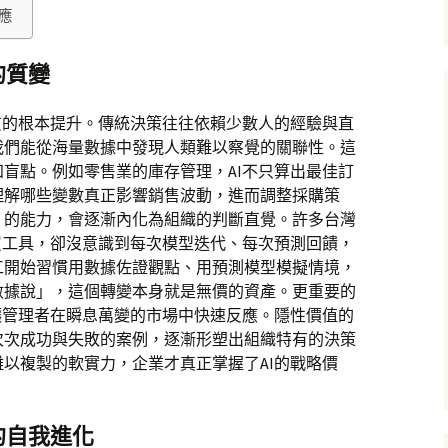
應
的質變
質的根本提升。傳統決策往往依賴少數人的經驗與直
我們能從海量數據中發現人類難以察覺的關聯性。這
盲點。例如零售業的庫存管理，AI不只算出最佳訂
理解哪些變數真正影響銷售波動，進而調整採購策
」的能力，會逐漸內化為組織的判斷直覺。許多台灣
買工具，卻沒意識到每次模型迭代、每次預測回饋，
工開始習慣用數據佐證觀點、用預測模型模擬情境，
數據說」，這個轉變本身就是無價的資產。更重要的
讓管理者在瞬息萬變的市場中快速反應。隱性價值的
次次成功與失敗的案例，逐漸形塑出組織特有的決策
以複製的軟實力，企業才真正掌握了AI的戰略價
的自我進化