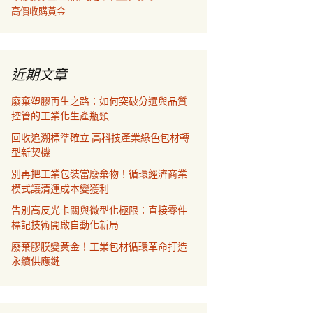
高價收購黃金
近期文章
廢棄塑膠再生之路：如何突破分選與品質
控管的工業化生產瓶頸
回收追溯標準確立 高科技產業綠色包材轉
型新契機
別再把工業包裝當廢棄物！循環經濟商業
模式讓清運成本變獲利
告別高反光卡關與微型化極限：直接零件
標記技術開啟自動化新局
廢棄膠膜變黃金！工業包材循環革命打造
永續供應鏈