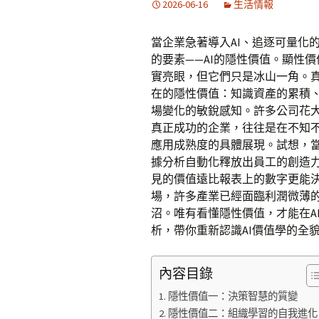
2026-06-16
生活情報
當企業急著導入AI、追逐可量化
的要素——AI的隱性價值。顯性
實亮眼，但它們只是冰山一角。
在的隱性價值：知識資產的累積
場變化的敏銳感知。許多公司花大
真正成功的企業，往往是在不知不
應用成熟度的具體展現。試想，當
據分析自動化釋放出員工的創造
見的價值遠比報表上的數字更能
場，許多產業已經面臨利潤微薄
沼。唯有看懂隱性價值，才能在A
析，帶你重新認識AI價值學的全
內容目錄
隱性價值一：決策智慧的質變
隱性價值二：組織學習的自我進化