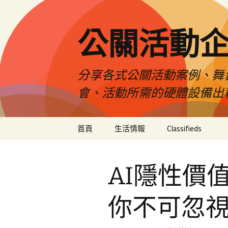
公關活動
分享各式公關活動案例、舞
會、活動所需的硬體設備出
跳
首頁
生活情報
Classifieds
至
主
要
AI隱性價
內
容
你不可忽