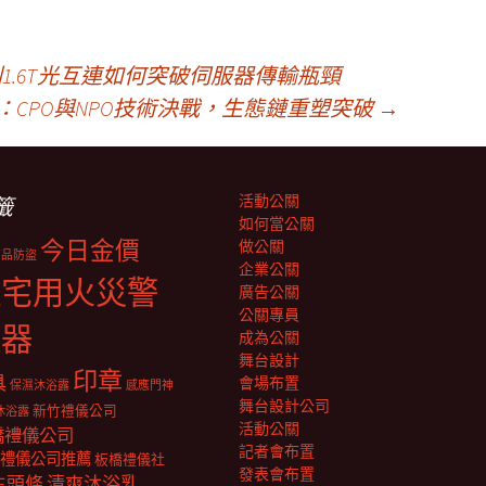
到1.6T光互連如何突破伺服器傳輸瓶頸
：CPO與NPO技術決戰，生態鏈重塑突破
→
活動公關
籤
如何當公關
今日金價
做公關
商品防盜
企業公關
住宅用火災警
廣告公關
公關專員
報器
成為公關
舞台設計
印章
具
會場布置
保濕沐浴露
感應門神
舞台設計公司
新竹禮儀公司
沐浴露
活動公關
橋禮儀公司
記者會布置
禮儀公司推薦
板橋禮儀社
發表會布置
生頭條
清爽沐浴乳