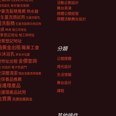
活動企劃設計
靈洗髮乳
無矽靈洗髮精
舞台表演
矽靈洗髮精推薦
熱水器
媒體公關經營
生薑洗頭試用
生薑洗髮乳
媒體活動舞台設計
薑洗髮精
生薑洗髮精功效試用
明桌
神桌
租公司地址
業登記地址
租工商地址
營業登記地址
婚黃金出租
職業工會
分類
本沐浴乳
草本沐浴露
公關媒體
金價查詢
擬地址出租
燈光設計
電子防盜門
防盜扣
泥
皮深層清潔
頭皮深層清潔推薦
生活情報
髮保養品推薦
舞台設計
髮護理產品
課程
髮護理產品試用
金買賣
高價收購黃金
其他操作