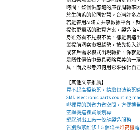
時間，整個供應鏈的庫存周轉率
於生態系的協同智慧。台灣許多
若能善用AI建立共享數據平台，
提供更靈活的融資方案，製造商可
身雖然看不見摸不著，卻能創造出
業提前洞察市場趨勢，搶先投入新
或客戶需求模式出現轉折，你就
是隱性價值中最具戰略意義的一環
具，而要思考如何用它來強化自
【其他文章推薦】
買不起高檔茶葉，精緻包裝
茶葉
SMD electronic parts counting ma
哪裡買的到省力省空間，方便攜
空壓機
這裡買最划算!
塑膠射出工廠
一條龍製造服務
告別頻繁維修！5 個延長
堆高機
電