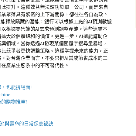
因此提升。這種效益無法歸功於單一公司，而是來自
產業聚落具有緊密的上下游關係，卻往往各自為政。
就能釋放隱藏的潛能：銀行可以根據工廠的AI預測數據
以根據零售端的AI需求預測調整產能。這些連結本
遠大於個體總和的價值。更進一步，AI還能幫助企
興領域。當你透過AI發現某個關鍵字搜尋量暴增，
能比競爭者更快調整策略。這種掌握未來的能力，正
。對台灣企業而言，不要只把AI當成節省成本的工
己在產業生態系中的不可替代性。
罐
，也能撐場面!
chine
帶的
購物推車
?
池與壽命的日常保養祕訣