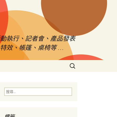
活動執行、記者會、產品發表
特效、帳篷、桌椅等 …
搜
尋
關
鍵
字:
搜
尋
關
鍵
字:
標籤