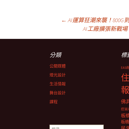
文
←
AI運算狂潮來襲！800G
AI工廠擴張新戰場
章
分類
標
導
公關媒體
EAS
覽
燈光設計
生活情報
舞台設計
佛
課程
控油
板
板橋
搜
民