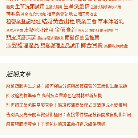
生薑洗髮精
生薑洗頭試用
熱泵
生薑洗髮乳
生薑洗髮精功效試用
神明桌
租商業登記地址
神桌
租工商地址
租公司地址
結婚黃金出租
職業工會
草本沐浴乳
租營業登記地址
金價查詢
虛擬地址出租
電子防盜門
草本沐浴露
防盜扣
防火泥
頭皮深層清潔
頭髮保養品推薦
頭皮深層清潔推薦
飾金買賣
頭髮護理產品
頭髮護理產品試用
高價收購黃金
近期文章
廢棄塑膠再生之路：如何突破分選與品質控管的工業化生產瓶頸
回收追溯標準確立 高科技產業綠色包材轉型新契機
別再把工業包裝當廢棄物！循環經濟商業模式讓清運成本變獲利
告別高反光卡關與微型化極限：直接零件標記技術開啟自動化新局
廢棄膠膜變黃金！工業包材循環革命打造永續供應鏈