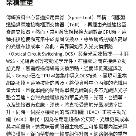
架構重塑
傳統資料中心普遍採用葉脊（Spine-Leaf）架構，伺服器
透過銅纜連接機櫃頂交換器（ToR），再經由光纖連接至
脊層交換器。然而，當AI叢集規模擴大到數萬GPU時，這
種拓撲迫使頻寬集中於脊層交換器，導致網路瓶頸與高昂
的光纖布線成本。為此，業界開始引入光交換網路
（Optical Circuit Switching, OCS）與全光互連拓撲——利用
WSS、光耦合器等被動光學元件，在機櫃之間直接建立動
態光路，無需經過傳統電交換節點，從而降低延遲與功
耗。Google已在TPU v4叢集中導入OCS技術，實現可重構
網路拓撲。這項技術的普及，將使資料中心內部的光纖用
量大增，且從單純的點對點單模光纖轉向多芯光纖與光子
整合互連。台灣光纖纜線廠如華星光電、光環、台通等，
以及連接器廠崧騰、湧德，將直接受惠於光纖滲透率提
升。同時，伺服器機櫃內的高速銅纜（DAC）正被主動光
纜（AOC）取代，因為在距離超過5公尺時，光纖更具成本
與功耗優勢。這意味著伺服器主機板上可能需要內建光電
轉換模組，從而帶動新一輪零組件升級。網路架構的重塑