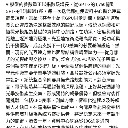
AI模型的參數量正以指數級增長，從GPT-3的1,750億到
GPT-4推測超過1兆，每一次迭代都迫使資料中心擴充運算
叢集規模。當萬卡甚至十萬卡GPU同步訓練，網路互連頻
寬與延遲成為決定整體效能的關鍵瓶頸。傳統以銅纜和可
插拔光模組為基礎的資料中心網路，在功耗、密度與傳輸
距離上逐漸達到極限。光互連技術憑藉高頻寬、低功耗與
抗干擾優勢，成為支撐下一代AI叢集的必要基礎設施。然
而，現有的光互連方案也面臨結構性轉型壓力——從分離
式的光模組與交換器，走向整合式的CPO與矽光子架構。
這個轉變不僅是技術升級，更牽動整個供應鏈的重組：光
學元件廠需要學習半導體封裝，晶片設計公司必須掌握光
電設計，系統整合商則要具備光路規劃能力。對台灣而
言，電子製造與半導體封裝的深厚底蘊，正好與光通訊的
光學技術產生交集，形成獨特的競爭優勢。但機會背後伴
隨挑戰，包括CPO良率、測試方案、標準化進程以及跨領
域人才缺口。在這場結構性重組中，台灣產業能否從零組
件供應商升級為系統方案提供者，將是決定未來十年競爭
力的關鍵。過去十年，資料中心網路從10G逐步邁向
400G，但AI時代的頻寬需求曲線比以往陡峭許多——訓練