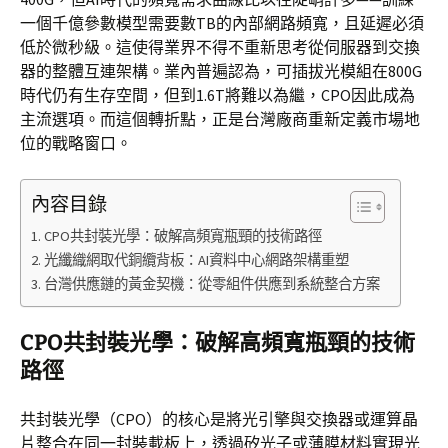
一個千億參數模型需要數TB的內部網路頻寬，且延遲必須
低於微秒級。這使得業界不得不重新思考從伺服器到交換
器的整體互連架構。業內普遍認為，可插拔光模組在800G
時代仍有生存空間，但到1.6T將難以為繼，CPO因此成為
主流選項。而這個轉折點，正是台灣廠商重新定義市場地
位的戰略窗口。
內容目錄
CPO共封裝光學：破解高頻寬瓶頸的技術路徑
光纖織網取代銅纜背板：AI資料中心網路架構重塑
台灣供應鏈的黃金契機：從零組件供應到系統整合方案
CPO共封裝光學：破解高頻寬瓶頸的技術
路徑
共封裝光學（CPO）的核心是將光引擎與交換器或運算晶
片整合在同一封裝載板上，透過矽光子或薄膜材料實現光