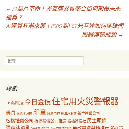
文
←
AI晶片革命！光互連異質整合如何顛覆未來
運算？
AI運算狂潮來襲！800G到1.6T光互連如何突破伺
章
服器傳輸瓶頸
→
導
搜
覽
尋
關
鍵
字:
標籤
住宅用火災警報器
今日金價
EAS商品防盜
印章
佛具
新竹禮儀公司
保濕沐浴露
感應門神
控油沐浴露
民生頭條
板橋禮儀公司
板橋禮儀公司推薦
板橋禮儀社
清爽沐浴乳
無矽靈洗髮精推薦
熱水器
無矽靈洗髮乳
無矽靈洗髮精