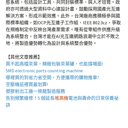
態系統，包括設計工具、共同封裝標準、與人才培育。政
府亦可透過大型資料中心建設計畫，鼓勵採用國產光互連
解決方案，形成示範效應。此外，台灣廠商應積極參與國
際標準組織，如OCP光互連子工作組、IEEE 802.3cz，爭取
在規格制定中反映台灣產業需求。唯有從零組件供應升級
為系統整合，台灣才能在AI光互連網路浪潮中立於不敗之
地，將製造優勢轉化為設計與系統整合優勢。
【其他文章推薦】
買不起高檔茶葉，精緻包裝
茶葉罐
，也能撐場面!
SMD electronic parts counting machine
哪裡買的到省力省空間，方便攜帶的
購物推車
?
空壓機
這裡買最划算!
塑膠射出工廠
一條龍製造服務
告別頻繁維修！5 個延長
堆高機
電池與壽命的日常保養祕
訣