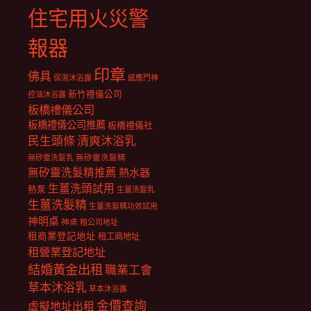
住宅用火災警
報器
印章
佛具
保濕沐浴露
感應門神
新竹禮儀公司
控油沐浴露
板橋禮儀公司
板橋禮儀公司推薦
板橋禮儀社
民生頭條
清爽沐浴乳
無矽靈洗髮乳
無矽靈洗髮精
無矽靈洗髮精推薦
熱水器
生薑洗頭試用
熱泵
生薑洗髮乳
生薑洗髮精
生薑洗髮精功效試用
神明桌
神桌
租公司地址
租商業登記地址
租工商地址
租營業登記地址
結婚黃金出租
職業工會
草本沐浴乳
草本沐浴露
金價查詢
虛擬地址出租