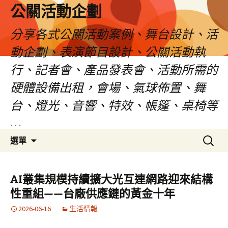
公關活動企劃
分享各式公關活動案例、舞台設計、活
動企劃、表演節目設計、公關活動執
行、記者會、產品發表會、活動所需的
硬體設備出租，會場、氣球佈置、舞
台、燈光、音響、特效、帳篷、桌椅等
…
跳
搜
選單
至
尋
主
關
要
鍵
AI叢集規模持續擴大光互連網路迎來結構
內
字:
性重組——台廠供應鏈的黃金十年
容
2026-06-16
生活情報