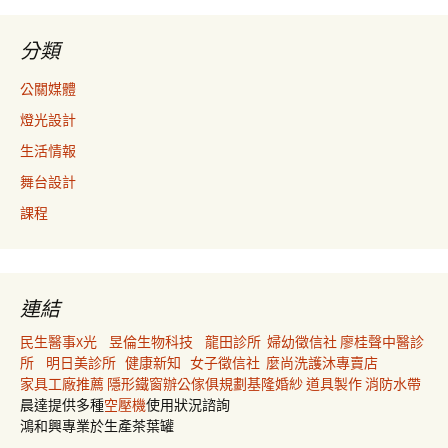
分類
公關媒體
燈光設計
生活情報
舞台設計
課程
連結
民生醫事X光
昱倫生物科技
龍田診所
婦幼徵信社
廖桂聲中醫診
所
明日美診所
健康新知
女子徵信社
麼尚洗護沐專賣店
家具工廠推薦
隱形鐵窗
辦公傢俱規劃
基隆婚紗
道具製作
消防水帶
晨達提供多種
空壓機
使用狀況諮詢
鴻和興專業於生產茶葉罐