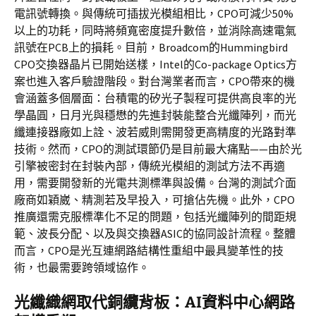
電訊號轉換。與傳統可插拔光模組相比，CPO可減少50%
以上的功耗，同時將頻寬密度提升數倍，並消除高速電氣
訊號在PCB上的損耗。目前，Broadcom的Hummingbird
CPO交換器晶片已開始送樣，Intel的Co-package Optics方
案也進入客戶驗證階段。對台灣業者而言，CPO帶來的機
會涵蓋多個層面：台積電的矽光子製程可提供高良率的光
學晶圓，日月光與穩懋的先進封裝能整合光纖陣列，而光
纖連接器廠如上詮、波若威則需開發更高精度的光路對準
技術。然而，CPO的測試環節仍是目前最大痛點——由於光
引擎被密封在封裝內部，傳統光模組的測試方法不再適
用，需要開發新的光電共測標準與設備。台灣的測試介面
廠商如穎崴、精測若及早投入，可搶佔先機。此外，CPO
推廣還需克服標準化不足的問題，包括光纖陣列的間距規
範、波長分配、以及與交換器ASIC的協同設計流程。整體
而言，CPO是光互連網路結構性重組中最具變革性的技
術，也最需要跨領域協作。
光纖織網取代銅纜背板：AI資料中心網路