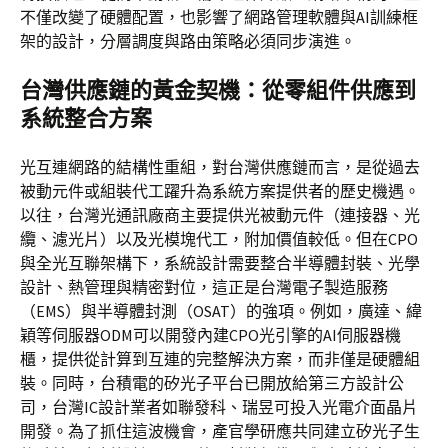
不僅改變了硬體配置，也影響了網路管理軟體與AI訓練框
架的設計，分層調度與路由策略必須同步演進。
台灣供應鏈的黃金契機：從零組件供應到
系統整合方案
光互連網路的結構性重組，對台灣供應鏈而言，是從過去
被動元件或組裝代工躍升為系統方案提供者的歷史機遇。
以往，台灣光通訊廠商主要提供光被動元件（連接器、光
纜、濾光片）以及光模塊代工，附加價值較低。但在CPO
與全光互聯架構下，系統設計需要整合半導體封裝、光學
設計、熱管理與精密對位，這正是台灣電子製造服務
（EMS）與半導體封測（OSAT）的強項。例如，廣達、緯
穎等伺服器ODM可以開發內建CPO光引擎的AI伺服器機
櫃，提供從計算到互連的完整解決方案，而非僅是硬體組
裝。同時，台積電的矽光子平台已開放給第三方設計公
司，台灣IC設計業者如聯發科、瑞昱可投入光電介面晶片
開發。為了抓住這波機會，產官學研應共同建立矽光子生