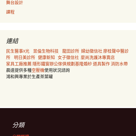
舞台設計
課程
連結
民生醫事X光
昱倫生物科技
龍田診所
婦幼徵信社
廖桂聲中醫診
所
明日美診所
健康新知
女子徵信社
麼尚洗護沐專賣店
家具工廠推薦
隱形鐵窗
辦公傢俱規劃
基隆婚紗
道具製作
消防水帶
晨達提供多種
空壓機
使用狀況諮詢
鴻和興專業於生產茶葉罐
分類