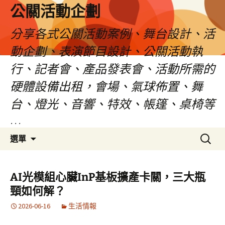
公關活動企劃
分享各式公關活動案例、舞台設計、活
動企劃、表演節目設計、公關活動執
行、記者會、產品發表會、活動所需的
硬體設備出租，會場、氣球佈置、舞
台、燈光、音響、特效、帳篷、桌椅等
…
跳
搜
選單
至
尋
主
關
要
鍵
AI光模組心臟InP基板擴產卡關，三大瓶
內
字:
頸如何解？
容
2026-06-16
生活情報