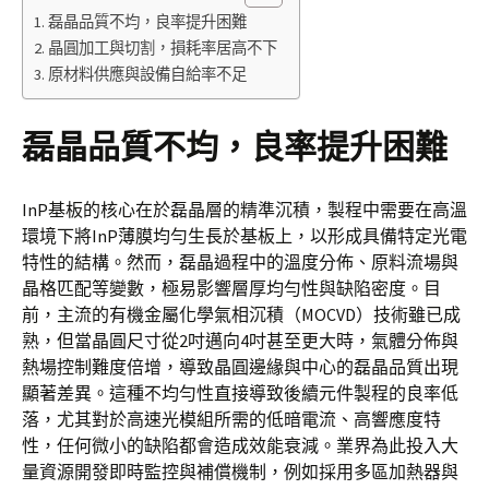
磊晶品質不均，良率提升困難
晶圓加工與切割，損耗率居高不下
原材料供應與設備自給率不足
磊晶品質不均，良率提升困難
InP基板的核心在於磊晶層的精準沉積，製程中需要在高溫
環境下將InP薄膜均勻生長於基板上，以形成具備特定光電
特性的結構。然而，磊晶過程中的溫度分佈、原料流場與
晶格匹配等變數，極易影響層厚均勻性與缺陷密度。目
前，主流的有機金屬化學氣相沉積（MOCVD）技術雖已成
熟，但當晶圓尺寸從2吋邁向4吋甚至更大時，氣體分佈與
熱場控制難度倍增，導致晶圓邊緣與中心的磊晶品質出現
顯著差異。這種不均勻性直接導致後續元件製程的良率低
落，尤其對於高速光模組所需的低暗電流、高響應度特
性，任何微小的缺陷都會造成效能衰減。業界為此投入大
量資源開發即時監控與補償機制，例如採用多區加熱器與