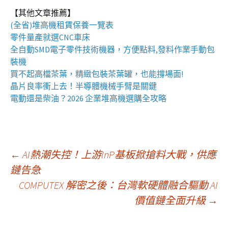
【其他文章推薦】
(全省)
堆高機
租賃保養一覽表
零件量產就選
CNC車床
全自動
SMD電子零件技術機器
，方便點料,發料作業手動包
裝機
買不起高檔茶葉，精緻包裝
茶葉罐
，也能撐場面!
晶片良率衝上去！
半導體機械手臂
是關鍵
電動還是柴油？2026 企業
堆高機
選購全攻略
文
←
AI熱潮失控！上游InP基板掀搶料大戰，供應
鏈告急
COMPUTEX 解密之後：台灣軟硬體融合驅動 AI
章
價值鏈全面升級
→
導