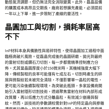
動態氣流調節，但仍無法完全消除變異。此外，磊晶設備
的購置成本高昂且交期長，廠商若想擴充產能，必須提前
一年以上下單，進一步限制了產線的靈活性。
晶圓加工與切割，損耗率居高
不下
InP材料本身具備脆性與易碎特性，使得晶圓加工過程中面
臨極高破片風險。從磊晶完成後的晶圓研磨、拋光到最終
的雷射切割或鑽石刀切割，每一步都需精準控制應力分
佈。尤其當晶圓厚度小於150微米時，其機械強度大幅下
降，傳統製程的良率可能僅有七成左右。切割時產生的碎
屑與微裂紋若未被完全清除，不僅影響單一晶粒的電性，
更可能污染後續製程環境。為突破此瓶頸，多家設備商開
始引入雷射隱形切割技術，透過聚焦雷射在材料內部形成
改質層，再以低應力方式分離晶粒，有效減少崩邊與裂
紋。然而，該技術的參數調校需針對InP的特定晶向與摻雜