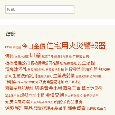
搜
覽
尋
關
鍵
字:
標籤
住宅用火災警報器
今日金價
EAS商品防盜
印章
佛具
新竹禮儀公司
保濕沐浴露
感應門神
控油沐浴露
民生頭條
板橋禮儀公司
板橋禮儀公司推薦
板橋禮儀社
清爽沐浴乳
無矽靈洗髮精推薦
熱水器
無矽靈洗髮乳
無矽靈洗髮精
生薑洗髮精
生薑洗頭試用
熱泵
生薑洗髮乳
生薑洗髮精功效試用
神明桌
租商業登記地址
神桌
租工商地址
租公司地址
結婚黃金出租
職業工會
草本沐浴乳
租營業登記地址
金價查詢
虛擬地址出租
電子防盜門
草本沐浴露
防盜扣
防火泥
頭皮深層清潔
頭髮保養品推薦
頭皮深層清潔推薦
飾金買賣
頭髮護理產品
頭髮護理產品試用
高價收購黃金