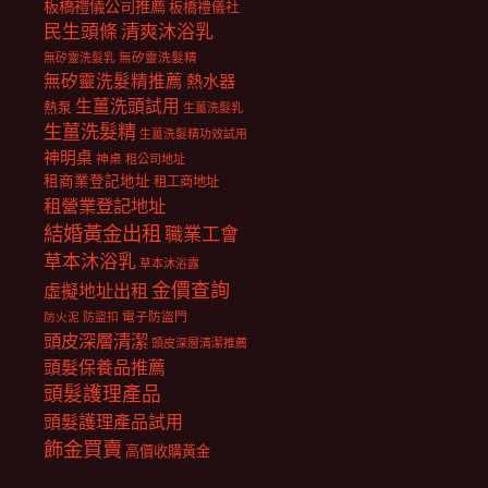
板橋禮儀公司推薦
板橋禮儀社
民生頭條
清爽沐浴乳
無矽靈洗髮乳
無矽靈洗髮精
無矽靈洗髮精推薦
熱水器
生薑洗頭試用
熱泵
生薑洗髮乳
生薑洗髮精
生薑洗髮精功效試用
神明桌
神桌
租公司地址
租商業登記地址
租工商地址
租營業登記地址
結婚黃金出租
職業工會
草本沐浴乳
草本沐浴露
金價查詢
虛擬地址出租
電子防盜門
防盜扣
防火泥
頭皮深層清潔
頭皮深層清潔推薦
頭髮保養品推薦
頭髮護理產品
頭髮護理產品試用
飾金買賣
高價收購黃金