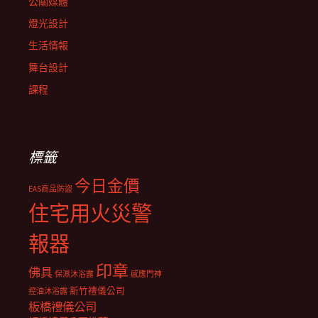
公關媒體
燈光設計
生活情報
舞台設計
課程
標籤
今日金價
EAS商品防盜
住宅用火災警
報器
印章
佛具
保濕沐浴露
感應門神
新竹禮儀公司
控油沐浴露
板橋禮儀公司