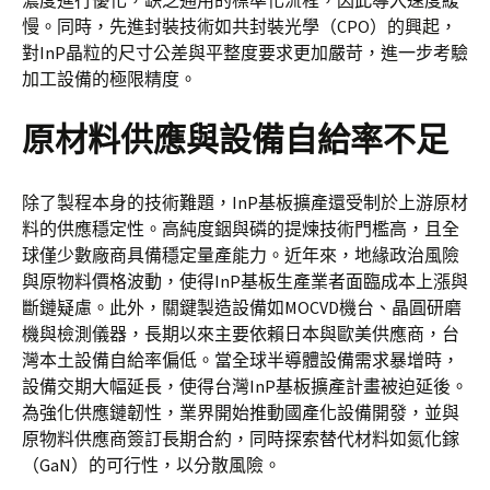
濃度進行優化，缺乏通用的標準化流程，因此導入速度緩
慢。同時，先進封裝技術如共封裝光學（CPO）的興起，
對InP晶粒的尺寸公差與平整度要求更加嚴苛，進一步考驗
加工設備的極限精度。
原材料供應與設備自給率不足
除了製程本身的技術難題，InP基板擴產還受制於上游原材
料的供應穩定性。高純度銦與磷的提煉技術門檻高，且全
球僅少數廠商具備穩定量產能力。近年來，地緣政治風險
與原物料價格波動，使得InP基板生產業者面臨成本上漲與
斷鏈疑慮。此外，關鍵製造設備如MOCVD機台、晶圓研磨
機與檢測儀器，長期以來主要依賴日本與歐美供應商，台
灣本土設備自給率偏低。當全球半導體設備需求暴增時，
設備交期大幅延長，使得台灣InP基板擴產計畫被迫延後。
為強化供應鏈韌性，業界開始推動國產化設備開發，並與
原物料供應商簽訂長期合約，同時探索替代材料如氮化鎵
（GaN）的可行性，以分散風險。