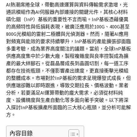
AI熱潮席捲全球，帶動高速運算與資料傳輸需求激增，光
通訊模組作為AI伺服器內部連接的關鍵元件，其核心材料
磷化銦（InP）基板的重要性不言而喻。InP基板憑藉優異
的高頻特性與低損耗表現，被廣泛應用於100G、400G甚至
800G光模組的雷射二極體與光偵測器。然而，隨著AI應用
對頻寬與能效的要求持續攀升，InP基板的產能擴張卻面臨
多重考驗，成為業界高度關注的議題。當前，全球InP基板
供應高度集中於少數大廠，製程複雜度與良率控製成為擴
產的最大絆腳石。從磊晶層成長到晶圓切割，每一道工序
都存在技術瓶頸，不僅影響產出速度，更直接衝擊光模組
的整體成本。市場對於InP基板的需求呈現爆發式成長，但
供應端卻難以即時跟進，導致交期拉長、價格波動。業者
分析，若要滿足AI運算帶動的龐大需求，必須從材料純
度、設備精度與生產自動化等多面向著手突破。以下將深
入探討InP基板擴產所面臨的三大核心瓶頸，並分析可能解
方。
內容目錄