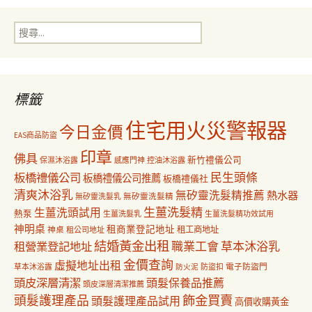
導
搜
覽
尋
關
鍵
字:
標籤
住宅用火災警報器
今日金價
EAS商品防盜
印章
佛具
新竹禮儀公司
保濕沐浴露
感應門神
控油沐浴露
民生頭條
板橋禮儀公司
板橋禮儀公司推薦
板橋禮儀社
清爽沐浴乳
無矽靈洗髮精推薦
熱水器
無矽靈洗髮乳
無矽靈洗髮精
生薑洗髮精
生薑洗頭試用
熱泵
生薑洗髮乳
生薑洗髮精功效試用
神明桌
租商業登記地址
神桌
租工商地址
租公司地址
結婚黃金出租
職業工會
草本沐浴乳
租營業登記地址
金價查詢
虛擬地址出租
電子防盜門
草本沐浴露
防盜扣
防火泥
頭皮深層清潔
頭髮保養品推薦
頭皮深層清潔推薦
飾金買賣
頭髮護理產品
頭髮護理產品試用
高價收購黃金