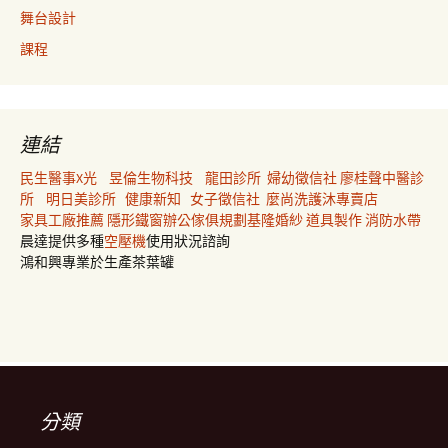
舞台設計
課程
連結
民生醫事X光
昱倫生物科技
龍田診所
婦幼徵信社
廖桂聲中醫診
所
明日美診所
健康新知
女子徵信社
麼尚洗護沐專賣店
家具工廠推薦
隱形鐵窗
辦公傢俱規劃
基隆婚紗
道具製作
消防水帶
晨達提供多種
空壓機
使用狀況諮詢
鴻和興專業於生產茶葉罐
分類