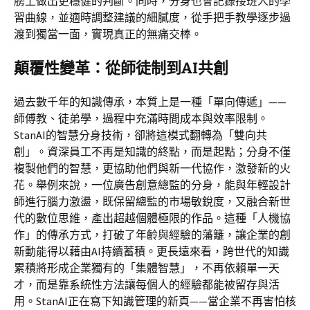
膀上做出更穩健的判斷。同時，分身也會記錄接班人的學
習曲線，並適時調整建議的細膩度，從手把手教學逐步過
渡到獨當一面，實現真正的無痛交棒。
顛覆性變革：從師徒制到AI共創
過去數千年的知識傳承，本質上是一種「單向傳遞」——
師傅教、徒弟學，過程中充滿時間成本與效率限制。
StanAI的智慧分身技術，卻將這模式翻轉為「雙向共
創」。資深員工不再是知識的終點，而是起點；分身不僅
複製他們的智慧，更協助他們與新一代協作，激發新的火
花。舉例來說，一位廣告創意總監的分身，能與年輕設計
師進行腦力激盪，既保留總監的市場敏銳度，又融合新世
代的數位思維，產出超越個體極限的作品。這種「人機協
作」的傳承方式，打破了年齡與經驗的藩籬，讓企業的創
新動能得以藉由AI持續蓄積。更長遠來看，跨世代的知識
累積將形成企業獨有的「集體智慧」，不再依賴單一天
才，而是靠系統性方法讓每個人的經驗都能被留存與活
用。StanAI正在寫下知識管理的新頁——當企業不再害怕核