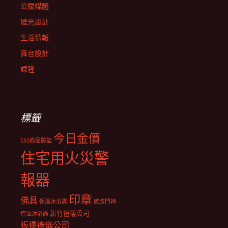
公關媒體
燈光設計
生活情報
舞台設計
課程
標籤
今日金價
EAS商品防盜
住宅用火災警
報器
印章
佛具
保濕沐浴露
感應門神
新竹禮儀公司
控油沐浴露
板橋禮儀公司