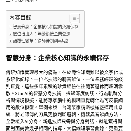
內容目錄
智慧分身：企業核心知識的永續保存
數位接班人：無縫銜接企業營運
顛覆性變革：從師徒制到AI共創
智慧分身：企業核心知識的永續保存
傳統知識管理最大的痛點，在於隱性知識難以被文字化或
系統化記錄。一位老技師的聽音辨位、一位業務經理的談
判直覺，這些多年累積的珍貴經驗往往隨著退休而煙消雲
散。StanAI的智慧分身技術，透過深度訪談、行為軌跡分
析與情境模擬，能將專家腦中的模糊直覺轉化為可反覆調
用的數位模型。舉例來說，台灣某家精密機械廠運用此系
統，將老師傅的刀具更換判斷邏輯、機器異音辨識方法，
全數植入AI分身。新進技師只需與分身對話，就能獲得與
面對面請教幾乎相同的指導，大幅縮短學習曲線。更重要