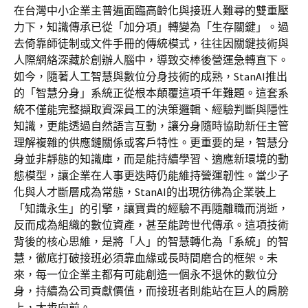
在台灣中小企業主普遍面臨高齡化與接班人難尋的雙重壓
力下，知識傳承已從「加分項」轉變為「生存關鍵」。過
去倚靠師徒制或文件手冊的傳統模式，往往因關鍵技術與
人際網絡深藏於創辦人腦中，導致交棒後營運急轉直下。
如今，隨著人工智慧與數位分身技術的成熟，StanAI推出
的「智慧分身」系統正從根本顛覆這項千年難題。這套系
統不僅能完整擷取資深員工的決策邏輯、經驗判斷與隱性
知識，更能透過自然語言互動，讓分身隨時協助新任主管
理解複雜的供應鏈關係或客戶特性。更重要的是，智慧分
身並非靜態的知識庫，而是能持續學習、適應新環境的動
態模型，讓企業在人事更迭時仍能維持營運韌性。當少子
化與人才斷層成為常態，StanAI的出現彷彿為企業裝上
「知識永生」的引擎，讓寶貴的經驗不再隨離職而消逝，
反而成為組織的數位資產，甚至能跨世代傳承。這項技術
背後的核心思維，是將「人」的智慧轉化為「系統」的智
慧，徹底打破接班必須靠血緣或長時間磨合的框架。未
來，每一位企業主都有可能創造一個永不退休的數位分
身，持續為公司貢獻價值，而接班者則能站在巨人的肩膀
上，大步向前。