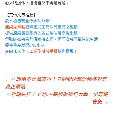
心人物退休，接班自然不再是難題。
【其他文章推薦】
飲水機
皆有含淨水功能嗎?
無線充電裝
置
精密加工元件等產品之經銷
提供原廠最高品質的各式柴油
堆高機
出租
電動曬衣架
告別傳統撐衣桿，極簡安裝開啟智能生活
零件量產就選
CNC車床
產線無人化？
工業型機械手臂
幫你實現！
文
←
AI 應用不是萬靈丹！五個問題幫你精準對焦
真正價值
AI熱潮失控！上游InP基板掀搶料大戰，供應鏈
章
告急
→