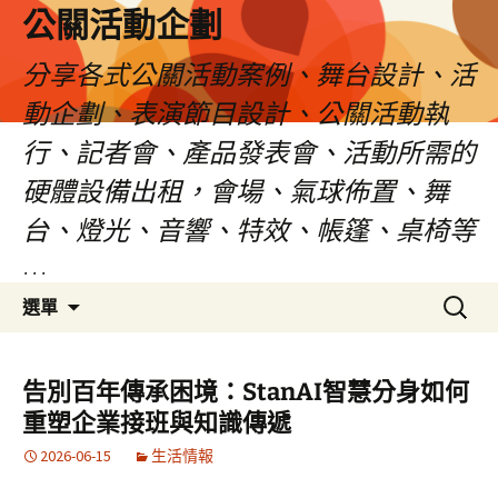
公關活動企劃
分享各式公關活動案例、舞台設計、活
動企劃、表演節目設計、公關活動執
行、記者會、產品發表會、活動所需的
硬體設備出租，會場、氣球佈置、舞
台、燈光、音響、特效、帳篷、桌椅等
…
跳
搜
選單
至
尋
主
關
要
鍵
告別百年傳承困境：StanAI智慧分身如何
內
字:
重塑企業接班與知識傳遞
容
2026-06-15
生活情報