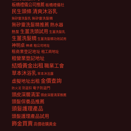
板橋禮儀公司推薦
板橋禮儀社
民生頭條
清爽沐浴乳
無矽靈洗髮乳
無矽靈洗髮精
無矽靈洗髮精推薦
熱水器
生薑洗頭試用
熱泵
生薑洗髮乳
生薑洗髮精
生薑洗髮精功效試用
神明桌
神桌
租公司地址
租商業登記地址
租工商地址
租營業登記地址
結婚黃金出租
職業工會
草本沐浴乳
草本沐浴露
金價查詢
虛擬地址出租
電子防盜門
防盜扣
防火泥
頭皮深層清潔
頭皮深層清潔推薦
頭髮保養品推薦
頭髮護理產品
頭髮護理產品試用
飾金買賣
高價收購黃金