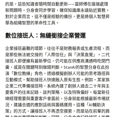
的是，這些知識會隨時間自動更新——當師傅在遠端處理
新問題時，分身會同步學習，確保知識庫永遠貼近實務。
對於企業而言，這不僅是經驗的備份，更是將個人智慧昇
華為組織智慧的革命性工具。
數位接班人：無縫銜接企業營運
企業接班最難的環節，往往不是財務報表或生產流程，而
是那些無法被交接的「人際信任」與「決策直覺」。二代
接班人即便擁有最新學位，仍可能在供應商溝通時吃閉門
羹，或是在關鍵時刻做錯判斷。StanAI的智慧分身在此扮
演「數位教練」角色，透過模擬創辦人可能的思考路徑與
互動模式，幫助接班人快速融入原有生態。例如，某家族
企業二代準備接班時，系統內建了創辦人過去二十年與主
要客戶的往來記錄、談判策略、以及特殊偏好。每當新任
總經理需要與重要客戶會面前，分身就能根據最新市場狀
況，建議合適的應對話術與籌碼運用。這種「AI輔助決
策」的方式，讓接班人不再憑空摸索，而是站在前輩的肩