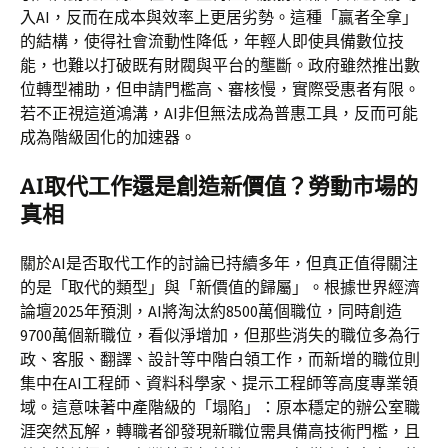
入AI，反而在成本與效率上更居劣勢。這種「贏者全拿」
的結構，使得社會流動性降低，年輕人即使具備數位技
能，也難以打破既有財閥與平台的壟斷。政府雖然推出數
位轉型補助，但申請門檻高、審核慢，實際受惠者有限。
若不正視這道鴻溝，AI非但無法成為普惠工具，反而可能
成為階級固化的加速器。
AI取代工作還是創造新價值？勞動市場的
真相
關於AI是否取代工作的討論已持續多年，但真正值得關注
的是「取代的類型」與「新價值的歸屬」。根據世界經濟
論壇2025年預測，AI將淘汰約8500萬個職位，同時創造
9700萬個新職位，看似淨增加，但那些消失的職位多為行
政、客服、翻譯、設計等中階白領工作，而新增的職位則
集中在AI工程師、資料科學家、提示工程師等高度專業領
域。這意味著中產階級的「塌陷」：原本穩定的辦公室職
涯突然瓦解，轉職者卻發現新職位需具備高技術門檻，且