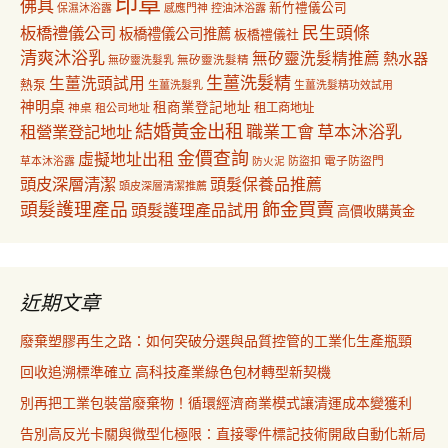
印章
佛具
新竹禮儀公司
保濕沐浴露
感應門神
控油沐浴露
民生頭條
板橋禮儀公司
板橋禮儀公司推薦
板橋禮儀社
清爽沐浴乳
無矽靈洗髮精推薦
熱水器
無矽靈洗髮乳
無矽靈洗髮精
生薑洗髮精
生薑洗頭試用
熱泵
生薑洗髮乳
生薑洗髮精功效試用
神明桌
租商業登記地址
神桌
租工商地址
租公司地址
結婚黃金出租
職業工會
草本沐浴乳
租營業登記地址
金價查詢
虛擬地址出租
電子防盜門
草本沐浴露
防盜扣
防火泥
頭皮深層清潔
頭髮保養品推薦
頭皮深層清潔推薦
飾金買賣
頭髮護理產品
頭髮護理產品試用
高價收購黃金
近期文章
廢棄塑膠再生之路：如何突破分選與品質控管的工業化生產瓶頸
回收追溯標準確立 高科技產業綠色包材轉型新契機
別再把工業包裝當廢棄物！循環經濟商業模式讓清運成本變獲利
告別高反光卡關與微型化極限：直接零件標記技術開啟自動化新局