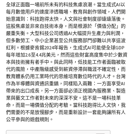
全球正面臨一場前所未有的科技焦慮浪潮。當生成式AI以
每月數億用戶的速度滲透職場、教育與創作領域，人們開
始意識到：科技跑得太快，人文與社會制度卻遠遠落後。
這股焦慮並非來自技術本身，而是根源於「價值分配」的
嚴重失衡。大型科技公司透過AI大幅提升生產力與利潤，
但多數勞工、中小企業甚至公共服務部門卻難以共享這波
紅利。根據麥肯錫2024年報告，生成式AI可能使全球GDP
每年增加2.6至4.4兆美元，然而這些財富高度集中於少數資
本與技術擁有者手中。與此同時，低技能工作者面臨被取
代的風險，中產階級感受到薪資停滯與職涯不確定性，而
教育體系仍用工業時代的思維培育數位時代的人才。台灣
作為半導體與資通訊重鎮，同樣陷入兩難：一方面享受AI
帶來的出口成長，另一方面卻必須正視國內服務業、製造
業與藝文工作者對未來的深深不安。這不是一場科技革
命，而是一場價值分配的考驗。當科技跑得比人文快，我
們需要的不是放慢腳步，而是重新設計一套能夠讓所有人
公平參與的遊戲規則。