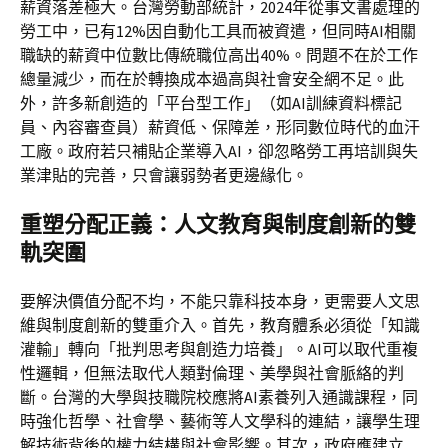
薪資落差極大。台灣勞動部統計，2024年從事文書處理的
勞工中，已有12%因自動化工具而被資遣，但同時AI相關
職缺的薪資中位數比傳統職位高出40%。問題不在於工作
總量減少，而在於轉換成本過高與社會安全網不足。此
外，許多新創造的「平台型工作」（如AI訓練資料標記
員、內容審查員）薪資低、保障差，形同數位時代的血汗
工廠。政府若只補貼企業導入AI，卻忽略勞工再培訓與失
業津貼的完善，只會讓弱勢者更邊緣化。
重塑分配正義：人文教育與制度創新的雙
軌突圍
要解決價值分配不均，不能只靠科技本身，更需要人文思
維與制度創新的雙重介入。首先，教育體系必須從「知識
灌輸」轉向「批判思考與創造力培養」。AI可以取代重複
性邏輯，但無法取代人類對倫理、美學與社會脈絡的判
斷。台灣的大學與技職院校應將AI素養列入通識課程，同
時強化哲學、社會學、藝術等人文學科的連結，讓學生理
解技術背後的權力結構與社會影響。其次，政府應建立