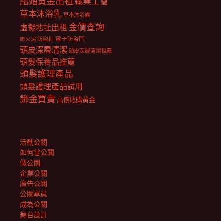
結婚黃金出租
職業工會
草本沐浴乳
草本沐浴露
金價查詢
虛擬地址出租
電子防盜門
防盜扣
防火泥
頭皮深層清潔
頭皮深層清潔推薦
頭髮保養品推薦
頭髮護理產品
頭髮護理產品試用
飾金買賣
高價收購黃金
活動公關
如何當公關
做公關
企業公關
廣告公關
公關專員
成為公關
舞台設計