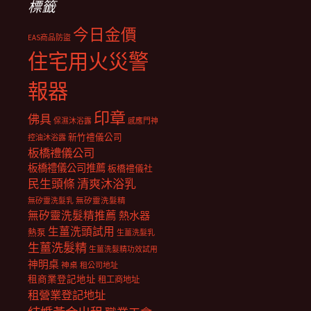
標籤
今日金價
EAS商品防盜
住宅用火災警
報器
印章
佛具
保濕沐浴露
感應門神
新竹禮儀公司
控油沐浴露
板橋禮儀公司
板橋禮儀公司推薦
板橋禮儀社
民生頭條
清爽沐浴乳
無矽靈洗髮乳
無矽靈洗髮精
無矽靈洗髮精推薦
熱水器
生薑洗頭試用
熱泵
生薑洗髮乳
生薑洗髮精
生薑洗髮精功效試用
神明桌
神桌
租公司地址
租商業登記地址
租工商地址
租營業登記地址