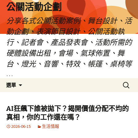
公關活動企劃
分享各式公關活動案例、舞台設計、活
動企劃、表演節目設計、公關活動執
行、記者會、產品發表會、活動所需的
硬體設備出租，會場、氣球佈置、舞
台、燈光、音響、特效、帳篷、桌椅等
…
跳
搜
選單
至
尋
主
關
要
鍵
AI狂飆下誰被拋下？揭開價值分配不均的
內
字:
真相，你的工作還在嗎？
容
2026-06-15
生活情報