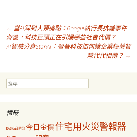
文
←
當AI踩到人類痛點：Google執行長抗議事件
背後，科技巨頭正在引爆哪些社會代價？
AI智慧分身StanAI：智菩科技如何讓企業經營智
章
慧代代相傳？
→
導
搜
覽
尋
關
鍵
字:
標籤
住宅用火災警報器
今日金價
EAS商品防盜