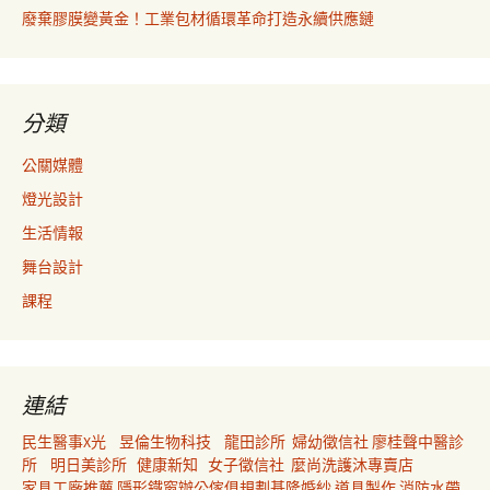
廢棄膠膜變黃金！工業包材循環革命打造永續供應鏈
分類
公關媒體
燈光設計
生活情報
舞台設計
課程
連結
民生醫事X光
昱倫生物科技
龍田診所
婦幼徵信社
廖桂聲中醫診
所
明日美診所
健康新知
女子徵信社
麼尚洗護沐專賣店
家具工廠推薦
隱形鐵窗
辦公傢俱規劃
基隆婚紗
道具製作
消防水帶