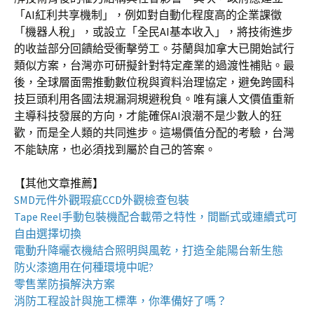
「AI紅利共享機制」，例如對自動化程度高的企業課徵
「機器人稅」，或設立「全民AI基本收入」，將技術進步
的收益部分回饋給受衝擊勞工。芬蘭與加拿大已開始試行
類似方案，台灣亦可研擬針對特定產業的過渡性補貼。最
後，全球層面需推動數位稅與資料治理協定，避免跨國科
技巨頭利用各國法規漏洞規避稅負。唯有讓人文價值重新
主導科技發展的方向，才能確保AI浪潮不是少數人的狂
歡，而是全人類的共同進步。這場價值分配的考驗，台灣
不能缺席，也必須找到屬於自己的答案。
【其他文章推薦】
SMD元件外觀瑕疵
CCD外觀檢查包裝
Tape Reel手動包裝機
配合載帶之特性，間斷式或連續式可
自由選擇切換
電動升降曬衣機
結合照明與風乾，打造全能陽台新生態
防火漆
適用在何種環境中呢?
零售業
防損解決方案
消防工程
設計與施工標準，你準備好了嗎？