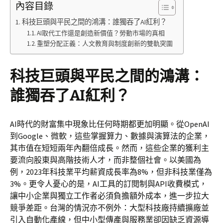
內容目錄
科技巨頭與平民之間的鴻溝：誰獨吞了AI紅利？
AI取代工作還是創造新價值？勞動市場的真相
重塑分配正義：人文教育與制度創新的雙軌突圍
科技巨頭與平民之間的鴻溝：
誰獨吞了AI紅利？
AI時代的財富集中現象比任何時期都更加明顯。從OpenAI
到Google、微軟，這些掌握算力、數據與演算法的企業，
其市值在短短兩年內翻倍成長。然而，這些企業的獲利主
要流向股東與高階技術人才，而非整個社會。以美國為
例，2023年科技業平均薪資成長率為8%，但非科技業僅為
3%。更令人憂心的是，AI工具的訂閱制與API收費模式，
讓中小企業與獨立工作者必須負擔額外成本，進一步拉大
競爭差距。台灣的情況亦不例外：大型科技廠持續擴廠並
引入自動化產線，但中小型傳產與服務業卻因缺乏資源導