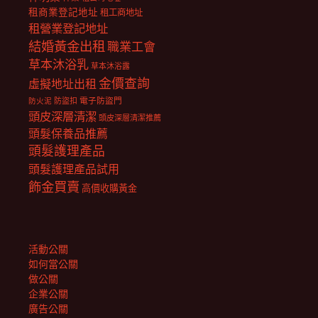
租商業登記地址
租工商地址
租營業登記地址
結婚黃金出租
職業工會
草本沐浴乳
草本沐浴露
金價查詢
虛擬地址出租
電子防盜門
防盜扣
防火泥
頭皮深層清潔
頭皮深層清潔推薦
頭髮保養品推薦
頭髮護理產品
頭髮護理產品試用
飾金買賣
高價收購黃金
活動公關
如何當公關
做公關
企業公關
廣告公關