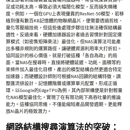
足或功耗太高，導致必須大幅簡化模型，反而損失精確
度。例如，一個在GPU上表現優異的ResNet-50模型，若移
植到僅有數百KB記憶體的物聯網晶片，便需要透過剪枝、
量化等壓縮技術，但這些後處理步驟往往無法確保結構最
適性。反過來看，硬體加速器設計者過去習慣針對固定運
算模式（如密集矩陣乘法）最佳化，但NAS演算法可能產
出多種非規則的運算路徑，讓硬體資源利用率大打折扣。
協同設計的核心價值，就是打破這種「各自為政」的局
面。當NAS在搜尋時，直接將硬體延遲、功耗、面積等約
束條件加入最佳化目標，產出的模型結構自然更適合特定
加速器；而硬體設計師則可根據NAS回饋的結構特徵，調
整匯流排設計、記憶體階層或運算單元配置，形成正循
環。以Google的EdgeTPU為例，其內部架構便是針對輕量
化NAS模型最佳化，實現了在有限功耗下高吞吐量的推論
能力。這種協同思維，不僅能縮短產品開發週期，更能釋
放AI晶片的極致潛力。
網路結構搜尋演算法的突破：