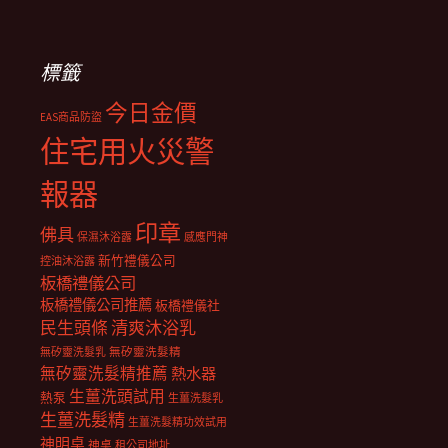
標籤
今日金價
EAS商品防盜
住宅用火災警
報器
印章
佛具
保濕沐浴露
感應門神
新竹禮儀公司
控油沐浴露
板橋禮儀公司
板橋禮儀公司推薦
板橋禮儀社
民生頭條
清爽沐浴乳
無矽靈洗髮乳
無矽靈洗髮精
無矽靈洗髮精推薦
熱水器
生薑洗頭試用
熱泵
生薑洗髮乳
生薑洗髮精
生薑洗髮精功效試用
神明桌
神桌
租公司地址