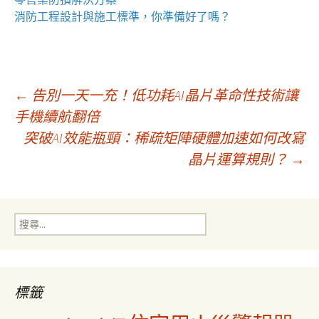
消防工程
設計與施工標準，你準備好了嗎？
文
←
告別一天一充！低功耗AI晶片革命性技術讓
手機續航翻倍
突破AI效能瓶頸：稀疏矩陣硬體加速如何改寫
章
晶片運算規則？
→
導
搜
覽
尋
關
鍵
字:
標籤