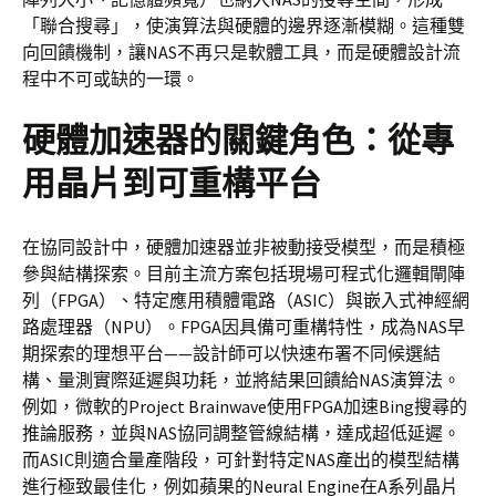
「聯合搜尋」，使演算法與硬體的邊界逐漸模糊。這種雙
向回饋機制，讓NAS不再只是軟體工具，而是硬體設計流
程中不可或缺的一環。
硬體加速器的關鍵角色：從專
用晶片到可重構平台
在協同設計中，硬體加速器並非被動接受模型，而是積極
參與結構探索。目前主流方案包括現場可程式化邏輯閘陣
列（FPGA）、特定應用積體電路（ASIC）與嵌入式神經網
路處理器（NPU）。FPGA因具備可重構特性，成為NAS早
期探索的理想平台——設計師可以快速布署不同候選結
構、量測實際延遲與功耗，並將結果回饋給NAS演算法。
例如，微軟的Project Brainwave使用FPGA加速Bing搜尋的
推論服務，並與NAS協同調整管線結構，達成超低延遲。
而ASIC則適合量產階段，可針對特定NAS產出的模型結構
進行極致最佳化，例如蘋果的Neural Engine在A系列晶片