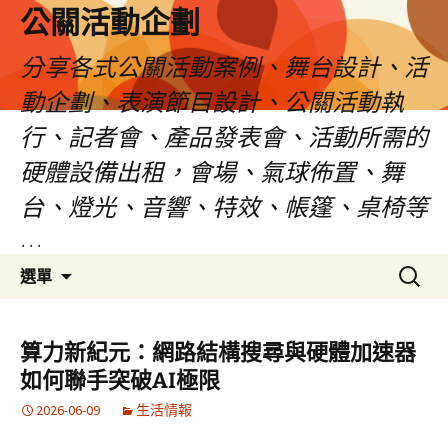
公關活動企劃
分享各式公關活動案例、舞台設計、活
動企劃、表演節目設計、公關活動執
行、記者會、產品發表會、活動所需的
硬體設備出租，會場、氣球佈置、舞
台、燈光、音響、特效、帳篷、桌椅等
…
跳
搜
選單
至
尋
主
關
要
鍵
算力新紀元：網路結構搜尋與硬體加速器
內
字:
如何聯手突破AI極限
容
2026-06-09
生活情報