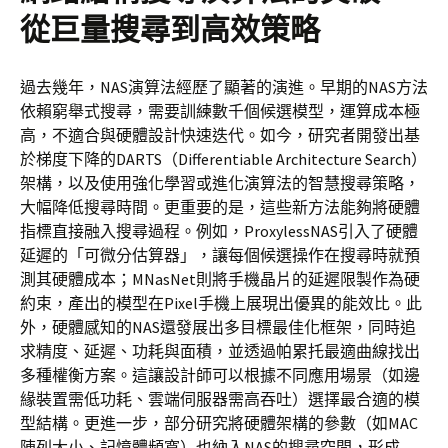
從巨量搜尋到高效策略
過去幾年，NAS演算法經歷了顯著的演進。早期的NAS方法
依賴窮舉式搜尋，需要訓練數千個候選模型，運算成本極
高，不適合與硬體設計快速迭代。如今，研究者開發出基
於梯度下降的DARTS（Differentiable Architecture Search）
架構，以及使用強化學習或進化演算法的智慧搜尋策略，
大幅降低搜尋時間。更重要的是，這些新方法能夠將硬體
指標直接融入搜尋過程。例如，ProxylessNAS引入了硬體
延遲的「可微分估算器」，讓每個候選操作在搜尋時就預
測其硬體成本；MNasNet則將手機晶片的延遲限製作為硬
約束，產出的模型在Pixel手機上展現出優異的能效比。此
外，硬體感知的NAS還發展出多目標最佳化框架，同時追
求精度、延遲、功耗與面積，並透過帕累托最適曲線找出
多種權衡方案。這讓設計師可以根據不同應用場景（如邊
緣裝置需低功耗、雲端伺服器需高吞吐）選擇最合適的模
型結構。更進一步，部分研究將硬體架構的參數（如MAC
陣列大小、記憶體頻寬）也納入NAS的搜尋空間，形成