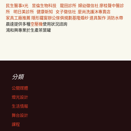
民生醫事X光
昱倫生物科技
龍田診所
婦幼徵信社
廖桂聲中醫診
所
明日美診所
健康新知
女子徵信社
麼尚洗護沐專賣店
家具工廠推薦
隱形鐵窗
辦公傢俱規劃
基隆婚紗
道具製作
消防水帶
晨達提供多種
空壓機
使用狀況諮詢
鴻和興專業於生產茶葉罐
分類
公關媒體
燈光設計
生活情報
舞台設計
課程