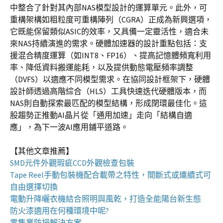
中整合了針對其內部NAS模型設計的運算單元。此外，可
重構架構如粗粒度可重構陣列（CGRA）正成為新興選項，
它既能保留類似ASIC的效率，又具備一定靈活性，適合未
來NAS持續演進的需求。硬體加速器的設計重點包括：支
援混合精度運算（如INT8、FP16）、提高記憶體頻寬利用
率、降低資料搬運能耗，以及提供動態電壓頻率調整
（DVFS）以適應不同模型需求。在協同設計框架下，硬體
設計師透過高階綜合（HLS）工具快速迭代硬體版本，而
NAS則自動探索最匹配的模型結構，形成閉環最佳化。這
股趨勢正推動AI晶片從「通用加速」走向「結構自適
應」，為下一波AI應用鋪平道路。
【其他文章推薦】
SMD元件外觀瑕疵
CCD外觀檢查包裝
Tape Reel手動包裝機
配合載帶之特性，間斷式或連續式可
自由選擇切換
電動升降曬衣機
結合照明與風乾，打造全能陽台新生態
防火漆
適用在何種環境中呢?
零售業
防損解決方案