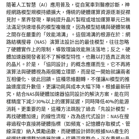
隨著人工智慧（AI）應用普及，從自駕車到醫療診斷，神
經網路模型規模持續擴大，傳統的硬體運算資源逐漸捉襟
見肘。業界發現，單純提升晶片製程或增加運算單元已無
法滿足快速增長的模型複雜度，因為模型結構與硬體架構
之間存在嚴重的「效能鴻溝」。這個鴻溝的根源在於：網
路結構搜尋（NAS）演算法設計出的最佳模型，往往忽略
了硬體實作上的限制，導致理論效能無法落地；反之，硬
體加速器開發者若不了解模型特性，也難以打造真正高效
的晶片。於是，「協同設計」的概念應運而生，它不再將
演算法與硬體視為兩個獨立環節，而是從一開始就讓兩者
互相優化、彼此回饋。這種思維翻轉，不僅讓AI模型的推
論速度提升數倍，更讓功耗與成本大幅下降。根據最新研
究，結合NAS與硬體加速器協同設計的解決方案，能在同
樣精度下減少30%以上的運算延遲，同時降低40%的能源
消耗。更重要的是，這種方法跳脫了過去「先設計模型，
再找硬體加速」的線性流程，改為迭代式設計：NAS在搜
尋過程中直接將硬體指標（如頻寬、記憶體存取模式、管
線深度）納入獎勵函數，而硬體設計師則根據NAS產生的
候選結構調整加速器架構。這種深度整合，正在重塑AI晶