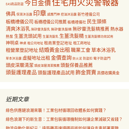
住宅用火災警報器
今日金價
EAS商品防盜
印章
佛具
新竹禮儀公司
保濕沐浴露
感應門神
控油沐浴露
民生頭條
板橋禮儀公司
板橋禮儀公司推薦
板橋禮儀社
清爽沐浴乳
無矽靈洗髮精推薦
熱水器
無矽靈洗髮乳
無矽靈洗髮精
生薑洗髮精
生薑洗頭試用
熱泵
生薑洗髮乳
生薑洗髮精功效試用
神明桌
租商業登記地址
神桌
租工商地址
租公司地址
結婚黃金出租
職業工會
草本沐浴乳
租營業登記地址
金價查詢
虛擬地址出租
電子防盜門
草本沐浴露
防盜扣
防火泥
頭皮深層清潔
頭髮保養品推薦
頭皮深層清潔推薦
飾金買賣
頭髮護理產品
頭髮護理產品試用
高價收購黃金
近期文章
綠色供應鏈浪潮來襲！工業包材循環回收體系如何實踐？
綠色浪潮下的新生意：工業包裝循環機制如何讓企業減碳又省錢？
物流自動化新紀元：遠距離高速讀碼技術如何讓自走車部署更聰